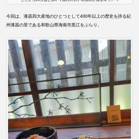
CONCLAVE
CROSSING 心の交差点
今回は、漆器四大産地のひとつとして400年以上の歴史を誇る紀
DEPARTURES
FACES PLACES
globe
州漆器の里である和歌山県海南市黒江をぶらり。
HAMNET
HERE 時を越えて
HONEY
HONEY FM
IT’S OKAY！
J-POP
JAZZ
KADOKAWA
KDDI
LATE SHIFT
Let's 追求 The 牛肉
lets追求the牛肉
LOST LAND
MOCOコレクション オムニバス
Playground/校庭
ROKKO 森の音ミュージアム