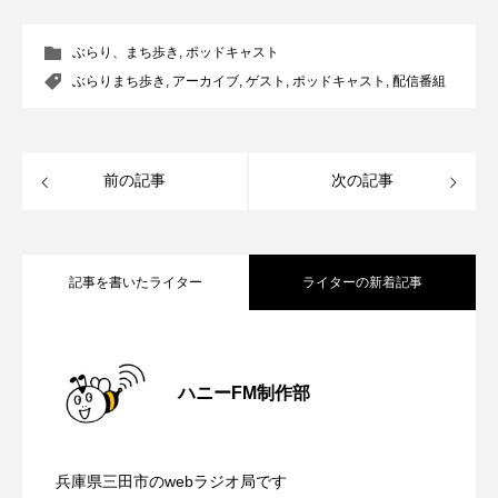
ままとこひろば
みなとっちラジオ！
ぶらり、まち歩き
,
ポッドキャスト
ぶらりまち歩き
,
アーカイブ
,
ゲスト
,
ポッドキャスト
,
配信番組
みるくっくキッズクラブ逆瀬川
みるくっ子通信
みるくのえほん
みるく・ひまわり園
前の記事
次の記事
もたいまさこ
もっと知りたい認知症のこと
もんがきとしこの知りたい、聞きたい、伝えたい
記事を書いたライター
ライターの新着記事
やよい幼稚園
ゆたかな第三の人生のススメ
【鳥飼美紀のとっておきシネマ】日本映
2026.08.07
ゆりのき台中学校
ゆりのき台小学校
ハニーFM制作部
わたしらしく心豊かに過ごすためのふくし情報！
【ミラクルウィッシュの夢を形にミラク
2026.08.07
画『平行と垂直』
わたなべあや
わらべうたベビーマッサージ
兵庫県三田市のwebラジオ局です