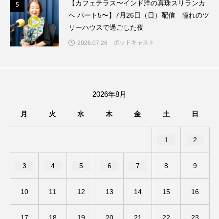
【カフェテラス〜インド洋の真珠スリランカ
ジャネル・ツァイ
ジューン・スキップ
5
5
へ パート5〜】7月26日（日）配信 憧れのツ
リーハウスで過ごした夜
ジョディ・フォスター
ジョージア
スイス
ポッドキャスト
2026.07.26
スイス映画
スウェーデン
スカーレット・ヨハンソン
2026年8月
スケルトン！のりもの編
月
火
水
木
金
土
日
スターキャットアルバトロス・フィルム
1
2
スティーブン・キング
スペイン映画
3
4
5
6
7
8
9
スペシャルナビゲーター
セイハ英語学院
10
11
12
13
14
15
16
センチメンタル・バリュー
ソミーラ・リア・フッディン
タイ映画
17
18
19
20
21
22
23