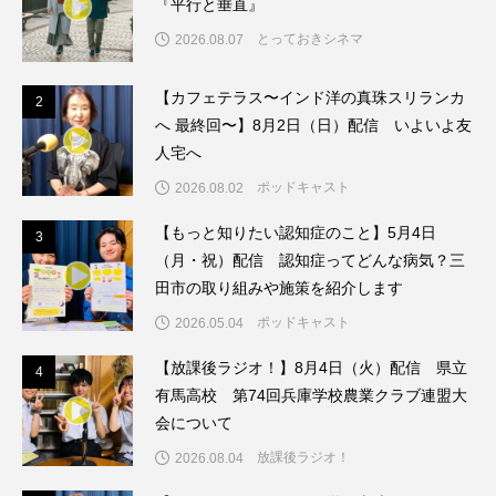
『平行と垂直』
グリム童話
グリム童話の部屋
とっておきシネマ
2026.08.07
ケネス・ブラナー
ゲスト
コクヨ
【カフェテラス〜インド洋の真珠スリランカ
2
2
へ 最終回〜】8月2日（日）配信 いよいよ友
コルベスどの
コンサート
コーラス
人宅へ
ポッドキャスト
サニーサイドブックス
サリー
2026.08.02
【もっと知りたい認知症のこと】5月4日
3
3
サンキュー、チャック
ザジフィルムズ
（月・祝）配信 認知症ってどんな病気？三
田市の取り組みや施策を紹介します
シネマエッセイ
シム・ウンギョン
ポッドキャスト
2026.05.04
シム・ヒョンソ
シルヴィオ・ソルディーニ
【放課後ラジオ！】8月4日（火）配信 県立
4
4
有馬高校 第74回兵庫学校農業クラブ連盟大
シンシア・エリヴォ
ジェシカ・チャステイン
会について
ジェシー・バックリー
ジオジオのかんむり
放課後ラジオ！
2026.08.04