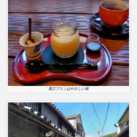
おいしいぱんぱんでんしゃ
おいしい絵本
おしえて絵本
おでかけ情報
おばあちゃんと僕の約束
おもいおいも
おーい、応為
お知らせ
かしこいエルゼ
かしこいグレーテル
かもめ食堂
がんを知り、がんを考える
きてみで東北
黒江プリンはやさしい味
きもちはなにいろ？
くまぐみ
くるまのなかには？
けやき台中学校
けやき台小学校