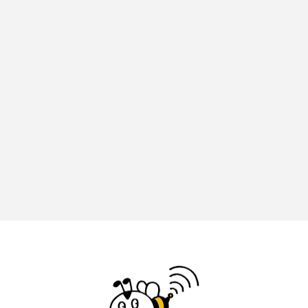
ドマーニ！ 愛のことづて
ナースコール
ニーナ・イエ
ノルウェー映画
ハサン・ハーディ
ハムネット
バッド・ジーニアス
バニーン・アハマド・ナーイフ
バンドー神戸青少年科学館
パルコ
ヒトラーの毒見役
ヒョン・ウソク
ピチカート・ママ
ファームサーカスの地産地消をあそぼう！