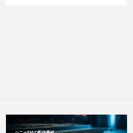
【さっちゃん社協だより】8月6日（木）
2026.08.06
ルタイムズ】8月7日（金）配信 麹ラン
アカデミックコモンズ
アクトスクエア
アナ・レナス
配信 ボランティア活動センターを紹介
チを楽しみながら学ぶ親子コミュニケー
アニバーサリースクラップブッキング
します
ション講座開催！
アニメーション映画
アプレンティス
アメリカ
アメリカ・イギリス製作
アメリカ映画
アメリカ製作
アリのおでかけ
アリアナ・グランデ
アリス館
アル・パチーノ
アンプラグド
アン・ハサウェイ
アーカイブ
アート
ハニーFMの配信番組