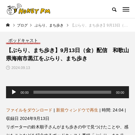
ハニーエフエム｜地域・人にフォーカスし発信するウェブラジオ局
ブログ
ぶらり、まち歩き
【ぶらり、まち歩き】9月13日（金）配信 和歌山県海南市黒江をぶらり、まち歩き
HOME
ハニーFMの紹介
後援申請
フリーペーパー
プレイ
ポッドキャスト
NEW POST
【ぶらり、まち歩き】9月13日（金）配信 和歌山
県海南市黒江をぶらり、まち歩き
JAZZ BAR COZY
MY SWEET GARDEN
2024.09.13
音
声
00:00
00:00
プ
レ
ー
ヤ
ファイルをダウンロード
|
新規ウィンドウで再生
|
時間: 24:04
|
ー
収録日 2024年9月13日
美
最終回【JAZZ Bar cozy】3月7
【マイスイートガーデン】7月1
リポーターの鈴木順子さんがまち歩きの中で見つけたことや、感
日（木）今回はビル・エヴァン
日（火）配信 庭づくりは曲線