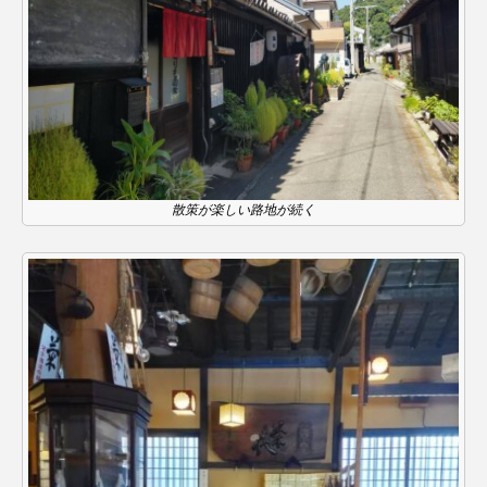
こうべさんだ伝統文化体験フェスタ
こうべさんだ伝統文化体験フェスタ2026
こうべさんだ能・狂言・講談子ども教室
こぐまのいばしょ
こだわり城紀行
散策が楽しい路地が続く
こども学芸員とつくる『夏のこども美術館』
こばえちゃ東北
こーろ・るみえーる
さっちゃん社協だより
すずかけ台
すずかけ台小学校
すずきまみ
そんなにみないでくださいな
ちめいど