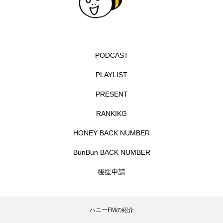
フィンランド
フェルザン・オズペテク
フラワータウン
フラワータウン市民センター
フラワータウン市民センターホール
フランス
PODCAST
PLAYLIST
フランス映画
フリーペーパー
PRESENT
フレーベル館
ブノワ・ドゥローム
RANKIKG
ブライアン・エプスタイン
HONEY BACK NUMBER
ブリジット・ジョーンズの日記
BunBun BACK NUMBER
後援申請
ブリッタ・テッケントラップ
ブレーメンの町楽隊
ブレーメンの音楽隊
プライベート・ケース
ハニーFMの紹介
プレイリスト
プレゼント
ベルギー