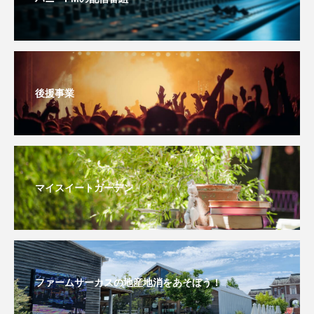
イエス・キリスト
イギリス
イギリス映画
イギリス製作
イタリア
イタリア映画
イベント
イラク
インタビュー
後援事業
インド映画
イ・レ
ウィキッド
ウィキッド 永遠の約束
ウィリアム・シェイクスピア
マイスイートガーデン
ウインド・アンサンブル・コスモス
ウインド･アンサンブル･コスモス
エディントンへようこそ
エミリア・ペレス
ファームサーカスの地産地消をあそぼう！
エミリー・ワトソン
エリーザ・シュロット