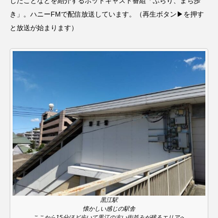
じたことなどを紹介するポッドキャスト番組「ぶらり、まち歩
名
ス リバーサイド4部作を特集し
意識しています 三田グリーン
ました！
ットの山本さん
2024.03.07
2026.07.14
き」。ハニーFMで配信放送しています。（再生ボタン▶を押す
と放送が始まります）
TAG LIST
10周年記念
12月号
1975年のケルン・コンサート
1学期
1年生
2024年度
2025年
2025年度
2026
2026年
2026年度
20周年
2学期
3年生
4年生
6年生
6月号
77
黒江駅
7月
accototo
BAD GENIUS
BL出版
懐かしい感じの駅舎
ここから15分ほど歩いて黒江の古い街並みが残るエリアへ