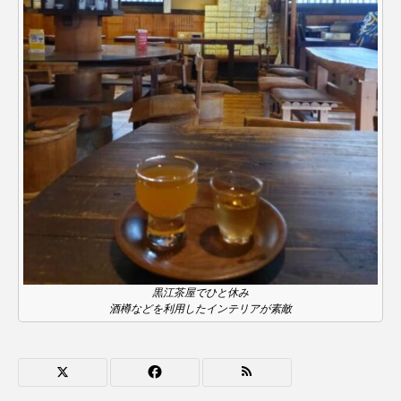
ちめいど雄介のお砂糖ミルクはどうされますか
つつじが丘小学校
つながりCafe‐Nanana no Moe
つなごーごー
てっぺんの向こうにあなたがいる
とくとくトーク
とっておきシネマ
なきごえバス
にげてさがして
のん
はたらくおやさい バナナもいるよ！
ばらぐみ
ぱかっ
ひとつの机、ふたつの制服
黒江茶屋でひと休み
酒樽などを利用したインテリアが素敵
ひろかわさえこ
ぴぽん
ふくし情報
ふじ幼稚園
ふたりの魔女
ふつうの子ども
ぶらりまち歩き
まこみちの爆笑肉トーク！