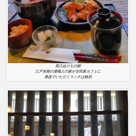
ROKKO森の音ミュージアム
Rooting Aroma
SAKDAC HARMO
SANDA ORGANIC VILLAGE MEETINGのつながるラジオ
SDGs・タイプスマート農業推進プロジェクト関西学院
AgriNOVA
黒江ぬりもの館
SIKIガーデン Autumn Season
江戸末期の漆職人の家が古民家カフェに
漆器でいただくランチは格別
Singing with a smile
snowwhite
SPOTTED PRODUCTIONS/TWIN
SUNSUNキッズ
The Room Next Door
This is SUEKI
We Live In Time
WICKED