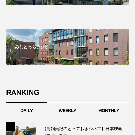
エル・ファニング
エレノアってグレイト。
エンターテインメント
オダギリジョー
オダギリ・ジョー
オム・ハヌル
みなとっちラジオ！
オーケストラ
カタール
カナダ映画
カフェテラス
カラーモンスター
カンヌ国際映画祭
カーテンコールの灯
RANKING
ガーデニングラジオ
キム・へヨン
DAILY
WEEKLY
MONTHLY
キング・オブ・キングス
クラファン
1
1
クリスマス
クロエ・ジャオ
グリム兄弟
【鳥飼美紀のとっておきシネマ】日本映画