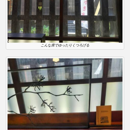
youtube
Yukoの子連れハワイ旅珍道中
⻑尾謙杜
「THE オリバーな犬、（Gosh!!）このヤロウMOVIE」
『今日の空が一番好き、とまだ言えない僕は』
こんな席でゆったりくつろげる
あいはらひろゆき
あかしあジュニア合唱団「さくらんぼ」
あかしあ台小学校
あじさいコンサート
あっぷっぷのぷ～
あなたが眠る間
あの歌を憶えている
あめぽったん
いばら姫
おいしいおのまとぺ