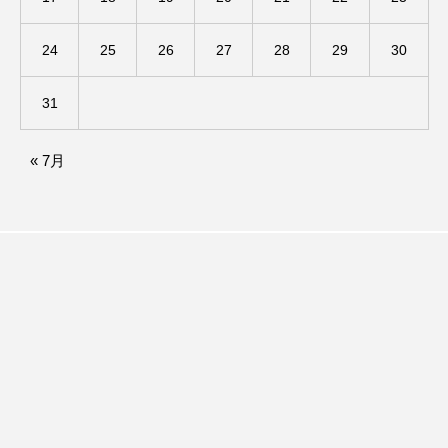
ダイヤモンド 私たちの衣装工房
24
25
26
27
28
29
30
ダニエル・オートゥイユ
31
ダミアーノ・ミキエレット
チャイルド・フィルム
« 7月
チャップリン
チャールズ・ディケンズ
チン・ソヨン
ツォウ・シーチン
ツーリストファミリー
デュオ 1/2のピアニスト
デンマーク
トム・ヒドルストン
トリデミー賞
トルコ
ドイツ
ドキュメンタリー
ドナルド・トランプ