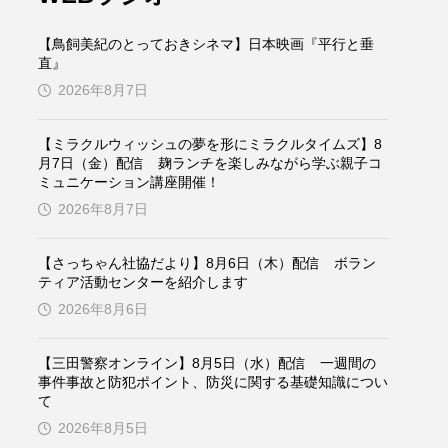
ケンズ
チン・ソヨン
【鳥飼美紀のとっておきシネマ】日本映画『平行と垂
トム・ヒドルストン
直』
2026年8月7日
ドマーニ！ 愛のことづて
【ミラクルウィッシュの夢を形にミラクルタイムズ】8
バッド・ジーニアス
月7日（金）配信 麹ランチを楽しみながら学ぶ親子コ
ミュニケーション講座開催！
役
ヒョン・ウソク
2026年8月7日
ザン・オズペテク
【さっちゃん社協だより】8月6日（木）配信 ボラン
ティア活動センターを紹介します
フランス
フランス映画
2026年8月6日
【三田警察オンライン】8月5日（水）配信 一週間の
事件事故と防犯ポイント、防災に関する基礎知識につい
ブレーメンの音楽隊
て
2026年8月5日
ペット写真大募集！