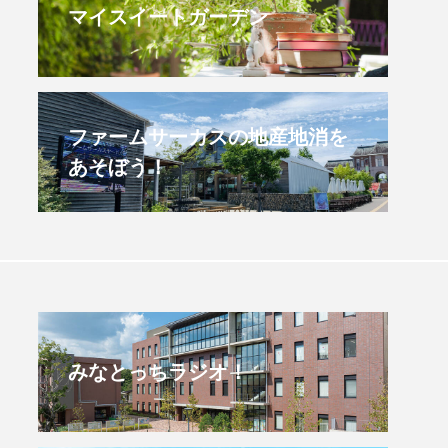
マイスイートガーデン
すみからすみまで】3月16
【放課後ラジオ！】8月
）三田市立 高平小学校
配信 県立有馬高校 第
学校農業クラブ連盟大
.03.16
2026.08.04
ファームサーカスの地産地消を
あそぼう！
みなとっちラジオ！
4年度
2025年
4年生
6年生