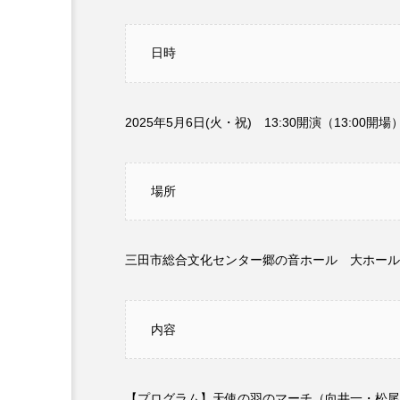
『今日の空が一番好き、とまだ
日時
あかしあ台小学校
あじさ
あめぽったん
いばら姫
2025年5月6日(火・祝) 13:30開演（13:00開場
おでかけ情報
おばあちゃ
場所
かしこいグレーテル
かも
くまぐみ
くるまのなかに
三田市総合文化センター郷の音ホール 大ホール
こうべさんだ伝統文化体験フェスタ
こだわり城紀行
こども学
内容
さっちゃん社協だより
す
【プログラム】天使の羽のマーチ（向井一・松尾