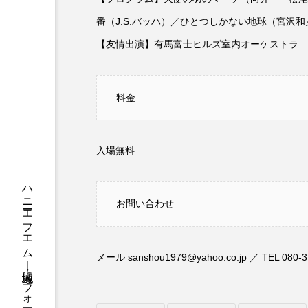
ちめいど
ちめいど雄介の
番（J.S.バッハ）／ひとつしかない地球（宮沢
つなごーごー
てっぺんの
【友情出演】有馬富士ヒルズ室内オーケストラ
にげてさがして
のん
料金
ひとつの机、ふたつの制服
ふつうの子ども
ぶらりま
入場無料
みるくっくキッズクラブ逆瀬川
お問い合わせ
もっと知りたい認知症のこと
ゆたかな第三の人生のススメ
メール sanshou1979@yahoo.co.jp ／ TEL 08
わたしらしく心豊かに過ごすた
アカデミックコモンズ
ア