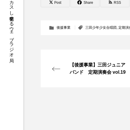
ハニーエフエム｜地域・人にフォーカスし発信するウェブラジオ局
Post
Share
RSS
アニメーション映画
アプ
アリのおでかけ
アリアナ
後援事業
三田少年少女合唱団
,
定期演
アーカイブ
アート
イタリア映画
イベント
【後援事業】三田ジュニア
ウィキッド 永遠の約束
バンド 定期演奏会 vol.19
ウインド･アンサンブル･コスモ
エリーザ・シュロット
エ
オダギリ・ジョー
オム・
カラーモンスター
カンヌ