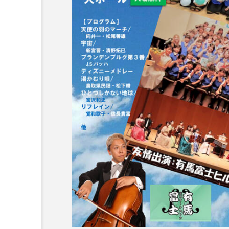
6月号
77
7月
DEPARTURES
FACES P
IT’S OKAY！
J-POP
lets追求the牛肉
LOST L
ROKKO 森の音ミュージアム
SANDA ORGANIC VILLAGE
SIKIガーデン Autumn Season
SUNSUNキッズ
The Roo
Yukoの子連れハワイ旅珍道中