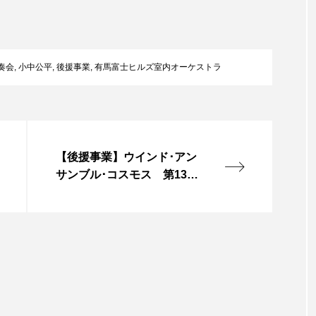
レンティス
アメリカ
アメリカ・イギリス製作
ア
・グランデ
アリス館
アル・パチーノ
アンプラグ
奏会
,
小中公平
,
後援事業
,
有馬富士ヒルズ室内オーケストラ
イエス・キリスト
イギリス
イギリス映画
イギリ
イラク
インタビュー
インド映画
イ・レ
【後援事業】ウインド･アン
ウィリアム・シェイクスピア
ウインド・アンサンブル・コスモス
サンブル･コスモス 第13回
あじさいコンサート
ス
エディントンへようこそ
エミリア・ペレス
エミ
ル・ファニング
エレノアってグレイト。
エンターテイン
ハヌル
オーケストラ
カタール
カナダ映画
国際映画祭
カーテンコールの灯
ガーデニングラジオ