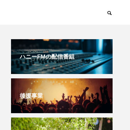
すみからすみまで
放課後ラジオ！
ハニーFMの配信番組
後援事業
