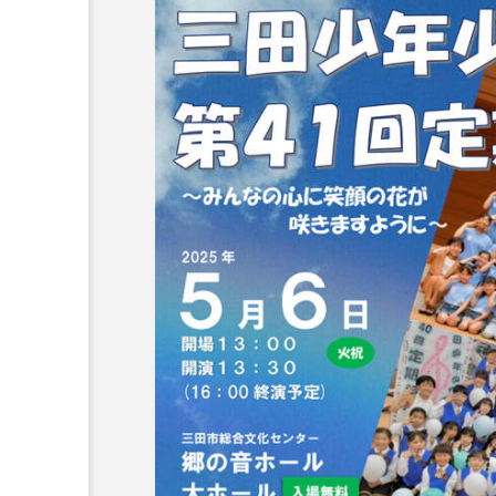
プレゼント】兵庫陶芸美
最終回【JAZZ Bar cozy】
展「こども学芸員とつく
（木）今回はビル・エヴ
ども美術館』」 5名様
リバーサイド4部作を特集
プレゼント！
た！
9
2024.03.07
10周年記念
12月号
2025年度
2026
2