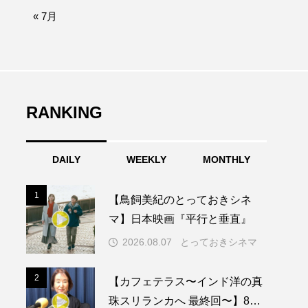
afe‐Nanana no Moe
« 7月
なきごえバス
ふたりの魔女
RANKING
みなとっちラジオ！
DAILY
WEEKLY
MONTHLY
園
もたいまさこ
1
1
【鳥飼美紀のとっておきシネ
稚園
マ】日本映画『平行と垂直』
2026.08.07
とっておきシネマ
ージ
2
2
【カフェテラス〜インド洋の真
珠スリランカへ 最終回〜】8月2
ッキング