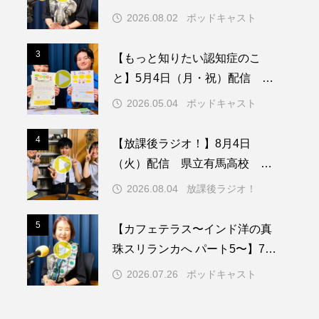
日（日）配信 いよいよ友人宅
2026.08.02
ポッドキャスト
へ
メリカ映画
アメリカ製作
3
3
【もっと知りたい認知症のこ
ド
アン・ハサウェイ
と】5月4日（月・祝）配信 認
知症ってどんな病気？三田市の
ス製作
イタリア
2026.05.04
ポッドキャスト
取り組みや施策を紹介します
ウィキッド
4
4
【放課後ラジオ！】8月4日
（火）配信 県立有馬高校 第
74回兵庫学校農業クラブ連盟大
2026.08.04
放課後ラジオ！
会について
リー・ワトソン
5
5
【カフェテラス〜インド洋の真
メント
オダギリジョー
珠スリランカへ パート5〜】7月
26日（日）配信 憧れのツリー
カフェテラス
2026.07.26
ポッドキャスト
ハウスで過ごした夜
キム・へヨン