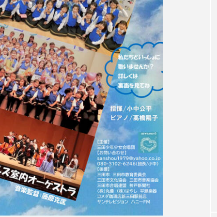
accototo
BAD GENIUS
BL出版
CONCLAVE
LACES
globe
HAMNET
HERE 時を越えて
JAZZ
KADOKAWA
KDDI
LATE SHIFT
L
AND
MOCOコレクション オムニバス
Playground/校庭
ROKKO森の音ミュージアム
Rooting Aroma
SAKDAC
 MEETINGのつながるラジオ
SDGs・タイプスマート農業推進プロジェ
Singing with a smile
snowwhite
SPOTTED PRODUC
m Next Door
This is SUEKI
We Live In Time
WIC
⻑尾謙杜
「THE オリバーな犬、（Gosh!!）このヤロウMOV