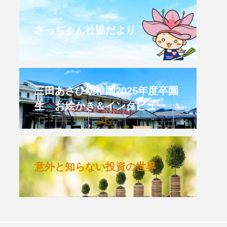
CROSSING 心の交差点
さっちゃん社協だより
HONEY
HONEY FM
et's 追求 The 牛肉
三田あさひ幼稚園2025年度卒園
生 お絵かき＆インタビュー
 HARMO
クト関西学院AgriNOVA
意外と知らない投資の世界
TIONS/TWIN
KED
youtube
IE」