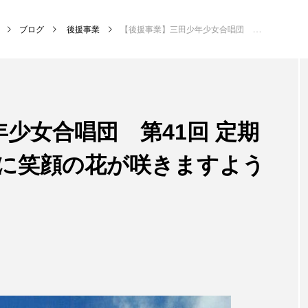
ブログ
後援事業
【後援事業】三田少年少女合唱団 第41回 定期演奏会 ～みんなの心に笑顔の花が咲きますように～
NEW POST
少女合唱団 第41回 定期
MY SWEET GARDEN
校区
心に笑顔の花が咲きますよう