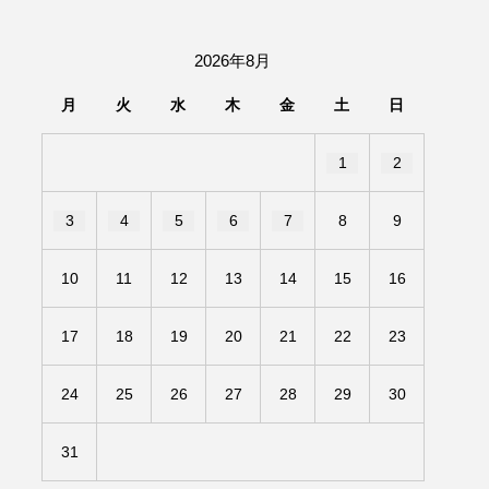
団「さくらんぼ」
2026年8月
あの歌を憶えている
月
火
水
木
金
土
日
いしい絵本
おしえて絵本
1
2
せ
かしこいエルゼ
3
4
5
6
7
8
9
きもちはなにいろ？
10
11
12
13
14
15
16
だ伝統文化体験フェスタ
17
18
19
20
21
22
23
のいばしょ
24
25
26
27
28
29
30
ろ・るみえーる
みないでくださいな
31