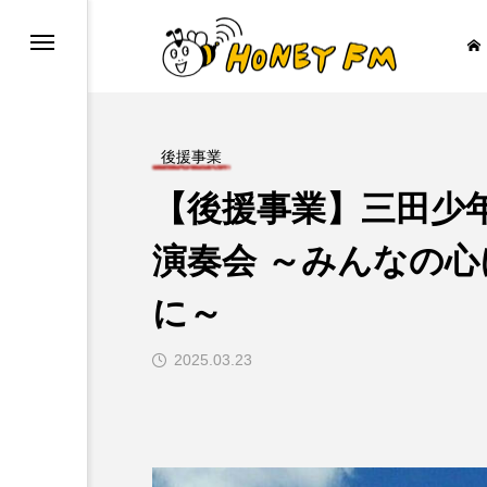
後援事業
【後援事業】三田少年
ープレゼント
JAZZ BAR COZY
演奏会 ～みんなの
に～

2025.03.23