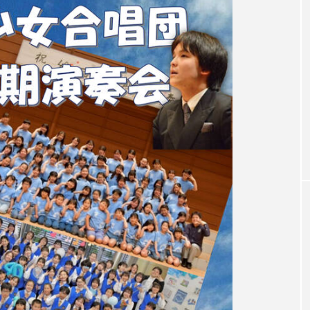
3月7日
【マイスイートガーデン】7月14
【校区
ァンス
日（火）配信 庭づくりは曲線を
日（土
しまし
意識しています 三田グリーンネ
2024
ットの山本さん
2026.07.14
TAG LIST
1975年のケルン・コンサート
1学期
1年生
202
026年
2026年度
20周年
2学期
3年生