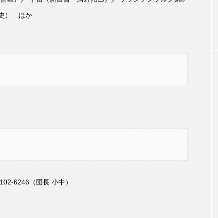
お砂糖ミルクはどうされますか
つつじが丘小学校
つながりC
和史） ほか
向こうにあなたがいる
とくとくトーク
とっておきシネマ
はたらくおやさい バナナもいるよ！
ばらぐみ
ぱかっ
ひろかわさえこ
ぴぽん
ふくし情報
ふじ幼稚園
ち歩き
まこみちの爆笑肉トーク！
ままとこひろば
みるくっ子通信
みるくのえほん
みるく・ひまわり
もんがきとしこの知りたい、聞きたい、伝えたい
やよい幼
ゆりのき台中学校
ゆりのき台小学校
0-3102-6246（団長 小中）
めのふくし情報！
わたなべあや
わらべうたベビーマッサ
クトスクエア
アナ・レナス
アニバーサリースクラップブ