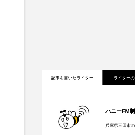
キング・オブ・キングス
グリム童話の部屋
ケネス
サニーサイドブックス
サ
シム・ウンギョン
シム・
ジェシカ・チャステイン
記事を書いたライター
ライターの
ジューン・スキップ
ジョ
スカーレット・ヨハンソン
2026.08.07
【鳥飼美紀のとっておき
スティーブン・キング
ス
ハニーFM
2026.08.07
【ミラクルウィッシュの
ソミーラ・リア・フッディン
兵庫県三田市の