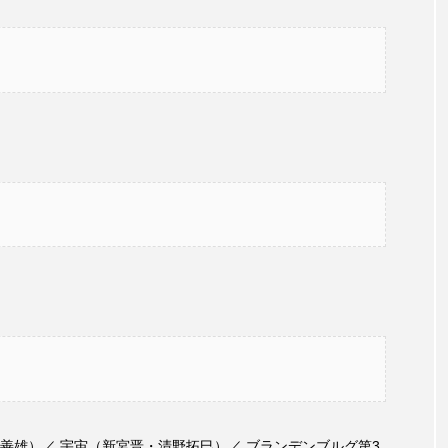
言えない僕は』
あいはらひろゆき
あかしあジュニア合唱
いコンサート
あっぷっぷのぷ～
あなたが眠る間
おいしいおのまとぺ
おいしいぱんぱんでんしゃ
お
）
んと僕の約束
おもいおいも
おーい、応為
お知ら
め食堂
がんを知り、がんを考える
きてみで東北
は？
けやき台中学校
けやき台小学校
こうべさん
2026
こうべさんだ能・狂言・講談子ども教室
こぐま
芸員とつくる『夏のこども美術館』
こばえちゃ東北
こー
ずかけ台
すずかけ台小学校
すずきまみ
そんなに
善雄）／ 宇宙（新宮晋・清野拓巳）／ ブランデンブルグ第3