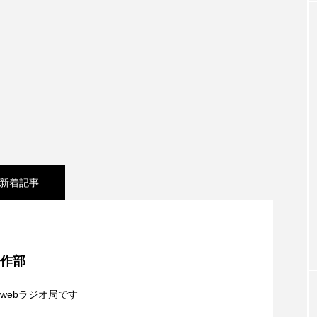
クラファン
クリスマス
クロエ・ジャオ
グリム兄
・ブラナー
ゲスト
コクヨ
コルベスどの
コ
リー
サンキュー、チャック
ザジフィルムズ
シネ
ヒョンソ
シルヴィオ・ソルディーニ
シンシア・エリヴォ
ジェシー・バックリー
ジオジオのかんむり
ジャネル・ツ
新着記事
ディ・フォスター
ジョージア
スイス
スイス映画
スケルトン！のりもの編
スターキャットアルバトロス・フィ
シネマ】日本映画『平行と垂直』
ペイン映画
スペシャルナビゲーター
セイハ英語学院
制作部
夢を形にミラクルタイムズ】8月7日（金）配信 麹ラ
タイ映画
ダイヤモンド 私たちの衣装工房
ダニエル
webラジオ局です