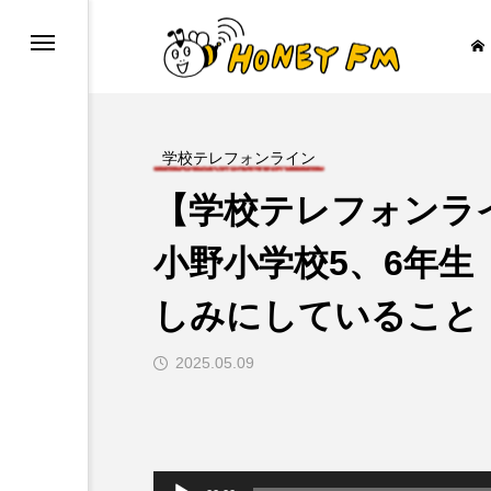
学校テレフォンライン
【学校テレフォンラ
ープレゼント
JAZZ BAR COZY
小野小学校5、6年
しみにしていること

2025.05.09
音