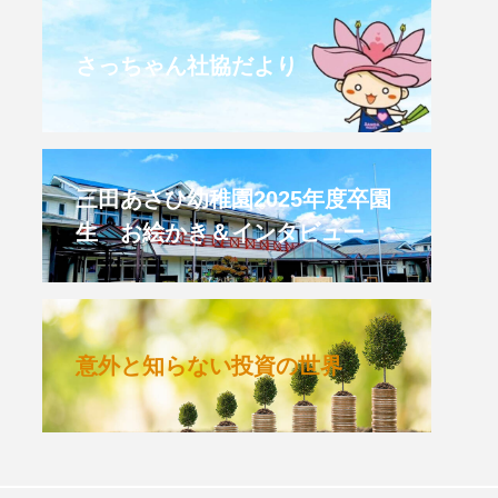
CROSSING 心の交差点
さっちゃん社協だより
HONEY
HONEY FM
et's 追求 The 牛肉
三田あさひ幼稚園2025年度卒園
生 お絵かき＆インタビュー
 HARMO
クト関西学院AgriNOVA
意外と知らない投資の世界
TIONS/TWIN
KED
youtube
IE」