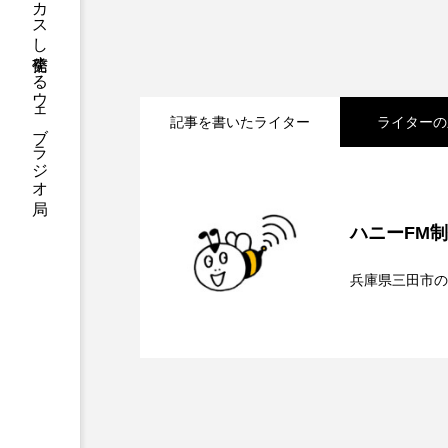
ハニーエフエム｜地域・人にフォーカスし発信するウェブラジオ局
アニメーション映画
アプ
アリのおでかけ
アリアナ
記事を書いたライター
ライターの
アーカイブ
アート
2026.08.07
【鳥飼美紀のとっておき
イタリア映画
イベント
ハニーFM
ウィキッド 永遠の約束
2026.08.07
【ミラクルウィッシュの
兵庫県三田市の
ウインド･アンサンブル･コスモ
2026.08.06
【さっちゃん社協だより
ンチを楽しみながら学ぶ
エリーザ・シュロット
エ
オダギリ・ジョー
オム・
介します
カラーモンスター
カンヌ