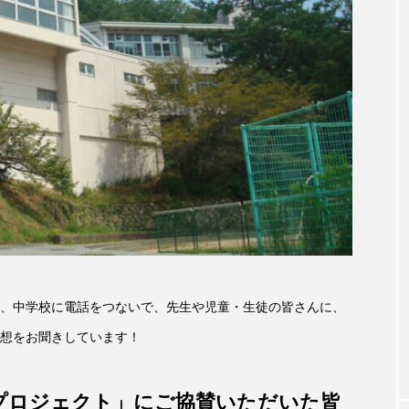
accototo
BAD GENIUS
BL出版
CONCLAVE
LACES
globe
HAMNET
HERE 時を越えて
JAZZ
KADOKAWA
KDDI
LATE SHIFT
L
AND
MOCOコレクション オムニバス
Playground/校庭
ROKKO森の音ミュージアム
Rooting Aroma
SAKDAC
 MEETINGのつながるラジオ
SDGs・タイプスマート農業推進プロジェ
Singing with a smile
snowwhite
SPOTTED PRODUC
、中学校に電話をつないで、先生や児童・生徒の皆さんに、
想をお聞きしています！
m Next Door
This is SUEKI
We Live In Time
WIC
⻑尾謙杜
「THE オリバーな犬、（Gosh!!）このヤロウMOV
プロジェクト」にご協賛いただいた皆