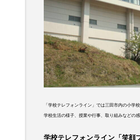
6月号
77
7月
DEPARTURES
FACES P
IT’S OKAY！
J-POP
lets追求the牛肉
LOST L
ROKKO 森の音ミュージアム
SANDA ORGANIC VILLAGE
SIKIガーデン Autumn Season
「学校テレフォンライン」では三田市内の小学校
学校生活の様子、授業や行事、取り組みなどの感
SUNSUNキッズ
The Roo
Yukoの子連れハワイ旅珍道中
学校テレフォンライン「笑顔