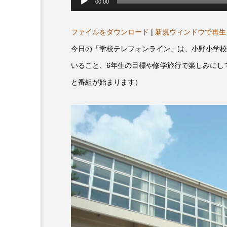
声
00:00
プレゼント】兵庫陶芸美
最終回【JAZZ Bar cozy】
プ
レ
展「こども学芸員とつく
（木）今回はビル・エヴ
ー
ヤ
ファイルをダウンロード
|
新規ウィンドウで再生
ども美術館』」 5名様
リバーサイド4部作を特集
ー
プレゼント！
た！
今日の「学校テレフォンライン」は、小野小学校
9
2024.03.07
いること、6年生の目標や修学旅行で楽しみにし
と番組が始まります）
10周年記念
12月号
2025年度
2026
2