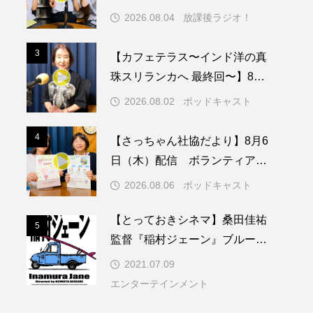
74回兵庫学校農業クラブ連盟大
2026.08.04
放課後ラジオ！
会について
メリカ映画
アメリカ製作
3
3
【カフェテラス〜インド洋の真
ド
アン・ハサウェイ
珠スリランカへ 最終回〜】8月2
日（日）配信 いよいよ友人宅
ス製作
イタリア
2026.08.02
ポッドキャスト
へ
ウィキッド
4
4
【さっちゃん社協だより】8月6
日（木）配信 ボランティア活
動センターを紹介します
2026.08.06
ポッドキャスト
リー・ワトソン
【とっておきシネマ】桑田佳祐
5
5
メント
オダギリジョー
監督『稲村ジェーン』ブルーレ
イ＆ＤＶＤ発売記念特集
2021.07.09
カフェテラス
エンターテインメント
キム・へヨン