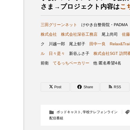
さま→プロジェクト内容は
こ
『今日の空が一番好き、とまだ
あかしあ台小学校
あじさ
三田グリーンネット
けやき台整骨院・PADM
株式会社
株式会社深谷工務店
尾上尚司
佐藤
あめぽったん
いばら姫
ク 川越一郎 尾上郁子
田中一良
Relax&Tra
おでかけ情報
おばあちゃ
ル
日々是々
新谷ふさ子
株式会社SGT 訪
前衛
てるっちベーカリー
他 匿名希望4名
かしこいグレーテル
かも
くまぐみ
くるまのなかに
Post
Share
RSS
こうべさんだ伝統文化体験フェスタ
こだわり城紀行
こども学
ポッドキャスト
,
学校テレフォンライン
配信番組
さっちゃん社協だより
す