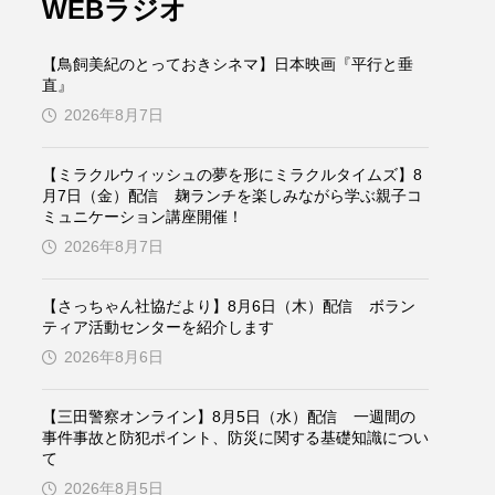
WEBラジオ
ケンズ
チン・ソヨン
【鳥飼美紀のとっておきシネマ】日本映画『平行と垂
トム・ヒドルストン
直』
2026年8月7日
ドマーニ！ 愛のことづて
バッド・ジーニアス
【ミラクルウィッシュの夢を形にミラクルタイムズ】8
月7日（金）配信 麹ランチを楽しみながら学ぶ親子コ
ミュニケーション講座開催！
役
ヒョン・ウソク
2026年8月7日
ザン・オズペテク
【さっちゃん社協だより】8月6日（木）配信 ボラン
ティア活動センターを紹介します
フランス
フランス映画
2026年8月6日
【三田警察オンライン】8月5日（水）配信 一週間の
事件事故と防犯ポイント、防災に関する基礎知識につい
ブレーメンの音楽隊
て
2026年8月5日
ペット写真大募集！