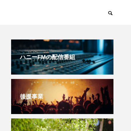
すみからすみまで
放課後ラジオ！
ハニーFMの配信番組
後援事業
