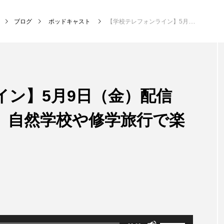
ブログ
ポッドキャスト
【学校テレフォンライン】5月9日（金）配信 小野小学校5、6年生 自然学校や修学旅行で楽しみにしていること
NEW POST
イン】5月9日（金）配信
MY SWEET GARDEN
校区
生 自然学校や修学旅行で楽
ボ