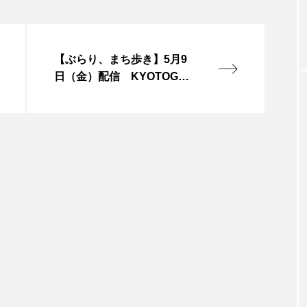
お砂糖ミルクはどうされますか
つつじが丘小学校
つながりC
向こうにあなたがいる
とくとくトーク
とっておきシネマ
【ぶらり、まち歩き】5月9
はたらくおやさい バナナもいるよ！
ばらぐみ
ぱかっ
日（金）配信 KYOTOGRA
PHIE 京都国際写真祭に行っ
ひろかわさえこ
ぴぽん
ふくし情報
ふじ幼稚園
てきました！
ち歩き
まこみちの爆笑肉トーク！
ままとこひろば
みるくっ子通信
みるくのえほん
みるく・ひまわり
もんがきとしこの知りたい、聞きたい、伝えたい
やよい幼
ゆりのき台中学校
ゆりのき台小学校
めのふくし情報！
わたなべあや
わらべうたベビーマッサ
クトスクエア
アナ・レナス
アニバーサリースクラップブ