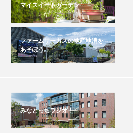
マイスイートガーデン
すみからすみまで】3月16
【放課後ラジオ！】8月
）三田市立 高平小学校
配信 県立有馬高校 第
学校農業クラブ連盟大
.03.16
2026.08.04
ファームサーカスの地産地消を
あそぼう！
みなとっちラジオ！
4年度
2025年
4年生
6年生