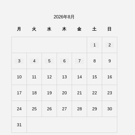
団「さくらんぼ」
2026年8月
あの歌を憶えている
月
火
水
木
金
土
日
いしい絵本
おしえて絵本
1
2
せ
かしこいエルゼ
3
4
5
6
7
8
9
きもちはなにいろ？
10
11
12
13
14
15
16
だ伝統文化体験フェスタ
17
18
19
20
21
22
23
のいばしょ
24
25
26
27
28
29
30
ろ・るみえーる
みないでくださいな
31