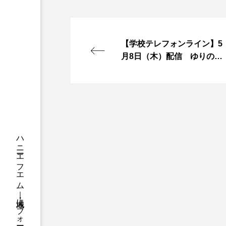
ちめいど
ちめいど雄介の
つなごーごー
てっぺんの
【学校テレフォンライン】5
にげてさがして
のん
月8日（木）配信 ゆりのき
台中学校3年生 修学旅行の
ひとつの机、ふたつの制服
準備や楽しみにしているこ
と
ふつうの子ども
ぶらりま
みるくっくキッズクラブ逆瀬川
もっと知りたい認知症のこと
ゆたかな第三の人生のススメ
わたしらしく心豊かに過ごすた
アカデミックコモンズ
ア