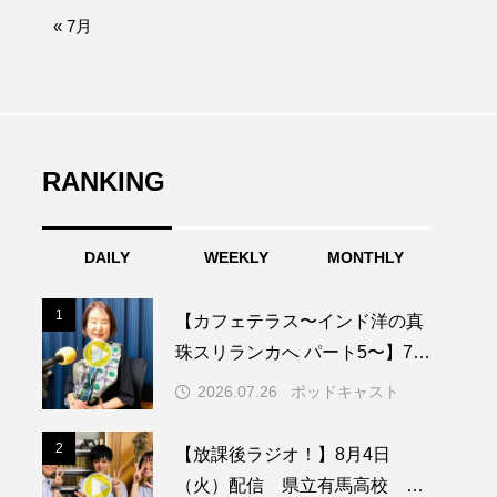
afe‐Nanana no Moe
« 7月
なきごえバス
ふたりの魔女
RANKING
みなとっちラジオ！
DAILY
WEEKLY
MONTHLY
園
もたいまさこ
1
1
【カフェテラス〜インド洋の真
稚園
珠スリランカへ パート5〜】7月
26日（日）配信 憧れのツリー
2026.07.26
ポッドキャスト
ハウスで過ごした夜
ージ
2
2
【放課後ラジオ！】8月4日
（火）配信 県立有馬高校 第
ッキング