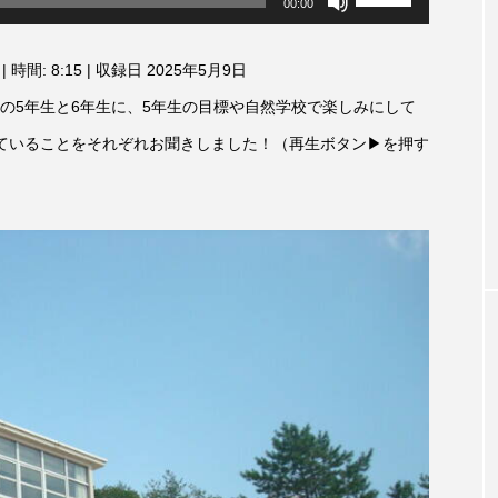
00:00
リ
3月7日
【マイスイートガーデン】7月14
【校区
ュ
ァンス
日（火）配信 庭づくりは曲線を
日（土
ー
|
時間: 8:15
|
収録日 2025年5月9日
しまし
意識しています 三田グリーンネ
ム
2024
調
ットの山本さん
の5年生と6年生に、5年生の目標や自然学校で楽しみにして
2026.07.14
節
に
ていることをそれぞれお聞きしました！（再生ボタン▶を押す
は
上
下
矢
印
キ
ー
を
使
TAG LIST
っ
て
く
だ
さ
1975年のケルン・コンサート
1学期
1年生
202
い。
026年
2026年度
20周年
2学期
3年生