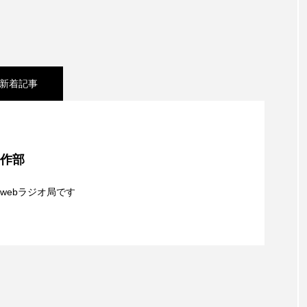
レンティス
アメリカ
アメリカ・イギリス製作
ア
・グランデ
アリス館
アル・パチーノ
アンプラグ
新着記事
イエス・キリスト
イギリス
イギリス映画
イギリ
シネマ】日本映画『平行と垂直』
イラク
インタビュー
インド映画
イ・レ
制作部
ウィリアム・シェイクスピア
ウインド・アンサンブル・コスモス
夢を形にミラクルタイムズ】8月7日（金）配信 麹ラ
webラジオ局です
ス
エディントンへようこそ
エミリア・ペレス
エミ
】8月6日（木）配信 ボランティア活動センターを紹
親子コミュニケーション講座開催！
ル・ファニング
エレノアってグレイト。
エンターテイン
ハヌル
オーケストラ
カタール
カナダ映画
国際映画祭
カーテンコールの灯
ガーデニングラジオ