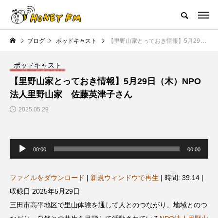
ハニーエフエム｜地域・人にフォーカスし発信するウェブラジオ局
ブログ
ポッドキャスト
【里野山家とっておき情報】5月29日（木）NPO法人里野山家 佐藤英津子さん
HOME
ハニーFMの紹介
後援申請
フリーペーパー
プレイ
ポッドキャスト
NEW POST
【里野山家とっておき情報】5月29日（木）NPO
法人里野山家 佐藤英津子さん
JAZZ BAR COZY
MY SWEET GARDEN
2025.05.29
音
声
00:00
00:00
プ
レ
ー
ヤ
ファイルをダウンロード
|
新規ウィンドウで再生
|
時間: 39:14
|
ー
収録日 2025年5月29日
美
最終回【JAZZ Bar cozy】3月7
【マイスイートガーデン】7月1
三田市高平地区で里山体験を通して人とのつながり、地域とのつ
日（木）今回はビル・エヴァン
日（火）配信 庭づくりは曲線