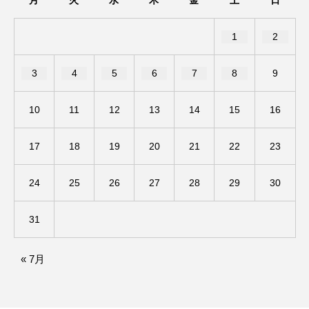
月
火
水
木
金
土
日
ままとこひろば
みなとっちラジオ！
1
2
みるくっくキッズクラブ逆瀬川
みるくっ子通信
3
4
5
6
7
8
9
みるくのえほん
みるく・ひまわり園
10
11
12
13
14
15
16
もたいまさこ
もっと知りたい認知症のこと
17
18
19
20
21
22
23
もんがきとしこの知りたい、聞きたい、伝えたい
24
25
26
27
28
29
30
やよい幼稚園
ゆたかな第三の人生のススメ
31
ゆりのき台中学校
ゆりのき台小学校
« 7月
わたしらしく心豊かに過ごすためのふくし情報！
わたなべあや
わらべうたベビーマッサージ