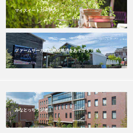
マイスイートガーデン
おいしいぱんぱんでんしゃ
おいしい絵本
おしえて絵本
おでかけ情報
おばあちゃんと僕の約束
おもいおいも
ファームサーカスの地産地消をあそぼう！
おーい、応為
お知らせ
かしこいエルゼ
かしこいグレーテル
かもめ食堂
がんを知り、がんを考える
きてみで東北
きもちはなにいろ？
くまぐみ
みなとっちラジオ！
くるまのなかには？
けやき台中学校
けやき台小学校