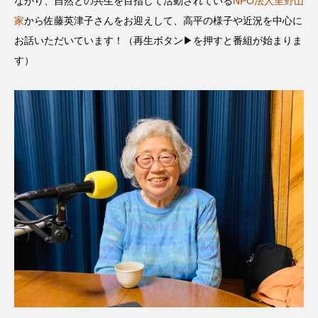
ながり、自然との共生を目指して活動されている
NPO法人里野山
名
ス リバーサイド4部作を特集し
意識しています 三田グリーン
ました！
ットの山本さん
2024.03.07
2026.07.14
家
から佐藤英津子さんをお迎えして、高平の様子や近況を中心に
お話いただいています！（再生ボタン▶を押すと番組が始まりま
す）
TAG LIST
10周年記念
12月号
1975年のケルン・コンサート
1学期
1年生
2024年度
2025年
2025年度
2026
2026年
2026年度
20周年
2学期
3年生
4年生
6年生
6月号
77
7月
accototo
BAD GENIUS
BL出版