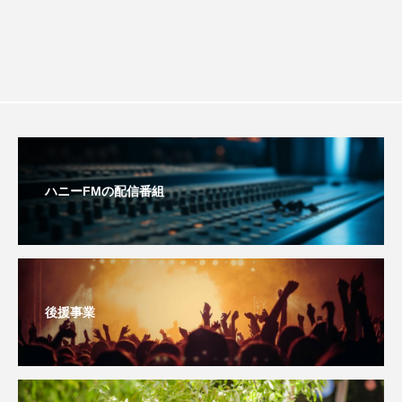
youtube
Yukoの子連れハワイ旅珍道中
⻑尾謙杜
「THE オリバーな犬、（Gosh!!）このヤロウMOVIE」
『今日の空が一番好き、とまだ言えない僕は』
あいはらひろゆき
ハニーFMの配信番組
あかしあジュニア合唱団「さくらんぼ」
あかしあ台小学校
あじさいコンサート
あっぷっぷのぷ～
あなたが眠る間
後援事業
あの歌を憶えている
あめぽったん
いばら姫
おいしいおのまとぺ