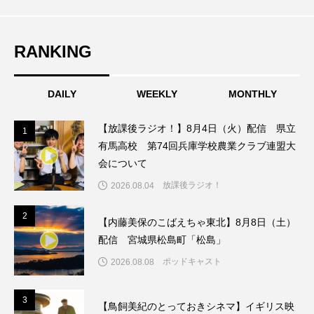
こうべさんだ伝統文化体験フェスタ
RANKING
こうべさんだ伝統文化体験フェスタ2026
こうべさんだ能・狂言・講談子ども教室
DAILY
WEEKLY
MONTHLY
こぐまのいばしょ
こだわり城紀行
【放課後ラジオ！】8月4日（火）配信 県立
1
1
有馬高校 第74回兵庫学校農業クラブ連盟大
こども学芸員とつくる『夏のこども美術館』
会について
放課後ラジオ！
2026.08.04
こばえちゃ東北
こーろ・るみえーる
2
2
さっちゃん社協だより
すずかけ台
【内藤美保のこばえちゃ東北】8月8日（土）
配信 宮城県松島町「松島」
すずかけ台小学校
すずきまみ
ポッドキャスト
2026.08.08
そんなにみないでくださいな
ちめいど
3
3
【鳥飼美紀のとっておきシネマ】イギリス映