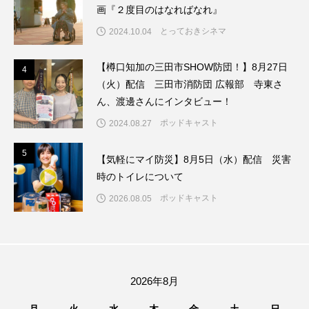
ちめいど雄介のお砂糖ミルクはどうされますか
画『２度目のはなればなれ』
とっておきシネマ
2024.10.04
つつじが丘小学校
つながりCafe‐Nanana no Moe
【樽口知加の三田市SHOW防団！】8月27日
4
4
つなごーごー
てっぺんの向こうにあなたがいる
（火）配信 三田市消防団 広報部 寺東さ
ん、渡邊さんにインタビュー！
とくとくトーク
とっておきシネマ
ポッドキャスト
2024.08.27
なきごえバス
にげてさがして
のん
5
5
【気軽にマイ防災】8月5日（水）配信 災害
はたらくおやさい バナナもいるよ！
ばらぐみ
時のトイレについて
ポッドキャスト
2026.08.05
ぱかっ
ひとつの机、ふたつの制服
ひろかわさえこ
ぴぽん
ふくし情報
ふじ幼稚園
ふたりの魔女
ふつうの子ども
2026年8月
ぶらりまち歩き
まこみちの爆笑肉トーク！