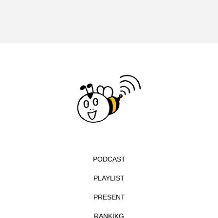
イエス・キリスト
イギリス
イギリス映画
イギリス製作
イタリア
イタリア映画
イベント
イラク
インタビュー
インド映画
イ・レ
ウィキッド
ウィキッド 永遠の約束
ウィリアム・シェイクスピア
ウインド・アンサンブル・コスモス
PODCAST
ウインド･アンサンブル･コスモス
PLAYLIST
エディントンへようこそ
エミリア・ペレス
PRESENT
エミリー・ワトソン
エリーザ・シュロット
RANKIKG