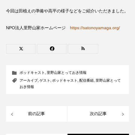
CONCLAVE
CROSSING 心の交差点
今回は田植えの準備や高平の様子などをご紹介いただきました。
DEPARTURES
FACES PLACES
globe
NPO法人里野山家ホームページ
https://satonoyamaga.org/
HAMNET
HERE 時を越えて
HONEY
HONEY FM
IT’S OKAY！
J-POP
JAZZ
KADOKAWA
KDDI
ポッドキャスト
,
里野山家とっておき情報
LATE SHIFT
Let's 追求 The 牛肉
アーカイブ
,
ゲスト
,
ポッドキャスト
,
配信番組
,
里野山家とって
おき情報
lets追求the牛肉
LOST LAND
MOCOコレクション オムニバス
前の記事
次の記事
Playground/校庭
ROKKO 森の音ミュージアム