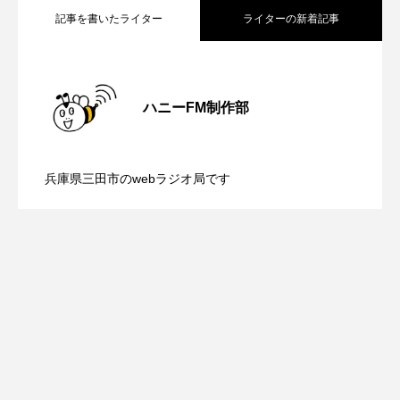
ROKKO森の音ミュージアム
Rooting Aroma
記事を書いたライター
ライターの新着記事
SAKDAC HARMO
【内藤美保のこばえちゃ東北】8月8日
2026.08.08
SANDA ORGANIC VILLAGE MEETINGのつながるラジオ
ハニーFM制作部
SDGs・タイプスマート農業推進プロジェクト関西学院
【鳥飼美紀のとっておきシネマ】日本映
2026.08.07
（土）配信 宮城県松島町「松島」
AgriNOVA
兵庫県三田市のwebラジオ局です
SIKIガーデン Autumn Season
【ミラクルウィッシュの夢を形にミラク
2026.08.07
画『平行と垂直』
Singing with a smile
snowwhite
ルタイムズ】8月7日（金）配信 麹ラン
SPOTTED PRODUCTIONS/TWIN
SUNSUNキッズ
The Room Next Door
チを楽しみながら学ぶ親子コミュニケー
This is SUEKI
We Live In Time
WICKED
ション講座開催！