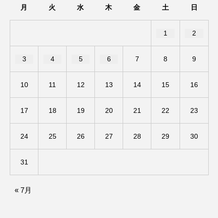
月
火
水
木
金
土
日
ままとこひろば
みなとっちラジオ！
1
2
みるくっくキッズクラブ逆瀬川
みるくっ子通信
3
4
5
6
7
8
9
みるくのえほん
みるく・ひまわり園
10
11
12
13
14
15
16
もたいまさこ
もっと知りたい認知症のこと
17
18
19
20
21
22
23
もんがきとしこの知りたい、聞きたい、伝えたい
24
25
26
27
28
29
30
やよい幼稚園
ゆたかな第三の人生のススメ
ゆりのき台中学校
ゆりのき台小学校
31
わたしらしく心豊かに過ごすためのふくし情報！
« 7月
わたなべあや
わらべうたベビーマッサージ