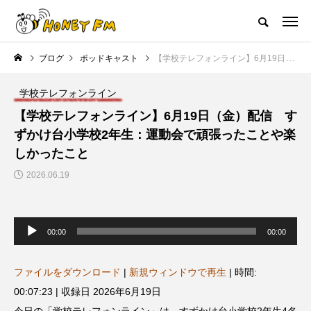
ハニーエフエム｜地域・人にフォーカスし発信するウェブラジオ局
ブログ
ポッドキャスト
【学校テレフォンライン】6月19日（金）配信 すずかけ台小学校2年生：運動会で頑張ったことや楽しかったこと
HOME
ハニーFMの紹介
後援申請
フリーペーパー
プレイ
学校テレフォンライン
NEW POST
【学校テレフォンライン】6月19日（金）配信 す
ずかけ台小学校2年生：運動会で頑張ったことや楽
JAZZ BAR COZY
MY SWEET GARDEN
しかったこと
2026.06.19
音
声
00:00
00:00
プ
レ
ー
ヤ
ファイルをダウンロード
|
新規ウィンドウで再生
|
時間:
ー
美
最終回【JAZZ Bar cozy】3月7
【マイスイートガーデン】7月1
00:07:23
|
収録日 2026年6月19日
日（木）今回はビル・エヴァン
日（火）配信 庭づくりは曲線