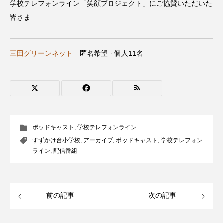
学校テレフォンライン「笑顔プロジェクト」にご協賛いただいた
CONCLAVE
CROSSING 心の交差点
皆さま
DEPARTURES
FACES PLACES
globe
三田グリーンネット
匿名希望・個人11名
HAMNET
HERE 時を越えて
HONEY
HONEY FM
IT’S OKAY！
J-POP
JAZZ
KADOKAWA
KDDI
ポッドキャスト
,
学校テレフォンライン
LATE SHIFT
Let's 追求 The 牛肉
すずかけ台小学校
,
アーカイブ
,
ポッドキャスト
,
学校テレフォン
ライン
,
配信番組
lets追求the牛肉
LOST LAND
MOCOコレクション オムニバス
前の記事
次の記事
Playground/校庭
ROKKO 森の音ミュージアム