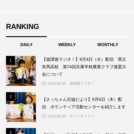
こうべさんだ伝統文化体験フェスタ
こうべさんだ伝統文化体験フェスタ2026
RANKING
こうべさんだ能・狂言・講談子ども教室
DAILY
WEEKLY
MONTHLY
こぐまのいばしょ
こだわり城紀行
【放課後ラジオ！】8月4日（火）配信 県立
1
1
こども学芸員とつくる『夏のこども美術館』
有馬高校 第74回兵庫学校農業クラブ連盟大
会について
こばえちゃ東北
こーろ・るみえーる
放課後ラジオ！
2026.08.04
さっちゃん社協だより
すずかけ台
2
2
【さっちゃん社協だより】8月6日（木）配
信 ボランティア活動センターを紹介します
すずかけ台小学校
すずきまみ
ポッドキャスト
2026.08.06
そんなにみないでくださいな
ちめいど
3
3