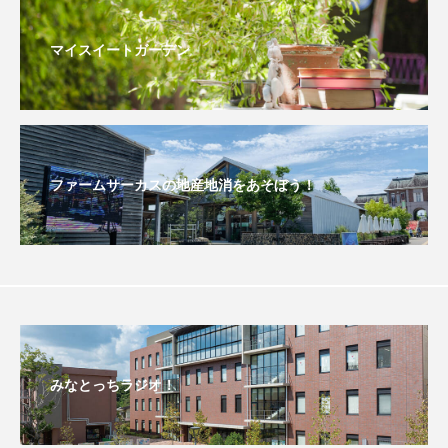
おいしいぱんぱんでんしゃ
おいしい絵本
マイスイートガーデン
おしえて絵本
おでかけ情報
おばあちゃんと僕の約束
おもいおいも
ファームサーカスの地産地消をあそぼう！
おーい、応為
お知らせ
かしこいエルゼ
かしこいグレーテル
かもめ食堂
がんを知り、がんを考える
きてみで東北
きもちはなにいろ？
くまぐみ
くるまのなかには？
けやき台中学校
みなとっちラジオ！
けやき台小学校