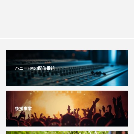
youtube
Yukoの子連れハワイ旅珍道中
⻑尾謙杜
「THE オリバーな犬、（Gosh!!）このヤロウMOVIE」
『今日の空が一番好き、とまだ言えない僕は』
あいはらひろゆき
ハニーFMの配信番組
あかしあジュニア合唱団「さくらんぼ」
あかしあ台小学校
あじさいコンサート
あっぷっぷのぷ～
あなたが眠る間
後援事業
あの歌を憶えている
あめぽったん
いばら姫
おいしいおのまとぺ