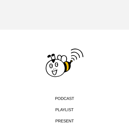
イエス・キリスト
イギリス
イギリス映画
イギリス製作
イタリア
イタリア映画
イベント
イラク
インタビュー
インド映画
イ・レ
ウィキッド
ウィキッド 永遠の約束
ウィリアム・シェイクスピア
ウインド・アンサンブル・コスモス
PODCAST
ウインド･アンサンブル･コスモス
PLAYLIST
エディントンへようこそ
エミリア・ペレス
PRESENT
エミリー・ワトソン
エリーザ・シュロット