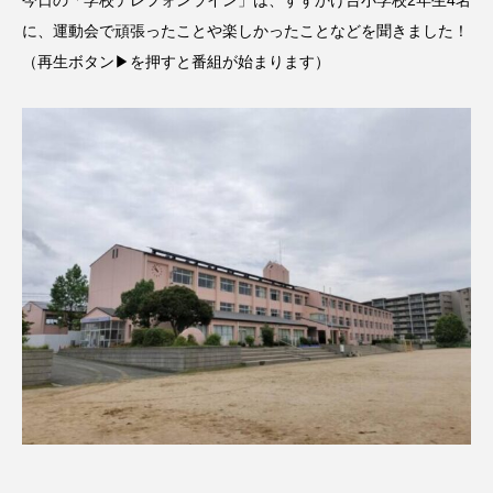
今日の「学校テレフォンライン」は、すずかけ台小学校2年生4名
名
ス リバーサイド4部作を特集し
意識しています 三田グリーン
ました！
ットの山本さん
に、運動会で頑張ったことや楽しかったことなどを聞きました！
2024.03.07
2026.07.14
（再生ボタン▶を押すと番組が始まります）
TAG LIST
10周年記念
12月号
1975年のケルン・コンサート
1学期
1年生
2024年度
2025年
2025年度
2026
2026年
2026年度
20周年
2学期
3年生
4年生
6年生
6月号
77
7月
accototo
BAD GENIUS
BL出版