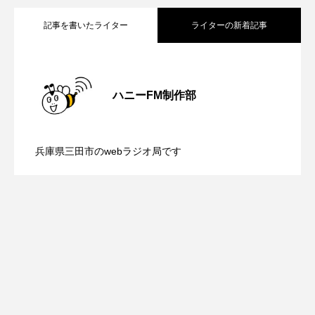
ROKKO森の音ミュージアム
Rooting Aroma
記事を書いたライター
ライターの新着記事
SAKDAC HARMO
【さっちゃん社協だより】8月6日（木）
2026.08.06
SANDA ORGANIC VILLAGE MEETINGのつながるラジオ
ハニーFM制作部
SDGs・タイプスマート農業推進プロジェクト関西学院
【三田警察オンライン】8月5日（水）配
2026.08.05
AgriNOVA
配信 ボランティア活動センターを紹介
兵庫県三田市のwebラジオ局です
SIKIガーデン Autumn Season
【幼稚園だより】8月5日（水）やよい幼
2026.08.05
信 一週間の事件事故と防犯ポイント、
します
Singing with a smile
snowwhite
稚園：先生に1学期や夏の過ごし方をお聞
防災に関する基礎知識について
SPOTTED PRODUCTIONS/TWIN
SUNSUNキッズ
The Room Next Door
きしました♪
This is SUEKI
We Live In Time
WICKED