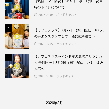
【気軽にマイ防災】8月5日（水）配信 災害
ちめいど雄介のお砂糖ミルクはどうされますか
時のトイレについて
つつじが丘小学校
つながりCafe‐Nanana no Moe
ポッドキャスト
2026.08.05
つなごーごー
てっぺんの向こうにあなたがいる
4
4
【カフェテラス】7月22日（水）配信 100人
の手形をスタンプして一緒に虹を描こう！
とくとくトーク
とっておきシネマ
ポッドキャスト
2026.07.22
なきごえバス
にげてさがして
【カフェテラス〜インド洋の真珠スリランカ
5
5
はたらくおやさい バナナもいるよ！
ばらぐみ
へ 最終回〜】8月2日（日）配信 いよいよ友
人宅へ
ぱかっ
ひとつの机、ふたつの制服
ポッドキャスト
2026.08.02
ひろかわさえこ
ぴぽん
ふくし情報
ふじ幼稚園
ふたりの魔女
ふつうの子ども
2026年8月
ぶらりまち歩き
まこみちの爆笑肉トーク！