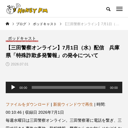
ハニーエフエム｜地域・人にフォーカスし発信するウェブラジオ局
ブログ
ポッドキャスト
【三田警察オンライン】7月1日（水）配信 兵庫県「特殊詐欺多発警報」の発令について
HOME
ハニーFMの紹介
後援申請
フリーペーパー
プレイ
ポッドキャスト
NEW POST
【三田警察オンライン】7月1日（水）配信 兵庫
県「特殊詐欺多発警報」の発令について
JAZZ BAR COZY
MY SWEET GARDEN
2026.07.01
音
声
00:00
00:00
プ
レ
ー
ヤ
ファイルをダウンロード
|
新規ウィンドウで再生
|
時間:
ー
00:10:46
|
収録日 2026年7月1日
美
最終回【JAZZ Bar cozy】3月7
【マイスイートガーデン】7月1
毎週水曜日は三田警察オンライン。三田警察署に電話を繋ぎ、三
日（木）今回はビル・エヴァン
日（火）配信 庭づくりは曲線