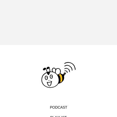
イエス・キリスト
イギリス
イギリス映画
イギリス製作
イタリア
イタリア映画
イベント
イラク
インタビュー
インド映画
イ・レ
ウィキッド
ウィキッド 永遠の約束
ウィリアム・シェイクスピア
ウインド・アンサンブル・コスモス
ウインド･アンサンブル･コスモス
エディントンへようこそ
エミリア・ペレス
PODCAST
エミリー・ワトソン
エリーザ・シュロット