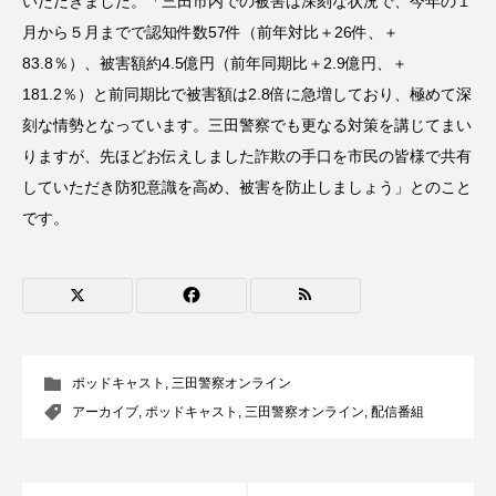
いただきました。「三田市内での被害は深刻な状況で、今年の１
CONCLAVE
CROSSING 心の交差点
月から５月までで認知件数57件（前年対比＋26件、＋
83.8％）、被害額約4.5億円（前年同期比＋2.9億円、＋
DEPARTURES
FACES PLACES
globe
181.2％）と前同期比で被害額は2.8倍に急増しており、極めて深
刻な情勢となっています。三田警察でも更なる対策を講じてまい
HAMNET
HERE 時を越えて
HONEY
りますが、先ほどお伝えしました詐欺の手口を市民の皆様で共有
HONEY FM
IT’S OKAY！
J-POP
していただき防犯意識を高め、被害を防止しましょう」とのこと
です。
JAZZ
KADOKAWA
KDDI
LATE SHIFT
Let's 追求 The 牛肉
lets追求the牛肉
LOST LAND
ポッドキャスト
,
三田警察オンライン
MOCOコレクション オムニバス
アーカイブ
,
ポッドキャスト
,
三田警察オンライン
,
配信番組
Playground/校庭
ROKKO 森の音ミュージアム