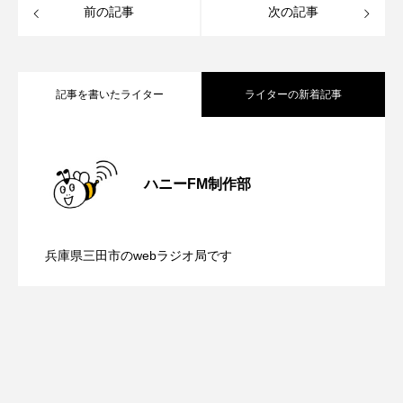
ROKKO森の音ミュージアム
Rooting Aroma
前の記事
次の記事
SAKDAC HARMO
SANDA ORGANIC VILLAGE MEETINGのつながるラジオ
記事を書いたライター
ライターの新着記事
SDGs・タイプスマート農業推進プロジェクト関西学院
【内藤美保のこばえちゃ東北】8月8日
2026.08.08
AgriNOVA
ハニーFM制作部
SIKIガーデン Autumn Season
【鳥飼美紀のとっておきシネマ】日本映
2026.08.07
（土）配信 宮城県松島町「松島」
Singing with a smile
snowwhite
兵庫県三田市のwebラジオ局です
【ミラクルウィッシュの夢を形にミラク
2026.08.07
画『平行と垂直』
SPOTTED PRODUCTIONS/TWIN
SUNSUNキッズ
The Room Next Door
ルタイムズ】8月7日（金）配信 麹ラン
This is SUEKI
We Live In Time
WICKED