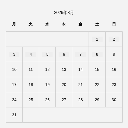
ままとこひろば
みなとっちラジオ！
2026年8月
月
火
水
木
金
土
日
みるくっくキッズクラブ逆瀬川
みるくっ子通信
1
2
みるくのえほん
みるく・ひまわり園
もたいまさこ
もっと知りたい認知症のこと
3
4
5
6
7
8
9
もんがきとしこの知りたい、聞きたい、伝えたい
10
11
12
13
14
15
16
やよい幼稚園
ゆたかな第三の人生のススメ
17
18
19
20
21
22
23
ゆりのき台中学校
ゆりのき台小学校
24
25
26
27
28
29
30
わたしらしく心豊かに過ごすためのふくし情報！
31
わたなべあや
わらべうたベビーマッサージ