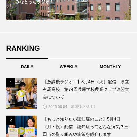
みなとっちラジオ！
こうべさんだ伝統文化体験フェスタ
こうべさんだ伝統文化体験フェスタ2026
こうべさんだ能・狂言・講談子ども教室
RANKING
こぐまのいばしょ
こだわり城紀行
DAILY
WEEKLY
MONTHLY
こども学芸員とつくる『夏のこども美術館』
こばえちゃ東北
こーろ・るみえーる
【放課後ラジオ！】8月4日（火）配信 県立
1
1
有馬高校 第74回兵庫学校農業クラブ連盟大
さっちゃん社協だより
すずかけ台
会について
放課後ラジオ！
2026.08.04
すずかけ台小学校
すずきまみ
【もっと知りたい認知症のこと】5月4日
2
2
そんなにみないでくださいな
ちめいど
（月・祝）配信 認知症ってどんな病気？三
田市の取り組みや施策を紹介します