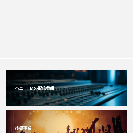
チを楽しみながら学ぶ親子コミュニケー
youtube
Yukoの子連れハワイ旅珍道中
⻑尾謙杜
ション講座開催！
「THE オリバーな犬、（Gosh!!）このヤロウMOVIE」
『今日の空が一番好き、とまだ言えない僕は』
あいはらひろゆき
あかしあジュニア合唱団「さくらんぼ」
ハニーFMの配信番組
あかしあ台小学校
あじさいコンサート
あっぷっぷのぷ～
あなたが眠る間
あの歌を憶えている
あめぽったん
後援事業
いばら姫
おいしいおのまとぺ