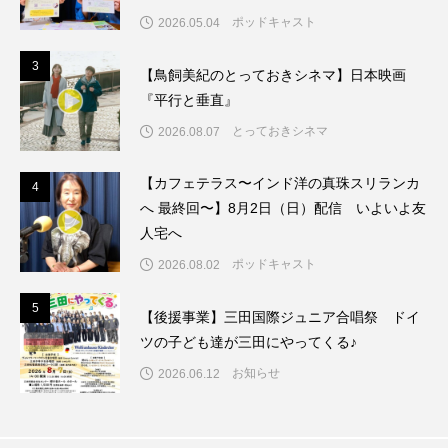
ちめいど雄介のお砂糖ミルクはどうされますか
ポッドキャスト
2026.05.04
つつじが丘小学校
つながりCafe‐Nanana no Moe
3
3
【鳥飼美紀のとっておきシネマ】日本映画
『平行と垂直』
つなごーごー
てっぺんの向こうにあなたがいる
とっておきシネマ
2026.08.07
とくとくトーク
とっておきシネマ
【カフェテラス〜インド洋の真珠スリランカ
4
4
なきごえバス
にげてさがして
のん
へ 最終回〜】8月2日（日）配信 いよいよ友
人宅へ
はたらくおやさい バナナもいるよ！
ばらぐみ
ポッドキャスト
2026.08.02
ぱかっ
ひとつの机、ふたつの制服
5
5
【後援事業】三田国際ジュニア合唱祭 ドイ
ツの子ども達が三田にやってくる♪
ひろかわさえこ
ぴぽん
ふくし情報
お知らせ
2026.06.12
ふじ幼稚園
ふたりの魔女
ふつうの子ども
ぶらりまち歩き
まこみちの爆笑肉トーク！