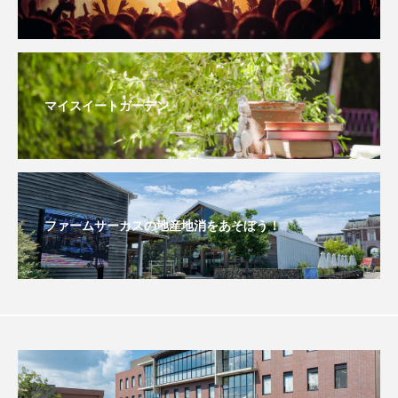
おいしいぱんぱんでんしゃ
おいしい絵本
おしえて絵本
おでかけ情報
マイスイートガーデン
おばあちゃんと僕の約束
おもいおいも
おーい、応為
お知らせ
かしこいエルゼ
かしこいグレーテル
かもめ食堂
ファームサーカスの地産地消をあそぼう！
がんを知り、がんを考える
きてみで東北
きもちはなにいろ？
くまぐみ
くるまのなかには？
けやき台中学校
けやき台小学校