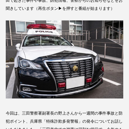
田で起きた事件や事故、防犯情報、警察からのお知らせなどをお
名
ス リバーサイド4部作を特集し
意識しています 三田グリーン
ました！
ットの山本さん
2024.03.07
2026.07.14
聞きしています（再生ボタン▶を押すと番組が始まります）
TAG LIST
10周年記念
12月号
1975年のケルン・コンサート
1学期
1年生
2024年度
2025年
2025年度
2026
2026年
2026年度
20周年
2学期
3年生
4年生
6年生
6月号
77
今回は、三田警察署副署長の野上さんから一週間の事件事故と防
犯ポイント、兵庫県「特殊詐欺多発警報」の発令についてお話し
7月
accototo
BAD GENIUS
BL出版