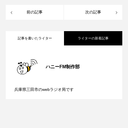
youtube
Yukoの子連れハワイ旅珍道中
前の記事
次の記事
⻑尾謙杜
「THE オリバーな犬、（Gosh!!）このヤロウMOVIE」
記事を書いたライター
ライターの新着記事
『今日の空が一番好き、とまだ言えない僕は』
【内藤美保のこばえちゃ東北】8月8日
2026.08.08
あいはらひろゆき
ハニーFM制作部
あかしあジュニア合唱団「さくらんぼ」
【鳥飼美紀のとっておきシネマ】日本映
2026.08.07
（土）配信 宮城県松島町「松島」
あかしあ台小学校
あじさいコンサート
兵庫県三田市のwebラジオ局です
【ミラクルウィッシュの夢を形にミラク
2026.08.07
画『平行と垂直』
あっぷっぷのぷ～
あなたが眠る間
あの歌を憶えている
あめぽったん
ルタイムズ】8月7日（金）配信 麹ラン
いばら姫
おいしいおのまとぺ