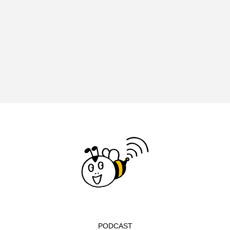
エル・ファニング
エレノアってグレイト。
エンターテインメント
オダギリジョー
オダギリ・ジョー
オム・ハヌル
オーケストラ
カタール
カナダ映画
カフェテラス
カラーモンスター
カンヌ国際映画祭
カーテンコールの灯
ガーデニングラジオ
キム・へヨン
キング・オブ・キングス
クラファン
クリスマス
クロエ・ジャオ
グリム兄弟
PODCAST