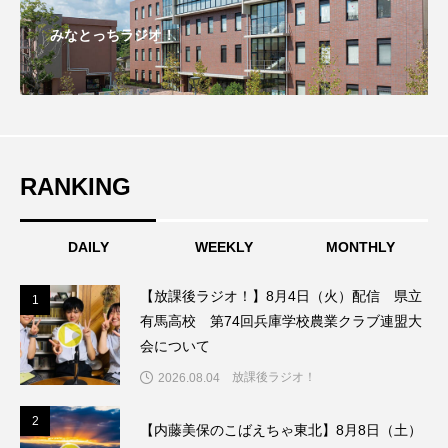
ちめいど雄介のお砂糖ミルクはどうされますか
みなとっちラジオ！
つつじが丘小学校
つながりCafe‐Nanana no Moe
つなごーごー
てっぺんの向こうにあなたがいる
とくとくトーク
とっておきシネマ
RANKING
なきごえバス
にげてさがして
のん
DAILY
WEEKLY
MONTHLY
はたらくおやさい バナナもいるよ！
ばらぐみ
【放課後ラジオ！】8月4日（火）配信 県立
ぱかっ
ひとつの机、ふたつの制服
1
1
有馬高校 第74回兵庫学校農業クラブ連盟大
会について
ひろかわさえこ
ぴぽん
ふくし情報
放課後ラジオ！
2026.08.04
ふじ幼稚園
ふたりの魔女
ふつうの子ども
2
2
【内藤美保のこばえちゃ東北】8月8日（土）
ぶらりまち歩き
まこみちの爆笑肉トーク！