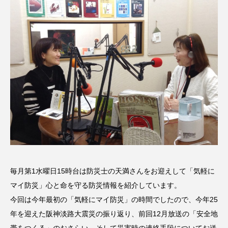
名
ス リバーサイド4部作を特集し
意識しています 三田グリーン
ました！
ットの山本さん
2024.03.07
2026.07.14
TAG LIST
10周年記念
12月号
1975年のケルン・コンサート
1学期
1年生
2024年度
2025年
2025年度
2026
2026年
2026年度
20周年
2学期
毎月第1水曜日15時台は防災士の天満さんをお迎えして「気軽に
マイ防災」心と命を守る防災情報を紹介しています。
3年生
4年生
6年生
6月号
77
今回は今年最初の「気軽にマイ防災」の時間でしたので、今年25
年を迎えた阪神淡路大震災の振り返り、前回12月放送の「安全地
7月
accototo
BAD GENIUS
BL出版