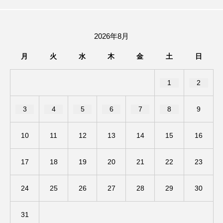
アカデミックコモンズ
アクトスクエア
2026年8月
アナ・レナス
月
火
水
木
金
土
日
アニバーサリースクラップブッキング
1
2
アニメーション映画
アプレンティス
アメリカ
アメリカ・イギリス製作
3
4
5
6
7
8
9
アメリカ映画
アメリカ製作
10
11
12
13
14
15
16
アリのおでかけ
アリアナ・グランデ
17
18
19
20
21
22
23
アリス館
アル・パチーノ
アンプラグド
24
25
26
27
28
29
30
アン・ハサウェイ
アーカイブ
アート
31