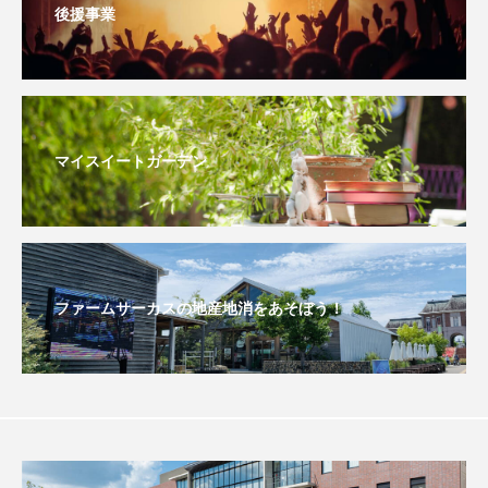
後援事業
こうべさんだ伝統文化体験フェスタ
こうべさんだ伝統文化体験フェスタ2026
こうべさんだ能・狂言・講談子ども教室
マイスイートガーデン
こぐまのいばしょ
こだわり城紀行
こども学芸員とつくる『夏のこども美術館』
こばえちゃ東北
こーろ・るみえーる
ファームサーカスの地産地消をあそぼう！
さっちゃん社協だより
すずかけ台
すずかけ台小学校
すずきまみ
そんなにみないでくださいな
ちめいど