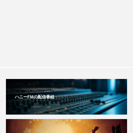
チを楽しみながら学ぶ親子コミュニケー
おいしいぱんぱんでんしゃ
おいしい絵本
おしえて絵本
おでかけ情報
ション講座開催！
おばあちゃんと僕の約束
おもいおいも
おーい、応為
お知らせ
かしこいエルゼ
かしこいグレーテル
かもめ食堂
がんを知り、がんを考える
きてみで東北
ハニーFMの配信番組
きもちはなにいろ？
くまぐみ
くるまのなかには？
けやき台中学校
けやき台小学校