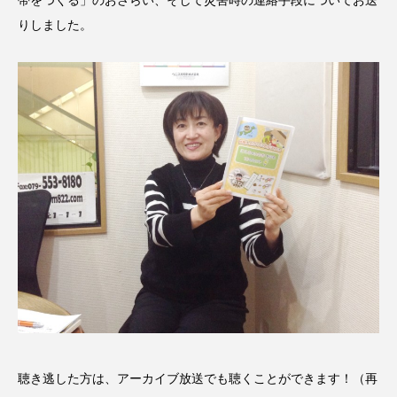
帯をつくる」のおさらい、そして災害時の連絡手段についてお送
CONCLAVE
CROSSING 心の交差点
りしました。
DEPARTURES
FACES PLACES
globe
HAMNET
HERE 時を越えて
HONEY
HONEY FM
IT’S OKAY！
J-POP
JAZZ
KADOKAWA
KDDI
LATE SHIFT
Let's 追求 The 牛肉
lets追求the牛肉
LOST LAND
MOCOコレクション オムニバス
Playground/校庭
ROKKO 森の音ミュージアム
聴き逃した方は、アーカイブ放送でも聴くことができます！（再