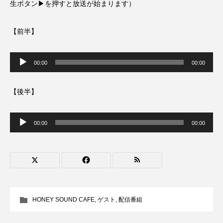
生ボタン▶を押すと放送が始まります）
ROKKO森の音ミュージアム
Rooting Aroma
SAKDAC HARMO
【前半】
SANDA ORGANIC VILLAGE MEETINGのつながるラジオ
音
声
00:00
00:00
プ
SDGs・タイプスマート農業推進プロジェクト関西学院
レ
ー
AgriNOVA
ヤ
【後半】
ー
SIKIガーデン Autumn Season
音
声
00:00
00:00
プ
Singing with a smile
snowwhite
レ
ー
ヤ
SPOTTED PRODUCTIONS/TWIN
ー
SUNSUNキッズ
The Room Next Door
HONEY SOUND CAFE
,
ゲスト
,
配信番組
This is SUEKI
We Live In Time
WICKED