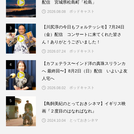
配信 宮城県松島町「松島」
ポッドキャスト
2026.08.08
ままとこひろば
みなとっちラジオ！
【川尻淳の今日もフォルテッシモ】7月24日
みるくっくキッズクラブ逆瀬川
みるくっ子通信
3
3
（金）配信 コンサートに来てくれた皆さ
みるくのえほん
みるく・ひまわり園
ん！ありがとうございました！
ポッドキャスト
2026.07.24
もたいまさこ
もっと知りたい認知症のこと
【カフェテラス〜インド洋の真珠スリランカ
4
4
もんがきとしこの知りたい、聞きたい、伝えたい
へ 最終回〜】8月2日（日）配信 いよいよ友
人宅へ
やよい幼稚園
ゆたかな第三の人生のススメ
ポッドキャスト
2026.08.02
ゆりのき台中学校
ゆりのき台小学校
5
5
【鳥飼美紀のとっておきシネマ】イギリス映
画『２度目のはなればなれ』
わたしらしく心豊かに過ごすためのふくし情報！
とっておきシネマ
2024.10.04
わたなべあや
わらべうたベビーマッサージ