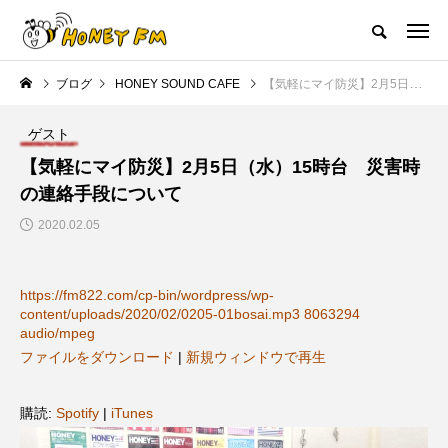
ハニーエフエム｜地域・人にフォーカスし発信するウェブラジオ局
ブログ
HONEY SOUND CAFE
【気軽にマイ防災】2月5日（水）15時台 災害時の連絡手段について
HOME
ハニーFMの紹介
後援申請
フリーペーパー
プレイ
ゲスト
NEW POST
【気軽にマイ防災】2月5日（水）15時台 災害時
の連絡手段について
JAZZ BAR COZY
MY SWEET GARDEN
2020.02.05
https://fm822.com/cp-bin/wordpress/wp-
content/uploads/2020/02/0205-01bosai.mp3 8063294
audio/mpeg
ファイルをダウンロード
|
新規ウィンドウで再生
美
最終回【JAZZ Bar cozy】3月7
【マイスイートガーデン】7月1
購読:
Spotify
|
iTunes
日（木）今回はビル・エヴァン
日（火）配信 庭づくりは曲線