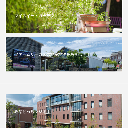
リレー
マイスイートガーデン
リード・タイプ宇宙教育プロジェクトUNIVERSE＆
リー・ミラー 彼女の瞳が映す世界
ルイーザ・ラニエリ
ルノワール
ファームサーカスの地産地消をあそぼう！
レイラへの扉
レオニー・ベネシュ
レベッカ・ズロトヴスキ
ロザリー
ロストランド
ロヒンギャ
ヴィヴァルディと私
みなとっちラジオ！
ヴォルフラーツハウゼン児童合唱団
一ノ葉千穂芸道６０周年リサイタル（足立紫颯吟道３５