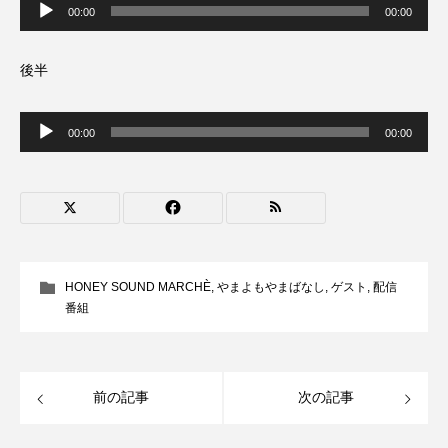
声
フィンランド
フェルザン・オズペテク
00:00
00:00
プ
レ
ー
フラワータウン
フラワータウン市民センター
ヤ
後半
ー
フラワータウン市民センターホール
フランス
音
声
00:00
00:00
プ
フランス映画
フリーペーパー
レ
ー
ヤ
ー
フレーベル館
ブノワ・ドゥローム
ブライアン・エプスタイン
HONEY SOUND MARCHÈ
,
やまよもやまばなし
,
ゲスト
,
配信
ブリジット・ジョーンズの日記
番組
ブリッタ・テッケントラップ
ブレーメンの町楽隊
ブレーメンの音楽隊
プライベート・ケース
前の記事
次の記事
プレイリスト
プレゼント
ベルギー