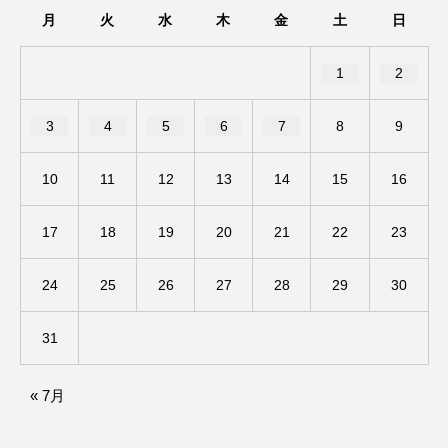
三田男声合唱団
三田祥雲館高校
月
火
水
木
金
土
日
三田西陵高校
三田警察オンライン
1
2
三田音楽家連盟
三翠会の想い出ラジオ
3
4
5
6
7
8
9
三輪小学校
上野台中学校
10
11
12
13
14
15
16
世界三大ヒルズ合同演奏会
中国映画
17
18
19
20
21
22
23
中坪かなえの いち、に、散歩!!
中学校
24
25
26
27
28
29
30
中島みゆき
中谷千代子
中野慶理ピアノリサイタル
丹波篠山市
31
事実無根
五味ヒロミ
交通安全教室
« 7月
京都国際博物館
京都市