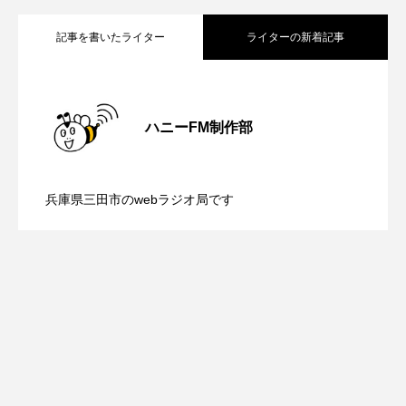
記事を書いたライター
ライターの新着記事
ベルギー映画
ペット写真大募集！
ホーリー・カウ
ポッドキャスト
【鳥飼美紀のとっておきシネマ】日本映
2026.08.07
ポーランド
ポール・メスカル
ハニーFM制作部
【ミラクルウィッシュの夢を形にミラク
2026.08.07
画『平行と垂直』
マイク・フラナガン
マイケル・キートン
兵庫県三田市のwebラジオ局です
マイスイートガーデン
マタニティ
【さっちゃん社協だより】8月6日（木）
2026.08.06
ルタイムズ】8月7日（金）配信 麹ラン
マルティネス
マレフィセント
マレーシア
配信 ボランティア活動センターを紹介
チを楽しみながら学ぶ親子コミュニケー
マーク・ハミル
マー・シーユエン
ミモザフィルムズ
ミュージカル
します
ション講座開催！
ミラクルウィッシュの夢を形にミラクルタイムズ