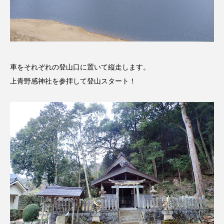
youtube
Yukoの子連れハワイ旅珍道中
⻑尾謙杜
「THE オリバーな犬、（Gosh!!）このヤロウMOVIE」
車をそれぞれの登山口に置いて縦走します。
『今日の空が一番好き、とまだ言えない僕は』
上青野感神社を参拝して登山スタート！
あいはらひろゆき
あかしあジュニア合唱団「さくらんぼ」
あかしあ台小学校
あじさいコンサート
あっぷっぷのぷ～
あなたが眠る間
あの歌を憶えている
あめぽったん
いばら姫
おいしいおのまとぺ