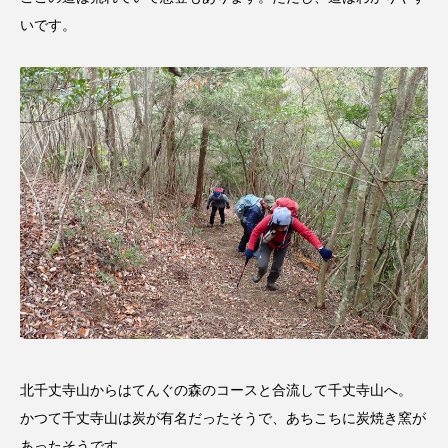
ちめいど雄介のお砂糖ミルクはどうされますか
いです。
つつじが丘小学校
つながりCafe‐Nanana no Moe
つなごーごー
てっぺんの向こうにあなたがいる
とくとくトーク
とっておきシネマ
なきごえバス
にげてさがして
のん
はたらくおやさい バナナもいるよ！
ばらぐみ
ぱかっ
ひとつの机、ふたつの制服
ひろかわさえこ
ぴぽん
ふくし情報
北千丈寺山からはてんぐの森のコースと合流して千丈寺山へ。
ふじ幼稚園
ふたりの魔女
ふつうの子ども
かつて千丈寺山は炭が有名だったそうで、あちこちに炭焼き窯が
ぶらりまち歩き
まこみちの爆笑肉トーク！
あったそうです。