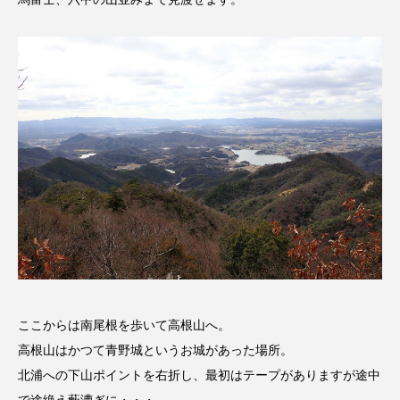
アカデミックコモンズ
アクトスクエア
アナ・レナス
アニバーサリースクラップブッキング
アニメーション映画
アプレンティス
アメリカ
アメリカ・イギリス製作
アメリカ映画
アメリカ製作
アリのおでかけ
アリアナ・グランデ
アリス館
アル・パチーノ
アンプラグド
ここからは南尾根を歩いて高根山へ。
高根山はかつて青野城というお城があった場所。
アン・ハサウェイ
アーカイブ
アート
北浦への下山ポイントを右折し、最初はテープがありますが途中
で途絶え藪漕ぎに・・・。