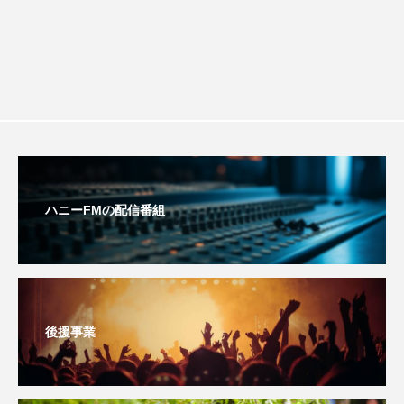
ミルクひまわり園
ミルサポひろば
ムハマド・ショフィック・リア・フッディン
ムビチケ
ムビチケカード
ムロツヨシ
メキシコ映画
モンテ・クリスト伯
ユニバーサル・ランゲージ
ユニバーサル映画
ハニーFMの配信番組
ユマ・サーマン
ヨアキム・トリアー
ヨシタケシンスケ
ヨッチョレ
ラプソディ・ラプソディ
ラ・コシーナ／厨房
後援事業
リスナープレゼント
リバイバル上映