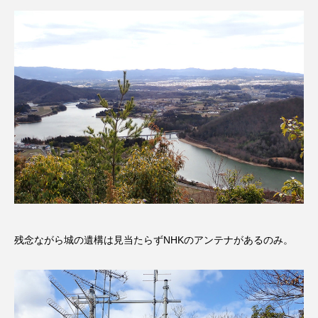
エル・ファニング
エレノアってグレイト。
エンターテインメント
オダギリジョー
オダギリ・ジョー
オム・ハヌル
オーケストラ
カタール
カナダ映画
カフェテラス
カラーモンスター
カンヌ国際映画祭
カーテンコールの灯
ガーデニングラジオ
キム・へヨン
残念ながら城の遺構は見当たらずNHKのアンテナがあるのみ。
キング・オブ・キングス
クラファン
クリスマス
クロエ・ジャオ
グリム兄弟