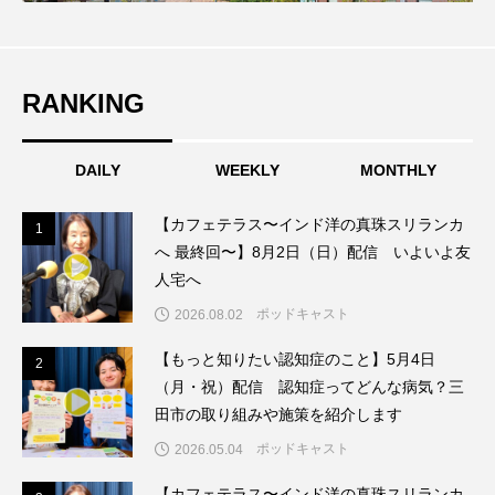
周年慶賀）
七羽のカラス
三つのことば
三まいの羽
RANKING
三少
三田あさひ幼稚園
DAILY
WEEKLY
MONTHLY
三田あさひ幼稚園2025年度卒園生 お絵かき＆インタビ
ュー
【カフェテラス〜インド洋の真珠スリランカ
1
1
三田くらし歳時記
三田けやき台幼稚園
へ 最終回〜】8月2日（日）配信 いよいよ友
人宅へ
三田けやき台認定こども園
三田さち幼稚園
ポッドキャスト
2026.08.02
三田つつじが丘幼稚園
【もっと知りたい認知症のこと】5月4日
2
2
（月・祝）配信 認知症ってどんな病気？三
三田つつじが丘認定こども園
田市の取り組みや施策を紹介します
ポッドキャスト
2026.05.04
三田つつじヶ丘幼稚園
【カフェテラス〜インド洋の真珠スリランカ