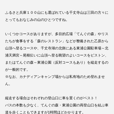
CONCLAVE
CROSSING 心の交差点
ふるさと兵庫１００山にも選ばれている千丈寺山は三田の方々に
DEPARTURES
FACES PLACES
globe
とってもおなじみの山のひとつですね。
HAMNET
HERE 時を越えて
HONEY
いくつかコースがありますが、多目的広場「てんぐの森」やリス
たちが食事をする「森のレストラン」などが整備された乙原から
HONEY FM
IT’S OKAY！
J-POP
山頂へ登るコースや、千丈寺湖の北側にある東浦公園駐車場～北
JAZZ
KADOKAWA
KDDI
浦天満宮～尾根伝いに山頂へ登る眺望のよいコースをピストン、
またはてんぐの森～東浦公園（反対コースもあり）を縦走するの
LATE SHIFT
Let's 追求 The 牛肉
が一般的です。
※なお、カナディアンキャンプ場からは私有地のため登れませ
lets追求the牛肉
LOST LAND
ん。
MOCOコレクション オムニバス
縦走する場合はそれぞれの登山口に車を置くのがベスト！
Playground/校庭
ROKKO 森の音ミュージアム
バスの本数も少なく、てんぐの森・東浦公園の両登山口を結ぶ車
道を歩くこともできますが1時間ほどかかります。