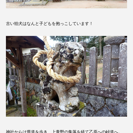
おいしいぱんぱんでんしゃ
おいしい絵本
古い狛犬はなんと子どもを抱っこしています！
おしえて絵本
おでかけ情報
おばあちゃんと僕の約束
おもいおいも
おーい、応為
お知らせ
かしこいエルゼ
かしこいグレーテル
かもめ食堂
がんを知り、がんを考える
きてみで東北
きもちはなにいろ？
くまぐみ
くるまのなかには？
けやき台中学校
けやき台小学校
神社からは県道を歩き、上青野の集落を経て乙原への峠道へ。