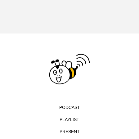
入園説明会
入学
全力！名宝物語
八景中学校
六甲ヒルズ室内オーケストラ
六甲山
兵庫こだわり城紀行
兵庫県
兵庫県三田市
兵庫県立美術館
兵庫陶芸美術館
内田麟太郎
内藤剛志
刀剣乱舞
初監督作
利重剛
劇場版
募集中
北摂三田高校
北摂中央幼稚園
PODCAST
北摂学園幼稚園
北村一輝
北野天神
PLAYLIST
十二人の狩人
卒団コンサート
卒園
PRESENT