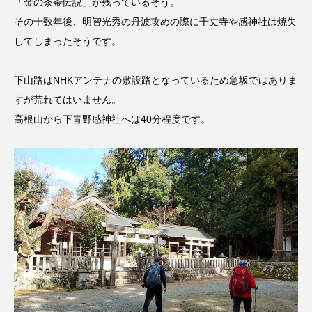
「金の茶釜伝説」が残っているそう。
ジャネル・ツァイ
ジューン・スキップ
その十数年後、明智光秀の丹波攻めの際に千丈寺や感神社は焼失
ジョディ・フォスター
ジョージア
スイス
してしまったそうです。
スイス映画
スウェーデン
下山路はNHKアンテナの敷設路となっているため急坂ではありま
すが荒れてはいません。
スカーレット・ヨハンソン
高根山から下青野感神社へは40分程度です。
スケルトン！のりもの編
スターキャットアルバトロス・フィルム
スティーブン・キング
スペイン映画
スペシャルナビゲーター
セイハ英語学院
センチメンタル・バリュー
ソミーラ・リア・フッディン
タイ映画