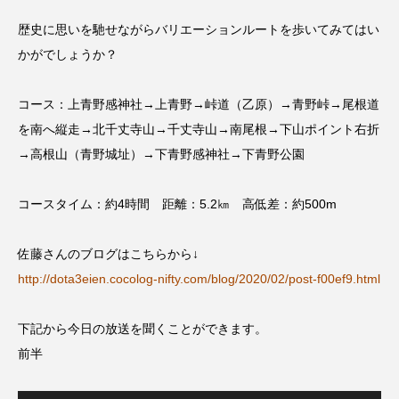
ドマーニ！ 愛のことづて
ナースコール
歴史に思いを馳せながらバリエーションルートを歩いてみてはい
かがでしょうか？
ニーナ・イエ
ノルウェー映画
コース：上青野感神社→上青野→峠道（乙原）→青野峠→尾根道
ハサン・ハーディ
ハムネット
を南へ縦走→北千丈寺山→千丈寺山→南尾根→下山ポイント右折
バッド・ジーニアス
→高根山（青野城址）→下青野感神社→下青野公園
バニーン・アハマド・ナーイフ
コースタイム：約4時間 距離：5.2㎞ 高低差：約500m
バンドー神戸青少年科学館
パルコ
佐藤さんのブログはこちらから↓
http://dota3eien.cocolog-nifty.com/blog/2020/02/post-f00ef9.html
ヒトラーの毒見役
ヒョン・ウソク
ピチカート・ママ
下記から今日の放送を聞くことができます。
前半
ファームサーカスの地産地消をあそぼう！
音