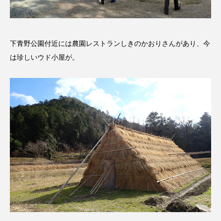
ダイヤモンド 私たちの衣装工房
下青野公園付近には農園レストランしきのかおりさんがあり、今
ダニエル・オートゥイユ
は珍しいウド小屋が。
ダミアーノ・ミキエレット
チャイルド・フィルム
チャップリン
チャールズ・ディケンズ
チン・ソヨン
ツォウ・シーチン
ツーリストファミリー
デュオ 1/2のピアニスト
デンマーク
トム・ヒドルストン
トリデミー賞
トルコ
ドイツ
ドキュメンタリー
ドナルド・トランプ