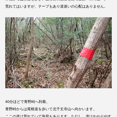
荒れてはいますが、テープもあり道迷いの心配はありません。
こうべさんだ伝統文化体験フェスタ
こうべさんだ伝統文化体験フェスタ2026
こうべさんだ能・狂言・講談子ども教室
こぐまのいばしょ
こだわり城紀行
こども学芸員とつくる『夏のこども美術館』
こばえちゃ東北
こーろ・るみえーる
さっちゃん社協だより
すずかけ台
すずかけ台小学校
すずきまみ
40分ほどで青野峠へ到着。
そんなにみないでくださいな
ちめいど
青野峠からは尾根道を歩いて北千丈寺山へ向かいます。
ここの道は荒れていて急登もあります。ただし、道はわかりやす