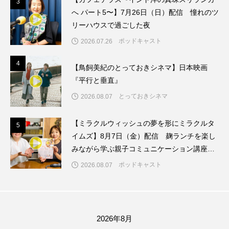
3
3
三田つつじヶ丘認定こども園
三田ジュニアバンド
へ パート5〜】7月26日（日）配信 憧れのツ
リーハウスで過ごした夜
三田ビール検定
三田国際ジュニア合唱祭
ポッドキャスト
2026.07.26
三田小学校
三田少年少女合唱団
三田市
4
4
【鳥飼美紀のとっておきシネマ】日本映画
『平行と垂直』
三田市まちづくり協働センター
とっておきシネマ
2026.08.07
三田市まちのブランド観光課
【ミラクルウィッシュの夢を形にミラクルタ
5
5
三田市ママ音楽隊サンダワマミー
三田市合唱連盟
イムズ】8月7日（金）配信 麹ランチを楽し
みながら学ぶ親子コミュニケーション講座開
三田市消防団
三田市私立幼稚園連合会
催！
ポッドキャスト
2026.08.07
三田市総合文化センター
三田松聖高等学校コーラス部
三田混声合唱団
2026年8月