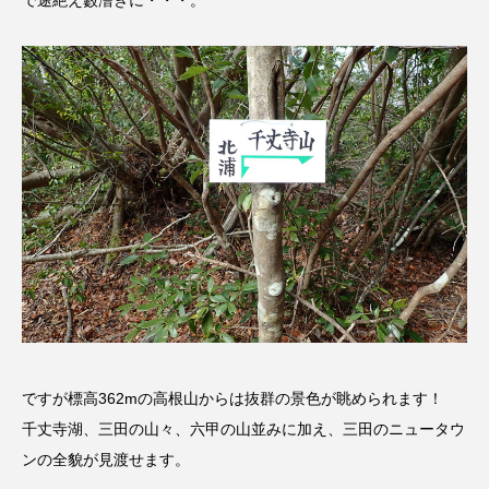
イエス・キリスト
イギリス
イギリス映画
イギリス製作
イタリア
イタリア映画
イベント
イラク
インタビュー
インド映画
イ・レ
ウィキッド
ウィキッド 永遠の約束
ウィリアム・シェイクスピア
ウインド・アンサンブル・コスモス
ウインド･アンサンブル･コスモス
ですが標高362mの高根山からは抜群の景色が眺められます！
千丈寺湖、三田の山々、六甲の山並みに加え、三田のニュータウ
エディントンへようこそ
エミリア・ペレス
ンの全貌が見渡せます。
エミリー・ワトソン
エリーザ・シュロット