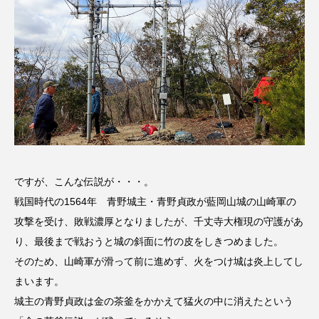
グリム童話
グリム童話の部屋
ケネス・ブラナー
ゲスト
コクヨ
コルベスどの
コンサート
コーラス
サニーサイドブックス
サリー
サンキュー、チャック
ザジフィルムズ
ですが、こんな伝説が・・・。
シネマエッセイ
シム・ウンギョン
戦国時代の1564年 青野城主・青野貞政が藍岡山城の山崎軍の
攻撃を受け、敗戦濃厚となりましたが、千丈寺大権現の守護があ
シム・ヒョンソ
シルヴィオ・ソルディーニ
り、最後まで戦おうと城の斜面に竹の皮をしきつめました。
シンシア・エリヴォ
ジェシカ・チャステイン
そのため、山崎軍が滑って前に進めず、火をつけ城は炎上してし
まいます。
ジェシー・バックリー
ジオジオのかんむり
城主の青野貞政は金の茶釜をかかえて猛火の中に消えたという