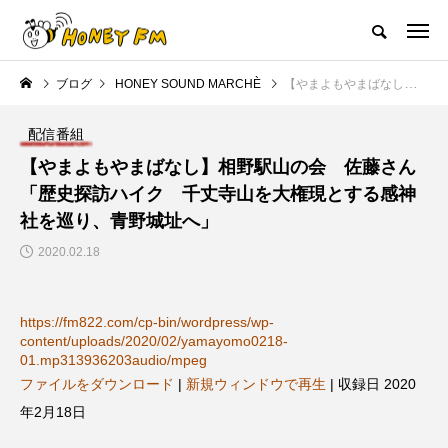
ハニーエフエム｜地域・人にフォーカスし発信するウェブラジオ局
ブログ
HONEY SOUND MARCHÈ
【やまよもやまばなし】相野駅山の会 佐藤さん「歴史探訪ハイク 千丈寺山を大権現とする感神社を巡り、青野城址へ」
HOME
ハニーFMの紹介
後援申請
フリーペーパー
プレイ
配信番組
NEW POST
【やまよもやまばなし】相野駅山の会 佐藤さん
「歴史探訪ハイク 千丈寺山を大権現とする感神
JAZZ BAR COZY
MY SWEET GARDEN
社を巡り、青野城址へ」
2020.02.18
https://fm822.com/cp-bin/wordpress/wp-
content/uploads/2020/02/yamayomo0218-
01.mp313936203audio/mpeg
ファイルをダウンロード
|
新規ウィンドウで再生
|
収録日 2020
年2月18日
美
最終回【JAZZ Bar cozy】3月7
【マイスイートガーデン】7月1
日（木）今回はビル・エヴァン
日（火）配信 庭づくりは曲線