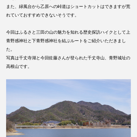
ROKKO森の音ミュージアム
Rooting Aroma
また、緑風台から乙原への峠道はショートカットはできますが荒
れていておすすめできないそうです。
SAKDAC HARMO
SANDA ORGANIC VILLAGE MEETINGのつながるラジオ
今回はふるさと三田の山の魅力を知れる歴史探訪ハイクとして上
青野感神社と下青野感神社を結ぶルートをご紹介いただきまし
SDGs・タイプスマート農業推進プロジェクト関西学院
た。
AgriNOVA
写真は千丈寺湖と今回佐藤さんが登られた千丈寺山、青野城址の
高根山です。
SIKIガーデン Autumn Season
Singing with a smile
snowwhite
SPOTTED PRODUCTIONS/TWIN
SUNSUNキッズ
The Room Next Door
This is SUEKI
We Live In Time
WICKED