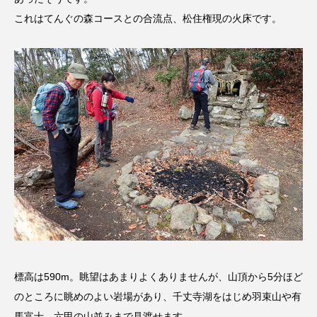
これはてんぐの森コースとの合流点、松住権現の火床です。
ままとこひろば
みなとっちラジオ！
みるくっくキッズクラブ逆瀬川
みるくっ子通信
みるくのえほん
みるく・ひまわり園
もたいまさこ
もっと知りたい認知症のこと
もんがきとしこの知りたい、聞きたい、伝えたい
やよい幼稚園
ゆたかな第三の人生のススメ
ゆりのき台中学校
ゆりのき台小学校
わたしらしく心豊かに過ごすためのふくし情報！
標高は590m。眺望はあまりよくありませんが、山頂から5分ほど
のところに眺めのよい岩場があり、千丈寺湖をはじめ羽束山や有
わたなべあや
わらべうたベビーマッサージ
馬富士、六甲の山並みまで見渡せます。