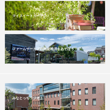
こうべさんだ伝統文化体験フェスタ
マイスイートガーデン
こうべさんだ伝統文化体験フェスタ2026
こうべさんだ能・狂言・講談子ども教室
こぐまのいばしょ
こだわり城紀行
ファームサーカスの地産地消をあそぼう！
こども学芸員とつくる『夏のこども美術館』
こばえちゃ東北
こーろ・るみえーる
さっちゃん社協だより
すずかけ台
すずかけ台小学校
すずきまみ
みなとっちラジオ！
そんなにみないでくださいな
ちめいど