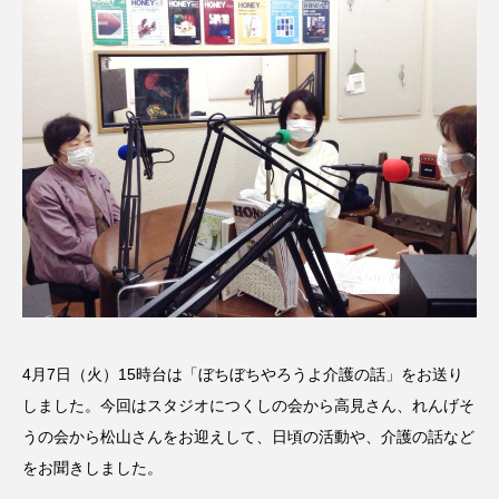
名
ス リバーサイド4部作を特集し
意識しています 三田グリーン
ました！
ットの山本さん
2024.03.07
2026.07.14
TAG LIST
10周年記念
12月号
1975年のケルン・コンサート
1学期
1年生
2024年度
2025年
2025年度
2026
2026年
2026年度
20周年
2学期
4月7日（火）15時台は「ぼちぼちやろうよ介護の話」をお送り
しました。今回はスタジオにつくしの会から高見さん、れんげそ
3年生
4年生
6年生
6月号
77
うの会から松山さんをお迎えして、日頃の活動や、介護の話など
をお聞きしました。
7月
accototo
BAD GENIUS
BL出版