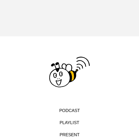
エル・ファニング
エレノアってグレイト。
エンターテインメント
オダギリジョー
オダギリ・ジョー
オム・ハヌル
オーケストラ
カタール
カナダ映画
カフェテラス
カラーモンスター
カンヌ国際映画祭
カーテンコールの灯
ガーデニングラジオ
キム・へヨン
PODCAST
キング・オブ・キングス
クラファン
PLAYLIST
クリスマス
クロエ・ジャオ
グリム兄弟
PRESENT