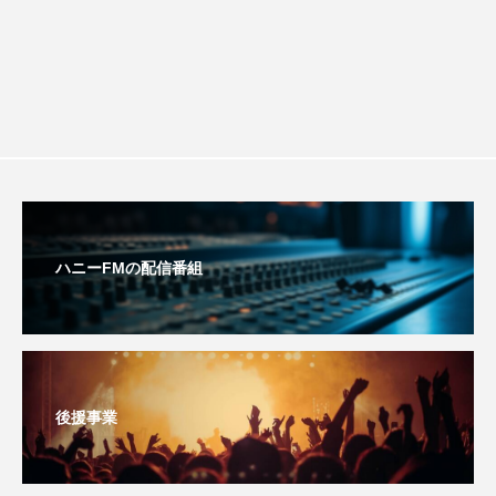
おいしいぱんぱんでんしゃ
おいしい絵本
おしえて絵本
おでかけ情報
おばあちゃんと僕の約束
おもいおいも
おーい、応為
お知らせ
かしこいエルゼ
かしこいグレーテル
かもめ食堂
ハニーFMの配信番組
がんを知り、がんを考える
きてみで東北
きもちはなにいろ？
くまぐみ
後援事業
くるまのなかには？
けやき台中学校
けやき台小学校