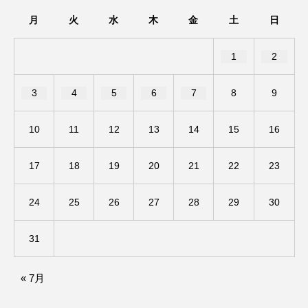
アカデミックコモンズ
アクトスクエア
月
火
水
木
金
土
日
アナ・レナス
1
2
アニバーサリースクラップブッキング
3
4
5
6
7
8
9
アニメーション映画
アプレンティス
10
11
12
13
14
15
16
アメリカ
アメリカ・イギリス製作
17
18
19
20
21
22
23
アメリカ映画
アメリカ製作
24
25
26
27
28
29
30
アリのおでかけ
アリアナ・グランデ
31
アリス館
アル・パチーノ
アンプラグド
« 7月
アン・ハサウェイ
アーカイブ
アート