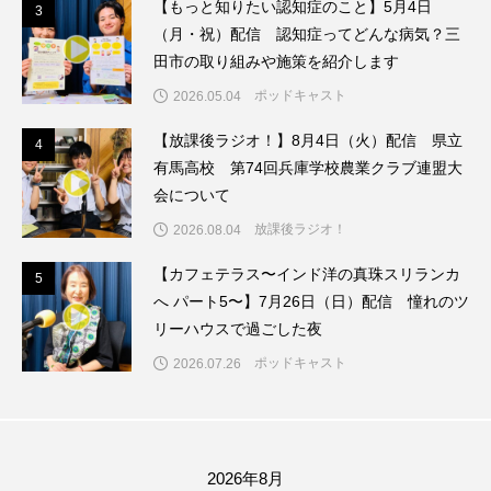
【もっと知りたい認知症のこと】5月4日
3
3
（月・祝）配信 認知症ってどんな病気？三
ままとこひろば
みなとっちラジオ！
田市の取り組みや施策を紹介します
ポッドキャスト
2026.05.04
みるくっくキッズクラブ逆瀬川
みるくっ子通信
【放課後ラジオ！】8月4日（火）配信 県立
4
4
みるくのえほん
みるく・ひまわり園
有馬高校 第74回兵庫学校農業クラブ連盟大
会について
もたいまさこ
もっと知りたい認知症のこと
放課後ラジオ！
2026.08.04
もんがきとしこの知りたい、聞きたい、伝えたい
【カフェテラス〜インド洋の真珠スリランカ
5
5
へ パート5〜】7月26日（日）配信 憧れのツ
やよい幼稚園
ゆたかな第三の人生のススメ
リーハウスで過ごした夜
ゆりのき台中学校
ゆりのき台小学校
ポッドキャスト
2026.07.26
わたしらしく心豊かに過ごすためのふくし情報！
わたなべあや
わらべうたベビーマッサージ
2026年8月