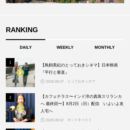
ちめいど雄介のお砂糖ミルクはどうされますか
つつじが丘小学校
つながりCafe‐Nanana no Moe
RANKING
つなごーごー
てっぺんの向こうにあなたがいる
とくとくトーク
とっておきシネマ
DAILY
WEEKLY
MONTHLY
なきごえバス
にげてさがして
のん
1
1
【鳥飼美紀のとっておきシネマ】日本映画
『平行と垂直』
はたらくおやさい バナナもいるよ！
ばらぐみ
とっておきシネマ
2026.08.07
ぱかっ
ひとつの机、ふたつの制服
【カフェテラス〜インド洋の真珠スリランカ
2
2
ひろかわさえこ
ぴぽん
ふくし情報
へ 最終回〜】8月2日（日）配信 いよいよ友
人宅へ
ふじ幼稚園
ふたりの魔女
ふつうの子ども
ポッドキャスト
2026.08.02
ぶらりまち歩き
まこみちの爆笑肉トーク！