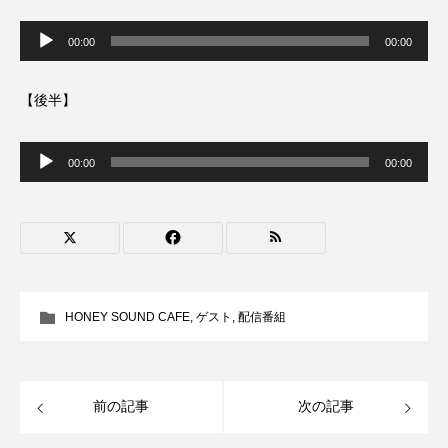
ROKKO森の音ミュージアム
Rooting Aroma
音
声
00:00
00:00
プ
SAKDAC HARMO
レ
ー
ヤ
【後半】
SANDA ORGANIC VILLAGE MEETINGのつながるラジオ
ー
音
SDGs・タイプスマート農業推進プロジェクト関西学院
声
00:00
00:00
AgriNOVA
プ
レ
ー
ヤ
SIKIガーデン Autumn Season
ー
Singing with a smile
snowwhite
SPOTTED PRODUCTIONS/TWIN
HONEY SOUND CAFE
,
ゲスト
,
配信番組
SUNSUNキッズ
The Room Next Door
前の記事
次の記事
This is SUEKI
We Live In Time
WICKED