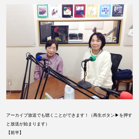
CONCLAVE
CROSSING 心の交差点
DEPARTURES
FACES PLACES
globe
HAMNET
HERE 時を越えて
HONEY
HONEY FM
IT’S OKAY！
J-POP
JAZZ
KADOKAWA
KDDI
LATE SHIFT
Let's 追求 The 牛肉
lets追求the牛肉
LOST LAND
MOCOコレクション オムニバス
アーカイブ放送でも聴くことができます！（再生ボタン▶を押す
と放送が始まります）
Playground/校庭
ROKKO 森の音ミュージアム
【前半】