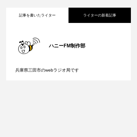
youtube
Yukoの子連れハワイ旅珍道中
記事を書いたライター
ライターの新着記事
⻑尾謙杜
「THE オリバーな犬、（Gosh!!）このヤロウMOVIE」
【鳥飼美紀のとっておきシネマ】日本映
2026.08.07
ハニーFM制作部
『今日の空が一番好き、とまだ言えない僕は』
【ミラクルウィッシュの夢を形にミラク
2026.08.07
画『平行と垂直』
あいはらひろゆき
兵庫県三田市のwebラジオ局です
あかしあジュニア合唱団「さくらんぼ」
【さっちゃん社協だより】8月6日（木）
2026.08.06
ルタイムズ】8月7日（金）配信 麹ラン
あかしあ台小学校
あじさいコンサート
配信 ボランティア活動センターを紹介
チを楽しみながら学ぶ親子コミュニケー
あっぷっぷのぷ～
あなたが眠る間
あの歌を憶えている
あめぽったん
します
ション講座開催！
いばら姫
おいしいおのまとぺ