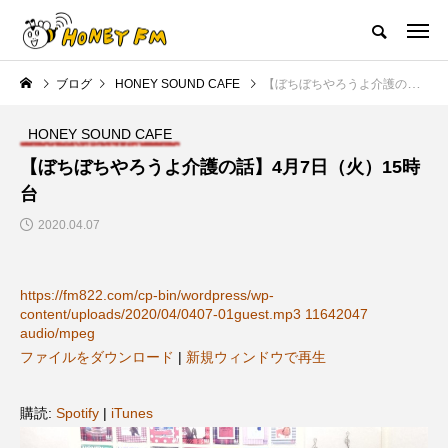
ハニーエフエム｜地域・人にフォーカスし発信するウェブラジオ局
ブログ
HONEY SOUND CAFE
【ぼちぼちやろうよ介護の話】4月7日（火）15時台
HOME
ハニーFMの紹介
後援申請
フリーペーパー
プレイ
HONEY SOUND CAFE
NEW POST
【ぼちぼちやろうよ介護の話】4月7日（火）15時
台
JAZZ BAR COZY
MY SWEET GARDEN
2020.04.07
https://fm822.com/cp-bin/wordpress/wp-
content/uploads/2020/04/0407-01guest.mp3 11642047
audio/mpeg
ファイルをダウンロード
|
新規ウィンドウで再生
美
最終回【JAZZ Bar cozy】3月7
【マイスイートガーデン】7月1
購読:
Spotify
|
iTunes
日（木）今回はビル・エヴァン
日（火）配信 庭づくりは曲線