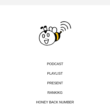
フィンランド
フェルザン・オズペテク
フラワータウン
フラワータウン市民センター
フラワータウン市民センターホール
フランス
フランス映画
フリーペーパー
フレーベル館
ブノワ・ドゥローム
ブライアン・エプスタイン
PODCAST
ブリジット・ジョーンズの日記
PLAYLIST
PRESENT
ブリッタ・テッケントラップ
ブレーメンの町楽隊
RANKIKG
ブレーメンの音楽隊
プライベート・ケース
HONEY BACK NUMBER
プレイリスト
プレゼント
ベルギー