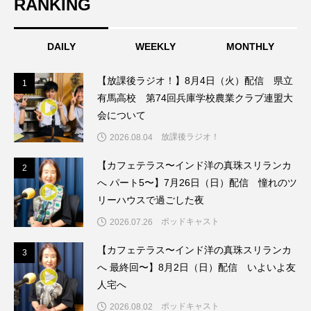
RANKING
グリム童話
グリム童話の部屋
DAILY
WEEKLY
MONTHLY
ケネス・ブラナー
ゲスト
コクヨ
【放課後ラジオ！】8月4日（火）配信 県立
1
1
コルベスどの
コンサート
コーラス
有馬高校 第74回兵庫学校農業クラブ連盟大
会について
サニーサイドブックス
サリー
放課後ラジオ！
2026.08.04
サンキュー、チャック
ザジフィルムズ
【カフェテラス〜インド洋の真珠スリランカ
2
2
へ パート5〜】7月26日（日）配信 憧れのツ
シネマエッセイ
シム・ウンギョン
リーハウスで過ごした夜
シム・ヒョンソ
シルヴィオ・ソルディーニ
ポッドキャスト
2026.07.26
【カフェテラス〜インド洋の真珠スリランカ
シンシア・エリヴォ
ジェシカ・チャステイン
3
3
へ 最終回〜】8月2日（日）配信 いよいよ友
人宅へ
ジェシー・バックリー
ジオジオのかんむり
ポッドキャスト
2026.08.02