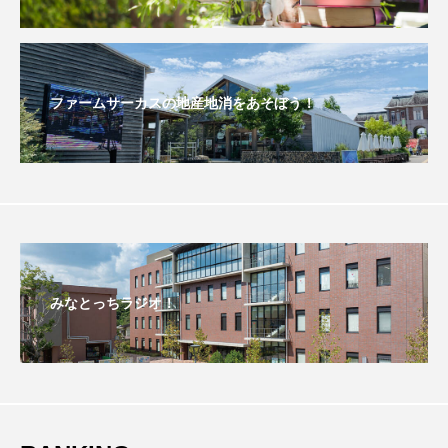
エル・ファニング
エレノアってグレイト。
エンターテインメント
オダギリジョー
ファームサーカスの地産地消をあそぼう！
オダギリ・ジョー
オム・ハヌル
オーケストラ
カタール
カナダ映画
カフェテラス
カラーモンスター
カンヌ国際映画祭
カーテンコールの灯
みなとっちラジオ！
ガーデニングラジオ
キム・へヨン
キング・オブ・キングス
クラファン
クリスマス
クロエ・ジャオ
グリム兄弟