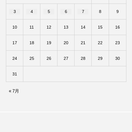
3
4
5
6
7
8
9
ダイヤモンド 私たちの衣装工房
ダニエル・オートゥイユ
10
11
12
13
14
15
16
ダミアーノ・ミキエレット
チャイルド・フィルム
17
18
19
20
21
22
23
チャップリン
チャールズ・ディケンズ
24
25
26
27
28
29
30
チン・ソヨン
ツォウ・シーチン
31
ツーリストファミリー
デュオ 1/2のピアニスト
« 7月
デンマーク
トム・ヒドルストン
トリデミー賞
トルコ
ドイツ
ドキュメンタリー
ドナルド・トランプ