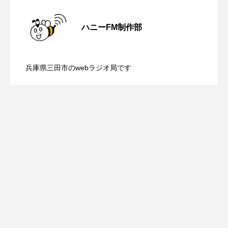
【ミラクルウィッシュの夢を形にミラク
2026.08.07
アカデミックコモンズ
アクトスクエア
ハニーFM制作部
アナ・レナス
【さっちゃん社協だより】8月6日（木）
2026.08.06
ルタイムズ】8月7日（金）配信 麹ラン
アニバーサリースクラップブッキング
兵庫県三田市のwebラジオ局です
【三田警察オンライン】8月5日（水）配
2026.08.05
配信 ボランティア活動センターを紹介
チを楽しみながら学ぶ親子コミュニケー
アニメーション映画
アプレンティス
アメリカ
アメリカ・イギリス製作
信 一週間の事件事故と防犯ポイント、
します
ション講座開催！
アメリカ映画
アメリカ製作
防災に関する基礎知識について
アリのおでかけ
アリアナ・グランデ
アリス館
アル・パチーノ
アンプラグド
アン・ハサウェイ
アーカイブ
アート