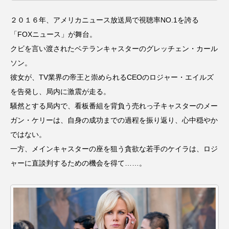
ROKKO森の音ミュージアム
Rooting Aroma
２０１６年、アメリカニュース放送局で視聴率NO.1を誇る
SAKDAC HARMO
「FOXニュース」が舞台。
クビを言い渡されたベテランキャスターのグレッチェン・カール
SANDA ORGANIC VILLAGE MEETINGのつながるラジオ
ソン。
彼女が、TV業界の帝王と崇められるCEOのロジャー・エイルズ
SDGs・タイプスマート農業推進プロジェクト関西学院
AgriNOVA
を告発し、局内に激震が走る。
騒然とする局内で、看板番組を背負う売れっ子キャスターのメー
SIKIガーデン Autumn Season
ガン・ケリーは、自身の成功までの過程を振り返り、心中穏やか
ではない。
Singing with a smile
snowwhite
一方、メインキャスターの座を狙う貪欲な若手のケイラは、ロジ
SPOTTED PRODUCTIONS/TWIN
ャーに直談判するための機会を得て……。
SUNSUNキッズ
The Room Next Door
This is SUEKI
We Live In Time
WICKED