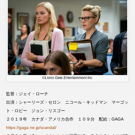
こうべさんだ伝統文化体験フェスタ
こうべさんだ伝統文化体験フェスタ2026
こうべさんだ能・狂言・講談子ども教室
こぐまのいばしょ
こだわり城紀行
こども学芸員とつくる『夏のこども美術館』
©Lions Gate Entertainment Inc.
こばえちゃ東北
こーろ・るみえーる
監督：ジェイ・ローチ
さっちゃん社協だより
すずかけ台
出演：シャーリーズ・セロン ニコール・キッドマン マーゴッ
すずかけ台小学校
すずきまみ
ト・ロビー ジョン・リスゴー
２０１９年 カナダ・アメリカ合作 １０９分 配給：GAGA
そんなにみないでくださいな
ちめいど
https://gaga.ne.jp/scandal/