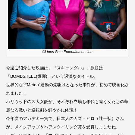
名
ス リバーサイド4部作を特集し
意識しています 三田グリーン
ました！
ットの山本さん
2024.03.07
2026.07.14
TAG LIST
©Lions Gate Entertainment Inc.
10周年記念
12月号
今週ご紹介した映画は、『スキャンダル』、原題は
1975年のケルン・コンサート
1学期
1年生
「BOMBSHELL(爆弾)」という過激なタイトル。
2024年度
2025年
2025年度
2026
世界的な“#Metoo”運動の先駆けとなった事件が、初めて映画化さ
れました！
2026年
2026年度
20周年
2学期
ハリウッドの３大女優が、それぞれ立場も年代も違う女たちの華
麗なる戦いと逆転劇を鮮やかに体現！
3年生
4年生
6年生
6月号
77
今年度のアカデミー賞で、日本人のカズ・ヒロ（辻一弘）さん
が、メイクアップ＆ヘアスタイリング賞を受賞しましたね。
7月
accototo
BAD GENIUS
BL出版