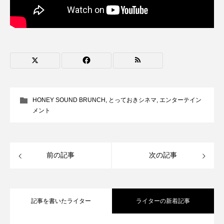
ままとこひろば
みなとっちラジオ！
みるくっくキッズクラブ逆瀬川
みるくっ子通信
みるくのえほん
みるく・ひまわり園
もたいまさこ
もっと知りたい認知症のこと
HONEY SOUND BRUNCH
,
とっておきシネマ
,
エンターテイン
メント
もんがきとしこの知りたい、聞きたい、伝えたい
やよい幼稚園
ゆたかな第三の人生のススメ
前の記事
次の記事
ゆりのき台中学校
ゆりのき台小学校
わたしらしく心豊かに過ごすためのふくし情報！
記事を書いたライター
ライターの新着記事
わたなべあや
わらべうたベビーマッサージ