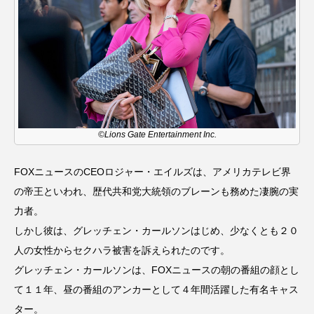
youtube
Yukoの子連れハワイ旅珍道中
⻑尾謙杜
「THE オリバーな犬、（Gosh!!）このヤロウMOVIE」
『今日の空が一番好き、とまだ言えない僕は』
©Lions Gate Entertainment Inc.
あいはらひろゆき
FOXニュースのCEOロジャー・エイルズは、アメリカテレビ界
あかしあジュニア合唱団「さくらんぼ」
の帝王といわれ、歴代共和党大統領のブレーンも務めた凄腕の実
あかしあ台小学校
あじさいコンサート
力者。
しかし彼は、グレッチェン・カールソンはじめ、少なくとも２０
あっぷっぷのぷ～
あなたが眠る間
人の女性からセクハラ被害を訴えられたのです。
グレッチェン・カールソンは、FOXニュースの朝の番組の顔とし
あの歌を憶えている
あめぽったん
て１１年、昼の番組のアンカーとして４年間活躍した有名キャス
ター。
いばら姫
おいしいおのまとぺ