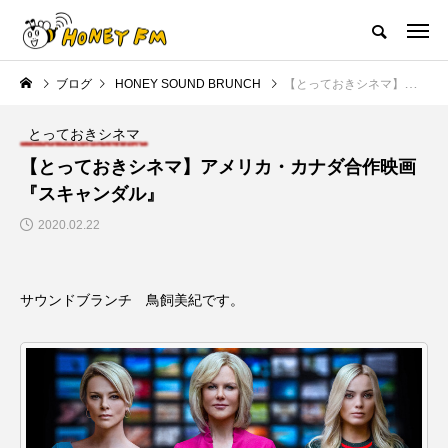
ハニーエフエム｜地域・人にフォーカスし発信するウェブラジオ局
ブログ
HONEY SOUND BRUNCH
【とっておきシネマ】アメリカ・カナダ合作映画『スキャンダル』
HOME
ハニーFMの紹介
後援申請
フリーペーパー
プレイ
とっておきシネマ
NEW POST
【とっておきシネマ】アメリカ・カナダ合作映画
『スキャンダル』
JAZZ BAR COZY
MY SWEET GARDEN
2020.02.22
サウンドブランチ 鳥飼美紀です。
美
最終回【JAZZ Bar cozy】3月7
【マイスイートガーデン】7月1
日（木）今回はビル・エヴァン
日（火）配信 庭づくりは曲線