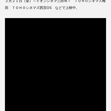
２月２１日（金）～イオンシネマ三田ＷＴ ＴＯＨＯシネマズ梅
ちめいど雄介のお砂糖ミルクはどうされますか
田 ＴＯＨＯシネマズ西宮OS などで上映中。
つつじが丘小学校
つながりCafe‐Nanana no Moe
つなごーごー
てっぺんの向こうにあなたがいる
とくとくトーク
とっておきシネマ
なきごえバス
にげてさがして
はたらくおやさい バナナもいるよ！
ばらぐみ
ぱかっ
ひとつの机、ふたつの制服
ひろかわさえこ
ぴぽん
ふくし情報
ふじ幼稚園
ふたりの魔女
ふつうの子ども
ぶらりまち歩き
まこみちの爆笑肉トーク！