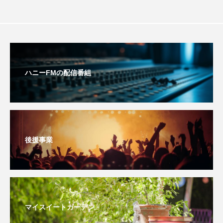
イエス・キリスト
イギリス
イギリス映画
イギリス製作
イタリア
イタリア映画
イベント
イラク
インタビュー
ハニーFMの配信番組
インド映画
イ・レ
ウィキッド
ウィキッド 永遠の約束
ウィリアム・シェイクスピア
後援事業
ウインド・アンサンブル・コスモス
ウインド･アンサンブル･コスモス
エディントンへようこそ
エミリア・ペレス
マイスイートガーデン
エミリー・ワトソン
エリーザ・シュロット