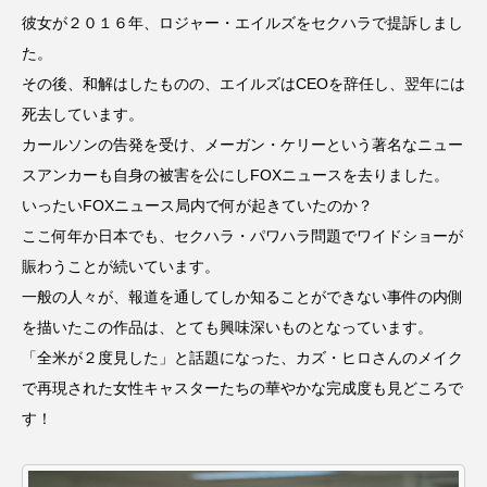
彼女が２０１６年、ロジャー・エイルズをセクハラで提訴しまし
おいしいぱんぱんでんしゃ
おいしい絵本
た。
その後、和解はしたものの、エイルズはCEOを辞任し、翌年には
おしえて絵本
おでかけ情報
死去しています。
カールソンの告発を受け、メーガン・ケリーという著名なニュー
おばあちゃんと僕の約束
おもいおいも
スアンカーも自身の被害を公にしFOXニュースを去りました。
おーい、応為
お知らせ
かしこいエルゼ
いったいFOXニュース局内で何が起きていたのか？
ここ何年か日本でも、セクハラ・パワハラ問題でワイドショーが
かしこいグレーテル
かもめ食堂
賑わうことが続いています。
一般の人々が、報道を通してしか知ることができない事件の内側
がんを知り、がんを考える
きてみで東北
を描いたこの作品は、とても興味深いものとなっています。
「全米が２度見した」と話題になった、カズ・ヒロさんのメイク
きもちはなにいろ？
くまぐみ
で再現された女性キャスターたちの華やかな完成度も見どころで
くるまのなかには？
けやき台中学校
す！
けやき台小学校