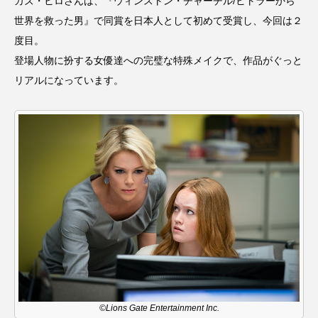
カズ・ヒロさんは、『ウィンストン・チャーチル/ヒトラーから
CONCLAVE
CROSSING 心の交差点
世界を救った男』で同賞を日本人として初めて受賞し、今回は２
度目。
DEPARTURES
FACES PLACES
globe
登場人物に扮する女優達への完璧な特殊メイクで、作品がぐっと
リアルになっています。
HAMNET
HERE 時を越えて
HONEY
HONEY FM
IT’S OKAY！
J-POP
JAZZ
KADOKAWA
KDDI
LATE SHIFT
Let's 追求 The 牛肉
lets追求the牛肉
LOST LAND
MOCOコレクション オムニバス
Playground/校庭
ROKKO 森の音ミュージアム
©Lions Gate Entertainment Inc.