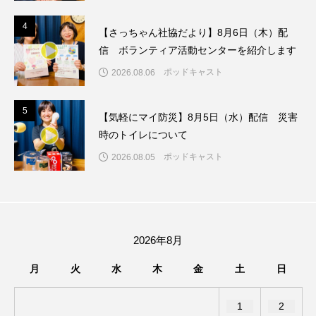
ジャネル・ツァイ
ジューン・スキップ
4
4
【さっちゃん社協だより】8月6日（木）配
ジョディ・フォスター
ジョージア
スイス
信 ボランティア活動センターを紹介します
ポッドキャスト
2026.08.06
スイス映画
スウェーデン
スカーレット・ヨハンソン
5
5
【気軽にマイ防災】8月5日（水）配信 災害
時のトイレについて
スケルトン！のりもの編
ポッドキャスト
2026.08.05
スターキャットアルバトロス・フィルム
スティーブン・キング
スペイン映画
2026年8月
スペシャルナビゲーター
セイハ英語学院
月
火
水
木
金
土
日
センチメンタル・バリュー
1
2
ソミーラ・リア・フッディン
タイ映画