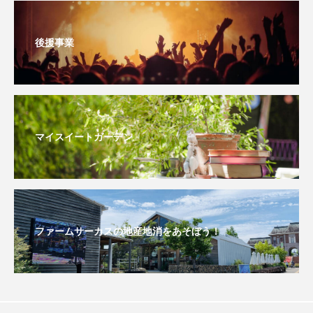
ままとこひろば
みなとっちラジオ！
後援事業
みるくっくキッズクラブ逆瀬川
みるくっ子通信
みるくのえほん
みるく・ひまわり園
もたいまさこ
もっと知りたい認知症のこと
マイスイートガーデン
もんがきとしこの知りたい、聞きたい、伝えたい
やよい幼稚園
ゆたかな第三の人生のススメ
ファームサーカスの地産地消をあそぼう！
ゆりのき台中学校
ゆりのき台小学校
わたしらしく心豊かに過ごすためのふくし情報！
わたなべあや
わらべうたベビーマッサージ