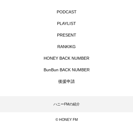
PODCAST
ダイヤモンド 私たちの衣装工房
PLAYLIST
ダニエル・オートゥイユ
PRESENT
ダミアーノ・ミキエレット
チャイルド・フィルム
RANKIKG
チャップリン
チャールズ・ディケンズ
HONEY BACK NUMBER
BunBun BACK NUMBER
チン・ソヨン
ツォウ・シーチン
後援申請
ツーリストファミリー
デュオ 1/2のピアニスト
デンマーク
トム・ヒドルストン
ハニーFMの紹介
トリデミー賞
トルコ
ドイツ
© HONEY FM
ドキュメンタリー
ドナルド・トランプ