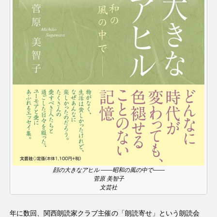
CONCLAVE
CROSSING 心の交差点
DEPARTURES
FACES PLACES
globe
HAMNET
HERE 時を越えて
HONEY
HONEY FM
IT’S OKAY！
J-POP
JAZZ
KADOKAWA
KDDI
LATE SHIFT
Let's 追求 The 牛肉
lets追求the牛肉
LOST LAND
顔の大きなアヒル ――昭和の風の中で――
MOCOコレクション オムニバス
菅原 美智子
文芸社
Playground/校庭
ROKKO 森の音ミュージアム
年に数回、関西朗読家クラブ主催の「朗読寄せ」という朗読会