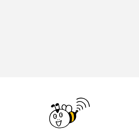
ジャネル・ツァイ
ジューン・スキップ
ジョディ・フォスター
ジョージア
スイス
スイス映画
スウェーデン
スカーレット・ヨハンソン
スケルトン！のりもの編
スターキャットアルバトロス・フィルム
スティーブン・キング
スペイン映画
スペシャルナビゲーター
セイハ英語学院
センチメンタル・バリュー
ソミーラ・リア・フッディン
タイ映画