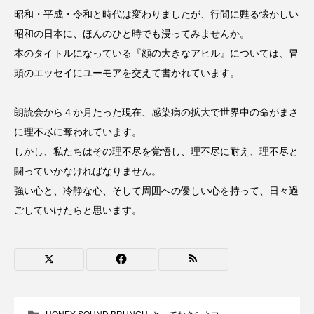
昭和・平成・令和と時代は変わりましたが、行間に甦る懐かしい
おいしいぱんぱんでんしゃ
おいしい絵本
昭和の日本に、ほんのひと時でも浸ってみませんか。
本のタイトルになっている『顔の大きなアヒル』については、冒
おしえて絵本
おでかけ情報
頭のエッセイにユーモアを交えて書かれています。
おばあちゃんと僕の約束
おもいおいも
朗読会から４か月たった現在、感染病の拡大で世界中の命がまさ
おーい、応為
お知らせ
かしこいエルゼ
に理不尽に奪われています。
しかし、私たちはその理不尽を覚悟し、理不尽に耐え、理不尽と
かしこいグレーテル
かもめ食堂
闘っていかなければなりません。
強い心と、冷静な心、そして周囲への優しい心を持って、日々過
がんを知り、がんを考える
きてみで東北
ごしていけたらと思います。
きもちはなにいろ？
くまぐみ
くるまのなかには？
けやき台中学校
けやき台小学校