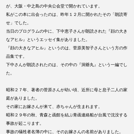
ROKKO森の音ミュージアム
Rooting Aroma
が、大阪・中之島の中央公会堂で開かれています。
私がこの本に出会ったのは、昨年１２月に開かれたその「朗読寄
SAKDAC HARMO
せ」でした。
SANDA ORGANIC VILLAGE MEETINGのつながるラジオ
当日のプログラムの中に、下中恵子さんが朗読された『顔の大き
なアヒル』というエッセイ集がありました。
SDGs・タイプスマート農業推進プロジェクト関西学院
『顔の大きなアヒル』というのは、菅原美智子さんという方の作
AgriNOVA
品集です。
下中さんが朗読されたのは、その中の『洞爺丸』という一編でし
SIKIガーデン Autumn Season
た。
Singing with a smile
snowwhite
昭和２７年、著者の菅原さんが幼い頃、近所に母と息子二人の家
SPOTTED PRODUCTIONS/TWIN
庭がありました。
その家にお嫁さんが来て、赤ちゃんが生まれます。
SUNSUNキッズ
The Room Next Door
昭和２９年の秋、青森と函館を結ぶ青函連絡船が台風で沈没する
This is SUEKI
We Live In Time
WICKED
事故が起こります。
事故の犠牲者名簿の中に、そのお嫁さんの名前がありました。