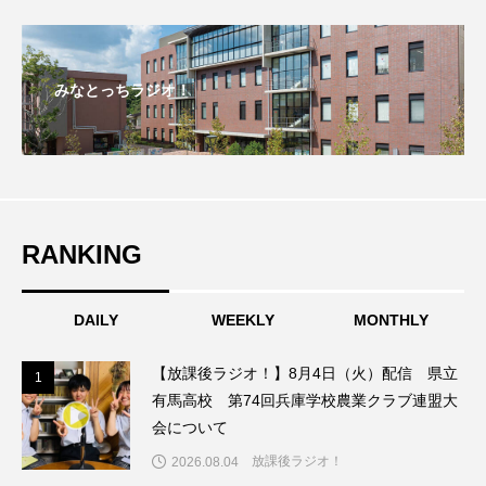
アカデミックコモンズ
アクトスクエア
アナ・レナス
みなとっちラジオ！
アニバーサリースクラップブッキング
アニメーション映画
アプレンティス
アメリカ
アメリカ・イギリス製作
RANKING
アメリカ映画
アメリカ製作
DAILY
WEEKLY
MONTHLY
アリのおでかけ
アリアナ・グランデ
【放課後ラジオ！】8月4日（火）配信 県立
1
1
アリス館
アル・パチーノ
アンプラグド
有馬高校 第74回兵庫学校農業クラブ連盟大
会について
アン・ハサウェイ
アーカイブ
アート
放課後ラジオ！
2026.08.04