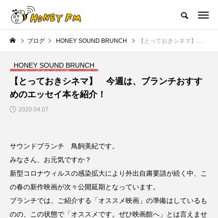
ハニーエフエム｜地域・人にフォーカスし発信するウェブラジオ局
ブログ
HONEY SOUND BRUNCH
【とっておきシネマ】 今週は、ブランチおすすめのエッセイ本を紹介！
HOME
ハニーFMの紹介
後援申請
フリーペーパー
プレイ
HONEY SOUND BRUNCH
NEW POST
【とっておきシネマ】 今週は、ブランチおすす
めのエッセイ本を紹介！
JAZZ BAR COZY
MY SWEET GARDEN
2020.04.07
サウンドブランチ 鳥飼美紀です。
みなさん、お元気ですか？
新型コロナウィルスの感染拡大により外出自粛要請が続く中、こ
の春の新作映画が次々公開延期となっています。
ブランチでは、ご紹介する「オススメ映画」の準備はしているも
美
最終回【JAZZ Bar cozy】3月7
【マイスイートガーデン】7月1
日（木）今回はビル・エヴァン
日（火）配信 庭づくりは曲線
のの、この状態で「オススメです。ぜひ映画館へ」とは言えませ