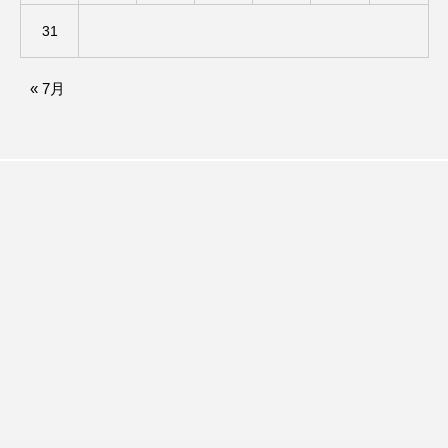
グリム童話
グリム童話の部屋
31
ケネス・ブラナー
ゲスト
コクヨ
« 7月
コルベスどの
コンサート
コーラス
サニーサイドブックス
サリー
サンキュー、チャック
ザジフィルムズ
シネマエッセイ
シム・ウンギョン
シム・ヒョンソ
シルヴィオ・ソルディーニ
シンシア・エリヴォ
ジェシカ・チャステイン
ジェシー・バックリー
ジオジオのかんむり