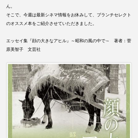
名
ス リバーサイド4部作を特集し
意識しています 三田グリーン
ん。
ました！
ットの山本さん
2024.03.07
2026.07.14
そこで、今週は最新シネマ情報をお休みして、ブランチセレクト
のオススメ本をご紹介させていただきました。
TAG LIST
エッセイ集『顔の大きなアヒル』～昭和の風の中で～ 著者：菅
原美智子 文芸社
10周年記念
12月号
1975年のケルン・コンサート
1学期
1年生
2024年度
2025年
2025年度
2026
2026年
2026年度
20周年
2学期
3年生
4年生
6年生
6月号
77
7月
accototo
BAD GENIUS
BL出版