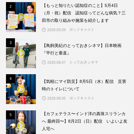
イエス・キリスト
イギリス
イギリス映画
【もっと知りたい認知症のこと】5月4日
2
2
（月・祝）配信 認知症ってどんな病気？三
イギリス製作
イタリア
イタリア映画
田市の取り組みや施策を紹介します
ポッドキャスト
2026.05.04
イベント
イラク
インタビュー
3
3
【鳥飼美紀のとっておきシネマ】日本映画
インド映画
イ・レ
ウィキッド
『平行と垂直』
ウィキッド 永遠の約束
とっておきシネマ
2026.08.07
ウィリアム・シェイクスピア
4
4
【気軽にマイ防災】8月5日（水）配信 災害
時のトイレについて
ウインド・アンサンブル・コスモス
ポッドキャスト
2026.08.05
ウインド･アンサンブル･コスモス
【カフェテラス〜インド洋の真珠スリランカ
5
5
エディントンへようこそ
エミリア・ペレス
へ 最終回〜】8月2日（日）配信 いよいよ友
人宅へ
エミリー・ワトソン
エリーザ・シュロット