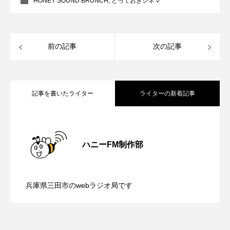
HONEY SOUND BRUNCH
,
とっておきシネマ
こうべさんだ伝統文化体験フェスタ
こうべさんだ伝統文化体験フェスタ2026
前の記事
次の記事
こうべさんだ能・狂言・講談子ども教室
こぐまのいばしょ
こだわり城紀行
記事を書いたライター
ライターの新着記事
こども学芸員とつくる『夏のこども美術館』
【内藤美保のこばえちゃ東北】8月8日
2026.08.08
こばえちゃ東北
こーろ・るみえーる
ハニーFM制作部
さっちゃん社協だより
すずかけ台
【鳥飼美紀のとっておきシネマ】日本映
2026.08.07
（土）配信 宮城県松島町「松島」
兵庫県三田市のwebラジオ局です
すずかけ台小学校
すずきまみ
【ミラクルウィッシュの夢を形にミラク
2026.08.07
画『平行と垂直』
そんなにみないでくださいな
ちめいど