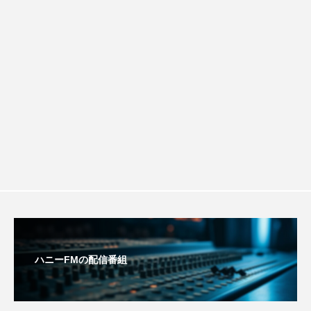
ルタイムズ】8月7日（金）配信 麹ラン
ちめいど雄介のお砂糖ミルクはどうされますか
つつじが丘小学校
つながりCafe‐Nanana no Moe
チを楽しみながら学ぶ親子コミュニケー
つなごーごー
てっぺんの向こうにあなたがいる
ション講座開催！
とくとくトーク
とっておきシネマ
なきごえバス
にげてさがして
のん
はたらくおやさい バナナもいるよ！
ばらぐみ
ぱかっ
ひとつの机、ふたつの制服
ひろかわさえこ
ぴぽん
ふくし情報
ハニーFMの配信番組
ふじ幼稚園
ふたりの魔女
ふつうの子ども
ぶらりまち歩き
まこみちの爆笑肉トーク！