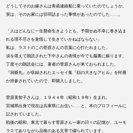
youtube
Yukoの子連れハワイ旅珍道中
どうしてそのお嫁さんは青函連絡船に乗っていたのでしょうか。
実は、そのお家には切羽詰まった事情があったのでした……。
⻑尾謙杜
「人はどんなに一生懸命生きようとも、予期せぬ不幸に巻き込ま
「THE オリバーな犬、（Gosh!!）このヤロウMOVIE」
れる理不尽さを覚悟して生きていかねばならない」
『今日の空が一番好き、とまだ言えない僕は』
私は、ラストのこの菅原さんの言葉に心打たれました。
涙を堪えて朗読された下中さんの表情が今でも脳裏に蘇ります。
あいはらひろゆき
丁度その朗読会には、著者の菅原さんが来ておられました。
『洞爺丸』が収録されたエッセイ集『顔の大きなアヒル』を何冊
あかしあジュニア合唱団「さくらんぼ」
か持参されていたので、即購入しました。
あかしあ台小学校
あじさいコンサート
菅原美智子さんは、１９４４年（昭和１９年）生まれ。
あっぷっぷのぷ～
あなたが眠る間
宮城県出身で現在は兵庫県にお住い……と、本のプロフィールに
記されていました。
あの歌を憶えている
あめぽったん
戦後の昭和、東北で暮らす菅原さん一家の日々の記憶が、ユーモ
ラスでありながら品格のある文章で綴られています。
いばら姫
おいしいおのまとぺ