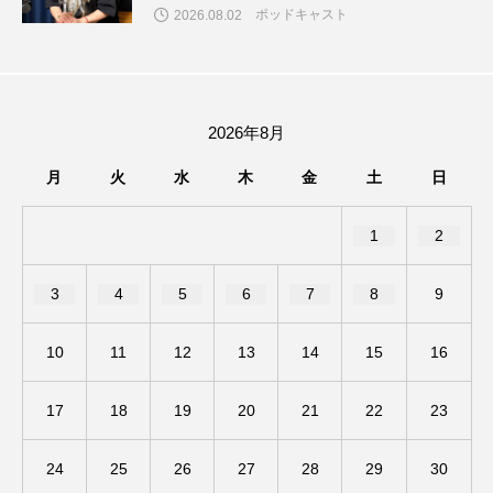
ポッドキャスト
2026.08.02
エル・ファニング
エレノアってグレイト。
エンターテインメント
オダギリジョー
2026年8月
オダギリ・ジョー
オム・ハヌル
月
火
水
木
金
土
日
オーケストラ
カタール
カナダ映画
1
2
カフェテラス
カラーモンスター
3
4
5
6
7
8
9
カンヌ国際映画祭
カーテンコールの灯
10
11
12
13
14
15
16
ガーデニングラジオ
キム・へヨン
17
18
19
20
21
22
23
キング・オブ・キングス
クラファン
24
25
26
27
28
29
30
クリスマス
クロエ・ジャオ
グリム兄弟