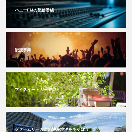
ハニーFMの配信番組
おいしいぱんぱんでんしゃ
おいしい絵本
おしえて絵本
おでかけ情報
おばあちゃんと僕の約束
おもいおいも
後援事業
おーい、応為
お知らせ
かしこいエルゼ
かしこいグレーテル
かもめ食堂
がんを知り、がんを考える
きてみで東北
マイスイートガーデン
きもちはなにいろ？
くまぐみ
くるまのなかには？
けやき台中学校
けやき台小学校
ファームサーカスの地産地消をあそぼう！