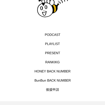
エル・ファニング
エレノアってグレイト。
エンターテインメント
オダギリジョー
オダギリ・ジョー
オム・ハヌル
PODCAST
PLAYLIST
オーケストラ
カタール
カナダ映画
PRESENT
カフェテラス
カラーモンスター
RANKIKG
カンヌ国際映画祭
カーテンコールの灯
HONEY BACK NUMBER
ガーデニングラジオ
キム・へヨン
BunBun BACK NUMBER
キング・オブ・キングス
クラファン
後援申請
クリスマス
クロエ・ジャオ
グリム兄弟