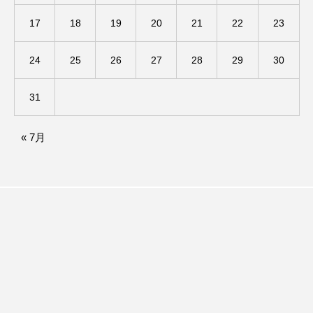
アカデミックコモンズ
アクトスクエア
17
18
19
20
21
22
23
アナ・レナス
24
25
26
27
28
29
30
アニバーサリースクラップブッキング
31
アニメーション映画
アプレンティス
« 7月
アメリカ
アメリカ・イギリス製作
アメリカ映画
アメリカ製作
アリのおでかけ
アリアナ・グランデ
アリス館
アル・パチーノ
アンプラグド
アン・ハサウェイ
アーカイブ
アート