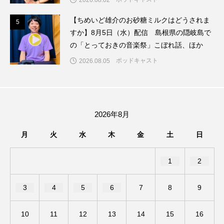
2026.08.02
【ちめいど雄介のお砂糖ミルクはどうされま
ままとこひろば
みなとっちラジオ！
5
5
すか】8月5日（水）配信 島根県の隠岐島で
の「とっておきの音楽祭」こぼれ話、ほか
みるくっくキッズクラブ逆瀬川
みるくっ子通信
ポッドキャスト
2026.08.05
みるくのえほん
みるく・ひまわり園
もたいまさこ
もっと知りたい認知症のこと
2026年8月
もんがきとしこの知りたい、聞きたい、伝えたい
月
火
水
木
金
土
日
やよい幼稚園
ゆたかな第三の人生のススメ
1
2
ゆりのき台中学校
ゆりのき台小学校
3
4
5
6
7
8
9
わたしらしく心豊かに過ごすためのふくし情報！
わたなべあや
わらべうたベビーマッサージ
10
11
12
13
14
15
16