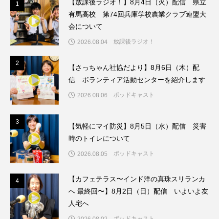
【放課後ラジオ！】8月4日（火）配信 県立
1
1
ちめいど雄介のお砂糖ミルクはどうされますか
有馬高校 第74回兵庫学校農業クラブ連盟大
会について
つつじが丘小学校
つながりCafe‐Nanana no Moe
放課後ラジオ！
2026.08.04
つなごーごー
てっぺんの向こうにあなたがいる
2
2
【さっちゃん社協だより】8月6日（木）配
とくとくトーク
とっておきシネマ
信 ボランティア活動センターを紹介します
ポッドキャスト
2026.08.06
なきごえバス
にげてさがして
3
はたらくおやさい バナナもいるよ！
ばらぐみ
3
【気軽にマイ防災】8月5日（水）配信 災害
時のトイレについて
ぱかっ
ひとつの机、ふたつの制服
ポッドキャスト
2026.08.05
ひろかわさえこ
ぴぽん
ふくし情報
【カフェテラス〜インド洋の真珠スリランカ
4
4
へ 最終回〜】8月2日（日）配信 いよいよ友
ふじ幼稚園
ふたりの魔女
ふつうの子ども
人宅へ
ぶらりまち歩き
まこみちの爆笑肉トーク！
ポッドキャスト