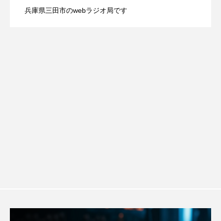
youtube
Yukoの子連れハワイ旅珍道中
兵庫県三田市のwebラジオ局です
【幼稚園だより】8月5日（水）やよい幼
2026.08.05
信 一週間の事件事故と防犯ポイント、
します
⻑尾謙杜
「THE オリバーな犬、（Gosh!!）このヤロウMOVIE」
稚園：先生に1学期や夏の過ごし方をお聞
防災に関する基礎知識について
『今日の空が一番好き、とまだ言えない僕は』
きしました♪
あいはらひろゆき
あかしあジュニア合唱団「さくらんぼ」
あかしあ台小学校
あじさいコンサート
あっぷっぷのぷ～
あなたが眠る間
あの歌を憶えている
あめぽったん
いばら姫
おいしいおのまとぺ