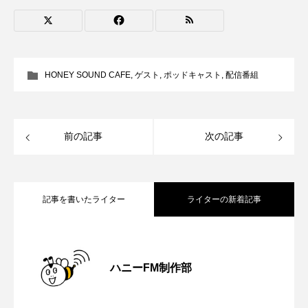
ROKKO森の音ミュージアム
Rooting Aroma
SAKDAC HARMO
SANDA ORGANIC VILLAGE MEETINGのつながるラジオ
HONEY SOUND CAFE
,
ゲスト
,
ポッドキャスト
,
配信番組
SDGs・タイプスマート農業推進プロジェクト関西学院
AgriNOVA
前の記事
次の記事
SIKIガーデン Autumn Season
Singing with a smile
snowwhite
記事を書いたライター
ライターの新着記事
SPOTTED PRODUCTIONS/TWIN
【さっちゃん社協だより】8月6日（木）
2026.08.06
SUNSUNキッズ
The Room Next Door
ハニーFM制作部
This is SUEKI
We Live In Time
WICKED
【三田警察オンライン】8月5日（水）配
2026.08.05
配信 ボランティア活動センターを紹介