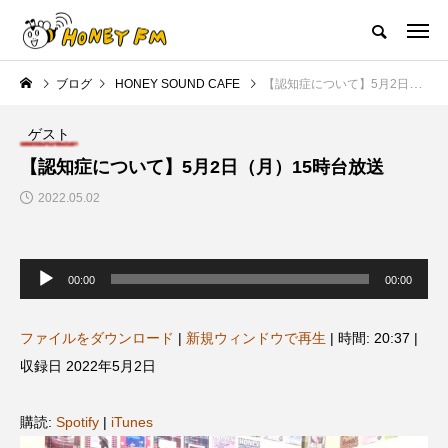
ハニーエフエム｜地域・人にフォーカスし発信するウェブラジオ局
ブログ
HONEY SOUND CAFE
【認知症について】5月2日（月）15時台放送
HOME
ハニーFMの紹介
後援申請
フリーペーパー
プレイ
ゲスト
NEW POST
【認知症について】5月2日（月）15時台放送
2022.05.02
JAZZ BAR COZY
MY SWEET GARDEN
音
声
00:00
00:00
プ
レ
ー
ヤ
ファイルをダウンロード
|
新規ウィンドウで再生
|
時間: 20:37
|
ー
収録日 2022年5月2日
美
最終回【JAZZ Bar cozy】3月7
【マイスイートガーデン】7月1
購読:
Spotify
|
iTunes
日（木）今回はビル・エヴァン
日（火）配信 庭づくりは曲線