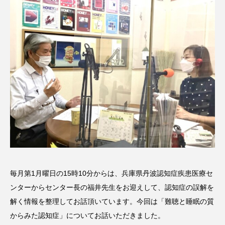
名
ス リバーサイド4部作を特集し
意識しています 三田グリーン
ました！
ットの山本さん
2024.03.07
2026.07.14
TAG LIST
10周年記念
12月号
1975年のケルン・コンサート
1学期
1年生
2024年度
2025年
2025年度
2026
2026年
2026年度
20周年
2学期
毎月第1月曜日の15時10分からは、兵庫県丹波認知症疾患医療セ
ンターからセンター長の福井先生をお迎えして、認知症の誤解を
3年生
4年生
6年生
6月号
77
解く情報を整理してお話頂いています。今回は「難聴と睡眠の質
7月
accototo
BAD GENIUS
BL出版
からみた認知症」についてお話いただきました。