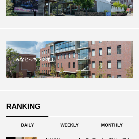
こうべさんだ伝統文化体験フェスタ
こうべさんだ伝統文化体験フェスタ2026
こうべさんだ能・狂言・講談子ども教室
こぐまのいばしょ
こだわり城紀行
みなとっちラジオ！
こども学芸員とつくる『夏のこども美術館』
こばえちゃ東北
こーろ・るみえーる
さっちゃん社協だより
すずかけ台
RANKING
すずかけ台小学校
すずきまみ
DAILY
WEEKLY
MONTHLY
そんなにみないでくださいな
ちめいど