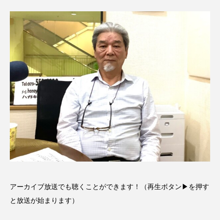
CONCLAVE
CROSSING 心の交差点
DEPARTURES
FACES PLACES
globe
HAMNET
HERE 時を越えて
HONEY
HONEY FM
IT’S OKAY！
J-POP
JAZZ
KADOKAWA
KDDI
LATE SHIFT
Let's 追求 The 牛肉
lets追求the牛肉
LOST LAND
MOCOコレクション オムニバス
アーカイブ放送でも聴くことができます！（再生ボタン▶を押す
Playground/校庭
ROKKO 森の音ミュージアム
と放送が始まります）