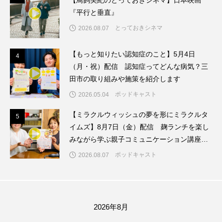
【鳥飼美紀のとっておきシネマ】日本映画
ちめいど雄介のお砂糖ミルクはどうされますか
『平行と垂直』
とっておきシネマ
2026.08.07
つつじが丘小学校
つながりCafe‐Nanana no Moe
つなごーごー
てっぺんの向こうにあなたがいる
【もっと知りたい認知症のこと】5月4日
4
4
（月・祝）配信 認知症ってどんな病気？三
とくとくトーク
とっておきシネマ
田市の取り組みや施策を紹介します
ポッドキャスト
2026.05.04
なきごえバス
にげてさがして
のん
【ミラクルウィッシュの夢を形にミラクルタ
5
5
はたらくおやさい バナナもいるよ！
ばらぐみ
イムズ】8月7日（金）配信 麹ランチを楽し
みながら学ぶ親子コミュニケーション講座開
ぱかっ
ひとつの机、ふたつの制服
催！
ポッドキャスト
2026.08.07
ひろかわさえこ
ぴぽん
ふくし情報
ふじ幼稚園
ふたりの魔女
ふつうの子ども
2026年8月
ぶらりまち歩き
まこみちの爆笑肉トーク！