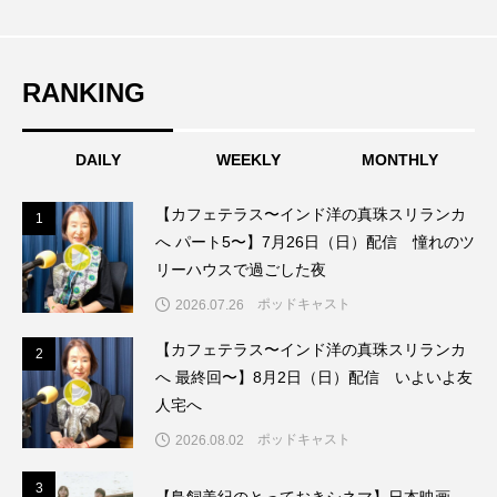
こうべさんだ伝統文化体験フェスタ
こうべさんだ伝統文化体験フェスタ2026
RANKING
こうべさんだ能・狂言・講談子ども教室
DAILY
WEEKLY
MONTHLY
こぐまのいばしょ
こだわり城紀行
【カフェテラス〜インド洋の真珠スリランカ
1
1
へ パート5〜】7月26日（日）配信 憧れのツ
こども学芸員とつくる『夏のこども美術館』
リーハウスで過ごした夜
こばえちゃ東北
こーろ・るみえーる
ポッドキャスト
2026.07.26
【カフェテラス〜インド洋の真珠スリランカ
さっちゃん社協だより
すずかけ台
2
2
へ 最終回〜】8月2日（日）配信 いよいよ友
すずかけ台小学校
すずきまみ
人宅へ
ポッドキャスト
2026.08.02
そんなにみないでくださいな
ちめいど
3
3