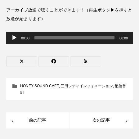
CONCLAVE
CROSSING 心の交差点
アーカイブ放送で聴くことができます！（再生ボタン▶を押すと
放送が始まります）
DEPARTURES
FACES PLACES
globe
音
HAMNET
HERE 時を越えて
HONEY
声
00:00
00:00
プ
レ
ー
HONEY FM
IT’S OKAY！
J-POP
ヤ
ー
JAZZ
KADOKAWA
KDDI
LATE SHIFT
Let's 追求 The 牛肉
HONEY SOUND CAFE
,
三田シティインフォメーション
,
配信番
組
lets追求the牛肉
LOST LAND
MOCOコレクション オムニバス
前の記事
次の記事
Playground/校庭
ROKKO 森の音ミュージアム