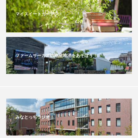
おいしいぱんぱんでんしゃ
おいしい絵本
マイスイートガーデン
おしえて絵本
おでかけ情報
おばあちゃんと僕の約束
おもいおいも
ファームサーカスの地産地消をあそぼう！
おーい、応為
お知らせ
かしこいエルゼ
かしこいグレーテル
かもめ食堂
がんを知り、がんを考える
きてみで東北
きもちはなにいろ？
くまぐみ
くるまのなかには？
けやき台中学校
みなとっちラジオ！
けやき台小学校