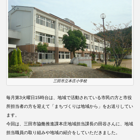
名
ス リバーサイド4部作を特集し
意識しています 三田グリーン
ました！
ットの山本さん
2024.03.07
2026.07.14
TAG LIST
10周年記念
12月号
1975年のケルン・コンサート
1学期
1年生
三田市立本庄小学校
2024年度
2025年
2025年度
2026
毎月第3火曜日15時台は、地域で活動されている市民の方と市役
2026年
2026年度
20周年
2学期
所担当者の方を迎えて「まちづくりは地域から」をお送りしてい
ます。
3年生
4年生
6年生
6月号
77
今回は、三田市協働推進課本庄地域担当課長の田谷さんに、地域
担当職員の取り組みや地域の紹介をしていただきました。
7月
accototo
BAD GENIUS
BL出版