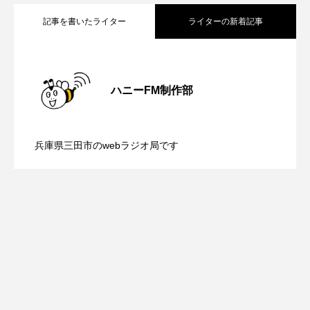
ROKKO森の音ミュージアム
Rooting Aroma
記事を書いたライター
ライターの新着記事
SAKDAC HARMO
【鳥飼美紀のとっておきシネマ】日本映
2026.08.07
SANDA ORGANIC VILLAGE MEETINGのつながるラジオ
ハニーFM制作部
SDGs・タイプスマート農業推進プロジェクト関西学院
【ミラクルウィッシュの夢を形にミラク
2026.08.07
画『平行と垂直』
AgriNOVA
兵庫県三田市のwebラジオ局です
SIKIガーデン Autumn Season
【さっちゃん社協だより】8月6日（木）
2026.08.06
ルタイムズ】8月7日（金）配信 麹ラン
Singing with a smile
snowwhite
配信 ボランティア活動センターを紹介
チを楽しみながら学ぶ親子コミュニケー
SPOTTED PRODUCTIONS/TWIN
SUNSUNキッズ
The Room Next Door
します
ション講座開催！
This is SUEKI
We Live In Time
WICKED