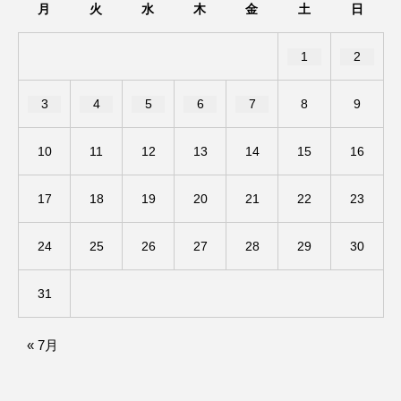
月
火
水
木
金
土
日
ままとこひろば
みなとっちラジオ！
1
2
みるくっくキッズクラブ逆瀬川
みるくっ子通信
3
4
5
6
7
8
9
みるくのえほん
みるく・ひまわり園
10
11
12
13
14
15
16
もたいまさこ
もっと知りたい認知症のこと
17
18
19
20
21
22
23
もんがきとしこの知りたい、聞きたい、伝えたい
24
25
26
27
28
29
30
やよい幼稚園
ゆたかな第三の人生のススメ
31
ゆりのき台中学校
ゆりのき台小学校
わたしらしく心豊かに過ごすためのふくし情報！
« 7月
わたなべあや
わらべうたベビーマッサージ