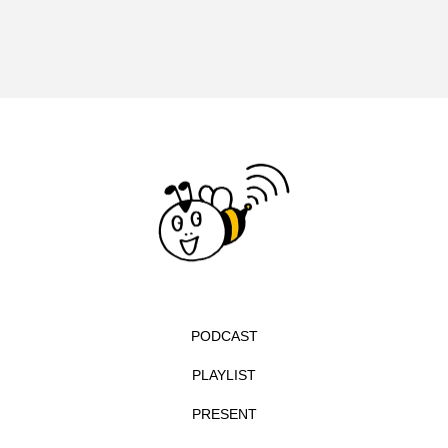
イエス・キリスト
イギリス
イギリス映画
イギリス製作
イタリア
イタリア映画
イベント
イラク
インタビュー
インド映画
イ・レ
ウィキッド
ウィキッド 永遠の約束
ウィリアム・シェイクスピア
ウインド・アンサンブル・コスモス
PODCAST
ウインド･アンサンブル･コスモス
PLAYLIST
エディントンへようこそ
エミリア・ペレス
PRESENT
エミリー・ワトソン
エリーザ・シュロット