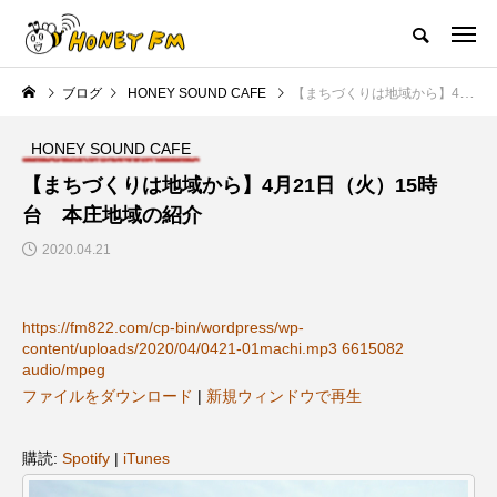
ハニーエフエム｜地域・人にフォーカスし発信するウェブラジオ局
ブログ
HONEY SOUND CAFE
【まちづくりは地域から】4月21日（火）15時台 本庄地域の紹介
HOME
ハニーFMの紹介
後援申請
フリーペーパー
プレイ
HONEY SOUND CAFE
NEW POST
【まちづくりは地域から】4月21日（火）15時
台 本庄地域の紹介
JAZZ BAR COZY
MY SWEET GARDEN
2020.04.21
https://fm822.com/cp-bin/wordpress/wp-
content/uploads/2020/04/0421-01machi.mp3 6615082
audio/mpeg
ファイルをダウンロード
|
新規ウィンドウで再生
美
最終回【JAZZ Bar cozy】3月7
【マイスイートガーデン】7月1
購読:
Spotify
|
iTunes
日（木）今回はビル・エヴァン
日（火）配信 庭づくりは曲線