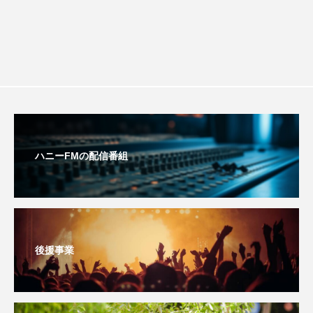
youtube
Yukoの子連れハワイ旅珍道中
⻑尾謙杜
「THE オリバーな犬、（Gosh!!）このヤロウMOVIE」
『今日の空が一番好き、とまだ言えない僕は』
あいはらひろゆき
ハニーFMの配信番組
あかしあジュニア合唱団「さくらんぼ」
あかしあ台小学校
あじさいコンサート
あっぷっぷのぷ～
あなたが眠る間
後援事業
あの歌を憶えている
あめぽったん
いばら姫
おいしいおのまとぺ