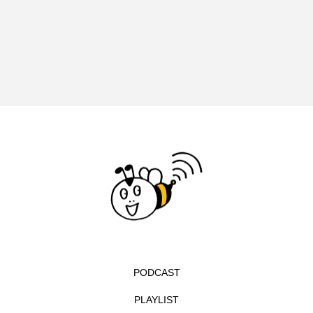
エル・ファニング
エレノアってグレイト。
エンターテインメント
オダギリジョー
オダギリ・ジョー
オム・ハヌル
オーケストラ
カタール
カナダ映画
カフェテラス
カラーモンスター
カンヌ国際映画祭
カーテンコールの灯
ガーデニングラジオ
キム・へヨン
キング・オブ・キングス
クラファン
PODCAST
クリスマス
クロエ・ジャオ
グリム兄弟
PLAYLIST