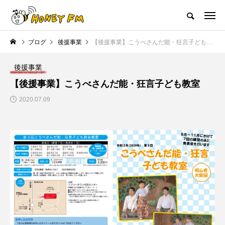
ハニーエフエム｜地域・人にフォーカスし発信するウェブラジオ局
ブログ
後援事業
【後援事業】こうべさんだ能・狂言子ども教室
HOME
ハニーFMの紹介
後援申請
フリーペーパー
プレイ
後援事業
NEW POST
【後援事業】こうべさんだ能・狂言子ども教室
2020.07.09
JAZZ BAR COZY
MY SWEET GARDEN
美
最終回【JAZZ Bar cozy】3月7
【マイスイートガーデン】7月1
日（木）今回はビル・エヴァン
日（火）配信 庭づくりは曲線