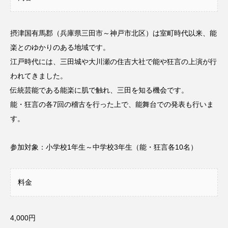
CONCLAVE
CROSSING 心の交差点
摂津国有馬郡（兵庫県三田市～神戸市北区）は室町時代以来、能
DEPARTURES
FACES PLACES
globe
楽とのゆかりのある地域です。
HAMNET
HERE 時を越えて
HONEY
江戸時代には、三田城や大川瀬の住吉大社で能や狂言の上演が行
われてきました。
HONEY FM
IT’S OKAY！
J-POP
伝統芸能である能楽に肌で触れ、三田を知る機会です。
能・狂言の各7回の稽古を行った上で、能舞台での発表も行いま
JAZZ
KADOKAWA
KDDI
す。
LATE SHIFT
Let's 追求 The 牛肉
参加対象：小学校1年生～中学校3年生（能・狂言各10名）
lets追求the牛肉
LOST LAND
料金
MOCOコレクション オムニバス
Playground/校庭
ROKKO 森の音ミュージアム
4,000円