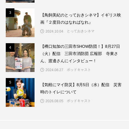
ままとこひろば
みなとっちラジオ！
3
3
【鳥飼美紀のとっておきシネマ】イギリス映
画『２度目のはなればなれ』
みるくっくキッズクラブ逆瀬川
みるくっ子通信
とっておきシネマ
2024.10.04
みるくのえほん
みるく・ひまわり園
【樽口知加の三田市SHOW防団！】8月27日
4
4
（火）配信 三田市消防団 広報部 寺東さ
もたいまさこ
もっと知りたい認知症のこと
ん、渡邊さんにインタビュー！
もんがきとしこの知りたい、聞きたい、伝えたい
ポッドキャスト
2024.08.27
やよい幼稚園
ゆたかな第三の人生のススメ
5
5
【気軽にマイ防災】8月5日（水）配信 災害
時のトイレについて
ゆりのき台中学校
ゆりのき台小学校
ポッドキャスト
2026.08.05
わたしらしく心豊かに過ごすためのふくし情報！
わたなべあや
わらべうたベビーマッサージ