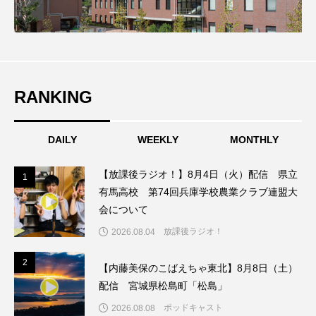
ちめいど雄介のお砂糖ミルクはどうされますか
つつじが丘小学校
つながりCafe‐Nanana no Moe
つなごーごー
てっぺんの向こうにあなたがいる
RANKING
とくとくトーク
とっておきシネマ
DAILY
WEEKLY
MONTHLY
なきごえバス
にげてさがして
のん
【放課後ラジオ！】8月4日（火）配信 県立
はたらくおやさい バナナもいるよ！
ばらぐみ
1
1
有馬高校 第74回兵庫学校農業クラブ連盟大
会について
ぱかっ
ひとつの机、ふたつの制服
放課後ラジオ！
2026.08.04
ひろかわさえこ
ぴぽん
ふくし情報
2
2
【内藤美保のこばえちゃ東北】8月8日（土）
ふじ幼稚園
ふたりの魔女
ふつうの子ども
配信 宮城県松島町「松島」
ポッドキャスト
2026.08.08
ぶらりまち歩き
まこみちの爆笑肉トーク！