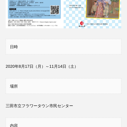
名
ス リバーサイド4部作を特集し
意識しています 三田グリーン
ました！
ットの山本さん
2024.03.07
2026.07.14
TAG LIST
日時
10周年記念
12月号
1975年のケルン・コンサート
1学期
1年生
2020年8月17日（月）～11月14日（土）
2024年度
2025年
2025年度
2026
場所
2026年
2026年度
20周年
2学期
三田市立フラワータウン市民センター
3年生
4年生
6年生
6月号
77
7月
accototo
BAD GENIUS
BL出版
内容