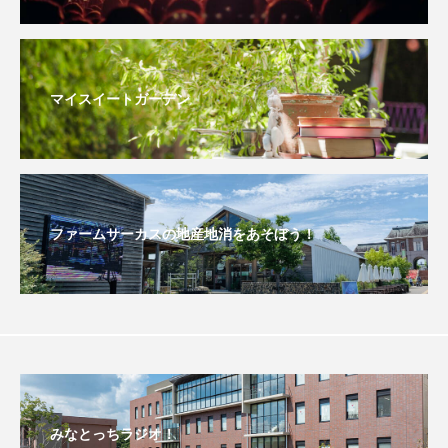
こうべさんだ伝統文化体験フェスタ
こうべさんだ伝統文化体験フェスタ2026
マイスイートガーデン
こうべさんだ能・狂言・講談子ども教室
こぐまのいばしょ
こだわり城紀行
こども学芸員とつくる『夏のこども美術館』
ファームサーカスの地産地消をあそぼう！
こばえちゃ東北
こーろ・るみえーる
さっちゃん社協だより
すずかけ台
すずかけ台小学校
すずきまみ
そんなにみないでくださいな
ちめいど
みなとっちラジオ！