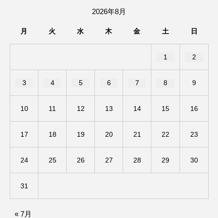
2026年8月
アカデミックコモンズ
アクトスクエア
月
火
水
木
金
土
日
アナ・レナス
1
2
アニバーサリースクラップブッキング
3
4
5
6
7
8
9
アニメーション映画
アプレンティス
アメリカ
アメリカ・イギリス製作
10
11
12
13
14
15
16
アメリカ映画
アメリカ製作
17
18
19
20
21
22
23
アリのおでかけ
アリアナ・グランデ
24
25
26
27
28
29
30
アリス館
アル・パチーノ
アンプラグド
31
アン・ハサウェイ
アーカイブ
アート
« 7月