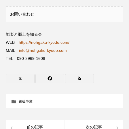
ROKKO森の音ミュージアム
Rooting Aroma
お問い合わせ
SAKDAC HARMO
SANDA ORGANIC VILLAGE MEETINGのつながるラジオ
能楽と郷土を知る会
WEB
https://nohgaku-kyodo.com/
SDGs・タイプスマート農業推進プロジェクト関西学院
AgriNOVA
MAIL
info@nohgaku-kyodo.com
TEL 090-3969-1608
SIKIガーデン Autumn Season
Singing with a smile
snowwhite
SPOTTED PRODUCTIONS/TWIN
後援事業
SUNSUNキッズ
The Room Next Door
This is SUEKI
We Live In Time
WICKED
前の記事
次の記事