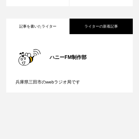
youtube
Yukoの子連れハワイ旅珍道中
⻑尾謙杜
記事を書いたライター
ライターの新着記事
「THE オリバーな犬、（Gosh!!）このヤロウMOVIE」
【内藤美保のこばえちゃ東北】8月8日
2026.08.08
『今日の空が一番好き、とまだ言えない僕は』
ハニーFM制作部
あいはらひろゆき
【鳥飼美紀のとっておきシネマ】日本映
2026.08.07
（土）配信 宮城県松島町「松島」
あかしあジュニア合唱団「さくらんぼ」
兵庫県三田市のwebラジオ局です
【ミラクルウィッシュの夢を形にミラク
2026.08.07
画『平行と垂直』
あかしあ台小学校
あじさいコンサート
あっぷっぷのぷ～
あなたが眠る間
ルタイムズ】8月7日（金）配信 麹ラン
あの歌を憶えている
あめぽったん
チを楽しみながら学ぶ親子コミュニケー
いばら姫
おいしいおのまとぺ