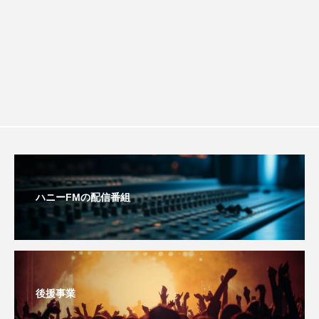
おいしいぱんぱんでんしゃ
おいしい絵本
ション講座開催！
おしえて絵本
おでかけ情報
おばあちゃんと僕の約束
おもいおいも
おーい、応為
お知らせ
かしこいエルゼ
かしこいグレーテル
かもめ食堂
ハニーFMの配信番組
がんを知り、がんを考える
きてみで東北
きもちはなにいろ？
くまぐみ
くるまのなかには？
けやき台中学校
後援事業
けやき台小学校