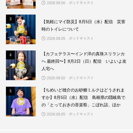
ポッドキャスト
2026.08.06
こうべさんだ伝統文化体験フェスタ
3
3
【気軽にマイ防災】8月5日（水）配信 災害
こうべさんだ伝統文化体験フェスタ2026
時のトイレについて
こうべさんだ能・狂言・講談子ども教室
ポッドキャスト
2026.08.05
こぐまのいばしょ
こだわり城紀行
【カフェテラス〜インド洋の真珠スリランカ
4
4
へ 最終回〜】8月2日（日）配信 いよいよ友
こども学芸員とつくる『夏のこども美術館』
人宅へ
ポッドキャスト
2026.08.02
こばえちゃ東北
こーろ・るみえーる
【ちめいど雄介のお砂糖ミルクはどうされま
5
5
さっちゃん社協だより
すずかけ台
すか】8月5日（水）配信 島根県の隠岐島で
の「とっておきの音楽祭」こぼれ話、ほか
すずかけ台小学校
すずきまみ
ポッドキャスト
2026.08.05
そんなにみないでくださいな
ちめいど