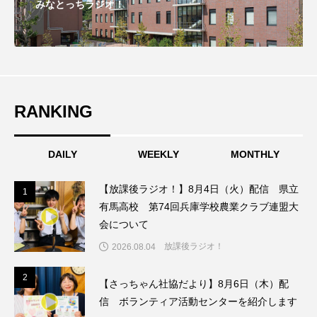
みなとっちラジオ！
おいしいぱんぱんでんしゃ
おいしい絵本
おしえて絵本
おでかけ情報
おばあちゃんと僕の約束
おもいおいも
RANKING
おーい、応為
お知らせ
かしこいエルゼ
DAILY
WEEKLY
MONTHLY
かしこいグレーテル
かもめ食堂
【放課後ラジオ！】8月4日（火）配信 県立
1
1
がんを知り、がんを考える
きてみで東北
有馬高校 第74回兵庫学校農業クラブ連盟大
会について
きもちはなにいろ？
くまぐみ
放課後ラジオ！
2026.08.04
くるまのなかには？
けやき台中学校
2
2
【さっちゃん社協だより】8月6日（木）配
信 ボランティア活動センターを紹介します
けやき台小学校