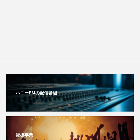
きしました♪
ROKKO森の音ミュージアム
Rooting Aroma
SAKDAC HARMO
SANDA ORGANIC VILLAGE MEETINGのつながるラジオ
SDGs・タイプスマート農業推進プロジェクト関西学院
AgriNOVA
SIKIガーデン Autumn Season
Singing with a smile
snowwhite
ハニーFMの配信番組
SPOTTED PRODUCTIONS/TWIN
SUNSUNキッズ
The Room Next Door
This is SUEKI
We Live In Time
WICKED
後援事業