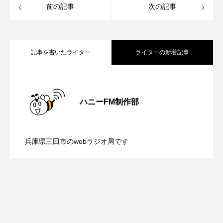
前の記事
次の記事
CONCLAVE
CROSSING 心の交差点
DEPARTURES
FACES PLACES
globe
記事を書いたライター
ライターの新着記事
HAMNET
HERE 時を越えて
HONEY
HONEY FM
IT’S OKAY！
J-POP
【さっちゃん社協だより】8月6日（木）
2026.08.06
ハニーFM制作部
JAZZ
KADOKAWA
KDDI
【三田警察オンライン】8月5日（水）配
2026.08.05
配信 ボランティア活動センターを紹介
LATE SHIFT
Let's 追求 The 牛肉
兵庫県三田市のwebラジオ局です
【幼稚園だより】8月5日（水）やよい幼
2026.08.05
信 一週間の事件事故と防犯ポイント、
lets追求the牛肉
LOST LAND
します
MOCOコレクション オムニバス
稚園：先生に1学期や夏の過ごし方をお聞
防災に関する基礎知識について
Playground/校庭
ROKKO 森の音ミュージアム