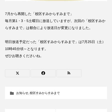
名
ス リバーサイド4部作を特集し
意識しています 三田グリーン
ました！
ットの山本さん
2024.03.07
2026.07.14
7月から再開した「校区すみからすみまで」
毎月第1・3・5土曜日に放送していますが、次回の「校区すみか
らすみまで」は都合により放送日が変更になりました。
TAG LIST
明日放送予定だった「校区すみからすみまで」は7月25日（土）
10周年記念
12月号
10時45分頃～となります。
ぜひお聴きくださいね。
1975年のケルン・コンサート
1学期
1年生
2024年度
2025年
2025年度
2026
2026年
2026年度
20周年
2学期
お知らせ
,
校区すみからすみまで
3年生
4年生
6年生
6月号
77
7月
accototo
BAD GENIUS
BL出版