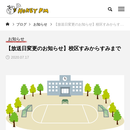
ハニーエフエム｜地域・人にフォーカスし発信するウェブラジオ局
ブログ
お知らせ
【放送日変更のお知らせ】校区すみからすみまで
HOME
ハニーFMの紹介
後援申請
フリーペーパー
プレイ
お知らせ
NEW POST
【放送日変更のお知らせ】校区すみからすみまで
2020.07.17
JAZZ BAR COZY
MY SWEET GARDEN
美
最終回【JAZZ Bar cozy】3月7
【マイスイートガーデン】7月1
日（木）今回はビル・エヴァン
日（火）配信 庭づくりは曲線