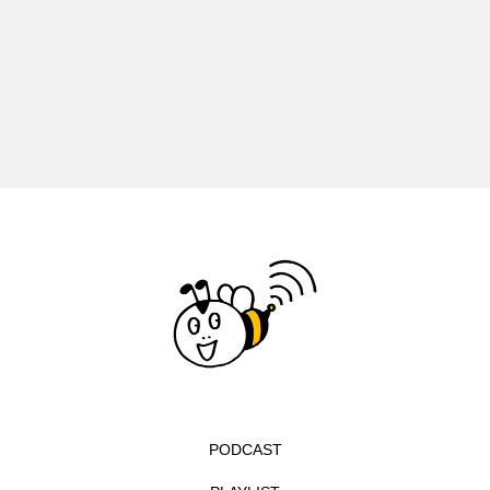
アカデミックコモンズ
アクトスクエア
アナ・レナス
アニバーサリースクラップブッキング
アニメーション映画
アプレンティス
アメリカ
アメリカ・イギリス製作
アメリカ映画
アメリカ製作
アリのおでかけ
アリアナ・グランデ
アリス館
アル・パチーノ
アンプラグド
アン・ハサウェイ
アーカイブ
アート
PODCAST