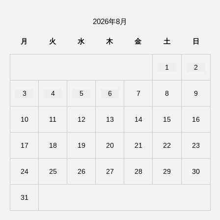
ちめいど雄介のお砂糖ミルクはどうされますか
2026年8月
つつじが丘小学校
つながりCafe‐Nanana no Moe
月
火
水
木
金
土
日
つなごーごー
てっぺんの向こうにあなたがいる
1
2
とくとくトーク
とっておきシネマ
3
4
5
6
7
8
9
なきごえバス
にげてさがして
10
11
12
13
14
15
16
はたらくおやさい バナナもいるよ！
ばらぐみ
17
18
19
20
21
22
23
ぱかっ
ひとつの机、ふたつの制服
ひろかわさえこ
ぴぽん
ふくし情報
24
25
26
27
28
29
30
ふじ幼稚園
ふたりの魔女
ふつうの子ども
31
ぶらりまち歩き
まこみちの爆笑肉トーク！