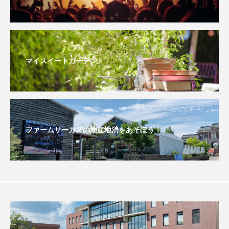
youtube
Yukoの子連れハワイ旅珍道中
⻑尾謙杜
「THE オリバーな犬、（Gosh!!）このヤロウMOVIE」
マイスイートガーデン
『今日の空が一番好き、とまだ言えない僕は』
あいはらひろゆき
あかしあジュニア合唱団「さくらんぼ」
ファームサーカスの地産地消をあそぼう！
あかしあ台小学校
あじさいコンサート
あっぷっぷのぷ～
あなたが眠る間
あの歌を憶えている
あめぽったん
いばら姫
おいしいおのまとぺ