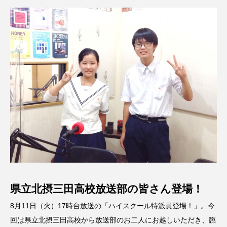
ネ
4回兵庫学校農業クラブ連盟大
2024.03.16
について
2026.08.04
TAG LIST
10周年記念
12月号
1975年のケルン・コンサート
1学期
1年生
2024年度
2025年
2025年度
2026
2026年
2026年度
20周年
2学期
県立北摂三田高校放送部の皆さん登場！
3年生
4年生
6年生
6月号
77
8月11日（火）17時台放送の「ハイスクール特派員登場！」。今
7月
accototo
BAD GENIUS
BL出版
回は県立北摂三田高校から放送部のお二人にお越しいただき、臨