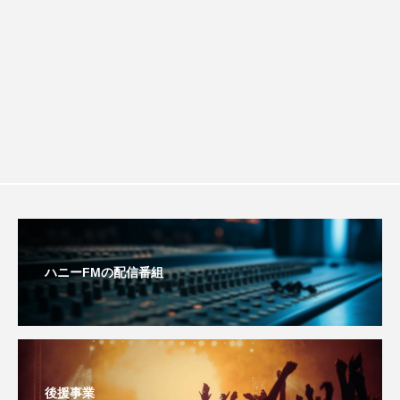
youtube
Yukoの子連れハワイ旅珍道中
チを楽しみながら学ぶ親子コミュニケー
⻑尾謙杜
ション講座開催！
「THE オリバーな犬、（Gosh!!）このヤロウMOVIE」
『今日の空が一番好き、とまだ言えない僕は』
あいはらひろゆき
あかしあジュニア合唱団「さくらんぼ」
あかしあ台小学校
あじさいコンサート
ハニーFMの配信番組
あっぷっぷのぷ～
あなたが眠る間
あの歌を憶えている
あめぽったん
後援事業
いばら姫
おいしいおのまとぺ