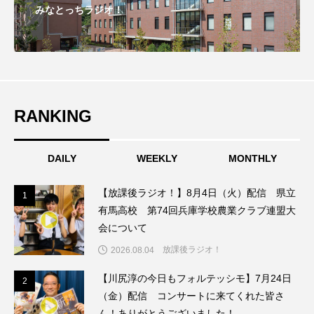
みなとっちラジオ！
こうべさんだ伝統文化体験フェスタ
こうべさんだ伝統文化体験フェスタ2026
こうべさんだ能・狂言・講談子ども教室
RANKING
こぐまのいばしょ
こだわり城紀行
こども学芸員とつくる『夏のこども美術館』
DAILY
WEEKLY
MONTHLY
こばえちゃ東北
こーろ・るみえーる
【放課後ラジオ！】8月4日（火）配信 県立
1
1
有馬高校 第74回兵庫学校農業クラブ連盟大
さっちゃん社協だより
すずかけ台
会について
放課後ラジオ！
2026.08.04
すずかけ台小学校
すずきまみ
【川尻淳の今日もフォルテッシモ】7月24日
2
2
そんなにみないでくださいな
ちめいど
（金）配信 コンサートに来てくれた皆さ
ん！ありがとうございました！