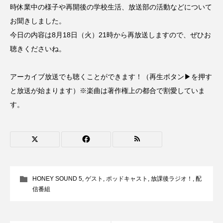
時休業中の様子や再開後の学校生活、放送部の活動などについて
CONCLAVE
CROSSING 心の交差点
お聞きしました。
今日の内容は8月18日（火）21時から再放送しますので、ぜひお
DEPARTURES
FACES PLACES
globe
聴きくださいね。
HAMNET
HERE 時を越えて
HONEY
アーカイブ放送でも聴くことができます！（再生ボタン▶を押す
HONEY FM
IT’S OKAY！
J-POP
と放送が始まります）※楽曲は著作権上の都合で割愛していま
す。
JAZZ
KADOKAWA
KDDI
LATE SHIFT
Let's 追求 The 牛肉
lets追求the牛肉
LOST LAND
MOCOコレクション オムニバス
HONEY SOUND 5
,
ゲスト
,
ポッドキャスト
,
放課後ラジオ！
,
配
信番組
Playground/校庭
ROKKO 森の音ミュージアム