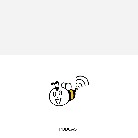
イエス・キリスト
イギリス
イギリス映画
イギリス製作
イタリア
イタリア映画
イベント
イラク
インタビュー
インド映画
イ・レ
ウィキッド
ウィキッド 永遠の約束
ウィリアム・シェイクスピア
ウインド・アンサンブル・コスモス
ウインド･アンサンブル･コスモス
エディントンへようこそ
エミリア・ペレス
PODCAST
エミリー・ワトソン
エリーザ・シュロット