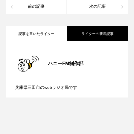
ROKKO森の音ミュージアム
Rooting Aroma
前の記事
次の記事
SAKDAC HARMO
SANDA ORGANIC VILLAGE MEETINGのつながるラジオ
記事を書いたライター
ライターの新着記事
SDGs・タイプスマート農業推進プロジェクト関西学院
AgriNOVA
【内藤美保のこばえちゃ東北】8月8日
2026.08.08
ハニーFM制作部
SIKIガーデン Autumn Season
【鳥飼美紀のとっておきシネマ】日本映
2026.08.07
（土）配信 宮城県松島町「松島」
Singing with a smile
snowwhite
兵庫県三田市のwebラジオ局です
SPOTTED PRODUCTIONS/TWIN
【ミラクルウィッシュの夢を形にミラク
2026.08.07
画『平行と垂直』
SUNSUNキッズ
The Room Next Door
ルタイムズ】8月7日（金）配信 麹ラン
This is SUEKI
We Live In Time
WICKED