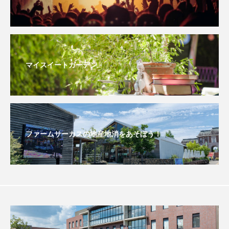
おいしいぱんぱんでんしゃ
おいしい絵本
おしえて絵本
おでかけ情報
マイスイートガーデン
おばあちゃんと僕の約束
おもいおいも
おーい、応為
お知らせ
かしこいエルゼ
かしこいグレーテル
かもめ食堂
ファームサーカスの地産地消をあそぼう！
がんを知り、がんを考える
きてみで東北
きもちはなにいろ？
くまぐみ
くるまのなかには？
けやき台中学校
けやき台小学校