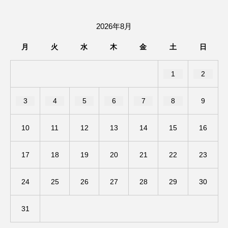
ままとこひろば
みなとっちラジオ！
2026年8月
みるくっくキッズクラブ逆瀬川
みるくっ子通信
月
火
水
木
金
土
日
みるくのえほん
みるく・ひまわり園
1
2
もたいまさこ
もっと知りたい認知症のこと
3
4
5
6
7
8
9
もんがきとしこの知りたい、聞きたい、伝えたい
10
11
12
13
14
15
16
やよい幼稚園
ゆたかな第三の人生のススメ
17
18
19
20
21
22
23
ゆりのき台中学校
ゆりのき台小学校
24
25
26
27
28
29
30
わたしらしく心豊かに過ごすためのふくし情報！
31
わたなべあや
わらべうたベビーマッサージ