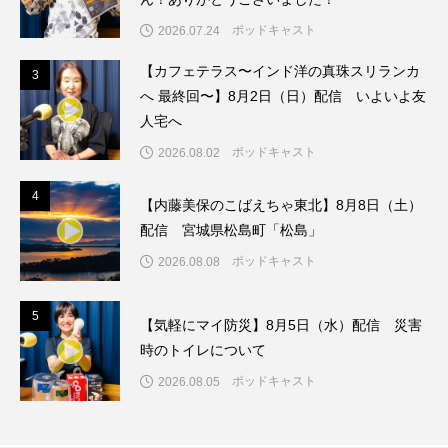
ちめいど雄介のお砂糖ミルクはどうされますか
ポッドキャスト
2026.07.24
つつじが丘小学校
つながりCafe‐Nanana no Moe
【カフェテラス〜インド洋の真珠スリランカ
3
3
へ 最終回〜】8月2日（日）配信 いよいよ友
つなごーごー
てっぺんの向こうにあなたがいる
人宅へ
ポッドキャスト
2026.08.02
とくとくトーク
とっておきシネマ
4
4
なきごえバス
にげてさがして
のん
【内藤美保のこばえちゃ東北】8月8日（土）
配信 宮城県松島町「松島」
はたらくおやさい バナナもいるよ！
ばらぐみ
ポッドキャスト
2026.08.08
ぱかっ
ひとつの机、ふたつの制服
5
5
【気軽にマイ防災】8月5日（水）配信 災害
ひろかわさえこ
ぴぽん
ふくし情報
時のトイレについて
ポッドキャスト
2026.08.05
ふじ幼稚園
ふたりの魔女
ふつうの子ども
ぶらりまち歩き
まこみちの爆笑肉トーク！