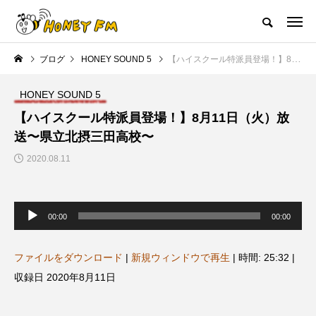
ハニーエフエム｜地域・人にフォーカスし発信するウェブラジオ局
ブログ
HONEY SOUND 5
【ハイスクール特派員登場！】8月11日（火）放送〜県立北摂三田高校〜
HOME
ハニーFMの紹介
後援申請
フリーペーパー
プレイ
HONEY SOUND 5
NEW POST
【ハイスクール特派員登場！】8月11日（火）放
送〜県立北摂三田高校〜
校区すみからすみまで
放課後ラジオ！
2020.08.11
音
声
00:00
00:00
プ
レ
ー
ヤ
ファイルをダウンロード
|
新規ウィンドウで再生
|
時間: 25:32
|
ー
収録日 2020年8月11日
4
【校区すみからすみまで】3月16
【放課後ラジオ！】8月4日
を
日（土）三田市立 高平小学校
（火）配信 県立有馬高校 第