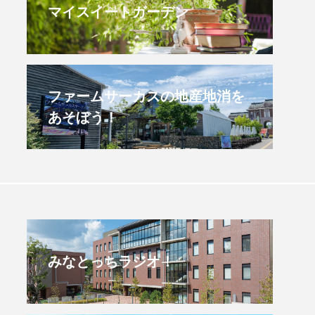
マイスイートガーデン
すみからすみまで】3月16
【放課後ラジオ！】8月
）三田市立 高平小学校
配信 県立有馬高校 第
学校農業クラブ連盟大
.03.16
2026.08.04
ファームサーカスの地産地消を
あそぼう！
みなとっちラジオ！
4年度
2025年
4年生
6年生