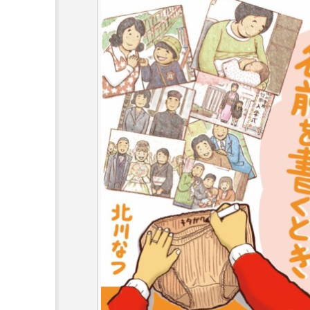
『今日の空が一番好き、とまだ
あかしあ台小学校
あじさ
あめぽったん
いばら姫
おでかけ情報
おばあちゃ
かしこいグレーテル
かも
くまぐみ
くるまのなかに
こうべさんだ伝統文化体験フェスタ
こだわり城紀行
こども学
さっちゃん社協だより
す