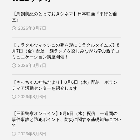
ケンズ
チン・ソヨン
【鳥飼美紀のとっておきシネマ】日本映画『平行と垂
トム・ヒドルストン
直』
2026年8月7日
ドマーニ！ 愛のことづて
【ミラクルウィッシュの夢を形にミラクルタイムズ】8
バッド・ジーニアス
月7日（金）配信 麹ランチを楽しみながら学ぶ親子コ
ミュニケーション講座開催！
役
ヒョン・ウソク
2026年8月7日
ザン・オズペテク
【さっちゃん社協だより】8月6日（木）配信 ボラン
ティア活動センターを紹介します
フランス
フランス映画
2026年8月6日
【三田警察オンライン】8月5日（水）配信 一週間の
事件事故と防犯ポイント、防災に関する基礎知識につい
ブレーメンの音楽隊
て
2026年8月5日
ペット写真大募集！