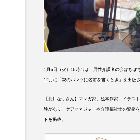
6月号
77
7月
DEPARTURES
FACES P
IT’S OKAY！
J-POP
lets追求the牛肉
LOST L
1月5日（火）15時台は、男性介護者の会ぼち
ROKKO 森の音ミュージアム
12月に「親のパンツに名前を書くとき」を出版
SANDA ORGANIC VILLAGE
【北川なつさん】マンガ家、絵本作家、イラスト
SIKIガーデン Autumn Season
験があり、ケアマネジャーや介護福祉士の資格を
SUNSUNキッズ
The Roo
トを掲載。
Yukoの子連れハワイ旅珍道中