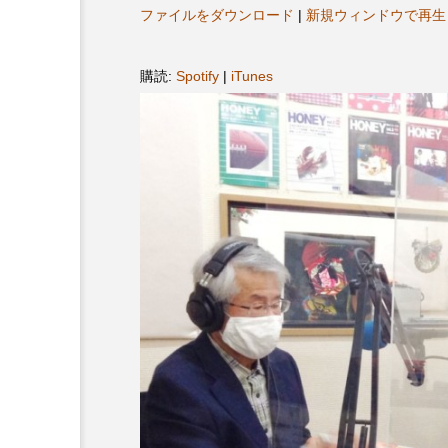
ヤ
プレゼント】兵庫陶芸美
最終回【JAZZ Bar cozy】
ファイルをダウンロード
|
新規ウィンドウで再生
ー
展「こども学芸員とつく
（木）今回はビル・エヴ
ども美術館』」 5名様
リバーサイド4部作を特集
購読:
Spotify
|
iTunes
プレゼント！
た！
9
2024.03.07
10周年記念
12月号
2025年度
2026
2