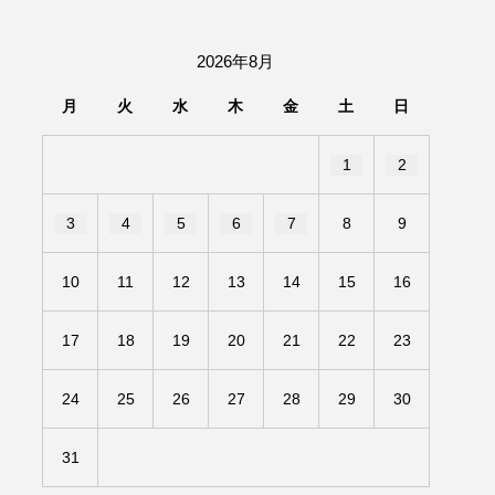
団「さくらんぼ」
2026年8月
あの歌を憶えている
月
火
水
木
金
土
日
いしい絵本
おしえて絵本
1
2
せ
かしこいエルゼ
3
4
5
6
7
8
9
きもちはなにいろ？
10
11
12
13
14
15
16
だ伝統文化体験フェスタ
17
18
19
20
21
22
23
のいばしょ
24
25
26
27
28
29
30
ろ・るみえーる
みないでくださいな
31