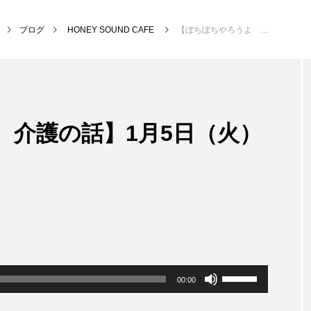
ブログ
HONEY SOUND CAFE
【ぼちぼちやろうよ 介護の話】1月5日（火）15時台
NEW POST
 介護の話】1月5日（火）
MY SWEET GARDEN
校区
ボ
00:00
リ
ュ
ー