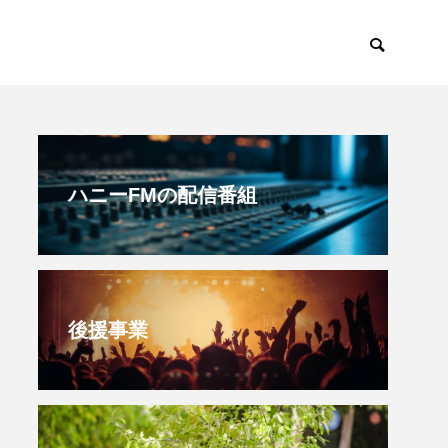
すみからすみまで
放課後ラジオ！
ハニーFMの配信番組
後援事業
