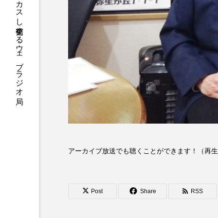
ハニーエフエム｜地域・人にフォーカスし発信するウェブラジオ局
アニメーション映画
アプ
アリのおでかけ
アリアナ
アーカイブ
アート
イタリア映画
イベント
ウィキッド 永遠の約束
ウインド･アンサンブル･コスモ
アーカイブ放送でも聴くことができます！（再生
エリーザ・シュロット
エ
オダギリ・ジョー
オム・
Post
Share
RSS
カラーモンスター
カンヌ