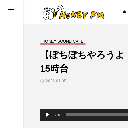
HONEY SOUND CAFE
【ぼちぼちやろうよ
ープレゼント
JAZZ BAR COZY
15時台
2021.01.05

音
声
00:00
プ
レ
ー