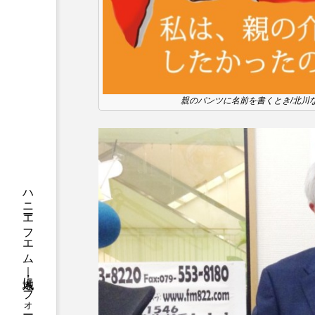
ちめいど
ちめいど雄介の
つなごーごー
てっぺんの
にげてさがして
のん
親のパンツに名前を書くとき/北川
ひとつの机、ふたつの制服
ふつうの子ども
ぶらりま
みるくっくキッズクラブ逆瀬川
もっと知りたい認知症のこと
ゆたかな第三の人生のススメ
わたしらしく心豊かに過ごすた
アカデミックコモンズ
ア