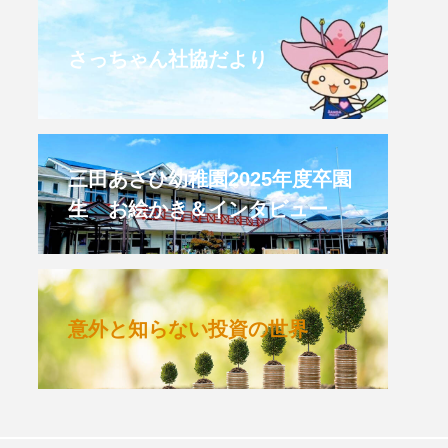
CROSSING 心の交差点
さっちゃん社協だより
HONEY
HONEY FM
et's 追求 The 牛肉
三田あさひ幼稚園2025年度卒園
生 お絵かき＆インタビュー
 HARMO
クト関西学院AgriNOVA
意外と知らない投資の世界
TIONS/TWIN
KED
youtube
IE」