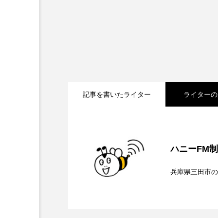
ダミアーノ・ミキエレット
ツォウ・シーチン
ツーリ
トリデミー賞
トルコ
ナースコール
ニーナ・イ
記事を書いたライター
ライターの
バニーン・アハマド・ナーイフ
ピチカート・ママ
ファー
2026.08.07
【鳥飼美紀のとっておき
フラワータウン
フラワー
ハニーFM
2026.08.07
【ミラクルウィッシュの
フリーペーパー
フレーベ
兵庫県三田市の
2026.08.06
【さっちゃん社協だより
ブリジット・ジョーンズの日記
ンチを楽しみながら学ぶ
プライベート・ケース
プ