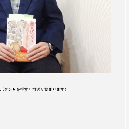
レンティス
アメリカ
アメリカ・イギリス製作
ア
・グランデ
アリス館
アル・パチーノ
アンプラグ
イエス・キリスト
イギリス
イギリス映画
イギリ
イラク
インタビュー
インド映画
イ・レ
ウィリアム・シェイクスピア
ウインド・アンサンブル・コスモス
ス
エディントンへようこそ
エミリア・ペレス
エミ
ボタン▶を押すと放送が始まります）
ル・ファニング
エレノアってグレイト。
エンターテイン
ハヌル
オーケストラ
カタール
カナダ映画
国際映画祭
カーテンコールの灯
ガーデニングラジオ