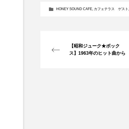
キング・オブ・キングス
HONEY SOUND CAFE
,
カフェテラス ゲスト
グリム童話の部屋
ケネス
サニーサイドブックス
サ
【昭和ジューク★ボック
シム・ウンギョン
シム・
ス】1963年のヒット曲から
ジェシカ・チャステイン
ジューン・スキップ
ジョ
スカーレット・ヨハンソン
スティーブン・キング
ス
ソミーラ・リア・フッディン