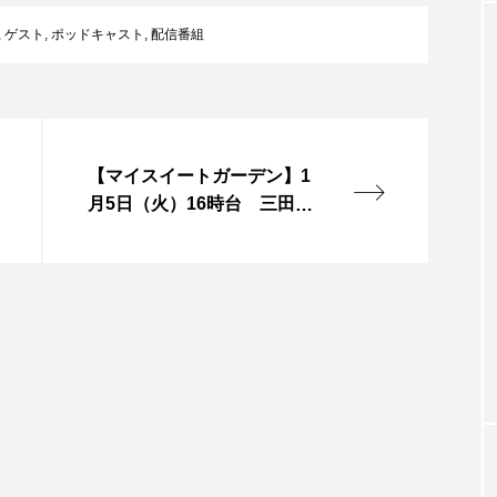
クラファン
クリスマス
クロエ・ジャオ
グリム兄
,
ゲスト
,
ポッドキャスト
,
配信番組
・ブラナー
ゲスト
コクヨ
コルベスどの
コ
リー
サンキュー、チャック
ザジフィルムズ
シネ
【マイスイートガーデン】1
ヒョンソ
シルヴィオ・ソルディーニ
シンシア・エリヴォ
月5日（火）16時台 三田グ
リーンネット代表の達家さ
ジェシー・バックリー
ジオジオのかんむり
ジャネル・ツ
んをお迎えして
ディ・フォスター
ジョージア
スイス
スイス映画
スケルトン！のりもの編
スターキャットアルバトロス・フィ
ペイン映画
スペシャルナビゲーター
セイハ英語学院
タイ映画
ダイヤモンド 私たちの衣装工房
ダニエル