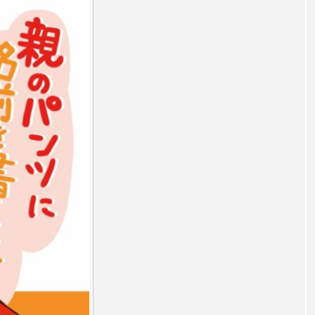
言えない僕は』
あいはらひろゆき
あかしあジュニア合唱
いコンサート
あっぷっぷのぷ～
あなたが眠る間
おいしいおのまとぺ
おいしいぱんぱんでんしゃ
お
んと僕の約束
おもいおいも
おーい、応為
お知ら
め食堂
がんを知り、がんを考える
きてみで東北
は？
けやき台中学校
けやき台小学校
こうべさん
2026
こうべさんだ能・狂言・講談子ども教室
こぐま
芸員とつくる『夏のこども美術館』
こばえちゃ東北
こー
ずかけ台
すずかけ台小学校
すずきまみ
そんなに