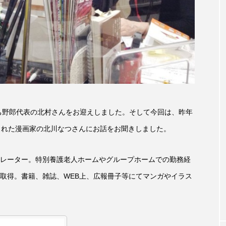
accototo
BAD GENIUS
BL出版
CONCLAVE
LACES
globe
HAMNET
HERE 時を越えて
JAZZ
KADOKAWA
KDDI
LATE SHIFT
L
AND
MOCOコレクション オムニバス
Playground/校庭
ぼち野郎代表の北村さんをお迎えしました。そして今回は、昨年
ROKKO森の音ミュージアム
Rooting Aroma
SAKDAC
された漫画家の北川なつさんにお話をお聞きしました。
 MEETINGのつながるラジオ
SDGs・タイプスマート農業推進プロジェ
レーター。特別養護老人ホームやグループホームでの勤務経
Singing with a smile
snowwhite
SPOTTED PRODUC
取得。書籍、雑誌、WEB上、広報冊子等にてマンガやイラス
m Next Door
This is SUEKI
We Live In Time
WIC
⻑尾謙杜
「THE オリバーな犬、（Gosh!!）このヤロウMOV