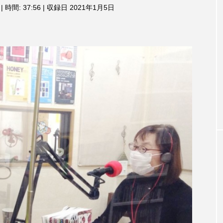
3月7日
【マイスイートガーデン】7月14
【校区
|
時間: 37:56
|
収録日 2021年1月5日
ム
調
ァンス
日（火）配信 庭づくりは曲線を
日（土
節
しまし
意識しています 三田グリーンネ
2024
に
ットの山本さん
は
2026.07.14
上
下
矢
印
キ
ー
を
使
っ
て
TAG LIST
く
だ
さ
い。
1975年のケルン・コンサート
1学期
1年生
202
026年
2026年度
20周年
2学期
3年生