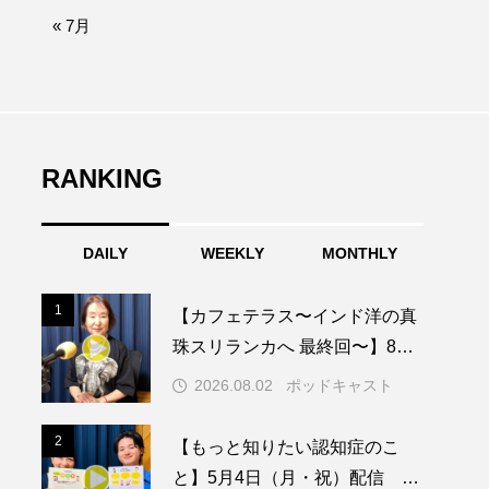
afe‐Nanana no Moe
« 7月
なきごえバス
ふたりの魔女
RANKING
みなとっちラジオ！
DAILY
WEEKLY
MONTHLY
園
もたいまさこ
1
1
【カフェテラス〜インド洋の真
稚園
珠スリランカへ 最終回〜】8月2
日（日）配信 いよいよ友人宅
2026.08.02
ポッドキャスト
へ
ージ
2
2
【もっと知りたい認知症のこ
と】5月4日（月・祝）配信 認
ッキング