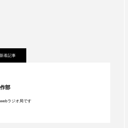
チャイルド・フィルム
チャップリン
チャールズ・ディ
ストファミリー
デュオ 1/2のピアニスト
デンマーク
ドイツ
ドキュメンタリー
ドナルド・トランプ
エ
ノルウェー映画
ハサン・ハーディ
ハムネット
新着記事
バンドー神戸青少年科学館
パルコ
ヒトラーの毒見
ムサーカスの地産地消をあそぼう！
フィンランド
フェル
シネマ】日本映画『平行と垂直』
タウン市民センター
フラワータウン市民センターホール
制作部
夢を形にミラクルタイムズ】8月7日（金）配信 麹ラ
ル館
ブノワ・ドゥローム
ブライアン・エプスタイン
webラジオ局です
】8月6日（木）配信 ボランティア活動センターを紹
ブリッタ・テッケントラップ
ブレーメンの町楽隊
親子コミュニケーション講座開催！
レイリスト
プレゼント
ベルギー
ベルギー映画