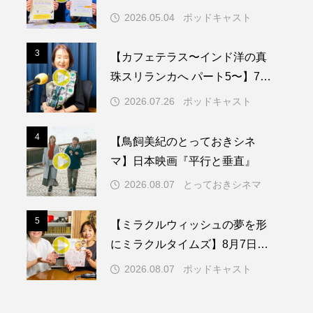
知症ってどんな病気？三田市の
2026.05.04
ポッドキャスト
取り組みや施策を紹介します
メリカ映画
アメリカ製作
3
3
【カフェテラス〜インド洋の真
ド
アン・ハサウェイ
珠スリランカへ パート5〜】7月
26日（日）配信 憧れのツリー
ス製作
イタリア
2026.07.26
ポッドキャスト
ハウスで過ごした夜
ウィキッド
4
4
【鳥飼美紀のとっておきシネ
マ】日本映画『平行と垂直』
2026.08.07
とっておきシネマ
リー・ワトソン
5
5
【ミラクルウィッシュの夢を形
メント
オダギリジョー
にミラクルタイムズ】8月7日
（金）配信 麹ランチを楽しみ
カフェテラス
2026.08.07
ポッドキャスト
ながら学ぶ親子コミュニケーシ
キム・へヨン
ョン講座開催！