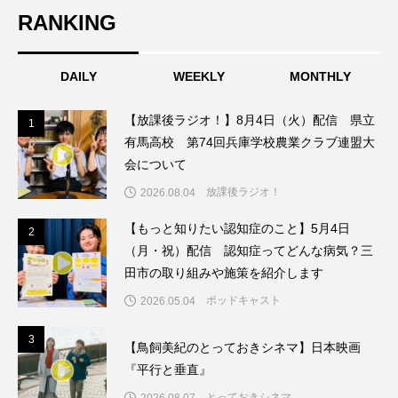
ちめいど雄介のお砂糖ミルクはどうされますか
RANKING
つつじが丘小学校
つながりCafe‐Nanana no Moe
DAILY
WEEKLY
MONTHLY
つなごーごー
てっぺんの向こうにあなたがいる
【放課後ラジオ！】8月4日（火）配信 県立
1
1
とくとくトーク
とっておきシネマ
有馬高校 第74回兵庫学校農業クラブ連盟大
会について
なきごえバス
にげてさがして
のん
放課後ラジオ！
2026.08.04
はたらくおやさい バナナもいるよ！
ばらぐみ
【もっと知りたい認知症のこと】5月4日
2
2
（月・祝）配信 認知症ってどんな病気？三
ぱかっ
ひとつの机、ふたつの制服
田市の取り組みや施策を紹介します
ポッドキャスト
2026.05.04
ひろかわさえこ
ぴぽん
ふくし情報
3
3
【鳥飼美紀のとっておきシネマ】日本映画
ふじ幼稚園
ふたりの魔女
ふつうの子ども
『平行と垂直』
ぶらりまち歩き
まこみちの爆笑肉トーク！
とっておきシネマ
2026.08.07