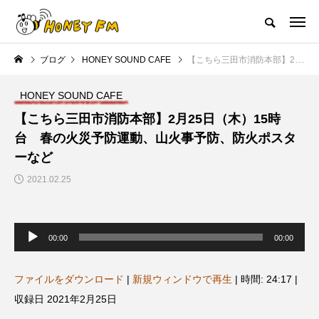
ハニーエフエム｜地域・人にフォーカスし発信するウェブラジオ局
ブログ
HONEY SOUND CAFE
【こちら三田市消防本部】2月25日（木）15時台 春の火災予防運動、山火事予防、防火ポスターなど
HOME
ハニーFMの紹介
後援申請
フリーペーパー
プレイ
HONEY SOUND CAFE
NEW POST
【こちら三田市消防本部】2月25日（木）15時
台 春の火災予防運動、山火事予防、防火ポスタ
JAZZ BAR COZY
MY SWEET GARDEN
ーなど
2021.02.25
音
声
00:00
00:00
プ
レ
ー
ヤ
ファイルをダウンロード
|
新規ウィンドウで再生
|
時間: 24:17
|
ー
美
最終回【JAZZ Bar cozy】3月7
【マイスイートガーデン】7月1
収録日 2021年2月25日
日（木）今回はビル・エヴァン
日（火）配信 庭づくりは曲線