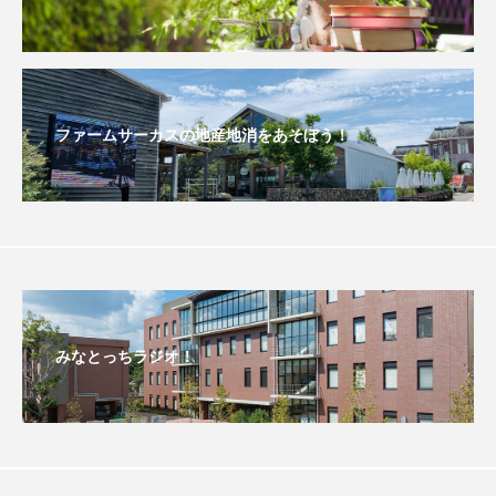
こうべさんだ伝統文化体験フェスタ
こうべさんだ伝統文化体験フェスタ2026
ファームサーカスの地産地消をあそぼう！
こうべさんだ能・狂言・講談子ども教室
こぐまのいばしょ
こだわり城紀行
こども学芸員とつくる『夏のこども美術館』
こばえちゃ東北
こーろ・るみえーる
さっちゃん社協だより
すずかけ台
みなとっちラジオ！
すずかけ台小学校
すずきまみ
そんなにみないでくださいな
ちめいど