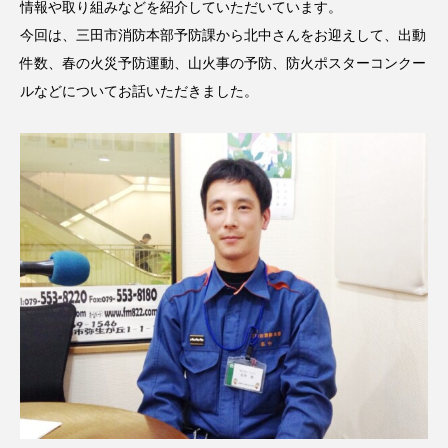
情報や取り組みなどを紹介していただいています。
CONCLAVE
CROSSING 心の交差点
今回は、三田市消防本部予防課から北中さんをお迎えして、出動
件数、春の火災予防運動、山火事の予防、防火ポスターコンクー
DEPARTURES
FACES PLACES
globe
ルなどについてお話いただきました。
HAMNET
HERE 時を越えて
HONEY
HONEY FM
IT’S OKAY！
J-POP
JAZZ
KADOKAWA
KDDI
LATE SHIFT
Let's 追求 The 牛肉
lets追求the牛肉
LOST LAND
MOCOコレクション オムニバス
Playground/校庭
ROKKO 森の音ミュージアム