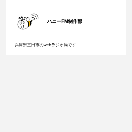
youtube
Yukoの子連れハワイ旅珍道中
【内藤美保のこばえちゃ東北】8月8日
2026.08.08
⻑尾謙杜
ハニーFM制作部
【鳥飼美紀のとっておきシネマ】日本映
「THE オリバーな犬、（Gosh!!）このヤロウMOVIE」
2026.08.07
（土）配信 宮城県松島町「松島」
兵庫県三田市のwebラジオ局です
『今日の空が一番好き、とまだ言えない僕は』
【ミラクルウィッシュの夢を形にミラク
2026.08.07
画『平行と垂直』
あいはらひろゆき
ルタイムズ】8月7日（金）配信 麹ラン
あかしあジュニア合唱団「さくらんぼ」
あかしあ台小学校
あじさいコンサート
チを楽しみながら学ぶ親子コミュニケー
あっぷっぷのぷ～
あなたが眠る間
ション講座開催！
あの歌を憶えている
あめぽったん
いばら姫
おいしいおのまとぺ