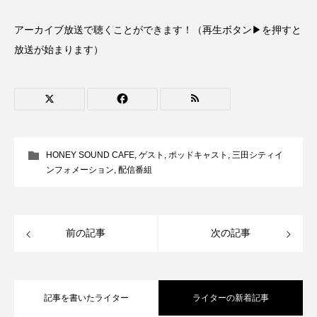
ROKKO森の音ミュージアム
Rooting Aroma
アーカイブ放送で聴くことができます！（再生ボタン▶を押すと
SAKDAC HARMO
放送が始まります）
SANDA ORGANIC VILLAGE MEETINGのつながるラジオ
SDGs・タイプスマート農業推進プロジェクト関西学院
AgriNOVA
SIKIガーデン Autumn Season
HONEY SOUND CAFE
,
ゲスト
,
ポッドキャスト
,
三田シティイ
ンフォメーション
,
配信番組
Singing with a smile
snowwhite
SPOTTED PRODUCTIONS/TWIN
前の記事
次の記事
SUNSUNキッズ
The Room Next Door
This is SUEKI
We Live In Time
WICKED
記事を書いたライター
ライターの新着記事