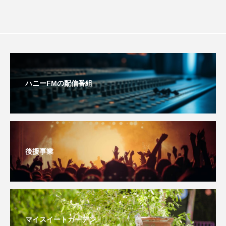
おいしいぱんぱんでんしゃ
おいしい絵本
おしえて絵本
おでかけ情報
おばあちゃんと僕の約束
おもいおいも
ハニーFMの配信番組
おーい、応為
お知らせ
かしこいエルゼ
かしこいグレーテル
かもめ食堂
がんを知り、がんを考える
きてみで東北
後援事業
きもちはなにいろ？
くまぐみ
くるまのなかには？
けやき台中学校
けやき台小学校
マイスイートガーデン