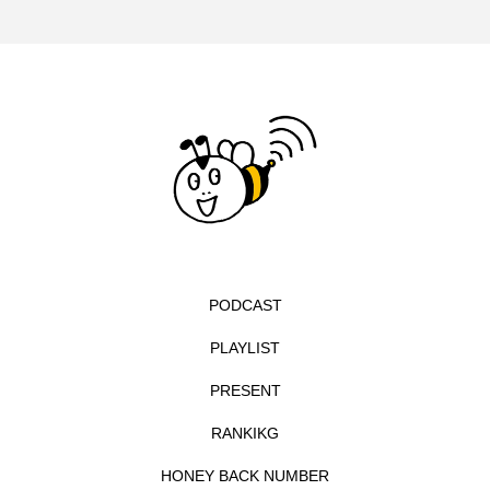
エル・ファニング
エレノアってグレイト。
エンターテインメント
オダギリジョー
オダギリ・ジョー
オム・ハヌル
オーケストラ
カタール
カナダ映画
カフェテラス
カラーモンスター
PODCAST
カンヌ国際映画祭
カーテンコールの灯
PLAYLIST
ガーデニングラジオ
キム・へヨン
PRESENT
キング・オブ・キングス
クラファン
RANKIKG
クリスマス
クロエ・ジャオ
グリム兄弟
HONEY BACK NUMBER