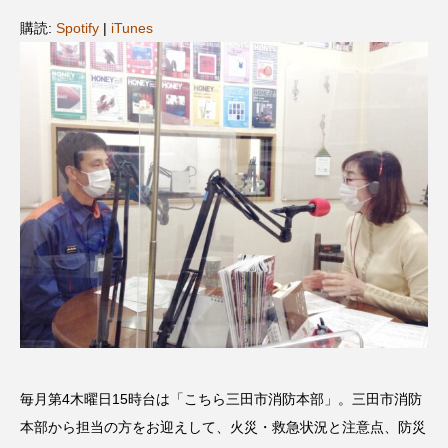
名
ス リバーサイド4部作を特集し
意識しています 三田グリーン
ました！
ットの山本さん
購読:
Spotify
|
iTunes
2024.03.07
2026.07.14
TAG LIST
10周年記念
12月号
1975年のケルン・コンサート
1学期
1年生
2024年度
2025年
2025年度
2026
2026年
2026年度
20周年
2学期
3年生
4年生
6年生
6月号
77
毎月第4木曜日15時台は「こちら三田市消防本部」。三田市消防
7月
accototo
BAD GENIUS
BL出版
本部から担当の方をお迎えして、火災・救急状況と注意点、防災