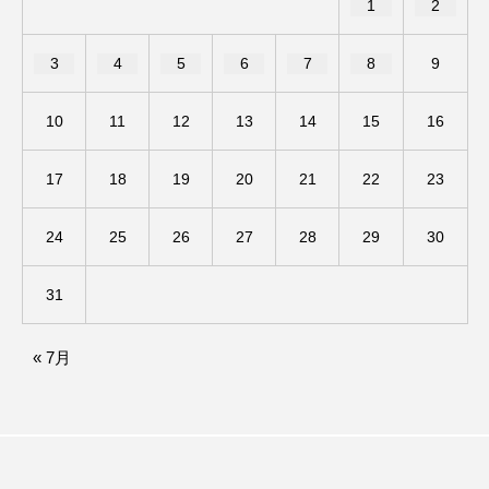
1
2
アカデミックコモンズ
アクトスクエア
3
4
5
6
7
8
9
アナ・レナス
10
11
12
13
14
15
16
アニバーサリースクラップブッキング
17
18
19
20
21
22
23
アニメーション映画
アプレンティス
24
25
26
27
28
29
30
アメリカ
アメリカ・イギリス製作
アメリカ映画
アメリカ製作
31
アリのおでかけ
アリアナ・グランデ
« 7月
アリス館
アル・パチーノ
アンプラグド
アン・ハサウェイ
アーカイブ
アート