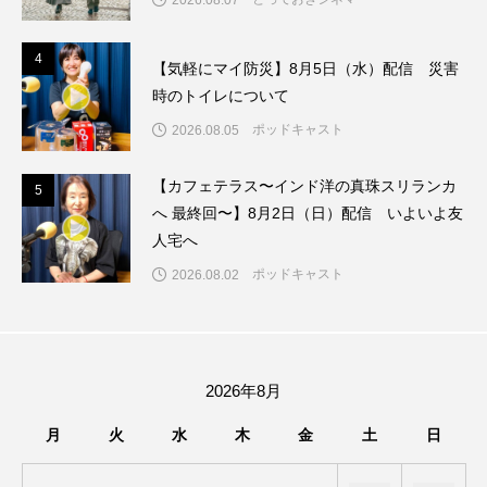
ままとこひろば
みなとっちラジオ！
4
4
【気軽にマイ防災】8月5日（水）配信 災害
時のトイレについて
みるくっくキッズクラブ逆瀬川
みるくっ子通信
ポッドキャスト
2026.08.05
みるくのえほん
みるく・ひまわり園
【カフェテラス〜インド洋の真珠スリランカ
5
5
もたいまさこ
もっと知りたい認知症のこと
へ 最終回〜】8月2日（日）配信 いよいよ友
人宅へ
もんがきとしこの知りたい、聞きたい、伝えたい
ポッドキャスト
2026.08.02
やよい幼稚園
ゆたかな第三の人生のススメ
ゆりのき台中学校
ゆりのき台小学校
2026年8月
わたしらしく心豊かに過ごすためのふくし情報！
月
火
水
木
金
土
日
わたなべあや
わらべうたベビーマッサージ