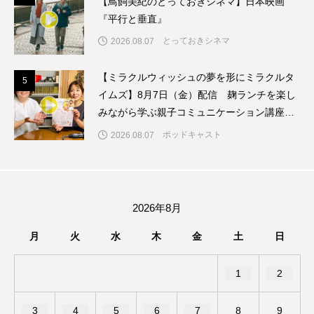
【鳥飼美紀のとっておきシネマ】日本映画
ちめいど雄介のお砂糖ミルクはどうされますか
『平行と垂直』
つつじが丘小学校
つながりCafe‐Nanana no Moe
とっておきシネマ
2026.08.07
つなごーごー
てっぺんの向こうにあなたがいる
【ミラクルウィッシュの夢を形にミラクルタ
5
5
イムズ】8月7日（金）配信 麹ランチを楽し
とくとくトーク
とっておきシネマ
みながら学ぶ親子コミュニケーション講座開
催！
ポッドキャスト
2026.08.07
なきごえバス
にげてさがして
のん
はたらくおやさい バナナもいるよ！
ばらぐみ
2026年8月
ぱかっ
ひとつの机、ふたつの制服
月
火
水
木
金
土
日
ひろかわさえこ
ぴぽん
ふくし情報
1
2
ふじ幼稚園
ふたりの魔女
ふつうの子ども
ぶらりまち歩き
まこみちの爆笑肉トーク！
3
4
5
6
7
8
9