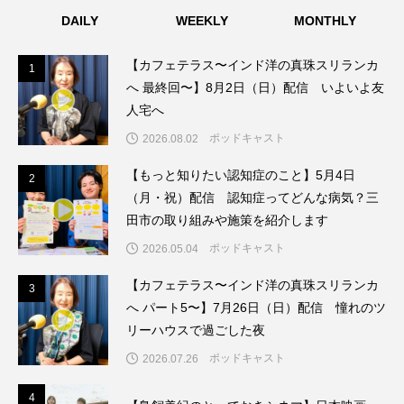
DAILY
WEEKLY
MONTHLY
こうべさんだ伝統文化体験フェスタ
【カフェテラス〜インド洋の真珠スリランカ
こうべさんだ伝統文化体験フェスタ2026
1
1
へ 最終回〜】8月2日（日）配信 いよいよ友
人宅へ
こうべさんだ能・狂言・講談子ども教室
ポッドキャスト
2026.08.02
こぐまのいばしょ
こだわり城紀行
【もっと知りたい認知症のこと】5月4日
2
2
こども学芸員とつくる『夏のこども美術館』
（月・祝）配信 認知症ってどんな病気？三
田市の取り組みや施策を紹介します
こばえちゃ東北
こーろ・るみえーる
ポッドキャスト
2026.05.04
さっちゃん社協だより
すずかけ台
【カフェテラス〜インド洋の真珠スリランカ
3
3
へ パート5〜】7月26日（日）配信 憧れのツ
すずかけ台小学校
すずきまみ
リーハウスで過ごした夜
ポッドキャスト
2026.07.26
そんなにみないでくださいな
ちめいど
4
4