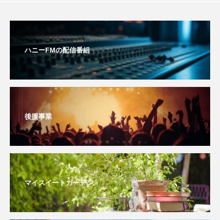
youtube
Yukoの子連れハワイ旅珍道中
⻑尾謙杜
ハニーFMの配信番組
「THE オリバーな犬、（Gosh!!）このヤロウMOVIE」
『今日の空が一番好き、とまだ言えない僕は』
あいはらひろゆき
後援事業
あかしあジュニア合唱団「さくらんぼ」
あかしあ台小学校
あじさいコンサート
あっぷっぷのぷ～
あなたが眠る間
マイスイートガーデン
あの歌を憶えている
あめぽったん
いばら姫
おいしいおのまとぺ