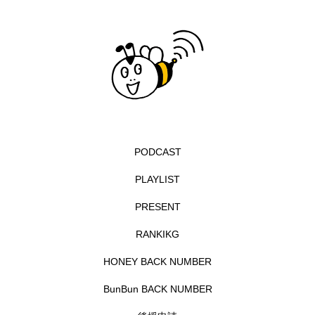
イエス・キリスト
イギリス
イギリス映画
イギリス製作
イタリア
イタリア映画
イベント
イラク
インタビュー
インド映画
イ・レ
ウィキッド
ウィキッド 永遠の約束
PODCAST
ウィリアム・シェイクスピア
PLAYLIST
PRESENT
ウインド・アンサンブル・コスモス
RANKIKG
ウインド･アンサンブル･コスモス
HONEY BACK NUMBER
エディントンへようこそ
エミリア・ペレス
BunBun BACK NUMBER
エミリー・ワトソン
エリーザ・シュロット