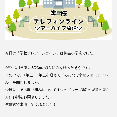
名
ス リバーサイド4部作を特集し
意識しています 三田グリーン
ました！
ットの山本さん
2024.03.07
2026.07.14
TAG LIST
10周年記念
12月号
今日の「学校テレフォンライン」は弥生小学校でした。
1975年のケルン・コンサート
1学期
1年生
4年生は1学期にSDGsの取り組みを行ったそうです。
2024年度
2025年
2025年度
2026
その中で、1年生・3年生を迎えて「みんなで幸せフェスティバ
ル」を開催しました。
2026年
2026年度
20周年
2学期
今日は、その取り組みについて４つのグループ8名の児童の皆さ
んにお話をお聞きしました。
3年生
4年生
6年生
6月号
77
生放送で出演してくれました！
7月
accototo
BAD GENIUS
BL出版