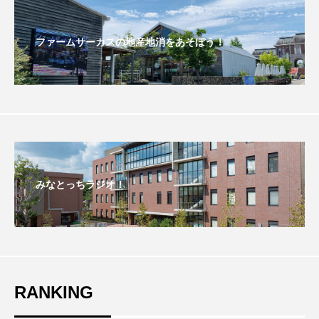
おいしいぱんぱんでんしゃ
おいしい絵本
ファームサーカスの地産地消をあそぼう！
おしえて絵本
おでかけ情報
おばあちゃんと僕の約束
おもいおいも
おーい、応為
お知らせ
かしこいエルゼ
かしこいグレーテル
かもめ食堂
みなとっちラジオ！
がんを知り、がんを考える
きてみで東北
きもちはなにいろ？
くまぐみ
くるまのなかには？
けやき台中学校
RANKING
けやき台小学校