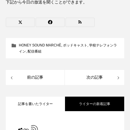
下記から今日の放送を聞くことができます。
CONCLAVE
CROSSING 心の交差点
DEPARTURES
FACES PLACES
globe
HAMNET
HERE 時を越えて
HONEY
HONEY SOUND MARCHÈ
,
ポッドキャスト
,
学校テレフォンラ
HONEY FM
IT’S OKAY！
J-POP
イン
,
配信番組
JAZZ
KADOKAWA
KDDI
LATE SHIFT
Let's 追求 The 牛肉
前の記事
次の記事
lets追求the牛肉
LOST LAND
記事を書いたライター
ライターの新着記事
MOCOコレクション オムニバス
Playground/校庭
ROKKO 森の音ミュージアム
【鳥飼美紀のとっておきシネマ】日本映
2026.08.07