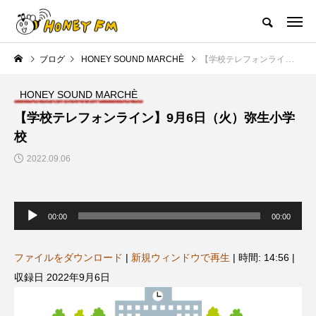
ハニーエフエム｜地域・人にフォーカスし発信するウェブラジオ局
ブログ
HONEY SOUND MARCHÈ
【学校テレフォンライン】9月6日（火）弥生小学校
HOME
ハニーFMの紹介
後援申請
フリーペーパー
プレイ
HONEY SOUND MARCHÈ
NEW POST
【学校テレフォンライン】9月6日（火）弥生小学
校
JAZZ BAR COZY
MY SWEET GARDEN
2022.09.06
音
声
00:00
00:00
プ
レ
ー
ヤ
ファイルをダウンロード
|
新規ウィンドウで再生
|
時間: 14:56
|
ー
収録日 2022年9月6日
美
最終回【JAZZ Bar cozy】3月7
【マイスイートガーデン】7月1
日（木）今回はビル・エヴァン
日（火）配信 庭づくりは曲線