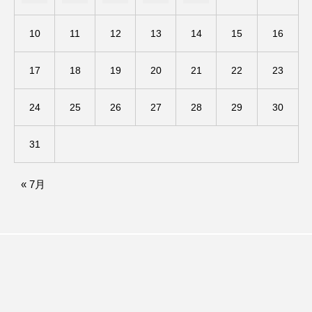
ままとこひろば
みなとっちラジオ！
10
11
12
13
14
15
16
みるくっくキッズクラブ逆瀬川
みるくっ子通信
17
18
19
20
21
22
23
みるくのえほん
みるく・ひまわり園
24
25
26
27
28
29
30
もたいまさこ
もっと知りたい認知症のこと
31
もんがきとしこの知りたい、聞きたい、伝えたい
« 7月
やよい幼稚園
ゆたかな第三の人生のススメ
ゆりのき台中学校
ゆりのき台小学校
わたしらしく心豊かに過ごすためのふくし情報！
わたなべあや
わらべうたベビーマッサージ