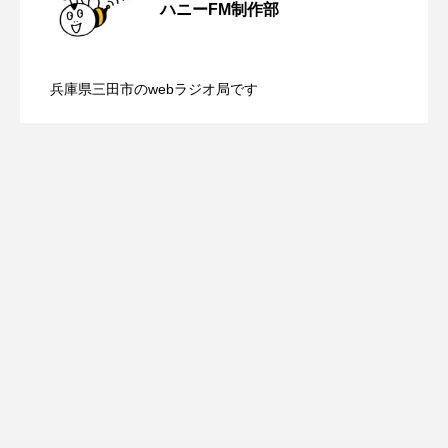
ROKKO森の音ミュージアム
Rooting Aroma
ハニーFM制作部
【ミラクルウィッシュの夢を形にミラク
2026.08.07
画『平行と垂直』
SAKDAC HARMO
兵庫県三田市のwebラジオ局です
SANDA ORGANIC VILLAGE MEETINGのつながるラジオ
【さっちゃん社協だより】8月6日（木）
2026.08.06
ルタイムズ】8月7日（金）配信 麹ラン
SDGs・タイプスマート農業推進プロジェクト関西学院
AgriNOVA
配信 ボランティア活動センターを紹介
チを楽しみながら学ぶ親子コミュニケー
SIKIガーデン Autumn Season
します
ション講座開催！
Singing with a smile
snowwhite
SPOTTED PRODUCTIONS/TWIN
SUNSUNキッズ
The Room Next Door
This is SUEKI
We Live In Time
WICKED