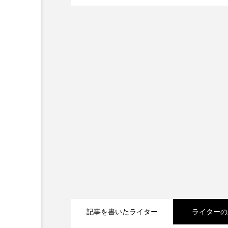
『今日の空が一番好き、とまだ
あかしあ台小学校
あじさ
あめぽったん
いばら姫
おでかけ情報
おばあちゃ
かしこいグレーテル
かも
くまぐみ
くるまのなかに
こうべさんだ伝統文化体験フェスタ
こだわり城紀行
こども学
さっちゃん社協だより
す
記事を書いたライター
ライターの