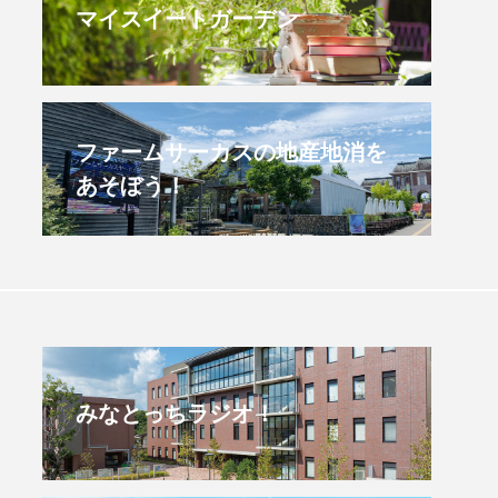
マイスイートガーデン
すみからすみまで】3月16
【放課後ラジオ！】8月
）三田市立 高平小学校
配信 県立有馬高校 第
学校農業クラブ連盟大
.03.16
2026.08.04
ファームサーカスの地産地消を
あそぼう！
みなとっちラジオ！
4年度
2025年
4年生
6年生