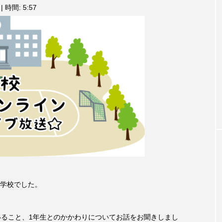
3月7日
【マイスイートガーデン】7月14
【校区
|
時間: 5:57
ム
調
ァンス
日（火）配信 庭づくりは曲線を
日（土
節
しまし
意識しています 三田グリーンネ
2024
に
ットの山本さん
は
2026.07.14
上
下
矢
印
キ
ー
を
使
っ
て
TAG LIST
く
だ
さ
い。
学校でした。
1975年のケルン・コンサート
1学期
1年生
202
いること、1年生とのかかわりについてお話をお聞きしまし
026年
2026年度
20周年
2学期
3年生