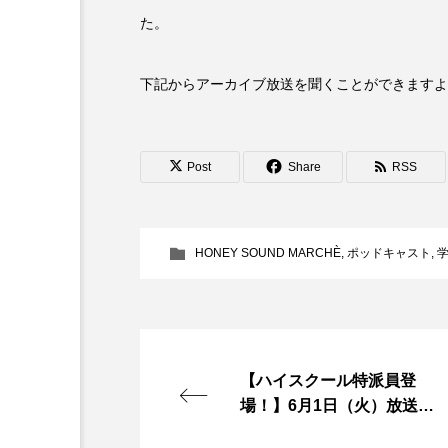
た。
6月号
77
7月
下記からアーカイブ放送を聞くことができますよ
DEPARTURES
FACES P
IT’S OKAY！
J-POP
Post
Share
RSS
lets追求the牛肉
LOST L
ROKKO 森の音ミュージアム
HONEY SOUND MARCHÈ
,
ポッドキャスト
,
SANDA ORGANIC VILLAGE
SIKIガーデン Autumn Season
【ハイスクール特派員登
SUNSUNキッズ
The Roo
場！】6月1日（火）放送〜
Yukoの子連れハワイ旅珍道中
県立有馬高校〜