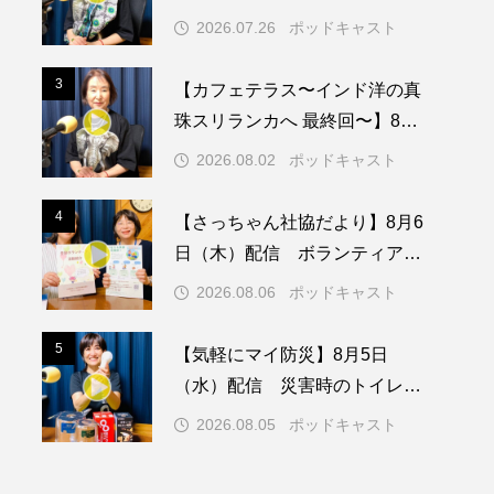
26日（日）配信 憧れのツリー
2026.07.26
ポッドキャスト
ハウスで過ごした夜
メリカ映画
アメリカ製作
3
3
【カフェテラス〜インド洋の真
ド
アン・ハサウェイ
珠スリランカへ 最終回〜】8月2
日（日）配信 いよいよ友人宅
ス製作
イタリア
2026.08.02
ポッドキャスト
へ
ウィキッド
4
4
【さっちゃん社協だより】8月6
日（木）配信 ボランティア活
動センターを紹介します
2026.08.06
ポッドキャスト
リー・ワトソン
5
5
【気軽にマイ防災】8月5日
メント
オダギリジョー
（水）配信 災害時のトイレに
ついて
カフェテラス
2026.08.05
ポッドキャスト
キム・へヨン