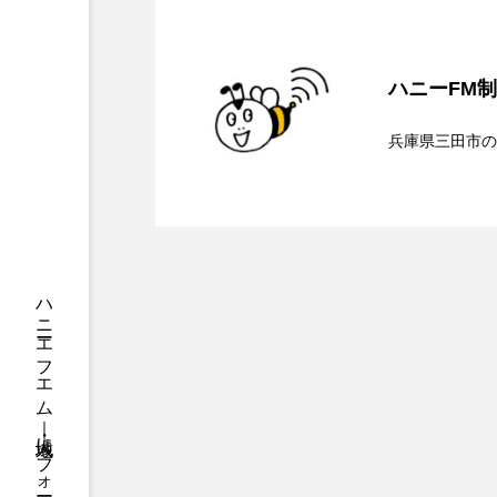
ちめいど
ちめいど雄介の
2026.08.07
【ミラクルウィッシュの
つなごーごー
てっぺんの
ハニーFM
2026.08.06
【さっちゃん社協だより
ンチを楽しみながら学ぶ
にげてさがして
はたらく
兵庫県三田市の
ひろかわさえこ
ぴぽん
2026.08.05
【三田警察オンライン】
介します
ぶらりまち歩き
まこみち
ト、防災に関する基礎知
みるくっくキッズクラブ逆瀬川
もっと知りたい認知症のこと
ゆたかな第三の人生のススメ
わたしらしく心豊かに過ごすた
アカデミックコモンズ
ア