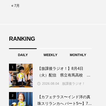
afe‐Nanana no Moe
« 7月
なきごえバス
つの机、ふたつの制服
の子ども
RANKING
DAILY
WEEKLY
MONTHLY
園
もたいまさこ
1
1
【放課後ラジオ！】8月4日
稚園
（火）配信 県立有馬高校 第
74回兵庫学校農業クラブ連盟大
2026.08.04
放課後ラジオ！
会について
ージ
2
2
【カフェテラス〜インド洋の真
珠スリランカへ パート5〜】7月
ッキング