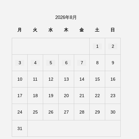
団「さくらんぼ」
2026年8月
あの歌を憶えている
月
火
水
木
金
土
日
いしい絵本
おしえて絵本
1
2
せ
かしこいエルゼ
3
4
5
6
7
8
9
きもちはなにいろ？
10
11
12
13
14
15
16
だ伝統文化体験フェスタ
17
18
19
20
21
22
23
のいばしょ
24
25
26
27
28
29
30
ろ・るみえーる
みないでくださいな
31