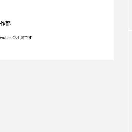
お砂糖ミルクはどうされますか
つつじが丘小学校
つながりC
夢を形にミラクルタイムズ】8月7日（金）配信 麹ラ
向こうにあなたがいる
とくとくトーク
とっておきシネマ
制作部
】8月6日（木）配信 ボランティア活動センターを紹
親子コミュニケーション講座開催！
おやさい バナナもいるよ！
ばらぐみ
ぱかっ
ひと
webラジオ局です
ふくし情報
ふじ幼稚園
ふたりの魔女
ふつう
8月5日（水）配信 一週間の事件事故と防犯ポイン
の爆笑肉トーク！
ままとこひろば
みなとっちラジオ！
識について
みるくっ子通信
みるくのえほん
みるく・ひまわり
もんがきとしこの知りたい、聞きたい、伝えたい
やよい幼
ゆりのき台中学校
ゆりのき台小学校
めのふくし情報！
わたなべあや
わらべうたベビーマッサ
クトスクエア
アナ・レナス
アニバーサリースクラップブ