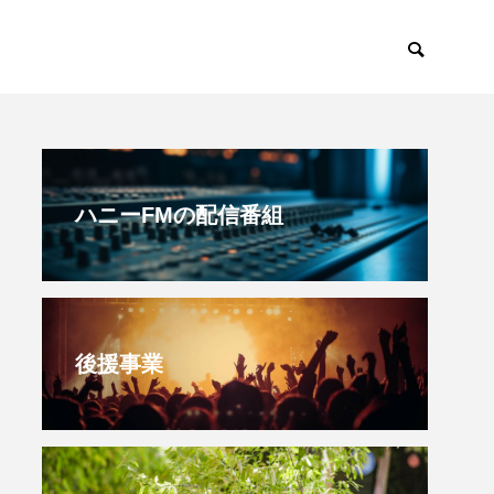
すみからすみまで
放課後ラジオ！
ハニーFMの配信番組
後援事業
