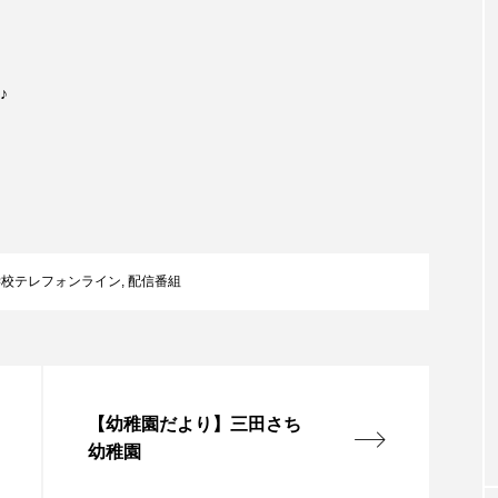
accototo
BAD GENIUS
BL出版
CONCLAVE
♪
LACES
globe
HAMNET
HERE 時を越えて
JAZZ
KADOKAWA
KDDI
LATE SHIFT
L
AND
MOCOコレクション オムニバス
Playground/校庭
ROKKO森の音ミュージアム
Rooting Aroma
SAKDAC
学校テレフォンライン
,
配信番組
 MEETINGのつながるラジオ
SDGs・タイプスマート農業推進プロジェ
Singing with a smile
snowwhite
SPOTTED PRODUC
【幼稚園だより】三田さち
m Next Door
This is SUEKI
We Live In Time
WIC
幼稚園
⻑尾謙杜
「THE オリバーな犬、（Gosh!!）このヤロウMOV