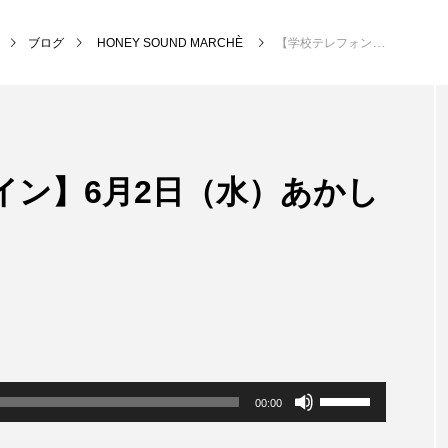
ブログ
HONEY SOUND MARCHÈ
【学校テレフォンライン】6月2日（水）あかしあ台小学校
NEW POST
イン】6月2日（水）あかし
MY SWEET GARDEN
校区
ボ
00:00
リ
ュ
ー