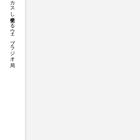
ハニーエフエム｜地域・人にフォーカスし発信するウェブラジオ局
アニメーション映画
アプ
アリのおでかけ
アリアナ
アーカイブ
アート
イタリア映画
イベント
ウィキッド 永遠の約束
ウインド･アンサンブル･コスモ
エリーザ・シュロット
エ
オダギリ・ジョー
オム・
カラーモンスター
カンヌ