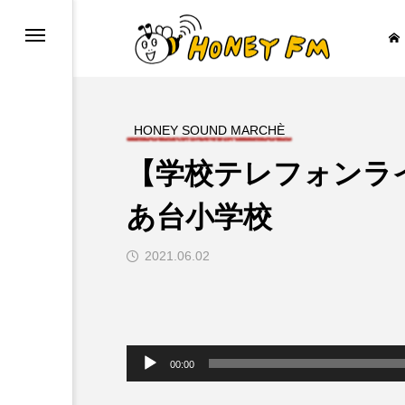
HONEY SOUND MARCHÈ
【学校テレフォンラ
ープレゼント
JAZZ BAR COZY
あ台小学校
2021.06.02

音
声
00:00
プ
レ
ー