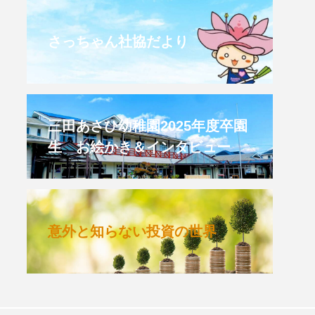
CROSSING 心の交差点
さっちゃん社協だより
HONEY
HONEY FM
et's 追求 The 牛肉
三田あさひ幼稚園2025年度卒園
生 お絵かき＆インタビュー
 HARMO
クト関西学院AgriNOVA
意外と知らない投資の世界
TIONS/TWIN
KED
youtube
IE」