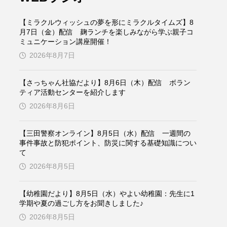
ケンズ
チン・ソヨン
【ミラクルウィッシュの夢を形にミラクルタイムズ】8
トム・ヒドルストン
月7日（金）配信 麹ランチを楽しみながら学ぶ親子コ
ミュニケーション講座開催！
2026年8月7日
ドマーニ！ 愛のことづて
バッド・ジーニアス
【さっちゃん社協だより】8月6日（木）配信 ボラン
ティア活動センターを紹介します
役
ヒョン・ウソク
2026年8月6日
ザン・オズペテク
【三田警察オンライン】8月5日（水）配信 一週間の
事件事故と防犯ポイント、防災に関する基礎知識につい
て
フランス
フランス映画
2026年8月5日
【幼稚園だより】8月5日（水）やよい幼稚園：先生に1
ブレーメンの音楽隊
学期や夏の過ごし方をお聞きしました♪
2026年8月5日
ペット写真大募集！