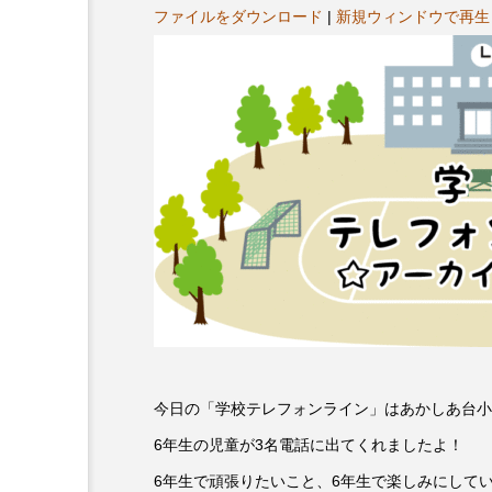
ヤ
プレゼント】兵庫陶芸美
最終回【JAZZ Bar cozy】
ファイルをダウンロード
|
新規ウィンドウで再生
ー
展「こども学芸員とつく
（木）今回はビル・エヴ
ども美術館』」 5名様
リバーサイド4部作を特集
プレゼント！
た！
9
2024.03.07
今日の「学校テレフォンライン」はあかしあ台小
10周年記念
12月号
6年生の児童が3名電話に出てくれましたよ！
6年生で頑張りたいこと、6年生で楽しみにして
2025年度
2026
2