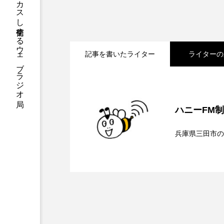
ハニーエフエム｜地域・人にフォーカスし発信するウェブラジオ局
アニメーション映画
アプ
アリのおでかけ
アリアナ
記事を書いたライター
ライターの
アーカイブ
アート
2026.08.06
【さっちゃん社協だより
イタリア映画
イベント
ハニーFM
ウィキッド 永遠の約束
2026.08.05
【三田警察オンライン】
介します
兵庫県三田市の
ウインド･アンサンブル･コスモ
2026.08.05
【幼稚園だより】8月5
ト、防災に関する基礎知
エリーザ・シュロット
エ
オダギリ・ジョー
オム・
お聞きしました♪
カラーモンスター
カンヌ