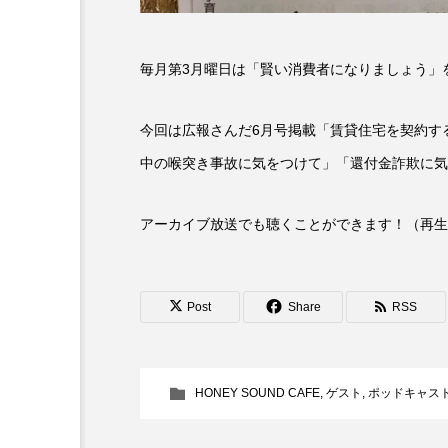
『今日の空が一番好き、とまだ
毎月第3月曜日は「賢い消費者になりましょう」
あかしあ台小学校
あじさ
あめぽったん
いばら姫
今回は広報さんだ6月号掲載「賃貸住宅を契約す
中の喉突き事故に気をつけて」「還付金詐欺に気
おでかけ情報
おばあちゃ
かしこいグレーテル
かも
アーカイブ放送でも聴くことができます！（再生
くまぐみ
くるまのなかに
Post
Share
RSS
こうべさんだ伝統文化体験フェスタ
こだわり城紀行
こども学
HONEY SOUND CAFE
,
ゲスト
,
ポッドキャス
さっちゃん社協だより
す