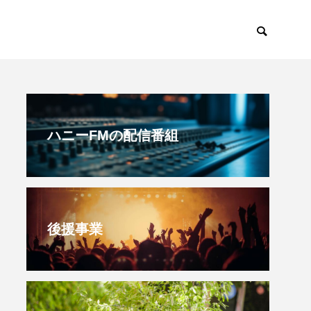
すみからすみまで
放課後ラジオ！
ハニーFMの配信番組
後援事業
