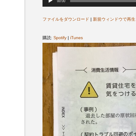
声
00:00
プレゼント】兵庫陶芸美
最終回【JAZZ Bar cozy】
プ
レ
展「こども学芸員とつく
（木）今回はビル・エヴ
ー
ヤ
ファイルをダウンロード
|
新規ウィンドウで再生
ども美術館』」 5名様
リバーサイド4部作を特集
ー
プレゼント！
た！
9
2024.03.07
購読:
Spotify
|
iTunes
10周年記念
12月号
2025年度
2026
2