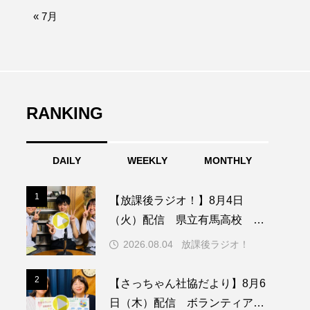
afe‐Nanana no Moe
« 7月
なきごえバス
つの机、ふたつの制服
の子ども
RANKING
DAILY
WEEKLY
MONTHLY
園
もたいまさこ
1
1
【放課後ラジオ！】8月4日
稚園
（火）配信 県立有馬高校 第
74回兵庫学校農業クラブ連盟大
2026.08.04
放課後ラジオ！
会について
ージ
2
2
【さっちゃん社協だより】8月6
日（木）配信 ボランティア活
ッキング