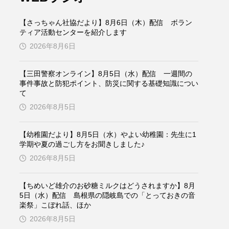
ケンズ
チン・ソヨン
【さっちゃん社協だより】8月6日（木）配信 ボラン
トム・ヒドルストン
ティア活動センターを紹介します
2026年8月6日
ドマーニ！ 愛のことづて
【三田警察オンライン】8月5日（水）配信 一週間の
バッド・ジーニアス
事件事故と防犯ポイント、防災に関する基礎知識につい
て
役
ヒョン・ウソク
2026年8月5日
ザン・オズペテク
【幼稚園だより】8月5日（水）やよい幼稚園：先生に1
学期や夏の過ごし方をお聞きしました♪
フランス
フランス映画
2026年8月5日
【ちめいど雄介のお砂糖ミルクはどうされますか】8月
5日（水）配信 島根県の隠岐島での「とっておきの音
ブレーメンの音楽隊
楽祭」こぼれ話、ほか
2026年8月5日
ペット写真大募集！