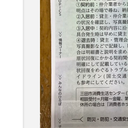
6月号
77
7月
DEPARTURES
FACES P
IT’S OKAY！
J-POP
lets追求the牛肉
LOST L
ROKKO 森の音ミュージアム
SANDA ORGANIC VILLAGE
SIKIガーデン Autumn Season
SUNSUNキッズ
The Roo
Yukoの子連れハワイ旅珍道中