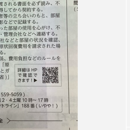
accototo
BAD GENIUS
BL出版
CONCLAVE
LACES
globe
HAMNET
HERE 時を越えて
JAZZ
KADOKAWA
KDDI
LATE SHIFT
L
AND
MOCOコレクション オムニバス
Playground/校庭
ROKKO森の音ミュージアム
Rooting Aroma
SAKDAC
 MEETINGのつながるラジオ
SDGs・タイプスマート農業推進プロジェ
Singing with a smile
snowwhite
SPOTTED PRODUC
m Next Door
This is SUEKI
We Live In Time
WIC
⻑尾謙杜
「THE オリバーな犬、（Gosh!!）このヤロウMOV