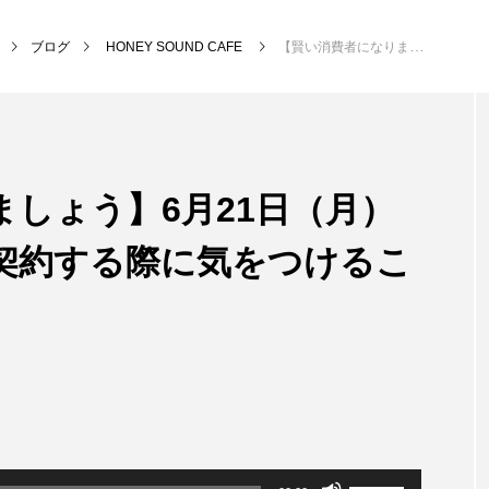
ブログ
HONEY SOUND CAFE
【賢い消費者になりましょう】6月21日（月）15時台 賃貸住宅を契約する際に気をつけることなど
NEW POST
しょう】6月21日（月）
MY SWEET GARDEN
校区
を契約する際に気をつけるこ
ボ