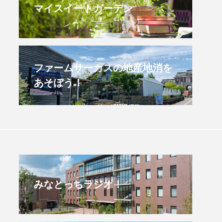
マイスイートガーデン
すみからすみまで】3月16
【放課後ラジオ！】8月
）三田市立 高平小学校
配信 県立有馬高校 第
学校農業クラブ連盟大
.03.16
2026.08.04
ファームサーカスの地産地消を
あそぼう！
みなとっちラジオ！
4年度
2025年
4年生
6年生