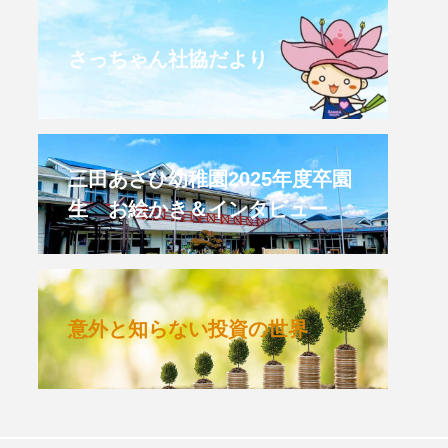
CROSSING 心の交差点
さっちゃん社協だより
HONEY
HONEY FM
et's 追求 The 牛肉
三田あさひ幼稚園2025年度卒園
生 お絵かき＆インタビュー
 HARMO
クト関西学院AgriNOVA
意外と知らない投資の世界
TIONS/TWIN
KED
youtube
IE」