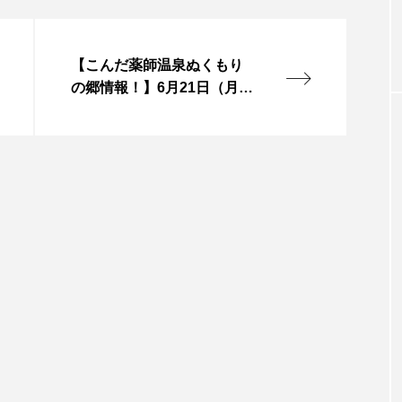
お砂糖ミルクはどうされますか
つつじが丘小学校
つながりC
向こうにあなたがいる
とくとくトーク
とっておきシネマ
【こんだ薬師温泉ぬくもり
の郷情報！】6月21日（月）
おやさい バナナもいるよ！
ばらぐみ
ぱかっ
ひと
16時台放送 軽食コーナー
おすすめメニュー情報！！
ふくし情報
ふじ幼稚園
ふたりの魔女
ふつう
の爆笑肉トーク！
ままとこひろば
みなとっちラジオ！
みるくっ子通信
みるくのえほん
みるく・ひまわり
もんがきとしこの知りたい、聞きたい、伝えたい
やよい幼
ゆりのき台中学校
ゆりのき台小学校
めのふくし情報！
わたなべあや
わらべうたベビーマッサ
クトスクエア
アナ・レナス
アニバーサリースクラップブ