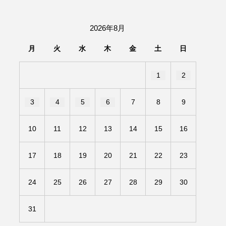
団「さくらんぼ」
2026年8月
あの歌を憶えている
月
火
水
木
金
土
日
いしい絵本
おしえて絵本
1
2
せ
かしこいエルゼ
3
4
5
6
7
8
9
きもちはなにいろ？
10
11
12
13
14
15
16
だ伝統文化体験フェスタ
17
18
19
20
21
22
23
のいばしょ
24
25
26
27
28
29
30
ろ・るみえーる
みないでくださいな
31