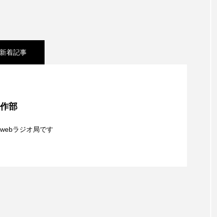
レンティス
アメリカ
アメリカ・イギリス製作
ア
・グランデ
アリス館
アル・パチーノ
アンプラグ
新着記事
イエス・キリスト
イギリス
イギリス映画
イギリ
】8月6日（木）配信 ボランティア活動センターを紹
イラク
インタビュー
インド映画
イ・レ
制作部
ウィリアム・シェイクスピア
ウインド・アンサンブル・コスモス
8月5日（水）配信 一週間の事件事故と防犯ポイン
webラジオ局です
ス
エディントンへようこそ
エミリア・ペレス
エミ
日（水）やよい幼稚園：先生に1学期や夏の過ごし方を
識について
ル・ファニング
エレノアってグレイト。
エンターテイン
ハヌル
オーケストラ
カタール
カナダ映画
国際映画祭
カーテンコールの灯
ガーデニングラジオ