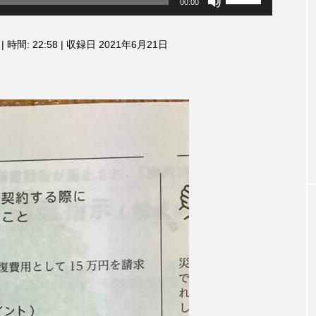
00:00
リ
3月7日
【マイスイートガーデン】7月14
【校区
ュ
ァンス
日（火）配信 庭づくりは曲線を
日（土
ー
|
時間: 22:58
|
収録日 2021年6月21日
しまし
意識しています 三田グリーンネ
ム
2024
調
ットの山本さん
2026.07.14
節
に
は
上
下
矢
印
キ
ー
を
使
TAG LIST
っ
て
く
だ
さ
1975年のケルン・コンサート
1学期
1年生
202
い。
026年
2026年度
20周年
2学期
3年生