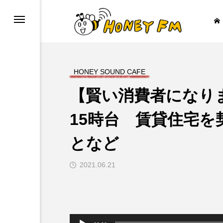
HONEY SOUND CAFE
【賢い消費者になりま
ープレゼント
JAZZ BAR COZY
15時台 賃貸住宅
となど

2021.06.21
音