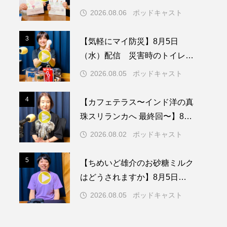
動センターを紹介します
2026.08.06
ポッドキャスト
メリカ映画
アメリカ製作
3
3
【気軽にマイ防災】8月5日
ド
アン・ハサウェイ
（水）配信 災害時のトイレに
ついて
ス製作
イタリア
2026.08.05
ポッドキャスト
ウィキッド
4
4
【カフェテラス〜インド洋の真
珠スリランカへ 最終回〜】8月2
日（日）配信 いよいよ友人宅
2026.08.02
ポッドキャスト
へ
リー・ワトソン
5
5
【ちめいど雄介のお砂糖ミルク
メント
オダギリジョー
はどうされますか】8月5日
（水）配信 島根県の隠岐島で
カフェテラス
2026.08.05
ポッドキャスト
の「とっておきの音楽祭」こぼ
キム・へヨン
れ話、ほか