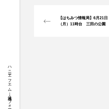
ちめいど
ちめいど雄介の
つなごーごー
てっぺんの
【はちみつ情報局】6月21日
（月）11時台 三田の公園
にげてさがして
はたらく
ひろかわさえこ
ぴぽん
ぶらりまち歩き
まこみち
みるくっくキッズクラブ逆瀬川
もっと知りたい認知症のこと
ゆたかな第三の人生のススメ
わたしらしく心豊かに過ごすた
アカデミックコモンズ
ア