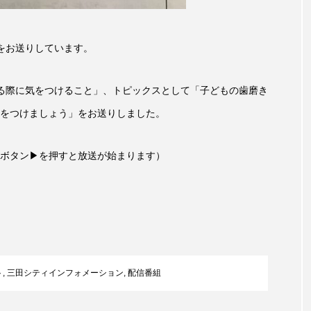
言えない僕は』
あいはらひろゆき
あかしあジュニア合唱
をお送りしています。
いコンサート
あっぷっぷのぷ～
あなたが眠る間
おいしいおのまとぺ
おいしいぱんぱんでんしゃ
お
る際に気をつけること」、トピックスとして「子どもの歯磨き
をつけましょう」をお送りしました。
んと僕の約束
おもいおいも
おーい、応為
お知ら
め食堂
がんを知り、がんを考える
きてみで東北
ボタン▶を押すと放送が始まります）
は？
けやき台中学校
けやき台小学校
こうべさん
2026
こうべさんだ能・狂言・講談子ども教室
こぐま
芸員とつくる『夏のこども美術館』
こばえちゃ東北
こー
ト
,
三田シティインフォメーション
,
配信番組
ずかけ台
すずかけ台小学校
すずきまみ
そんなに