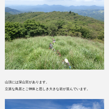
アカデミックコモンズ
アクトスクエア
アナ・レナス
アニバーサリースクラップブッキング
アニメーション映画
アプレンティス
アメリカ
アメリカ・イギリス製作
アメリカ映画
アメリカ製作
アリのおでかけ
アリアナ・グランデ
山頂には深山宮があります。
アリス館
アル・パチーノ
アンプラグド
立派な鳥居とご神体と思しき大きな岩が並んでいます。
アン・ハサウェイ
アーカイブ
アート