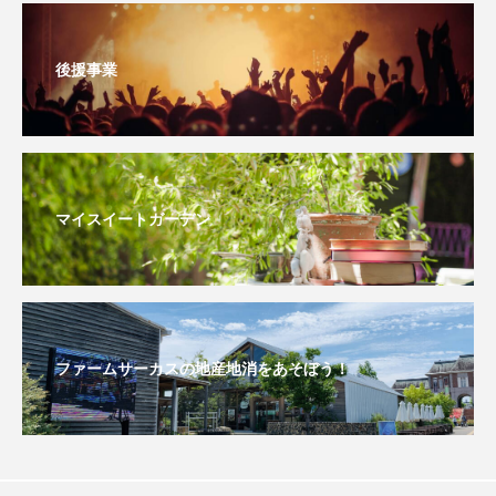
三田つつじヶ丘認定こども園
三田ジュニアバンド
後援事業
三田ビール検定
三田国際ジュニア合唱祭
三田小学校
三田少年少女合唱団
三田市
三田市まちづくり協働センター
マイスイートガーデン
三田市まちのブランド観光課
三田市ママ音楽隊サンダワマミー
三田市合唱連盟
三田市消防団
三田市私立幼稚園連合会
ファームサーカスの地産地消をあそぼう！
三田市総合文化センター
三田松聖高等学校コーラス部
三田混声合唱団