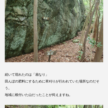
おいしいぱんぱんでんしゃ
おいしい絵本
おしえて絵本
おでかけ情報
おばあちゃんと僕の約束
おもいおいも
おーい、応為
お知らせ
かしこいエルゼ
かしこいグレーテル
かもめ食堂
がんを知り、がんを考える
きてみで東北
続いて現れたのは「扇なり」
きもちはなにいろ？
くまぐみ
田んぼの肥料にするために草刈りが行われていた場所なのだそ
う。
くるまのなかには？
けやき台中学校
地域に根付いた山だったことが伺えますね。
けやき台小学校