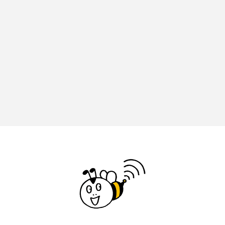
大友剛
大悟
大統領のケーキ
大絶滅展ー生命史のビッグファイブ
大阪市
大阪市立東洋陶磁美術館
大阪市立美術館
大阪市立自然史博物館
天国へいった仕立て屋
太宋山欣勝寺
女声コーラス「ひろの」
女声合唱フラワーエコー
女声合唱団 花みずき
女声合唱団Stella
女声合唱団「花みずき」
女声合唱団ヴァンヴェール
嬉野台生涯教育センター
子どもとふれる狂言