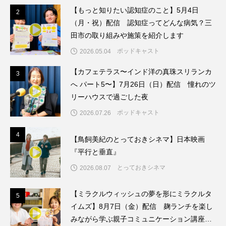
【もっと知りたい認知症のこと】5月4日
2
2
京都市京セラ美術館
人と防災未来センター
（月・祝）配信 認知症ってどんな病気？三
田市の取り組みや施策を紹介します
今日の空が一番好き、とまだ言えない僕は
今田町
ポッドキャスト
2026.05.04
令和7年度
令和8年度
伝統文化
【カフェテラス〜インド洋の真珠スリランカ
3
3
へ パート5〜】7月26日（日）配信 憧れのツ
伝統芸
住友財団文化財維持・修復事業
リーハウスで過ごした夜
ポッドキャスト
佐々木蔵之介
佐藤二朗
体育
2026.07.26
4
4
体育大会
保健体育委員長
【鳥飼美紀のとっておきシネマ】日本映画
『平行と垂直』
保育ネットワーク・ミルク
保育士
とっておきシネマ
2026.08.07
修学旅行
兄を持ち運べるサイズに
【ミラクルウィッシュの夢を形にミラクルタ
5
5
イムズ】8月7日（金）配信 麹ランチを楽し
先生からのメッセージ
入国審査
入園
みながら学ぶ親子コミュニケーション講座開