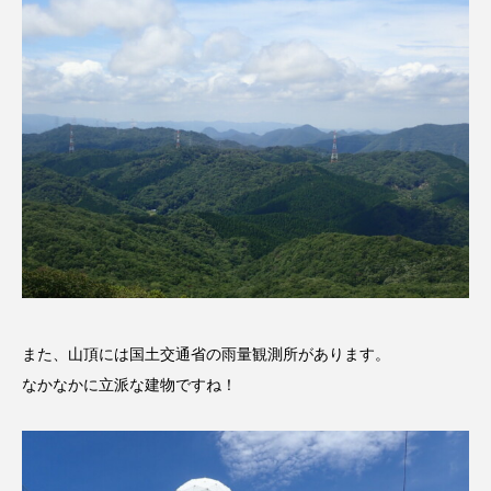
エル・ファニング
エレノアってグレイト。
エンターテインメント
オダギリジョー
オダギリ・ジョー
オム・ハヌル
オーケストラ
カタール
カナダ映画
カフェテラス
カラーモンスター
カンヌ国際映画祭
カーテンコールの灯
また、山頂には国土交通省の雨量観測所があります。
ガーデニングラジオ
キム・へヨン
なかなかに立派な建物ですね！
キング・オブ・キングス
クラファン
クリスマス
クロエ・ジャオ
グリム兄弟