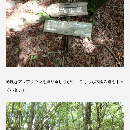
ジャネル・ツァイ
ジューン・スキップ
ジョディ・フォスター
ジョージア
スイス
スイス映画
スウェーデン
スカーレット・ヨハンソン
スケルトン！のりもの編
スターキャットアルバトロス・フィルム
適度なアップダウンを繰り返しながら、こちらも木陰の道を下っ
スティーブン・キング
スペイン映画
ていきます。
スペシャルナビゲーター
セイハ英語学院
センチメンタル・バリュー
ソミーラ・リア・フッディン
タイ映画