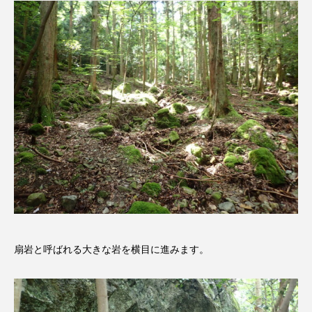
youtube
Yukoの子連れハワイ旅珍道中
⻑尾謙杜
「THE オリバーな犬、（Gosh!!）このヤロウMOVIE」
『今日の空が一番好き、とまだ言えない僕は』
あいはらひろゆき
あかしあジュニア合唱団「さくらんぼ」
あかしあ台小学校
あじさいコンサート
あっぷっぷのぷ～
あなたが眠る間
扇岩と呼ばれる大きな岩を横目に進みます。
あの歌を憶えている
あめぽったん
いばら姫
おいしいおのまとぺ