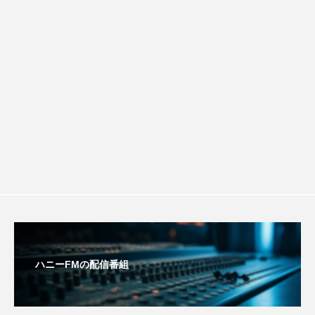
配信 ボランティア活動センターを紹介
チを楽しみながら学ぶ親子コミュニケー
周年慶賀）
七羽のカラス
三つのことば
三まいの羽
します
ション講座開催！
三少
三田あさひ幼稚園
三田あさひ幼稚園2025年度卒園生 お絵かき＆インタビ
ュー
三田くらし歳時記
三田けやき台幼稚園
三田けやき台認定こども園
三田さち幼稚園
三田つつじが丘幼稚園
三田つつじが丘認定こども園
ハニーFMの配信番組
三田つつじヶ丘幼稚園