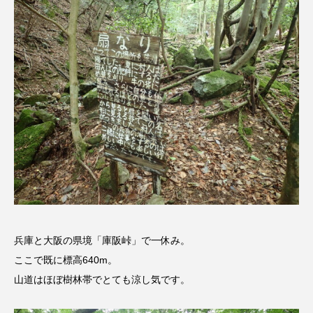
こうべさんだ伝統文化体験フェスタ
こうべさんだ伝統文化体験フェスタ2026
こうべさんだ能・狂言・講談子ども教室
こぐまのいばしょ
こだわり城紀行
こども学芸員とつくる『夏のこども美術館』
こばえちゃ東北
こーろ・るみえーる
さっちゃん社協だより
すずかけ台
兵庫と大阪の県境「庫阪峠」で一休み。
すずかけ台小学校
すずきまみ
ここで既に標高640m。
山道はほぼ樹林帯でとても涼し気です。
そんなにみないでくださいな
ちめいど