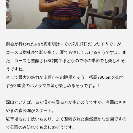
CONCLAVE
CROSSING 心の交差点
DEPARTURES
FACES PLACES
globe
HAMNET
HERE 時を越えて
HONEY
例会が行われたのは梅雨明けすぐの7月17日だったそうですが、
HONEY FM
IT’S OKAY！
J-POP
コースは樹林帯で影が多く、夏でも涼しく歩けるそうですよ。ま
た、コースも整備され3時間半ほどなので今の季節でも楽しめそ
JAZZ
KADOKAWA
KDDI
うですね。
そして最大の魅力が山頂からの眺望だそう！標高790.5mの山で
LATE SHIFT
Let's 追求 The 牛肉
すが360度のパノラマ展望が楽しめるそうですよ！
lets追求the牛肉
LOST LAND
深山といえば、るり渓から登る方が多いようですが、今回はささ
MOCOコレクション オムニバス
やまの森公園がスタート。
駐車場もお手洗いもあり、よく整備された自然豊かな公園ですの
Playground/校庭
ROKKO 森の音ミュージアム
で公園のみ訪れても楽しめそうです。