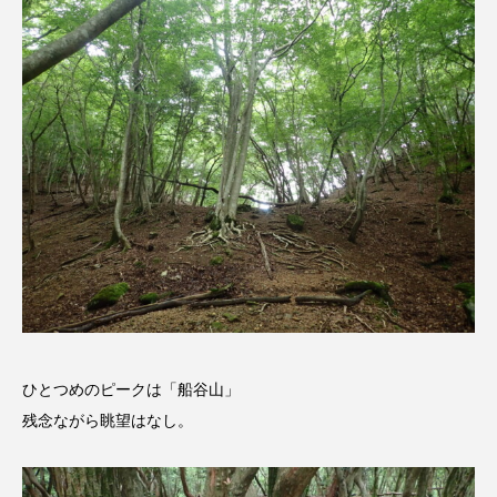
ちめいど雄介のお砂糖ミルクはどうされますか
つつじが丘小学校
つながりCafe‐Nanana no Moe
つなごーごー
てっぺんの向こうにあなたがいる
とくとくトーク
とっておきシネマ
なきごえバス
にげてさがして
のん
はたらくおやさい バナナもいるよ！
ばらぐみ
ぱかっ
ひとつの机、ふたつの制服
ひろかわさえこ
ぴぽん
ふくし情報
ひとつめのピークは「船谷山」
残念ながら眺望はなし。
ふじ幼稚園
ふたりの魔女
ふつうの子ども
ぶらりまち歩き
まこみちの爆笑肉トーク！