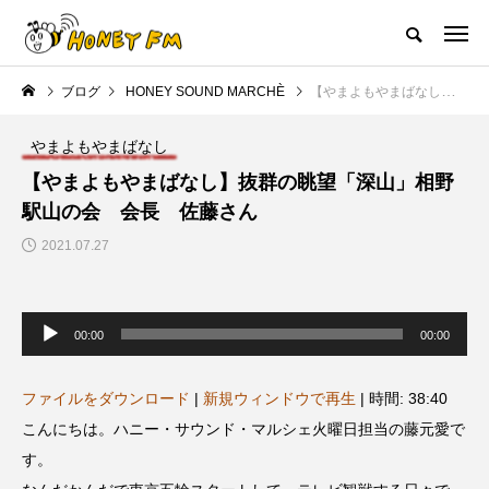
ハニーエフエム｜地域・人にフォーカスし発信するウェブラジオ局
ブログ
HONEY SOUND MARCHÈ
【やまよもやまばなし】抜群の眺望「深山」相野駅山の会 会長 佐藤さん
HOME
ハニーFMの紹介
後援申請
フリーペーパー
プレイ
やまよもやまばなし
NEW POST
【やまよもやまばなし】抜群の眺望「深山」相野
駅山の会 会長 佐藤さん
JAZZ BAR COZY
MY SWEET GARDEN
2021.07.27
音
声
00:00
00:00
プ
レ
ー
ヤ
ファイルをダウンロード
|
新規ウィンドウで再生
|
時間: 38:40
ー
こんにちは。ハニー・サウンド・マルシェ火曜日担当の藤元愛で
美
最終回【JAZZ Bar cozy】3月7
【マイスイートガーデン】7月1
す。
日（木）今回はビル・エヴァン
日（火）配信 庭づくりは曲線