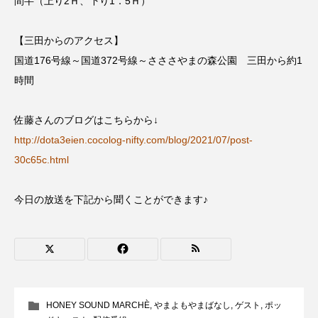
間半（上り2Ｈ、下り1．5Ｈ）
ミルクひまわり園
ミルサポひろば
【三田からのアクセス】
ムハマド・ショフィック・リア・フッディン
国道176号線～国道372号線～さささやまの森公園 三田から約1
時間
ムビチケ
ムビチケカード
ムロツヨシ
佐藤さんのブログはこちらから↓
メキシコ映画
モンテ・クリスト伯
http://dota3eien.cocolog-nifty.com/blog/2021/07/post-
ユニバーサル・ランゲージ
ユニバーサル映画
30c65c.html
ユマ・サーマン
ヨアキム・トリアー
今日の放送を下記から聞くことができます♪
ヨシタケシンスケ
ヨッチョレ
ラプソディ・ラプソディ
ラ・コシーナ／厨房
リスナープレゼント
リバイバル上映
HONEY SOUND MARCHÈ
,
やまよもやまばなし
,
ゲスト
,
ポッ