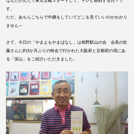
なんだかんだで東京五輪スタートして、テレビ観戦する日々で
名
ス リバーサイド4部作を特集し
意識しています 三田グリーン
ました！
ットの山本さん
2024.03.07
2026.07.14
す。
ただ、あちらこちらで中継をしていてどこを見ていいのかわかり
ません～
TAG LIST
さて、今日の「やまよもやまばなし」は相野駅山の会 会長の佐
藤さんに約3か月ぶりの例会で行かれた大阪府と京都府の境にあ
10周年記念
12月号
る「深山」をご紹介いただきました。
1975年のケルン・コンサート
1学期
1年生
2024年度
2025年
2025年度
2026
2026年
2026年度
20周年
2学期
3年生
4年生
6年生
6月号
77
7月
accototo
BAD GENIUS
BL出版