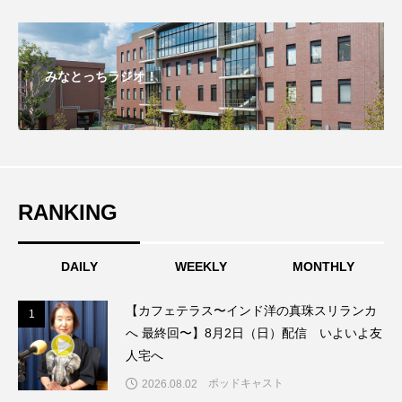
三田男声合唱団
三田祥雲館高校
三田西陵高校
三田警察オンライン
みなとっちラジオ！
三田音楽家連盟
三翠会の想い出ラジオ
三輪小学校
上野台中学校
世界三大ヒルズ合同演奏会
中国映画
RANKING
中坪かなえの いち、に、散歩!!
中学校
中島みゆき
中谷千代子
DAILY
WEEKLY
MONTHLY
中野慶理ピアノリサイタル
丹波篠山市
【カフェテラス〜インド洋の真珠スリランカ
1
1
へ 最終回〜】8月2日（日）配信 いよいよ友
事実無根
五味ヒロミ
交通安全教室
人宅へ
ポッドキャスト
2026.08.02
京都国際博物館
京都市