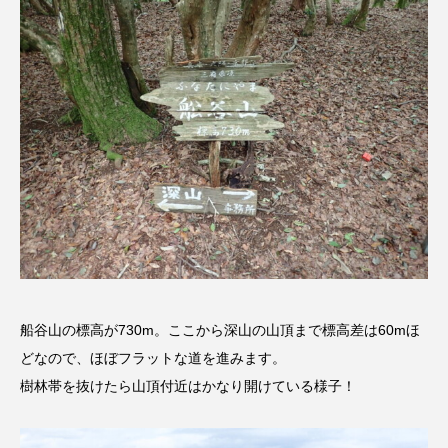
ままとこひろば
みなとっちラジオ！
みるくっくキッズクラブ逆瀬川
みるくっ子通信
みるくのえほん
みるく・ひまわり園
もたいまさこ
もっと知りたい認知症のこと
もんがきとしこの知りたい、聞きたい、伝えたい
やよい幼稚園
ゆたかな第三の人生のススメ
船谷山の標高が730m。ここから深山の山頂まで標高差は60mほ
ゆりのき台中学校
ゆりのき台小学校
どなので、ほぼフラットな道を進みます。
わたしらしく心豊かに過ごすためのふくし情報！
樹林帯を抜けたら山頂付近はかなり開けている様子！
わたなべあや
わらべうたベビーマッサージ