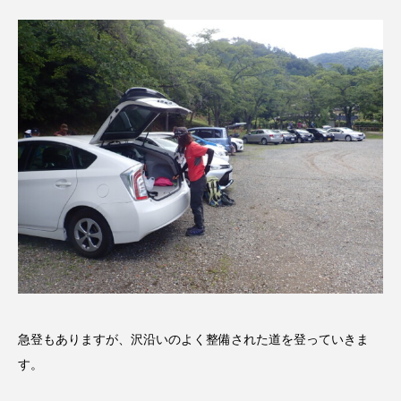
ROKKO森の音ミュージアム
Rooting Aroma
SAKDAC HARMO
SANDA ORGANIC VILLAGE MEETINGのつながるラジオ
SDGs・タイプスマート農業推進プロジェクト関西学院
AgriNOVA
SIKIガーデン Autumn Season
Singing with a smile
snowwhite
SPOTTED PRODUCTIONS/TWIN
SUNSUNキッズ
The Room Next Door
急登もありますが、沢沿いのよく整備された道を登っていきま
す。
This is SUEKI
We Live In Time
WICKED