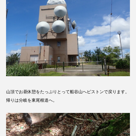
グリム童話
グリム童話の部屋
ケネス・ブラナー
ゲスト
コクヨ
コルベスどの
コンサート
コーラス
サニーサイドブックス
サリー
サンキュー、チャック
ザジフィルムズ
シネマエッセイ
シム・ウンギョン
山頂でお昼休憩をたっぷりとって船谷山へピストンで戻ります。
シム・ヒョンソ
シルヴィオ・ソルディーニ
帰りは分岐を東尾根道へ。
シンシア・エリヴォ
ジェシカ・チャステイン
ジェシー・バックリー
ジオジオのかんむり