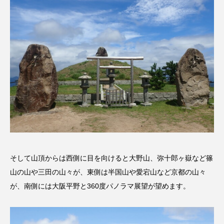
イエス・キリスト
イギリス
イギリス映画
イギリス製作
イタリア
イタリア映画
イベント
イラク
インタビュー
インド映画
イ・レ
ウィキッド
ウィキッド 永遠の約束
ウィリアム・シェイクスピア
ウインド・アンサンブル・コスモス
そして山頂からは西側に目を向けると大野山、弥十郎ヶ嶽など篠
山の山や三田の山々が、東側は半国山や愛宕山など京都の山々
ウインド･アンサンブル･コスモス
が、南側には大阪平野と360度パノラマ展望が望めます。
エディントンへようこそ
エミリア・ペレス
エミリー・ワトソン
エリーザ・シュロット