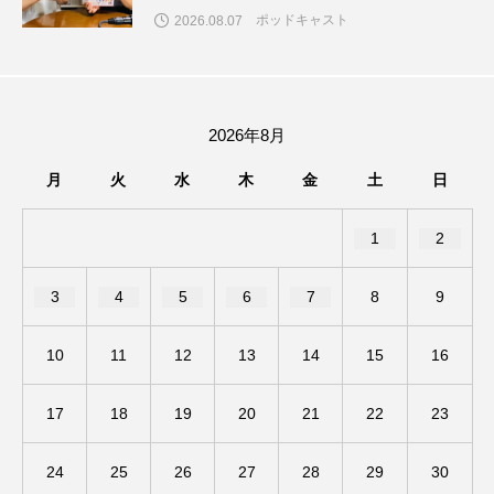
催！
入園説明会
入学
全力！名宝物語
ポッドキャスト
2026.08.07
八景中学校
六甲ヒルズ室内オーケストラ
六甲山
兵庫こだわり城紀行
兵庫県
2026年8月
兵庫県三田市
兵庫県立美術館
月
火
水
木
金
土
日
兵庫陶芸美術館
内田麟太郎
内藤剛志
1
2
刀剣乱舞
初監督作
利重剛
劇場版
3
4
5
6
7
8
9
募集中
北摂三田高校
北摂中央幼稚園
10
11
12
13
14
15
16
北摂学園幼稚園
北村一輝
北野天神
17
18
19
20
21
22
23
十二人の狩人
卒団コンサート
卒園
24
25
26
27
28
29
30