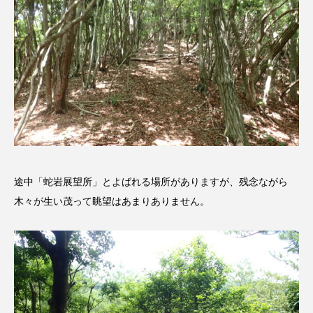
ダイヤモンド 私たちの衣装工房
ダニエル・オートゥイユ
ダミアーノ・ミキエレット
チャイルド・フィルム
チャップリン
チャールズ・ディケンズ
チン・ソヨン
ツォウ・シーチン
途中「蛇岩展望所」とよばれる場所がありますが、残念ながら
ツーリストファミリー
デュオ 1/2のピアニスト
木々が生い茂って眺望はあまりありません。
デンマーク
トム・ヒドルストン
トリデミー賞
トルコ
ドイツ
ドキュメンタリー
ドナルド・トランプ