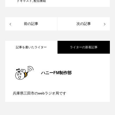
ドキャスト
,
配信番組
リレー
リード・タイプ宇宙教育プロジェクトUNIVERSE＆
前の記事
次の記事
リー・ミラー 彼女の瞳が映す世界
ルイーザ・ラニエリ
ルノワール
記事を書いたライター
ライターの新着記事
レイラへの扉
レオニー・ベネシュ
【鳥飼美紀のとっておきシネマ】日本映
2026.08.07
レベッカ・ズロトヴスキ
ロザリー
ハニーFM制作部
ロストランド
ロヒンギャ
【ミラクルウィッシュの夢を形にミラク
2026.08.07
画『平行と垂直』
ヴィヴァルディと私
兵庫県三田市のwebラジオ局です
【さっちゃん社協だより】8月6日（木）
2026.08.06
ルタイムズ】8月7日（金）配信 麹ラン
ヴォルフラーツハウゼン児童合唱団
一ノ葉千穂芸道６０周年リサイタル（足立紫颯吟道３５