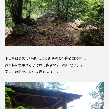
ドマーニ！ 愛のことづて
ナースコール
ニーナ・イエ
ノルウェー映画
ハサン・ハーディ
ハムネット
バッド・ジーニアス
バニーン・アハマド・ナーイフ
下山をはじめて1時間ほどでささやまの森公園の中へ。
バンドー神戸青少年科学館
パルコ
雑木林の散策路とよばれる歩きやすい道になります。
園内には眺めの良い東屋もあります。
ヒトラーの毒見役
ヒョン・ウソク
ピチカート・ママ
ファームサーカスの地産地消をあそぼう！