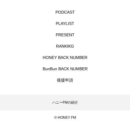
子育て
子育てメッセ
PODCAST
子育て支援スペース みるく
PLAYLIST
子育て支援スペース・みるく
学園小学校
PRESENT
RANKIKG
学校テレフォンライン
学校給食
HONEY BACK NUMBER
学童支援員
安田章大
BunBun BACK NUMBER
完訳 グリム童話 ―子どもと家庭のメルヒェン集―
後援申請
完訳グリム童話
定期演奏会
宝塚ヒルズ室内オーケストラ
家族えとせとら
ハニーFMの紹介
家族ラボ
富士中学校
富士小学校
© HONEY FM