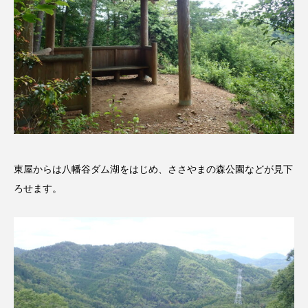
フィンランド
フェルザン・オズペテク
フラワータウン
フラワータウン市民センター
フラワータウン市民センターホール
フランス
フランス映画
フリーペーパー
フレーベル館
ブノワ・ドゥローム
東屋からは八幡谷ダム湖をはじめ、ささやまの森公園などが見下
ブライアン・エプスタイン
ろせます。
ブリジット・ジョーンズの日記
ブリッタ・テッケントラップ
ブレーメンの町楽隊
ブレーメンの音楽隊
プライベート・ケース
プレイリスト
プレゼント
ベルギー