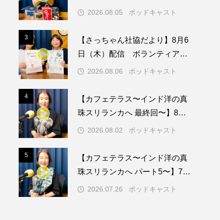
ついて
2026.08.05
ポッドキャスト
メリカ映画
アメリカ製作
3
3
【さっちゃん社協だより】8月6
ド
アン・ハサウェイ
日（木）配信 ボランティア活
動センターを紹介します
ス製作
イタリア
2026.08.06
ポッドキャスト
ウィキッド
4
4
【カフェテラス〜インド洋の真
珠スリランカへ 最終回〜】8月2
日（日）配信 いよいよ友人宅
2026.08.02
ポッドキャスト
へ
リー・ワトソン
5
5
【カフェテラス〜インド洋の真
メント
オダギリジョー
珠スリランカへ パート5〜】7月
26日（日）配信 憧れのツリー
カフェテラス
2026.07.26
ポッドキャスト
ハウスで過ごした夜
キム・へヨン