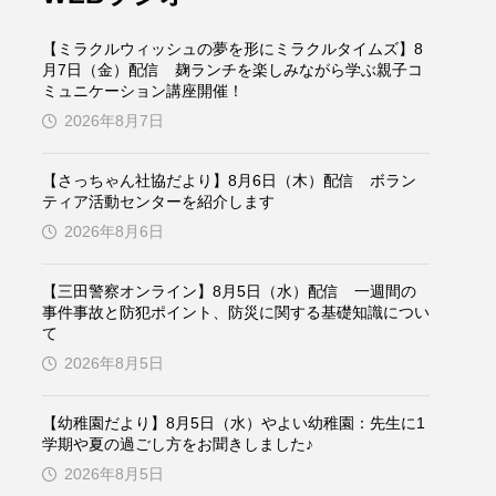
ケンズ
チン・ソヨン
【ミラクルウィッシュの夢を形にミラクルタイムズ】8
トム・ヒドルストン
月7日（金）配信 麹ランチを楽しみながら学ぶ親子コ
ミュニケーション講座開催！
2026年8月7日
ドマーニ！ 愛のことづて
バッド・ジーニアス
【さっちゃん社協だより】8月6日（木）配信 ボラン
ティア活動センターを紹介します
役
ヒョン・ウソク
2026年8月6日
ザン・オズペテク
【三田警察オンライン】8月5日（水）配信 一週間の
事件事故と防犯ポイント、防災に関する基礎知識につい
て
フランス
フランス映画
2026年8月5日
【幼稚園だより】8月5日（水）やよい幼稚園：先生に1
ブレーメンの音楽隊
学期や夏の過ごし方をお聞きしました♪
2026年8月5日
ペット写真大募集！