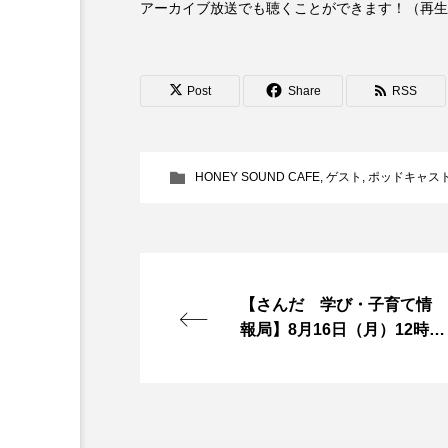
アーカイブ放送でも聴くことができます！（再生
『今日の空が一番好き、とまだ
あかしあ台小学校
あじさ
Post
Share
RSS
あめぽったん
いばら姫
おでかけ情報
おばあちゃ
HONEY SOUND CAFE
,
ゲスト
,
ポッドキャス
かしこいグレーテル
かも
くまぐみ
くるまのなかに
【さんだ 学び・子育て情
こうべさんだ伝統文化体験フェスタ
報局】8月16日（月）12時放
送 食育の取り組みについ
こだわり城紀行
こども学
て
さっちゃん社協だより
す