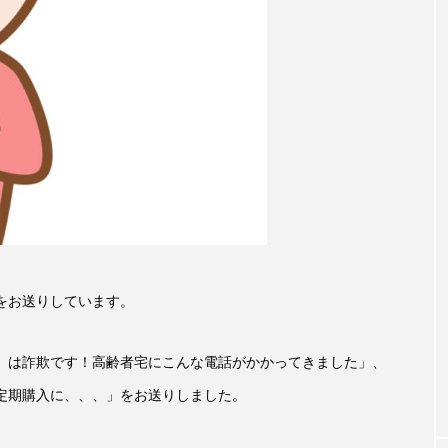
accototo
BAD GENIUS
BL出版
CONCLAVE
LACES
globe
HAMNET
HERE 時を越えて
JAZZ
KADOKAWA
KDDI
LATE SHIFT
L
AND
MOCOコレクション オムニバス
Playground/校庭
ROKKO森の音ミュージアム
Rooting Aroma
SAKDAC
 MEETINGのつながるラジオ
SDGs・タイプスマート農業推進プロジェ
をお送りしています。
Singing with a smile
snowwhite
SPOTTED PRODUC
』は詐欺です！高齢者宅にこんな電話がかかってきました」、
m Next Door
This is SUEKI
We Live In Time
WIC
定期購入に、、、」をお送りしました。
⻑尾謙杜
「THE オリバーな犬、（Gosh!!）このヤロウMOV