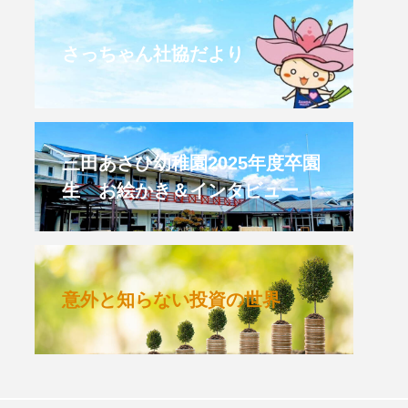
CROSSING 心の交差点
さっちゃん社協だより
HONEY
HONEY FM
et's 追求 The 牛肉
三田あさひ幼稚園2025年度卒園
生 お絵かき＆インタビュー
 HARMO
クト関西学院AgriNOVA
意外と知らない投資の世界
TIONS/TWIN
KED
youtube
IE」