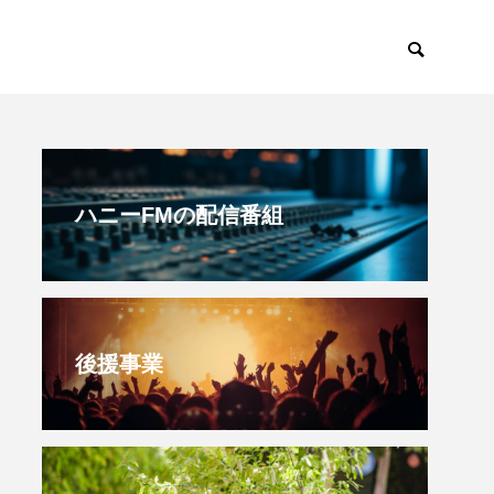
すみからすみまで
放課後ラジオ！
ハニーFMの配信番組
後援事業
