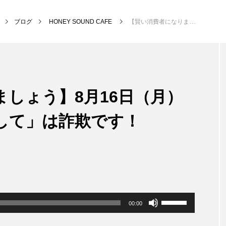
ブログ
HONEY SOUND CAFE
【賢い消費者になりましょう】8月16日（月）15時台 「名前を貸して」は詐欺です！
NEW POST
しょう】8月16日（月）
MY SWEET GARDEN
校区
貸して」は詐欺です！
ボ
00:00
リ
ュ
ー