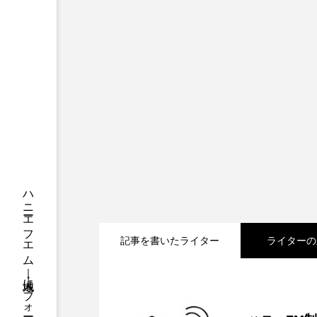
ちめいど
ちめいど雄介の
つなごーごー
てっぺんの
にげてさがして
はたらく
ひろかわさえこ
ぴぽん
ぶらりまち歩き
まこみち
みるくっくキッズクラブ逆瀬川
もっと知りたい認知症のこと
記事を書いたライター
ライターの
ゆたかな第三の人生のススメ
わたしらしく心豊かに過ごすた
2026.08.07
【ミラクルウィッシュの
アカデミックコモンズ
ア