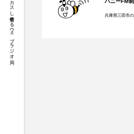
ハニーエフエム｜地域・人にフォーカスし発信するウェブラジオ局
ハニーFM
2026.08.06
【さっちゃん社協だより
ンチを楽しみながら学ぶ
アニメーション映画
アプ
兵庫県三田市の
アリのおでかけ
アリアナ
2026.08.05
【三田警察オンライン】
介します
アーカイブ
アート
ト、防災に関する基礎知
イタリア映画
イベント
ウィキッド 永遠の約束
ウインド･アンサンブル･コスモ
エリーザ・シュロット
エ
オダギリ・ジョー
オム・
カラーモンスター
カンヌ