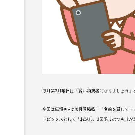
6月号
77
7月
DEPARTURES
FACES P
IT’S OKAY！
J-POP
lets追求the牛肉
LOST L
ROKKO 森の音ミュージアム
SANDA ORGANIC VILLAGE
毎月第3月曜日は「賢い消費者になりましょう」
SIKIガーデン Autumn Season
今回は広報さんだ8月号掲載「『名前を貸して！
SUNSUNキッズ
The Roo
トピックスとして「お試し、1回限りのつもりが
Yukoの子連れハワイ旅珍道中