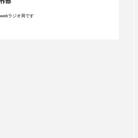
制作部
】8月6日（木）配信 ボランティア活動センターを紹
親子コミュニケーション講座開催！
レンティス
アメリカ
アメリカ・イギリス製作
ア
webラジオ局です
・グランデ
アリス館
アル・パチーノ
アンプラグ
8月5日（水）配信 一週間の事件事故と防犯ポイン
イエス・キリスト
イギリス
イギリス映画
イギリ
識について
イラク
インタビュー
インド映画
イ・レ
ウィリアム・シェイクスピア
ウインド・アンサンブル・コスモス
ス
エディントンへようこそ
エミリア・ペレス
エミ
ル・ファニング
エレノアってグレイト。
エンターテイン
ハヌル
オーケストラ
カタール
カナダ映画
国際映画祭
カーテンコールの灯
ガーデニングラジオ