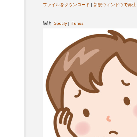
ヤ
プレゼント】兵庫陶芸美
最終回【JAZZ Bar cozy】
ファイルをダウンロード
|
新規ウィンドウで再生
ー
展「こども学芸員とつく
（木）今回はビル・エヴ
ども美術館』」 5名様
リバーサイド4部作を特集
購読:
Spotify
|
iTunes
プレゼント！
た！
9
2024.03.07
10周年記念
12月号
2025年度
2026
2