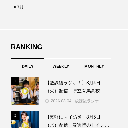
afe‐Nanana no Moe
« 7月
なきごえバス
つの机、ふたつの制服
の子ども
RANKING
DAILY
WEEKLY
MONTHLY
園
もたいまさこ
1
1
【放課後ラジオ！】8月4日
稚園
（火）配信 県立有馬高校 第
74回兵庫学校農業クラブ連盟大
2026.08.04
放課後ラジオ！
会について
ージ
2
2
【気軽にマイ防災】8月5日
（水）配信 災害時のトイレに
ッキング