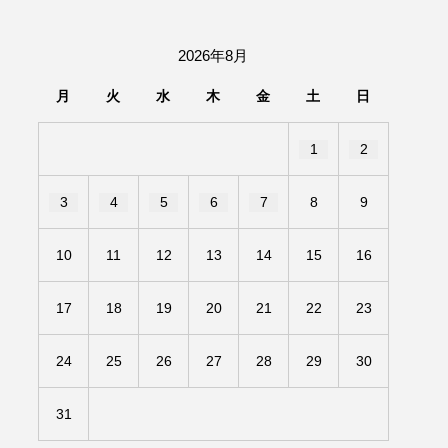
団「さくらんぼ」
2026年8月
あの歌を憶えている
月
火
水
木
金
土
日
いしい絵本
おしえて絵本
1
2
せ
かしこいエルゼ
3
4
5
6
7
8
9
きもちはなにいろ？
10
11
12
13
14
15
16
だ伝統文化体験フェスタ
17
18
19
20
21
22
23
のいばしょ
24
25
26
27
28
29
30
ろ・るみえーる
みないでくださいな
31