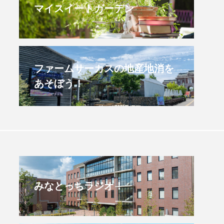
マイスイートガーデン
すみからすみまで】3月16
【放課後ラジオ！】8月
）三田市立 高平小学校
配信 県立有馬高校 第
学校農業クラブ連盟大
.03.16
2026.08.04
ファームサーカスの地産地消を
あそぼう！
みなとっちラジオ！
4年度
2025年
4年生
6年生