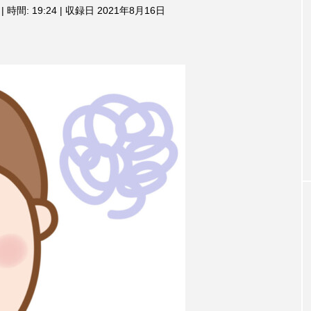
3月7日
【マイスイートガーデン】7月14
【校区
|
時間: 19:24
|
収録日 2021年8月16日
ム
調
ァンス
日（火）配信 庭づくりは曲線を
日（土
節
しまし
意識しています 三田グリーンネ
2024
に
ットの山本さん
は
2026.07.14
上
下
矢
印
キ
ー
を
使
っ
て
TAG LIST
く
だ
さ
い。
1975年のケルン・コンサート
1学期
1年生
202
026年
2026年度
20周年
2学期
3年生