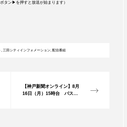
ボタン▶を押すと放送が始まります）
言えない僕は』
あいはらひろゆき
あかしあジュニア合唱
いコンサート
あっぷっぷのぷ～
あなたが眠る間
おいしいおのまとぺ
おいしいぱんぱんでんしゃ
お
んと僕の約束
おもいおいも
おーい、応為
お知ら
ト
,
三田シティインフォメーション
,
配信番組
め食堂
がんを知り、がんを考える
きてみで東北
は？
けやき台中学校
けやき台小学校
こうべさん
【神戸新聞オンライン】8月
2026
こうべさんだ能・狂言・講談子ども教室
こぐま
16日（月）15時台 バス停
送迎、相乗りで
芸員とつくる『夏のこども美術館』
こばえちゃ東北
こー
ずかけ台
すずかけ台小学校
すずきまみ
そんなに