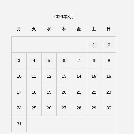
団「さくらんぼ」
2026年8月
あの歌を憶えている
月
火
水
木
金
土
日
いしい絵本
おしえて絵本
1
2
せ
かしこいエルゼ
3
4
5
6
7
8
9
きもちはなにいろ？
10
11
12
13
14
15
16
だ伝統文化体験フェスタ
17
18
19
20
21
22
23
のいばしょ
24
25
26
27
28
29
30
ろ・るみえーる
みないでくださいな
31