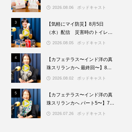
動センターを紹介します
2026.08.06
ポッドキャスト
メリカ映画
アメリカ製作
3
3
【気軽にマイ防災】8月5日
ド
アン・ハサウェイ
（水）配信 災害時のトイレに
ついて
ス製作
イタリア
2026.08.05
ポッドキャスト
ウィキッド
4
4
【カフェテラス〜インド洋の真
珠スリランカへ 最終回〜】8月2
日（日）配信 いよいよ友人宅
2026.08.02
ポッドキャスト
へ
リー・ワトソン
5
5
【カフェテラス〜インド洋の真
メント
オダギリジョー
珠スリランカへ パート5〜】7月
26日（日）配信 憧れのツリー
カフェテラス
2026.07.26
ポッドキャスト
ハウスで過ごした夜
キム・へヨン