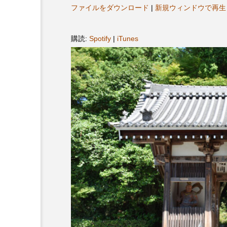
ヤ
プレゼント】兵庫陶芸美
最終回【JAZZ Bar cozy】
ファイルをダウンロード
|
新規ウィンドウで再生
ー
展「こども学芸員とつく
（木）今回はビル・エヴ
ども美術館』」 5名様
リバーサイド4部作を特集
購読:
Spotify
|
iTunes
プレゼント！
た！
9
2024.03.07
10周年記念
12月号
2025年度
2026
2