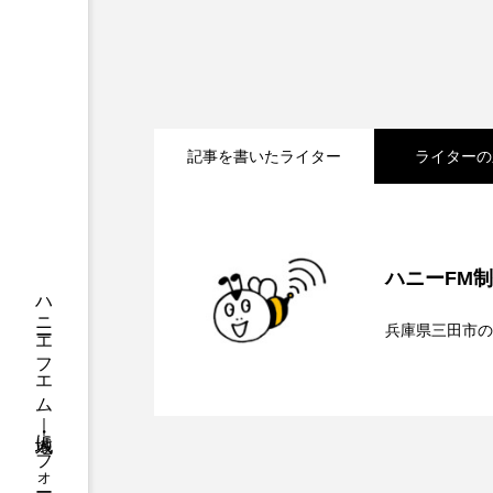
ちめいど
ちめいど雄介の
つなごーごー
てっぺんの
にげてさがして
はたらく
記事を書いたライター
ライターの
ひろかわさえこ
ぴぽん
2026.08.06
【さっちゃん社協だより
ぶらりまち歩き
まこみち
ハニーFM
みるくっくキッズクラブ逆瀬川
2026.08.05
【三田警察オンライン】
介します
兵庫県三田市の
もっと知りたい認知症のこと
2026.08.05
【幼稚園だより】8月5
ト、防災に関する基礎知
ゆたかな第三の人生のススメ
わたしらしく心豊かに過ごすた
お聞きしました♪
アカデミックコモンズ
ア