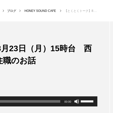
ブログ
HONEY SOUND CAFE
【とくとくトーク】8月23日（月）15時台 西国霊場花山院 山本住職のお話
NEW POST
月23日（月）15時台 西
MY SWEET GARDEN
校区
住職のお話
ボ
00:00
リ
ュ
ー