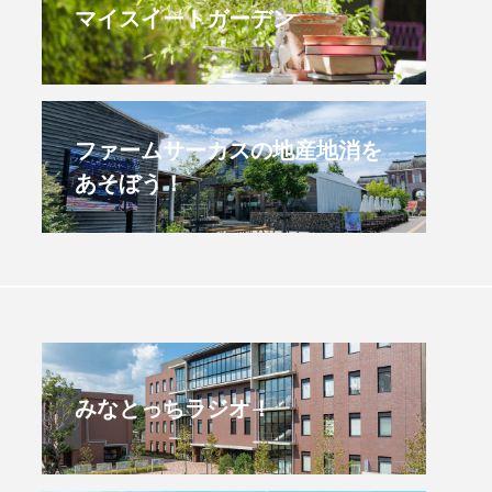
マイスイートガーデン
すみからすみまで】3月16
【放課後ラジオ！】8月
）三田市立 高平小学校
配信 県立有馬高校 第
学校農業クラブ連盟大
.03.16
2026.08.04
ファームサーカスの地産地消を
あそぼう！
みなとっちラジオ！
4年度
2025年
4年生
6年生