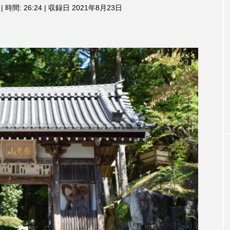
3月7日
【マイスイートガーデン】7月14
【校区
|
時間: 26:24
|
収録日 2021年8月23日
ム
調
ァンス
日（火）配信 庭づくりは曲線を
日（土
節
しまし
意識しています 三田グリーンネ
2024
に
ットの山本さん
は
2026.07.14
上
下
矢
印
キ
ー
を
使
っ
て
TAG LIST
く
だ
さ
い。
1975年のケルン・コンサート
1学期
1年生
202
026年
2026年度
20周年
2学期
3年生