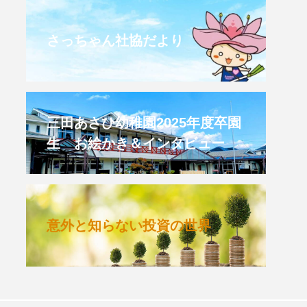
CROSSING 心の交差点
さっちゃん社協だより
HONEY
HONEY FM
et's 追求 The 牛肉
三田あさひ幼稚園2025年度卒園
生 お絵かき＆インタビュー
 HARMO
クト関西学院AgriNOVA
意外と知らない投資の世界
TIONS/TWIN
KED
youtube
IE」