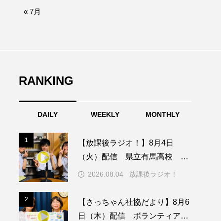
afe‐Nanana no Moe
« 7月
なきごえバス
つの机、ふたつの制服
の子ども
RANKING
DAILY
WEEKLY
MONTHLY
園
もたいまさこ
1
1
【放課後ラジオ！】8月4日
稚園
（火）配信 県立有馬高校 第
74回兵庫学校農業クラブ連盟大
2026.08.04
放課後ラジオ！
会について
ージ
2
2
【さっちゃん社協だより】8月6
日（木）配信 ボランティア活
ッキング