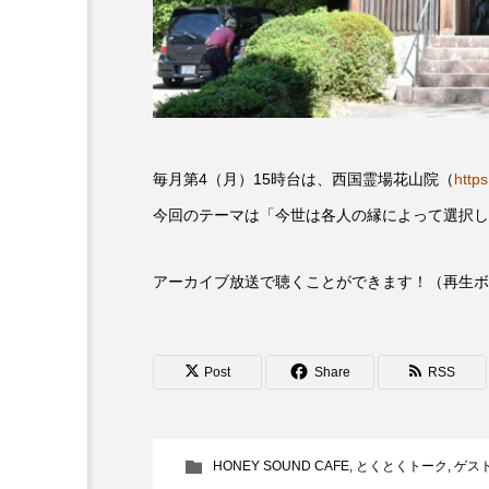
6月号
77
7月
DEPARTURES
FACES P
IT’S OKAY！
J-POP
毎月第4（月）15時台は、西国霊場花山院（
https
lets追求the牛肉
LOST L
今回のテーマは「今世は各人の縁によって選択し
ROKKO 森の音ミュージアム
アーカイブ放送で聴くことができます！（再生ボ
SANDA ORGANIC VILLAGE
SIKIガーデン Autumn Season
Post
Share
RSS
SUNSUNキッズ
The Roo
HONEY SOUND CAFE
,
とくとくトーク
,
ゲス
Yukoの子連れハワイ旅珍道中