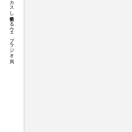
ハニーエフエム｜地域・人にフォーカスし発信するウェブラジオ局
アニメーション映画
アプ
アリのおでかけ
アリアナ
アーカイブ
アート
イタリア映画
イベント
ウィキッド 永遠の約束
ウインド･アンサンブル･コスモ
エリーザ・シュロット
エ
オダギリ・ジョー
オム・
カラーモンスター
カンヌ