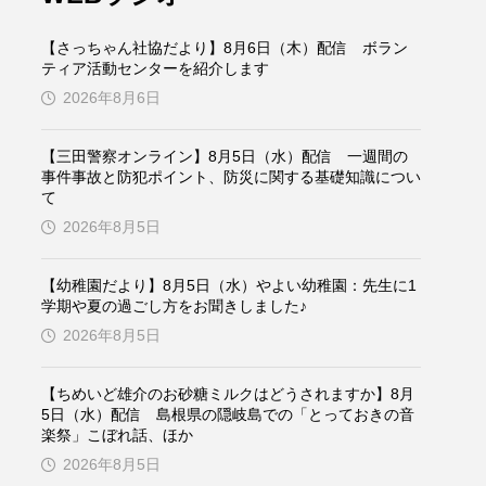
ケンズ
チン・ソヨン
【さっちゃん社協だより】8月6日（木）配信 ボラン
トム・ヒドルストン
ティア活動センターを紹介します
2026年8月6日
ドマーニ！ 愛のことづて
【三田警察オンライン】8月5日（水）配信 一週間の
バッド・ジーニアス
事件事故と防犯ポイント、防災に関する基礎知識につい
て
役
ヒョン・ウソク
2026年8月5日
ザン・オズペテク
【幼稚園だより】8月5日（水）やよい幼稚園：先生に1
学期や夏の過ごし方をお聞きしました♪
フランス
フランス映画
2026年8月5日
【ちめいど雄介のお砂糖ミルクはどうされますか】8月
5日（水）配信 島根県の隠岐島での「とっておきの音
ブレーメンの音楽隊
楽祭」こぼれ話、ほか
2026年8月5日
ペット写真大募集！