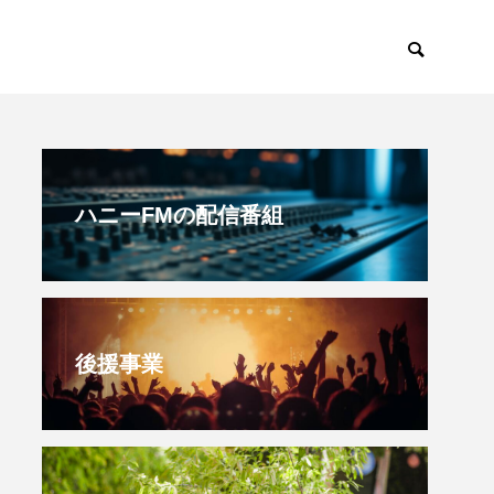
すみからすみまで
放課後ラジオ！
ハニーFMの配信番組
後援事業
