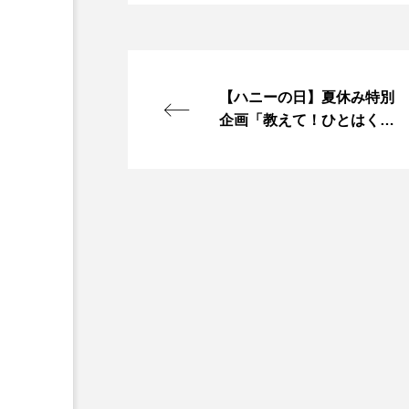
『今日の空が一番好き、とまだ
あかしあ台小学校
あじさ
【ハニーの日】夏休み特別
あめぽったん
いばら姫
企画「教えて！ひとはく先
生！」昆虫編PART3
おでかけ情報
おばあちゃ
かしこいグレーテル
かも
くまぐみ
くるまのなかに
こうべさんだ伝統文化体験フェスタ
こだわり城紀行
こども学
さっちゃん社協だより
す