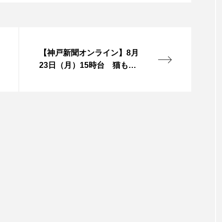
言えない僕は』
あいはらひろゆき
あかしあジュニア合唱
いコンサート
あっぷっぷのぷ～
あなたが眠る間
【神戸新聞オンライン】8月
おいしいおのまとぺ
おいしいぱんぱんでんしゃ
お
23日（月）15時台 猫も人
も暮らしやすいまちに
んと僕の約束
おもいおいも
おーい、応為
お知ら
め食堂
がんを知り、がんを考える
きてみで東北
は？
けやき台中学校
けやき台小学校
こうべさん
2026
こうべさんだ能・狂言・講談子ども教室
こぐま
芸員とつくる『夏のこども美術館』
こばえちゃ東北
こー
ずかけ台
すずかけ台小学校
すずきまみ
そんなに