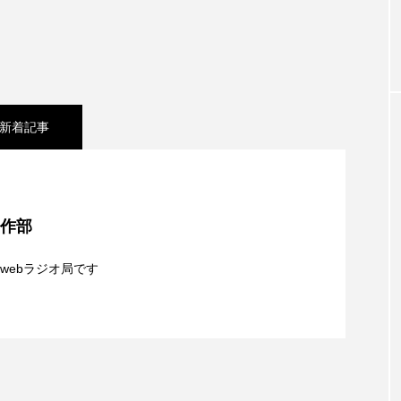
お砂糖ミルクはどうされますか
つつじが丘小学校
つながりC
向こうにあなたがいる
とくとくトーク
とっておきシネマ
おやさい バナナもいるよ！
ばらぐみ
ぱかっ
ひと
新着記事
ふくし情報
ふじ幼稚園
ふたりの魔女
ふつう
】8月6日（木）配信 ボランティア活動センターを紹
の爆笑肉トーク！
ままとこひろば
みなとっちラジオ！
制作部
みるくっ子通信
みるくのえほん
みるく・ひまわり
8月5日（水）配信 一週間の事件事故と防犯ポイン
webラジオ局です
もんがきとしこの知りたい、聞きたい、伝えたい
やよい幼
日（水）やよい幼稚園：先生に1学期や夏の過ごし方を
識について
ゆりのき台中学校
ゆりのき台小学校
めのふくし情報！
わたなべあや
わらべうたベビーマッサ
クトスクエア
アナ・レナス
アニバーサリースクラップブ