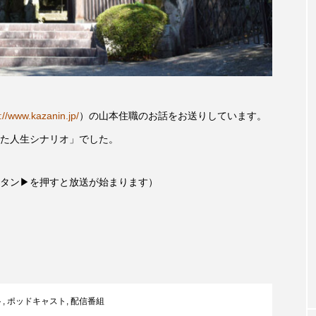
accototo
BAD GENIUS
BL出版
CONCLAVE
LACES
globe
HAMNET
HERE 時を越えて
JAZZ
KADOKAWA
KDDI
LATE SHIFT
L
://www.kazanin.jp/
）の山本住職のお話をお送りしています。
AND
MOCOコレクション オムニバス
Playground/校庭
た人生シナリオ」でした。
ROKKO森の音ミュージアム
Rooting Aroma
SAKDAC
タン▶を押すと放送が始まります）
 MEETINGのつながるラジオ
SDGs・タイプスマート農業推進プロジェ
Singing with a smile
snowwhite
SPOTTED PRODUC
m Next Door
This is SUEKI
We Live In Time
WIC
ト
,
ポッドキャスト
,
配信番組
⻑尾謙杜
「THE オリバーな犬、（Gosh!!）このヤロウMOV