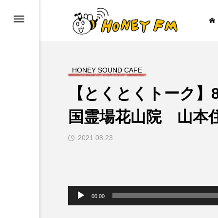
HONEY SOUND CAFE
【とくとくトーク】8
ープレゼント
JAZZ BAR COZY
国霊場花山院 山本
2021.08.23

音
声
00:00
プ
レ
ー