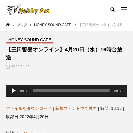
ハニーエフエム｜地域・人にフォーカスし発信するウェブラジオ局
ブログ
HONEY SOUND CAFE
【三田警察オンライン】4月20日（水）16時台放送
HOME
ハニーFMの紹介
後援申請
フリーペーパー
プレイ
HONEY SOUND CAFE
NEW POST
【三田警察オンライン】4月20日（水）16時台放
送
JAZZ BAR COZY
MY SWEET GARDEN
2022.04.20
音
声
00:00
00:00
プ
レ
ー
ヤ
ファイルをダウンロード
|
新規ウィンドウで再生
|
時間: 13:15
|
ー
収録日 2022年4月20日
美
最終回【JAZZ Bar cozy】3月7
【マイスイートガーデン】7月1
日（木）今回はビル・エヴァン
日（火）配信 庭づくりは曲線