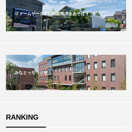
おいしいぱんぱんでんしゃ
おいしい絵本
ファームサーカスの地産地消をあそぼう！
おしえて絵本
おでかけ情報
おばあちゃんと僕の約束
おもいおいも
おーい、応為
お知らせ
かしこいエルゼ
かしこいグレーテル
かもめ食堂
みなとっちラジオ！
がんを知り、がんを考える
きてみで東北
きもちはなにいろ？
くまぐみ
くるまのなかには？
けやき台中学校
RANKING
けやき台小学校