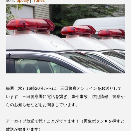
購読:
Spotify
|
iTunes
名
ス リバーサイド4部作を特集し
意識しています 三田グリーン
ました！
ットの山本さん
2024.03.07
2026.07.14
TAG LIST
10周年記念
12月号
1975年のケルン・コンサート
1学期
1年生
2024年度
2025年
2025年度
2026
毎週（水）16時20分からは、三田警察オンラインをお送りして
2026年
2026年度
20周年
2学期
います。三田警察署に電話を繋ぎ、事件事故、防犯情報、警察か
らのお知らせなどをお聞きしています。
3年生
4年生
6年生
6月号
77
アーカイブ放送で聴くことができます！（再生ボタン▶を押すと
7月
accototo
BAD GENIUS
BL出版
放送が始まります）