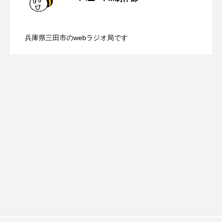
ROKKO森の音ミュージアム
Rooting Aroma
【鳥飼美紀のとっておきシネマ】日本映
2026.08.07
（土）配信 宮城県松島町「松島」
SAKDAC HARMO
兵庫県三田市のwebラジオ局です
【ミラクルウィッシュの夢を形にミラク
2026.08.07
画『平行と垂直』
SANDA ORGANIC VILLAGE MEETINGのつながるラジオ
SDGs・タイプスマート農業推進プロジェクト関西学院
AgriNOVA
ルタイムズ】8月7日（金）配信 麹ラン
SIKIガーデン Autumn Season
チを楽しみながら学ぶ親子コミュニケー
Singing with a smile
snowwhite
SPOTTED PRODUCTIONS/TWIN
ション講座開催！
SUNSUNキッズ
The Room Next Door
This is SUEKI
We Live In Time
WICKED