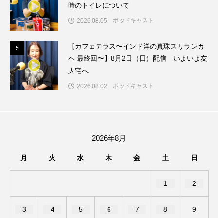
ちめいど雄介のお砂糖ミルクはどうされますか
時のトイレについて
ポッドキャスト
2026.08.05
つつじが丘小学校
つながりCafe‐Nanana no Moe
【カフェテラス〜インド洋の真珠スリランカ
5
5
つなごーごー
てっぺんの向こうにあなたがいる
へ 最終回〜】8月2日（日）配信 いよいよ友
人宅へ
とくとくトーク
とっておきシネマ
ポッドキャスト
2026.08.02
なきごえバス
にげてさがして
のん
はたらくおやさい バナナもいるよ！
ばらぐみ
2026年8月
ぱかっ
ひとつの机、ふたつの制服
月
火
水
木
金
土
日
ひろかわさえこ
ぴぽん
ふくし情報
1
2
ふじ幼稚園
ふたりの魔女
ふつうの子ども
3
4
5
6
7
8
9
ぶらりまち歩き
まこみちの爆笑肉トーク！