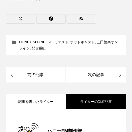
CONCLAVE
CROSSING 心の交差点
DEPARTURES
FACES PLACES
globe
HAMNET
HERE 時を越えて
HONEY
HONEY SOUND CAFE
,
ゲスト
,
ポッドキャスト
,
三田警察オン
ライン
,
配信番組
HONEY FM
IT’S OKAY！
J-POP
JAZZ
KADOKAWA
KDDI
前の記事
次の記事
LATE SHIFT
Let's 追求 The 牛肉
lets追求the牛肉
LOST LAND
記事を書いたライター
ライターの新着記事
MOCOコレクション オムニバス
Playground/校庭
ROKKO 森の音ミュージアム
【内藤美保のこばえちゃ東北】8月8日
2026.08.08
ハニーFM制作部