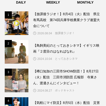
DAILY
WEEKLY
MONTHLY
こうべさんだ伝統文化体験フェスタ
【放課後ラジオ！】8月4日（火）配信 県立
1
1
こうべさんだ伝統文化体験フェスタ2026
有馬高校 第74回兵庫学校農業クラブ連盟大
会について
こうべさんだ能・狂言・講談子ども教室
放課後ラジオ！
2026.08.04
こぐまのいばしょ
こだわり城紀行
2
2
【鳥飼美紀のとっておきシネマ】イギリス映
画『２度目のはなればなれ』
こども学芸員とつくる『夏のこども美術館』
とっておきシネマ
2024.10.04
こばえちゃ東北
こーろ・るみえーる
【樽口知加の三田市SHOW防団！】8月27日
3
3
さっちゃん社協だより
すずかけ台
（火）配信 三田市消防団 広報部 寺東さ
ん、渡邊さんにインタビュー！
すずかけ台小学校
すずきまみ
ポッドキャスト
2024.08.27
そんなにみないでくださいな
ちめいど
4
4
【気軽にマイ防災】8月5日（水）配信 災害