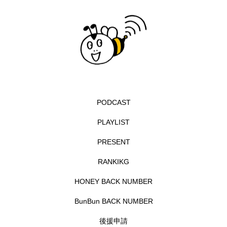
イエス・キリスト
イギリス
イギリス映画
イギリス製作
イタリア
イタリア映画
イベント
イラク
インタビュー
インド映画
イ・レ
ウィキッド
PODCAST
ウィキッド 永遠の約束
PLAYLIST
ウィリアム・シェイクスピア
PRESENT
ウインド・アンサンブル・コスモス
RANKIKG
ウインド･アンサンブル･コスモス
HONEY BACK NUMBER
エディントンへようこそ
エミリア・ペレス
BunBun BACK NUMBER
後援申請
エミリー・ワトソン
エリーザ・シュロット