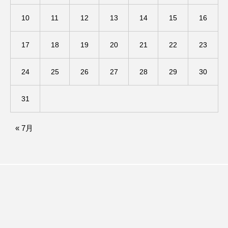
10
11
12
13
14
15
16
ままとこひろば
みなとっちラジオ！
17
18
19
20
21
22
23
みるくっくキッズクラブ逆瀬川
みるくっ子通信
みるくのえほん
みるく・ひまわり園
24
25
26
27
28
29
30
もたいまさこ
もっと知りたい認知症のこと
31
もんがきとしこの知りたい、聞きたい、伝えたい
« 7月
やよい幼稚園
ゆたかな第三の人生のススメ
ゆりのき台中学校
ゆりのき台小学校
わたしらしく心豊かに過ごすためのふくし情報！
わたなべあや
わらべうたベビーマッサージ