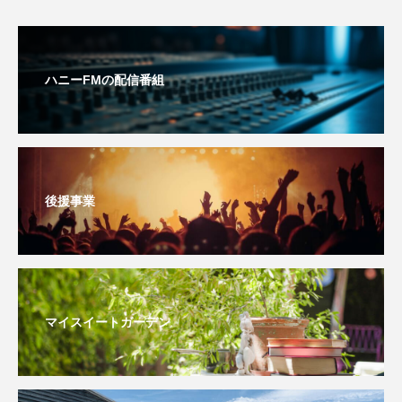
youtube
Yukoの子連れハワイ旅珍道中
⻑尾謙杜
ハニーFMの配信番組
「THE オリバーな犬、（Gosh!!）このヤロウMOVIE」
『今日の空が一番好き、とまだ言えない僕は』
あいはらひろゆき
後援事業
あかしあジュニア合唱団「さくらんぼ」
あかしあ台小学校
あじさいコンサート
あっぷっぷのぷ～
あなたが眠る間
マイスイートガーデン
あの歌を憶えている
あめぽったん
いばら姫
おいしいおのまとぺ