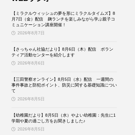
ケンズ
チン・ソヨン
【ミラクルウィッシュの夢を形にミラクルタイムズ】8
トム・ヒドルストン
月7日（金）配信 麹ランチを楽しみながら学ぶ親子コ
ミュニケーション講座開催！
2026年8月7日
ドマーニ！ 愛のことづて
バッド・ジーニアス
【さっちゃん社協だより】8月6日（木）配信 ボラン
ティア活動センターを紹介します
役
ヒョン・ウソク
2026年8月6日
ザン・オズペテク
【三田警察オンライン】8月5日（水）配信 一週間の
事件事故と防犯ポイント、防災に関する基礎知識につい
て
フランス
フランス映画
2026年8月5日
【幼稚園だより】8月5日（水）やよい幼稚園：先生に1
ブレーメンの音楽隊
学期や夏の過ごし方をお聞きしました♪
2026年8月5日
ペット写真大募集！