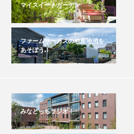
マイスイートガーデン
後ラジオ！】8月4日（火）
【後援事業】第３回と
県立有馬高校 第74回兵庫
音楽会
業クラブ連盟大会について
2026.07.29
.08.04
ファームサーカスの地産地消を
あそぼう！
みなとっちラジオ！
4年度
2025年
4年生
6年生