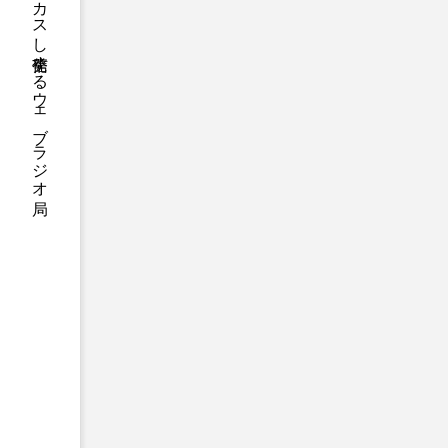
ハニーエフエム｜地域・人にフォーカスし発信するウェブラジオ局
ト、防災に関する基礎知
アニメーション映画
アプ
アリのおでかけ
アリアナ
アーカイブ
アート
イタリア映画
イベント
ウィキッド 永遠の約束
ウインド･アンサンブル･コスモ
エリーザ・シュロット
エ
オダギリ・ジョー
オム・
カラーモンスター
カンヌ