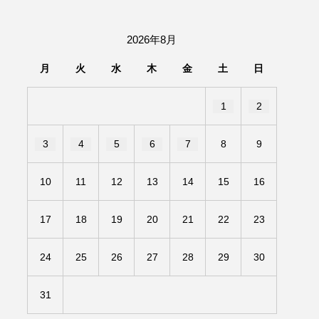
団「さくらんぼ」
2026年8月
あの歌を憶えている
月
火
水
木
金
土
日
いしい絵本
おしえて絵本
1
2
せ
かしこいエルゼ
3
4
5
6
7
8
9
きもちはなにいろ？
10
11
12
13
14
15
16
だ伝統文化体験フェスタ
17
18
19
20
21
22
23
のいばしょ
24
25
26
27
28
29
30
ろ・るみえーる
みないでくださいな
31