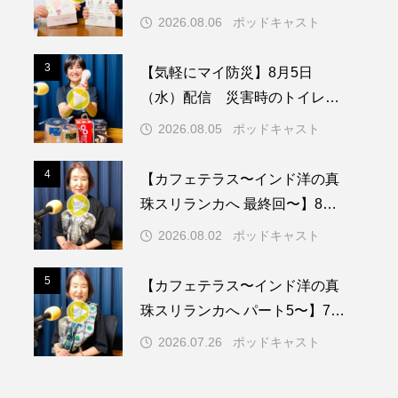
動センターを紹介します
2026.08.06
ポッドキャスト
メリカ映画
アメリカ製作
3
3
【気軽にマイ防災】8月5日
ド
アン・ハサウェイ
（水）配信 災害時のトイレに
ついて
ス製作
イタリア
2026.08.05
ポッドキャスト
ウィキッド
4
4
【カフェテラス〜インド洋の真
珠スリランカへ 最終回〜】8月2
日（日）配信 いよいよ友人宅
2026.08.02
ポッドキャスト
へ
リー・ワトソン
5
5
【カフェテラス〜インド洋の真
メント
オダギリジョー
珠スリランカへ パート5〜】7月
26日（日）配信 憧れのツリー
カフェテラス
2026.07.26
ポッドキャスト
ハウスで過ごした夜
キム・へヨン