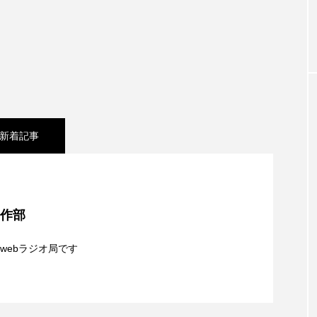
お砂糖ミルクはどうされますか
つつじが丘小学校
つながりC
向こうにあなたがいる
とくとくトーク
とっておきシネマ
おやさい バナナもいるよ！
ばらぐみ
ぱかっ
ひと
ふくし情報
ふじ幼稚園
ふたりの魔女
ふつう
新着記事
の爆笑肉トーク！
ままとこひろば
みなとっちラジオ！
みるくっ子通信
みるくのえほん
みるく・ひまわり
夢を形にミラクルタイムズ】8月7日（金）配信 麹ラ
もんがきとしこの知りたい、聞きたい、伝えたい
やよい幼
制作部
】8月6日（木）配信 ボランティア活動センターを紹
親子コミュニケーション講座開催！
ゆりのき台中学校
ゆりのき台小学校
webラジオ局です
8月5日（水）配信 一週間の事件事故と防犯ポイン
めのふくし情報！
わたなべあや
わらべうたベビーマッサ
クトスクエア
アナ・レナス
アニバーサリースクラップブ