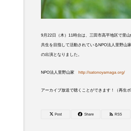
6月号
77
7月
DEPARTURES
FACES P
9月22日（木）11時台は、三田市高平地区で
IT’S OKAY！
J-POP
共生を目指して活動されているNPO法人里野山
の出演となりました。
lets追求the牛肉
LOST L
ROKKO 森の音ミュージアム
NPO法人里野山家
http://satonoyamaga.org/
SANDA ORGANIC VILLAGE
アーカイブ放送で聴くことができます！（再生ボ
SIKIガーデン Autumn Season
SUNSUNキッズ
The Roo
Post
Share
RSS
Yukoの子連れハワイ旅珍道中