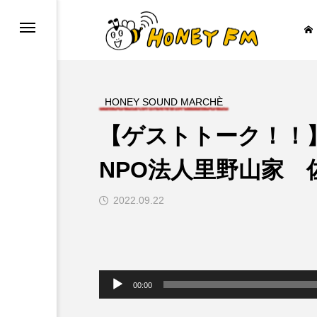
HONEY SOUND MARCHÈ
【ゲストトーク！！】
BAR COZY
MY SWEET GARD
NPO法人里野山家 
2022.09.22

音
声
00:00
プ
レ
ー