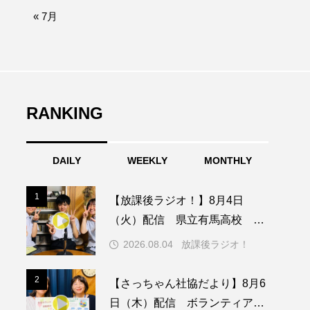
afe‐Nanana no Moe
« 7月
なきごえバス
つの机、ふたつの制服
の子ども
RANKING
DAILY
WEEKLY
MONTHLY
園
もたいまさこ
1
1
【放課後ラジオ！】8月4日
稚園
（火）配信 県立有馬高校 第
74回兵庫学校農業クラブ連盟大
2026.08.04
放課後ラジオ！
会について
ージ
2
2
【さっちゃん社協だより】8月6
日（木）配信 ボランティア活
ッキング