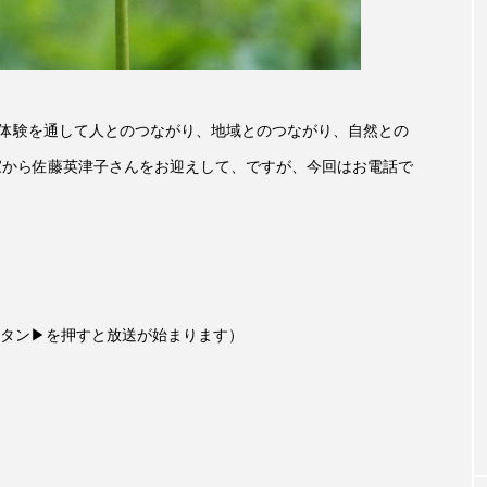
accototo
BAD GENIUS
BL出版
CONCLAVE
LACES
globe
HAMNET
HERE 時を越えて
里山体験を通して人とのつながり、地域とのつながり、自然との
JAZZ
KADOKAWA
KDDI
LATE SHIFT
L
家から佐藤英津子さんをお迎えして、ですが、今回はお電話で
AND
MOCOコレクション オムニバス
Playground/校庭
ROKKO森の音ミュージアム
Rooting Aroma
SAKDAC
 MEETINGのつながるラジオ
SDGs・タイプスマート農業推進プロジェ
タン▶を押すと放送が始まります）
Singing with a smile
snowwhite
SPOTTED PRODUC
m Next Door
This is SUEKI
We Live In Time
WIC
⻑尾謙杜
「THE オリバーな犬、（Gosh!!）このヤロウMOV