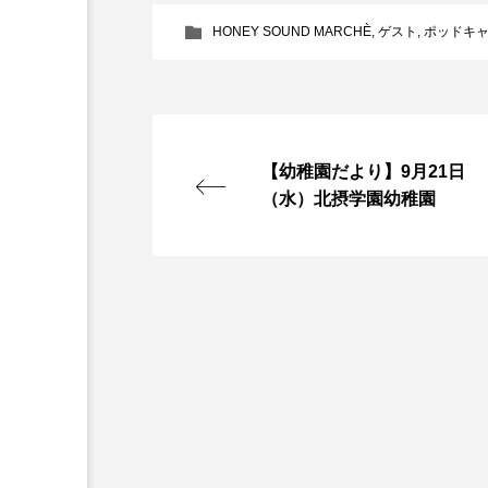
『今日の空が一番好き、とまだ
HONEY SOUND MARCHÈ
,
ゲスト
,
ポッドキ
あかしあ台小学校
あじさ
あめぽったん
いばら姫
【幼稚園だより】9月21日
おでかけ情報
おばあちゃ
（水）北摂学園幼稚園
かしこいグレーテル
かも
くまぐみ
くるまのなかに
こうべさんだ伝統文化体験フェスタ
こだわり城紀行
こども学
さっちゃん社協だより
す