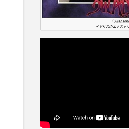
『今日の空が一番好き、とまだ
「Swanson
あかしあ台小学校
あじさ
イギリスのエクスト
あめぽったん
いばら姫
おでかけ情報
おばあちゃ
かしこいグレーテル
かも
くまぐみ
くるまのなかに
こうべさんだ伝統文化体験フェスタ
こだわり城紀行
こども学
さっちゃん社協だより
す