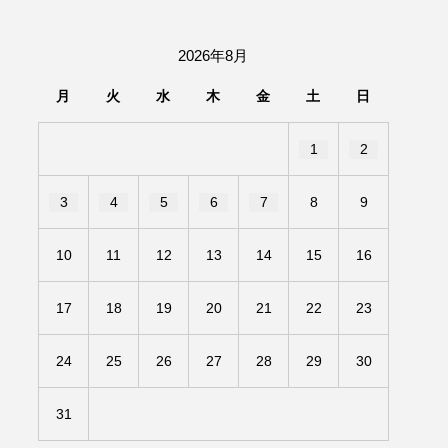
団「さくらんぼ」
2026年8月
あの歌を憶えている
月
火
水
木
金
土
日
いしい絵本
おしえて絵本
1
2
せ
かしこいエルゼ
3
4
5
6
7
8
9
きもちはなにいろ？
10
11
12
13
14
15
16
だ伝統文化体験フェスタ
17
18
19
20
21
22
23
のいばしょ
24
25
26
27
28
29
30
ろ・るみえーる
みないでくださいな
31