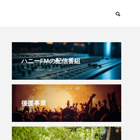
みで東北
幼稚園だより
ハニーFMの配信番組
後援事業
