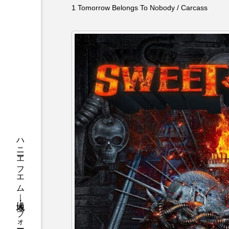
ちめいど
ちめいど雄介の
1 Tomorrow Belongs To Nobody / Carcass
つなごーごー
てっぺんの
にげてさがして
のん
ひとつの机、ふたつの制服
ふつうの子ども
ぶらりま
みるくっくキッズクラブ逆瀬川
もっと知りたい認知症のこと
ゆたかな第三の人生のススメ
わたしらしく心豊かに過ごすた
アカデミックコモンズ
ア