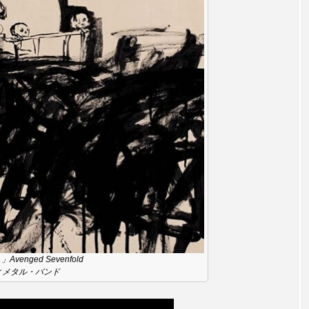
チャイルド・フィルム
チャップリン
チャールズ・ディ
ストファミリー
デュオ 1/2のピアニスト
デンマーク
ドイツ
ドキュメンタリー
ドナルド・トランプ
エ
ノルウェー映画
ハサン・ハーディ
ハムネット
バンドー神戸青少年科学館
パルコ
ヒトラーの毒見
ムサーカスの地産地消をあそぼう！
フィンランド
フェル
タウン市民センター
フラワータウン市民センターホール
ル館
ブノワ・ドゥローム
ブライアン・エプスタイン
m…」Avenged Sevenfold
ィメタル・バンド
ブリッタ・テッケントラップ
ブレーメンの町楽隊
レイリスト
プレゼント
ベルギー
ベルギー映画