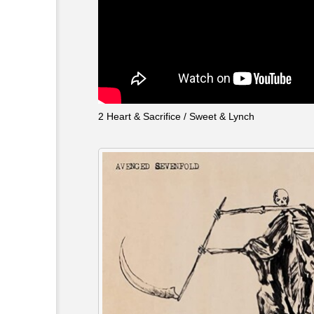
キング・オブ・キングス
グリム童話の部屋
ケネス
サニーサイドブックス
サ
2 Heart & Sacrifice / Sweet & Lynch
シム・ウンギョン
シム・
ジェシカ・チャステイン
ジューン・スキップ
ジョ
スカーレット・ヨハンソン
スティーブン・キング
ス
ソミーラ・リア・フッディン