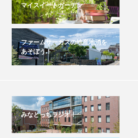
マイスイートガーデン
美保のきてみで東北】3月7
【幼稚園だより】8月5
）配信 宮城県登米市「東
よい幼稚園：先生に1
マラソン」
ごし方をお聞きしました
.03.07
2026.08.05
ファームサーカスの地産地消を
あそぼう！
みなとっちラジオ！
4年度
2025年
4年生
6年生