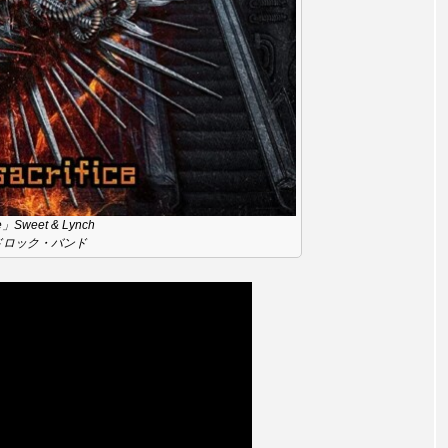
レンティス
アメリカ
アメリカ・イギリス製作
ア
・グランデ
アリス館
アル・パチーノ
アンプラグ
イエス・キリスト
イギリス
イギリス映画
イギリ
イラク
インタビュー
インド映画
イ・レ
ce」Sweet & Lynch
ウィリアム・シェイクスピア
ウインド・アンサンブル・コスモス
ドロック・バンド
ス
エディントンへようこそ
エミリア・ペレス
エミ
ル・ファニング
エレノアってグレイト。
エンターテイン
ハヌル
オーケストラ
カタール
カナダ映画
国際映画祭
カーテンコールの灯
ガーデニングラジオ