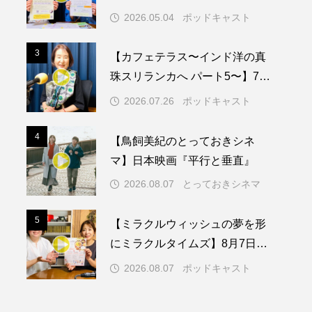
知症ってどんな病気？三田市の
2026.05.04
ポッドキャスト
取り組みや施策を紹介します
メリカ映画
アメリカ製作
3
3
【カフェテラス〜インド洋の真
ド
アン・ハサウェイ
珠スリランカへ パート5〜】7月
26日（日）配信 憧れのツリー
ス製作
イタリア
2026.07.26
ポッドキャスト
ハウスで過ごした夜
ウィキッド
4
4
【鳥飼美紀のとっておきシネ
マ】日本映画『平行と垂直』
2026.08.07
とっておきシネマ
リー・ワトソン
5
5
【ミラクルウィッシュの夢を形
メント
オダギリジョー
にミラクルタイムズ】8月7日
（金）配信 麹ランチを楽しみ
カフェテラス
2026.08.07
ポッドキャスト
ながら学ぶ親子コミュニケーシ
キム・へヨン
ョン講座開催！