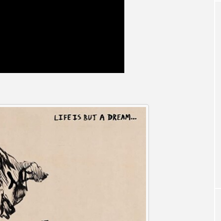
クラファン
クリスマス
クロエ・ジャオ
グリム兄
・ブラナー
ゲスト
コクヨ
コルベスどの
コ
リー
サンキュー、チャック
ザジフィルムズ
シネ
ヒョンソ
シルヴィオ・ソルディーニ
シンシア・エリヴォ
ジェシー・バックリー
ジオジオのかんむり
ジャネル・ツ
ディ・フォスター
ジョージア
スイス
スイス映画
スケルトン！のりもの編
スターキャットアルバトロス・フィ
ペイン映画
スペシャルナビゲーター
セイハ英語学院
タイ映画
ダイヤモンド 私たちの衣装工房
ダニエル