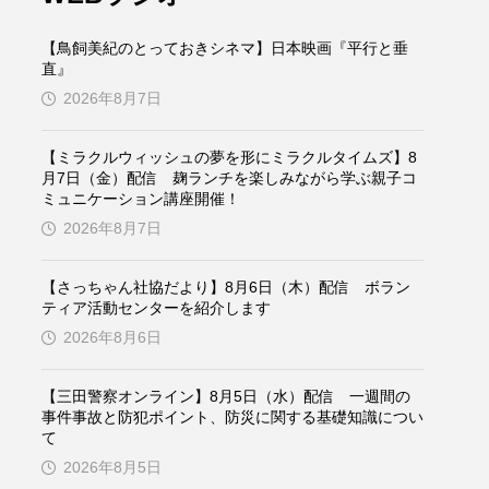
ケンズ
チン・ソヨン
【鳥飼美紀のとっておきシネマ】日本映画『平行と垂
トム・ヒドルストン
直』
2026年8月7日
ドマーニ！ 愛のことづて
【ミラクルウィッシュの夢を形にミラクルタイムズ】8
バッド・ジーニアス
月7日（金）配信 麹ランチを楽しみながら学ぶ親子コ
ミュニケーション講座開催！
役
ヒョン・ウソク
2026年8月7日
ザン・オズペテク
【さっちゃん社協だより】8月6日（木）配信 ボラン
ティア活動センターを紹介します
フランス
フランス映画
2026年8月6日
【三田警察オンライン】8月5日（水）配信 一週間の
事件事故と防犯ポイント、防災に関する基礎知識につい
ブレーメンの音楽隊
て
2026年8月5日
ペット写真大募集！