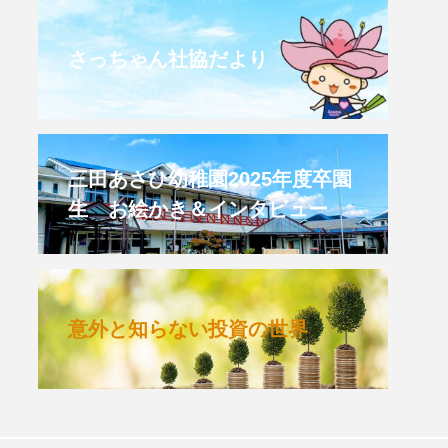
CROSSING 心の交差点
さっちゃん社協だより
HONEY
HONEY FM
et's 追求 The 牛肉
三田あさひ幼稚園2025年度卒園
生 お絵かき＆インタビュー
 HARMO
クト関西学院AgriNOVA
意外と知らない投資の世界
TIONS/TWIN
KED
youtube
IE」