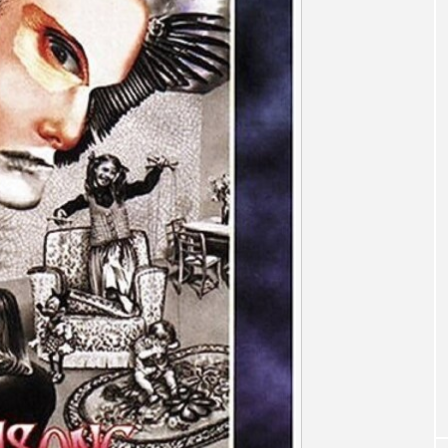
accototo
BAD GENIUS
BL出版
CONCLAVE
LACES
globe
HAMNET
HERE 時を越えて
JAZZ
KADOKAWA
KDDI
LATE SHIFT
L
AND
MOCOコレクション オムニバス
Playground/校庭
ROKKO森の音ミュージアム
Rooting Aroma
SAKDAC
 MEETINGのつながるラジオ
SDGs・タイプスマート農業推進プロジェ
Singing with a smile
snowwhite
SPOTTED PRODUC
m Next Door
This is SUEKI
We Live In Time
WIC
⻑尾謙杜
「THE オリバーな犬、（Gosh!!）このヤロウMOV