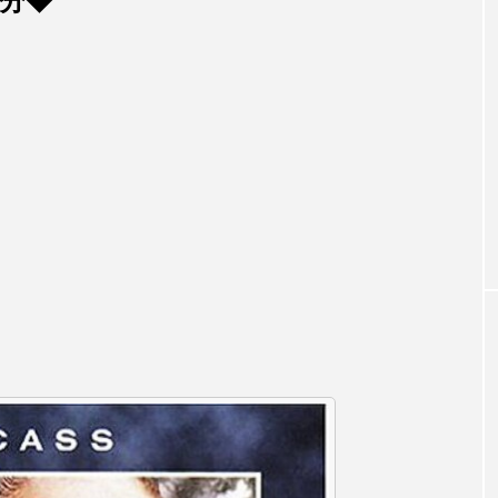
送分◆
（火）
【後援事業】第３回とっておきの
【内藤
回兵庫
音楽会
日（土
ついて
北風土
2026.07.29
2026
TAG LIST
1975年のケルン・コンサート
1学期
1年生
202
026年
2026年度
20周年
2学期
3年生