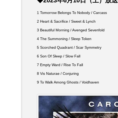
◆2023年6月10日（土）放
からすみまで】3月16
【放課後ラジオ！】8月4日
田市立 高平小学校
配信 県立有馬高校 第74
1 Tomorrow Belongs To Nobody / Carcass
学校農業クラブ連盟大会に
6
2 Heart & Sacrifice / Sweet & Lynch
2026.08.04
3 Beautiful Morning / Avenged Sevenfold
4 The Summoning / Sleep Token
5 Scorched Quadrant / Scar Symmetry
6 Son Of Sleep / Slow Fall
7 Empty Ward / Rise To Fall
8 Vis Naturae / Conjuring
9 To Walk Among Ghosts / Voidhaven
10周年記念
12月号
2025年度
2026
2