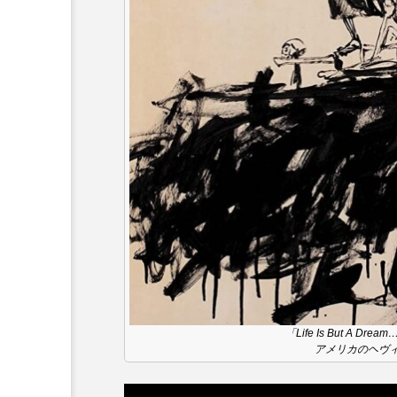
ダミアーノ・ミキエレット
ツォウ・シーチン
ツーリ
トリデミー賞
トルコ
ナースコール
ニーナ・イ
バニーン・アハマド・ナーイフ
ピチカート・ママ
ファー
フラワータウン
フラワー
フリーペーパー
フレーベ
「Life Is But A Drea
アメリカのヘヴ
ブリジット・ジョーンズの日記
プライベート・ケース
プ