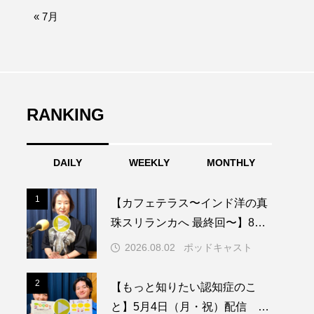
afe‐Nanana no Moe
« 7月
なきごえバス
ふたりの魔女
RANKING
みなとっちラジオ！
DAILY
WEEKLY
MONTHLY
園
もたいまさこ
1
1
【カフェテラス〜インド洋の真
稚園
珠スリランカへ 最終回〜】8月2
日（日）配信 いよいよ友人宅
2026.08.02
ポッドキャスト
へ
ージ
2
2
【もっと知りたい認知症のこ
と】5月4日（月・祝）配信 認
ッキング