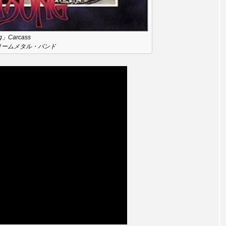
言えない僕は』
あいはらひろゆき
あかしあジュニア合唱
g」Carcass
いコンサート
あっぷっぷのぷ～
あなたが眠る間
リームメタル・バンド
おいしいおのまとぺ
おいしいぱんぱんでんしゃ
お
んと僕の約束
おもいおいも
おーい、応為
お知ら
め食堂
がんを知り、がんを考える
きてみで東北
は？
けやき台中学校
けやき台小学校
こうべさん
2026
こうべさんだ能・狂言・講談子ども教室
こぐま
芸員とつくる『夏のこども美術館』
こばえちゃ東北
こー
ずかけ台
すずかけ台小学校
すずきまみ
そんなに