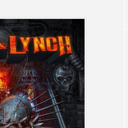
お砂糖ミルクはどうされますか
つつじが丘小学校
つながりC
向こうにあなたがいる
とくとくトーク
とっておきシネマ
はたらくおやさい バナナもいるよ！
ばらぐみ
ぱかっ
ひろかわさえこ
ぴぽん
ふくし情報
ふじ幼稚園
ち歩き
まこみちの爆笑肉トーク！
ままとこひろば
みるくっ子通信
みるくのえほん
みるく・ひまわり
もんがきとしこの知りたい、聞きたい、伝えたい
やよい幼
ゆりのき台中学校
ゆりのき台小学校
めのふくし情報！
わたなべあや
わらべうたベビーマッサ
クトスクエア
アナ・レナス
アニバーサリースクラップブ