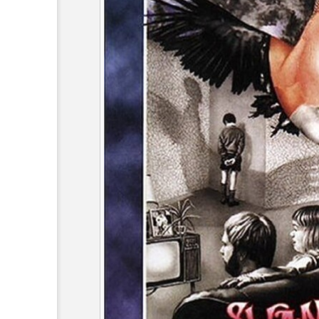
6月号
77
7月
DEPARTURES
FACES P
IT’S OKAY！
J-POP
lets追求the牛肉
LOST L
ROKKO 森の音ミュージアム
SANDA ORGANIC VILLAGE
SIKIガーデン Autumn Season
SUNSUNキッズ
The Roo
Yukoの子連れハワイ旅珍道中