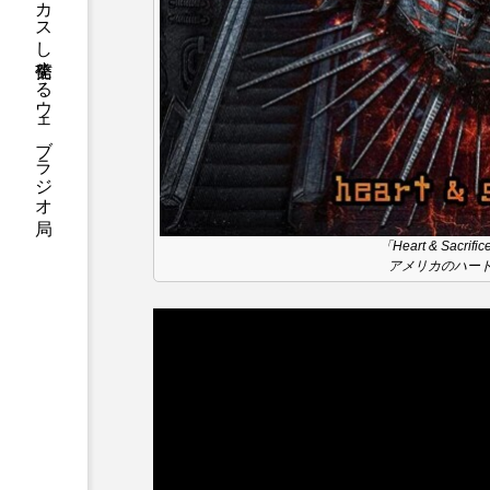
ハニーエフエム｜地域・人にフォーカスし発信するウェブラジオ局
アニメーション映画
アプ
アリのおでかけ
アリアナ
アーカイブ
アート
イタリア映画
イベント
「Heart & Sacrifi
ウィキッド 永遠の約束
アメリカのハー
ウインド･アンサンブル･コスモ
エリーザ・シュロット
エ
オダギリ・ジョー
オム・
カラーモンスター
カンヌ