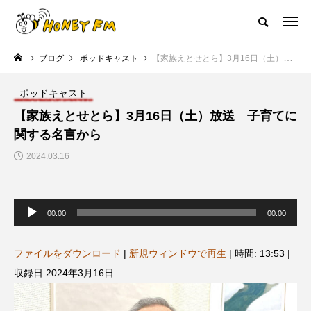
ハニーエフエム｜地域・人にフォーカスし発信するウェブラジオ局
ブログ
ポッドキャスト
【家族えとせとら】3月16日（土）放送 子育てに関する名言から
HOME
ハニーFMの紹介
後援申請
フリーペーパー
プレイ
ポッドキャスト
NEW POST
【家族えとせとら】3月16日（土）放送 子育てに
関する名言から
JAZZ BAR COZY
MY SWEET GARDEN
2024.03.16
音
声
00:00
00:00
プ
レ
ー
ヤ
ファイルをダウンロード
|
新規ウィンドウで再生
|
時間: 13:53
|
ー
収録日 2024年3月16日
美
最終回【JAZZ Bar cozy】3月7
【マイスイートガーデン】7月1
日（木）今回はビル・エヴァン
日（火）配信 庭づくりは曲線