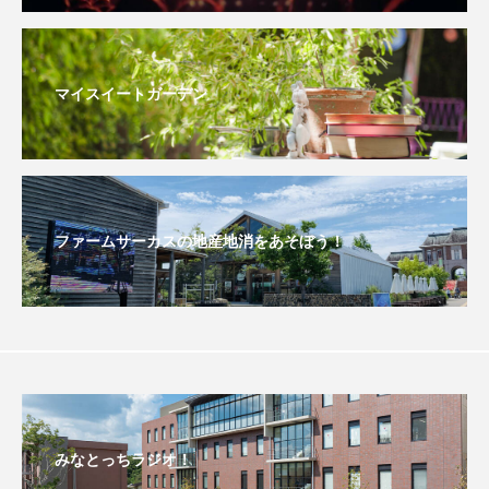
おいしいぱんぱんでんしゃ
おいしい絵本
マイスイートガーデン
おしえて絵本
おでかけ情報
おばあちゃんと僕の約束
おもいおいも
おーい、応為
お知らせ
かしこいエルゼ
ファームサーカスの地産地消をあそぼう！
かしこいグレーテル
かもめ食堂
がんを知り、がんを考える
きてみで東北
きもちはなにいろ？
くまぐみ
くるまのなかには？
けやき台中学校
みなとっちラジオ！
けやき台小学校