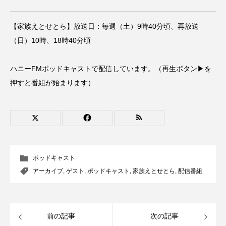
CONCLAVE
CROSSING 心の交差点
【家族えとせとら】放送日：毎週（土）9時40分頃、再放送
DEPARTURES
FACES PLACES
globe
（日）10時、18時40分頃
HAMNET
HERE 時を越えて
HONEY
ハニーFMポッドキャストで配信しています。（再生ボタン▶を
押すと番組が始まります）
HONEY FM
IT’S OKAY！
J-POP
JAZZ
KADOKAWA
KDDI
LATE SHIFT
Let's 追求 The 牛肉
lets追求the牛肉
LOST LAND
ポッドキャスト
アーカイブ
,
ゲスト
,
ポッドキャスト
,
家族えとせとら
,
配信番組
MOCOコレクション オムニバス
Playground/校庭
ROKKO 森の音ミュージアム
前の記事
次の記事