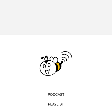
イエス・キリスト
イギリス
イギリス映画
イギリス製作
イタリア
イタリア映画
イベント
イラク
インタビュー
インド映画
イ・レ
ウィキッド
ウィキッド 永遠の約束
ウィリアム・シェイクスピア
ウインド・アンサンブル・コスモス
ウインド･アンサンブル･コスモス
PODCAST
エディントンへようこそ
エミリア・ペレス
PLAYLIST
エミリー・ワトソン
エリーザ・シュロット