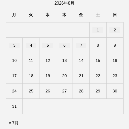
2026年8月
ままとこひろば
みなとっちラジオ！
月
火
水
木
金
土
日
みるくっくキッズクラブ逆瀬川
みるくっ子通信
1
2
みるくのえほん
みるく・ひまわり園
3
4
5
6
7
8
9
もたいまさこ
もっと知りたい認知症のこと
10
11
12
13
14
15
16
もんがきとしこの知りたい、聞きたい、伝えたい
17
18
19
20
21
22
23
やよい幼稚園
ゆたかな第三の人生のススメ
24
25
26
27
28
29
30
ゆりのき台中学校
ゆりのき台小学校
31
わたしらしく心豊かに過ごすためのふくし情報！
« 7月
わたなべあや
わらべうたベビーマッサージ