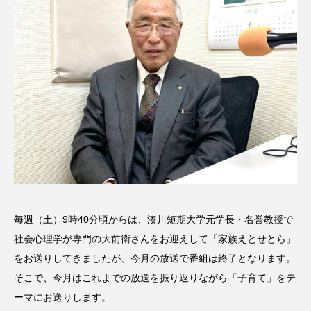
名
ス リバーサイド4部作を特集し
意識しています 三田グリーン
ました！
ットの山本さん
2024.03.07
2026.07.14
TAG LIST
10周年記念
12月号
1975年のケルン・コンサート
1学期
1年生
2024年度
2025年
2025年度
2026
毎週（土）9時40分頃からは、湊川短期大学元学長・名誉教授で
2026年
2026年度
20周年
2学期
社会心理学が専門の大前衛さんをお迎えして「家族えとせとら」
をお送りしてきましたが、今月の放送で番組は終了となります。
3年生
4年生
6年生
6月号
77
そこで、今月はこれまでの放送を振り返りながら「子育て」をテ
7月
accototo
BAD GENIUS
BL出版
ーマにお送りします。