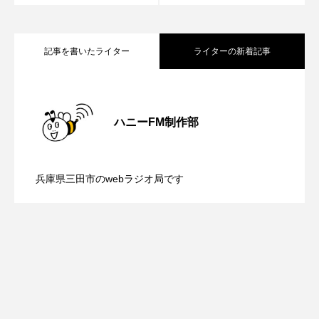
ROKKO森の音ミュージアム
Rooting Aroma
SAKDAC HARMO
記事を書いたライター
ライターの新着記事
SANDA ORGANIC VILLAGE MEETINGのつながるラジオ
【鳥飼美紀のとっておきシネマ】日本映
2026.08.07
SDGs・タイプスマート農業推進プロジェクト関西学院
AgriNOVA
ハニーFM制作部
【ミラクルウィッシュの夢を形にミラク
2026.08.07
画『平行と垂直』
SIKIガーデン Autumn Season
兵庫県三田市のwebラジオ局です
Singing with a smile
snowwhite
【さっちゃん社協だより】8月6日（木）
2026.08.06
ルタイムズ】8月7日（金）配信 麹ラン
SPOTTED PRODUCTIONS/TWIN
配信 ボランティア活動センターを紹介
チを楽しみながら学ぶ親子コミュニケー
SUNSUNキッズ
The Room Next Door
This is SUEKI
We Live In Time
WICKED
します
ション講座開催！