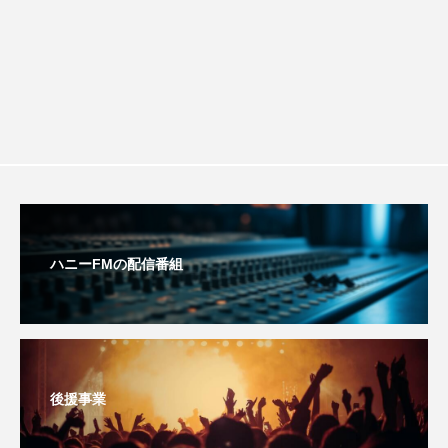
youtube
Yukoの子連れハワイ旅珍道中
⻑尾謙杜
「THE オリバーな犬、（Gosh!!）このヤロウMOVIE」
『今日の空が一番好き、とまだ言えない僕は』
あいはらひろゆき
あかしあジュニア合唱団「さくらんぼ」
ハニーFMの配信番組
あかしあ台小学校
あじさいコンサート
あっぷっぷのぷ～
あなたが眠る間
あの歌を憶えている
あめぽったん
後援事業
いばら姫
おいしいおのまとぺ