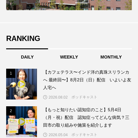
こうべさんだ伝統文化体験フェスタ
こうべさんだ伝統文化体験フェスタ2026
RANKING
こうべさんだ能・狂言・講談子ども教室
こぐまのいばしょ
こだわり城紀行
DAILY
WEEKLY
MONTHLY
こども学芸員とつくる『夏のこども美術館』
【カフェテラス〜インド洋の真珠スリランカ
1
1
へ 最終回〜】8月2日（日）配信 いよいよ友
こばえちゃ東北
こーろ・るみえーる
人宅へ
さっちゃん社協だより
すずかけ台
ポッドキャスト
2026.08.02
【もっと知りたい認知症のこと】5月4日
2
2
すずかけ台小学校
すずきまみ
（月・祝）配信 認知症ってどんな病気？三
田市の取り組みや施策を紹介します
そんなにみないでくださいな
ちめいど
ポッドキャスト
2026.05.04