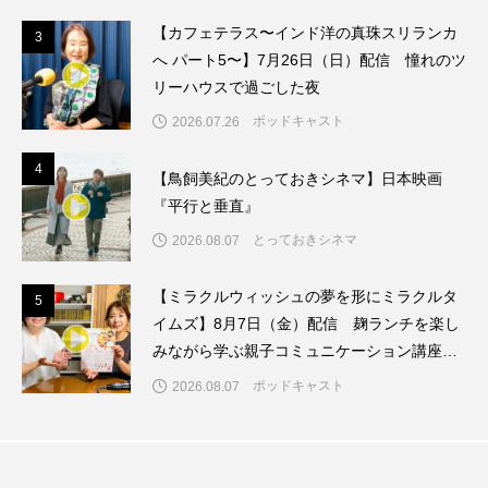
ちめいど雄介のお砂糖ミルクはどうされますか
【カフェテラス〜インド洋の真珠スリランカ
3
3
へ パート5〜】7月26日（日）配信 憧れのツ
つつじが丘小学校
つながりCafe‐Nanana no Moe
リーハウスで過ごした夜
つなごーごー
てっぺんの向こうにあなたがいる
ポッドキャスト
2026.07.26
とくとくトーク
とっておきシネマ
4
4
【鳥飼美紀のとっておきシネマ】日本映画
『平行と垂直』
なきごえバス
にげてさがして
のん
とっておきシネマ
2026.08.07
はたらくおやさい バナナもいるよ！
ばらぐみ
【ミラクルウィッシュの夢を形にミラクルタ
5
5
イムズ】8月7日（金）配信 麹ランチを楽し
ぱかっ
ひとつの机、ふたつの制服
みながら学ぶ親子コミュニケーション講座開
ひろかわさえこ
ぴぽん
ふくし情報
催！
ポッドキャスト
2026.08.07
ふじ幼稚園
ふたりの魔女
ふつうの子ども
ぶらりまち歩き
まこみちの爆笑肉トーク！