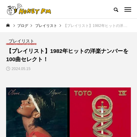
ハニーエフエム｜地域・人にフォーカスし発信するウェブラジオ局
ブログ
プレイリスト
【プレイリスト】1982年ヒットの洋楽ナンバーを100曲セレクト！
HOME
ハニーFMの紹介
後援申請
フリーペーパー
プレイ
プレイリスト
NEW POST
【プレイリスト】1982年ヒットの洋楽ナンバーを
100曲セレクト！
JAZZ BAR COZY
MY SWEET GARDEN
2024.05.15
美
最終回【JAZZ Bar cozy】3月7
【マイスイートガーデン】7月1
日（木）今回はビル・エヴァン
日（火）配信 庭づくりは曲線