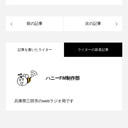
ROKKO森の音ミュージアム
Rooting Aroma
SAKDAC HARMO
前の記事
次の記事
SANDA ORGANIC VILLAGE MEETINGのつながるラジオ
SDGs・タイプスマート農業推進プロジェクト関西学院
AgriNOVA
記事を書いたライター
ライターの新着記事
SIKIガーデン Autumn Season
【内藤美保のこばえちゃ東北】8月8日
2026.08.08
Singing with a smile
snowwhite
ハニーFM制作部
【鳥飼美紀のとっておきシネマ】日本映
2026.08.07
（土）配信 宮城県松島町「松島」
SPOTTED PRODUCTIONS/TWIN
兵庫県三田市のwebラジオ局です
SUNSUNキッズ
The Room Next Door
【ミラクルウィッシュの夢を形にミラク
2026.08.07
画『平行と垂直』
This is SUEKI
We Live In Time
WICKED