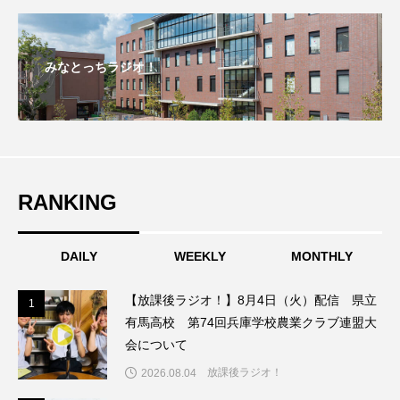
こうべさんだ伝統文化体験フェスタ
みなとっちラジオ！
こうべさんだ伝統文化体験フェスタ2026
こうべさんだ能・狂言・講談子ども教室
こぐまのいばしょ
こだわり城紀行
こども学芸員とつくる『夏のこども美術館』
RANKING
こばえちゃ東北
こーろ・るみえーる
DAILY
WEEKLY
MONTHLY
さっちゃん社協だより
すずかけ台
【放課後ラジオ！】8月4日（火）配信 県立
1
1
有馬高校 第74回兵庫学校農業クラブ連盟大
すずかけ台小学校
すずきまみ
会について
そんなにみないでくださいな
ちめいど
放課後ラジオ！
2026.08.04