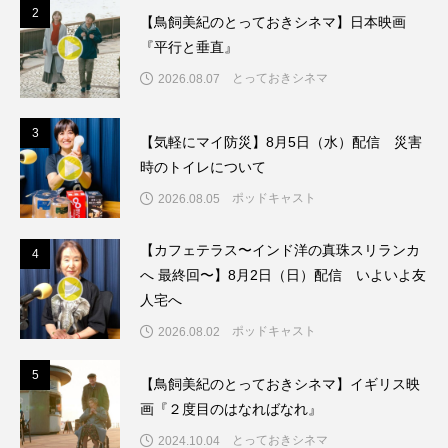
ちめいど雄介のお砂糖ミルクはどうされますか
2
2
【鳥飼美紀のとっておきシネマ】日本映画
『平行と垂直』
つつじが丘小学校
つながりCafe‐Nanana no Moe
とっておきシネマ
2026.08.07
つなごーごー
てっぺんの向こうにあなたがいる
3
3
【気軽にマイ防災】8月5日（水）配信 災害
とくとくトーク
とっておきシネマ
時のトイレについて
ポッドキャスト
2026.08.05
なきごえバス
にげてさがして
のん
【カフェテラス〜インド洋の真珠スリランカ
はたらくおやさい バナナもいるよ！
ばらぐみ
4
4
へ 最終回〜】8月2日（日）配信 いよいよ友
ぱかっ
ひとつの机、ふたつの制服
人宅へ
ポッドキャスト
2026.08.02
ひろかわさえこ
ぴぽん
ふくし情報
5
5
【鳥飼美紀のとっておきシネマ】イギリス映
ふじ幼稚園
ふたりの魔女
ふつうの子ども
画『２度目のはなればなれ』
とっておきシネマ
2024.10.04
ぶらりまち歩き
まこみちの爆笑肉トーク！