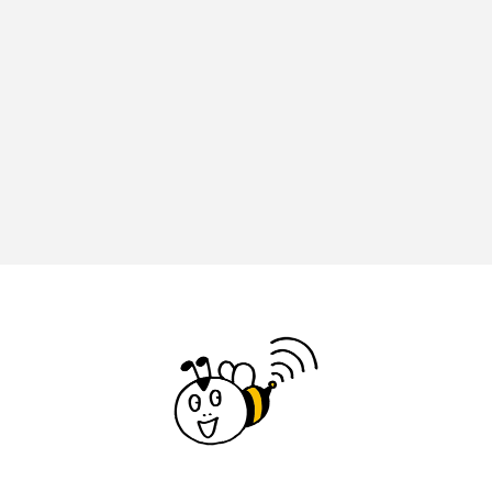
イエス・キリスト
イギリス
イギリス映画
イギリス製作
イタリア
イタリア映画
イベント
イラク
インタビュー
インド映画
イ・レ
ウィキッド
ウィキッド 永遠の約束
ウィリアム・シェイクスピア
ウインド・アンサンブル・コスモス
ウインド･アンサンブル･コスモス
エディントンへようこそ
エミリア・ペレス
エミリー・ワトソン
エリーザ・シュロット