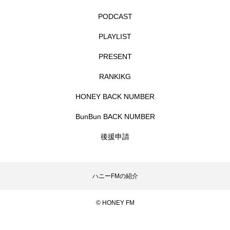
PODCAST
エル・ファニング
エレノアってグレイト。
PLAYLIST
エンターテインメント
オダギリジョー
PRESENT
オダギリ・ジョー
オム・ハヌル
RANKIKG
オーケストラ
カタール
カナダ映画
HONEY BACK NUMBER
BunBun BACK NUMBER
カフェテラス
カラーモンスター
後援申請
カンヌ国際映画祭
カーテンコールの灯
ガーデニングラジオ
キム・へヨン
ハニーFMの紹介
キング・オブ・キングス
クラファン
© HONEY FM
クリスマス
クロエ・ジャオ
グリム兄弟