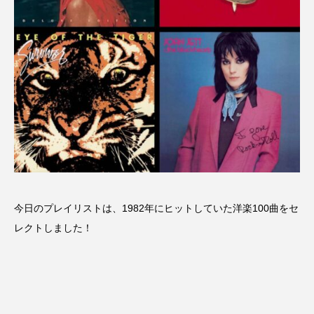
名
ス リバーサイド4部作を特集し
意識しています 三田グリーン
ました！
ットの山本さん
2024.03.07
2026.07.14
TAG LIST
10周年記念
12月号
1975年のケルン・コンサート
1学期
1年生
2024年度
2025年
2025年度
2026
今日のプレイリストは、1982年にヒットしていた洋楽100曲をセ
レクトしました！
2026年
2026年度
20周年
2学期
3年生
4年生
6年生
6月号
77
7月
accototo
BAD GENIUS
BL出版