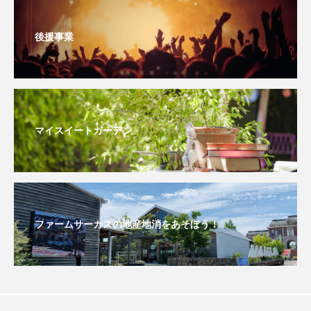
おいしいぱんぱんでんしゃ
おいしい絵本
後援事業
おしえて絵本
おでかけ情報
おばあちゃんと僕の約束
おもいおいも
おーい、応為
お知らせ
かしこいエルゼ
マイスイートガーデン
かしこいグレーテル
かもめ食堂
がんを知り、がんを考える
きてみで東北
ファームサーカスの地産地消をあそぼう！
きもちはなにいろ？
くまぐみ
くるまのなかには？
けやき台中学校
けやき台小学校