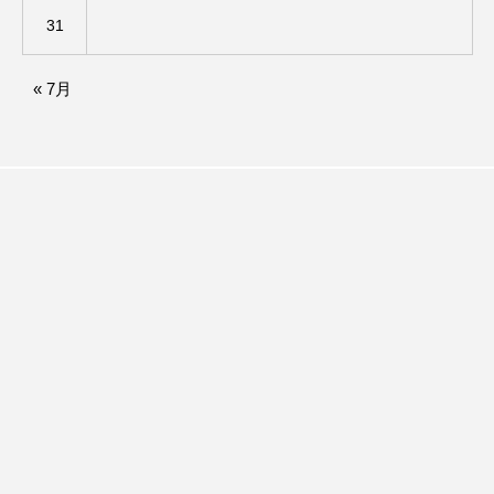
31
アカデミックコモンズ
アクトスクエア
アナ・レナス
« 7月
アニバーサリースクラップブッキング
アニメーション映画
アプレンティス
アメリカ
アメリカ・イギリス製作
アメリカ映画
アメリカ製作
アリのおでかけ
アリアナ・グランデ
アリス館
アル・パチーノ
アンプラグド
アン・ハサウェイ
アーカイブ
アート