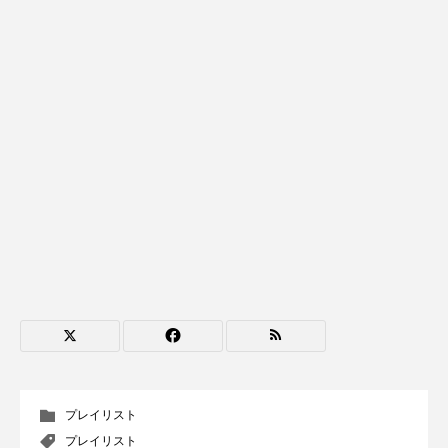
CONCLAVE
CROSSING 心の交差点
DEPARTURES
FACES PLACES
globe
HAMNET
HERE 時を越えて
HONEY
HONEY FM
IT’S OKAY！
J-POP
JAZZ
KADOKAWA
KDDI
LATE SHIFT
Let's 追求 The 牛肉
lets追求the牛肉
LOST LAND
MOCOコレクション オムニバス
Playground/校庭
ROKKO 森の音ミュージアム
プレイリスト
プレイリスト