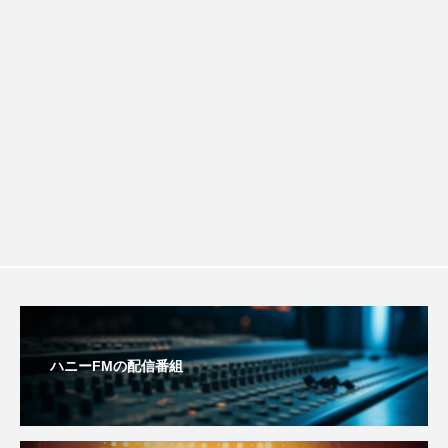
ルタイムズ】8月7日（金）配信 麹ラン
youtube
Yukoの子連れハワイ旅珍道中
⻑尾謙杜
チを楽しみながら学ぶ親子コミュニケー
「THE オリバーな犬、（Gosh!!）このヤロウMOVIE」
ション講座開催！
『今日の空が一番好き、とまだ言えない僕は』
あいはらひろゆき
あかしあジュニア合唱団「さくらんぼ」
あかしあ台小学校
あじさいコンサート
あっぷっぷのぷ～
あなたが眠る間
ハニーFMの配信番組
あの歌を憶えている
あめぽったん
いばら姫
おいしいおのまとぺ