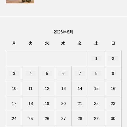
ままとこひろば
みなとっちラジオ！
みるくっくキッズクラブ逆瀬川
みるくっ子通信
2026年8月
みるくのえほん
みるく・ひまわり園
月
火
水
木
金
土
日
もたいまさこ
もっと知りたい認知症のこと
1
2
もんがきとしこの知りたい、聞きたい、伝えたい
3
4
5
6
7
8
9
やよい幼稚園
ゆたかな第三の人生のススメ
10
11
12
13
14
15
16
ゆりのき台中学校
ゆりのき台小学校
17
18
19
20
21
22
23
わたしらしく心豊かに過ごすためのふくし情報！
24
25
26
27
28
29
30
わたなべあや
わらべうたベビーマッサージ