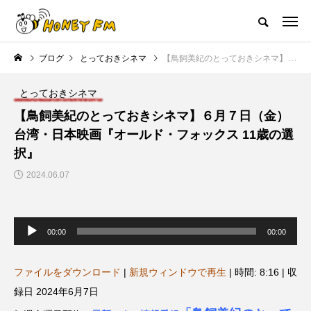
ハニーエフエム｜地域・人にフォーカスし発信するウェブラジオ局
ブログ
とっておきシネマ
【鳥飼美紀のとっておきシネマ】６月７日（金）台湾・日本映画『オールド・フォックス 11歳の選択』
HOME
ハニーFMの紹介
後援申請
フリーペーパー
プレイ
とっておきシネマ
NEW POST
【鳥飼美紀のとっておきシネマ】６月７日（金）
台湾・日本映画『オールド・フォックス 11歳の選
JAZZ BAR COZY
MY SWEET GARDEN
択』
2024.06.07
音
声
00:00
00:00
プ
レ
ー
ヤ
ファイルをダウンロード
|
新規ウィンドウで再生
|
時間: 8:16
|
収
ー
美
最終回【JAZZ Bar cozy】3月7
【マイスイートガーデン】7月1
録日 2024年6月7日
日（木）今回はビル・エヴァン
日（火）配信 庭づくりは曲線