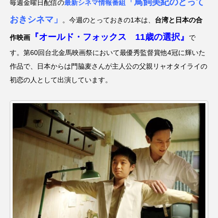
「鳥飼美紀のとって
名
ス リバーサイド4部作を特集し
意識しています 三田グリーン
毎週金曜日配信の
最新シネマ情報番組
ました！
ットの山本さん
2024.03.07
2026.07.14
おきシネマ」
。今週のとっておきの1本は、
台湾と日本の合
『オールド・フォックス 11歳の選択』
作映画
で
す。第60回台北金馬映画祭において最優秀監督賞他4冠に輝いた
TAG LIST
作品で、日本からは門脇麦さんが主人公の父親リャオタイライの
初恋の人として出演しています。
10周年記念
12月号
1975年のケルン・コンサート
1学期
1年生
2024年度
2025年
2025年度
2026
2026年
2026年度
20周年
2学期
3年生
4年生
6年生
6月号
77
7月
accototo
BAD GENIUS
BL出版