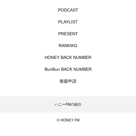
ミルクひまわり園
ミルサポひろば
PODCAST
PLAYLIST
ムハマド・ショフィック・リア・フッディン
PRESENT
ムビチケ
ムビチケカード
ムロツヨシ
RANKIKG
メキシコ映画
モンテ・クリスト伯
HONEY BACK NUMBER
ユニバーサル・ランゲージ
ユニバーサル映画
BunBun BACK NUMBER
後援申請
ユマ・サーマン
ヨアキム・トリアー
ヨシタケシンスケ
ヨッチョレ
ハニーFMの紹介
ラプソディ・ラプソディ
ラ・コシーナ／厨房
© HONEY FM
リスナープレゼント
リバイバル上映