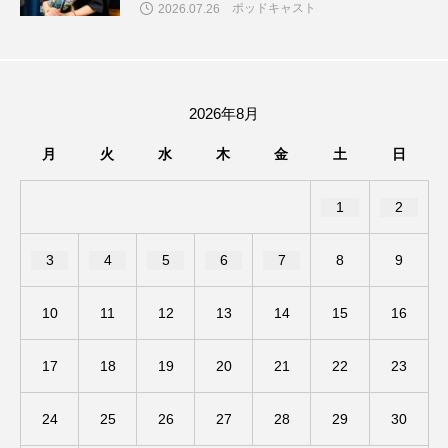
ポッドキャスト
2026.07.26
ドマーニ！ 愛のことづて
ナースコール
ニーナ・イエ
ノルウェー映画
2026年8月
ハサン・ハーディ
ハムネット
月
火
水
木
金
土
日
バッド・ジーニアス
1
2
バニーン・アハマド・ナーイフ
3
4
5
6
7
8
9
バンドー神戸青少年科学館
パルコ
10
11
12
13
14
15
16
ヒトラーの毒見役
ヒョン・ウソク
ピチカート・ママ
17
18
19
20
21
22
23
ファームサーカスの地産地消をあそぼう！
24
25
26
27
28
29
30