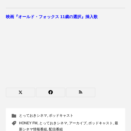
アカデミックコモンズ
アクトスクエア
映画『オールド・フォックス 11歳の選択』挿入歌
アナ・レナス
アニバーサリースクラップブッキング
アニメーション映画
アプレンティス
アメリカ
アメリカ・イギリス製作
アメリカ映画
アメリカ製作
アリのおでかけ
アリアナ・グランデ
アリス館
アル・パチーノ
アンプラグド
とっておきシネマ
,
ポッドキャスト
アン・ハサウェイ
アーカイブ
アート
HONEY FM
,
とっておきシネマ
,
アーカイブ
,
ポッドキャスト
,
最
新シネマ情報番組
,
配信番組