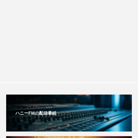
配信 ボランティア活動センターを紹介
チを楽しみながら学ぶ親子コミュニケー
エル・ファニング
エレノアってグレイト。
します
ション講座開催！
エンターテインメント
オダギリジョー
オダギリ・ジョー
オム・ハヌル
オーケストラ
カタール
カナダ映画
カフェテラス
カラーモンスター
カンヌ国際映画祭
カーテンコールの灯
ガーデニングラジオ
キム・へヨン
ハニーFMの配信番組
キング・オブ・キングス
クラファン
クリスマス
クロエ・ジャオ
グリム兄弟