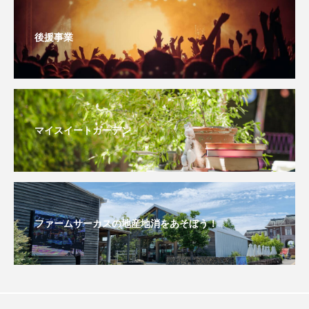
グリム童話
グリム童話の部屋
後援事業
ケネス・ブラナー
ゲスト
コクヨ
コルベスどの
コンサート
コーラス
サニーサイドブックス
サリー
マイスイートガーデン
サンキュー、チャック
ザジフィルムズ
シネマエッセイ
シム・ウンギョン
シム・ヒョンソ
シルヴィオ・ソルディーニ
ファームサーカスの地産地消をあそぼう！
シンシア・エリヴォ
ジェシカ・チャステイン
ジェシー・バックリー
ジオジオのかんむり