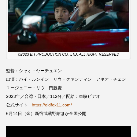
ちめいど雄介のお砂糖ミルクはどうされますか
つつじが丘小学校
つながりCafe‐Nanana no Moe
つなごーごー
てっぺんの向こうにあなたがいる
とくとくトーク
とっておきシネマ
©2023 BIT PRODUCTION CO., LTD. ALL RIGHT RESERVED
なきごえバス
にげてさがして
のん
監督：シャオ・ヤーチュエン
はたらくおやさい バナナもいるよ！
ばらぐみ
出演：バイ・ルンイン リウ・グァンティン アキオ・チェン
ユージェニー・リウ 門脇麦
ぱかっ
ひとつの机、ふたつの制服
2023年／台湾・日本／112分／配給：東映ビデオ
公式サイト
https://oldfox11.com/
ひろかわさえこ
ぴぽん
ふくし情報
6月14日（金）新宿武蔵野館ほか全国公開
ふじ幼稚園
ふたりの魔女
ふつうの子ども
ぶらりまち歩き
まこみちの爆笑肉トーク！