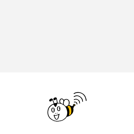
ベルギー映画
ペット写真大募集！
ホーリー・カウ
ポッドキャスト
ポーランド
ポール・メスカル
マイク・フラナガン
マイケル・キートン
マイスイートガーデン
マタニティ
マルティネス
マレフィセント
マレーシア
マーク・ハミル
マー・シーユエン
ミモザフィルムズ
ミュージカル
ミラクルウィッシュの夢を形にミラクルタイムズ