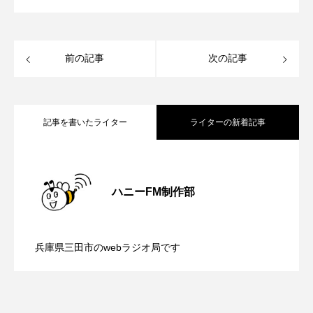
イエス・キリスト
イギリス
イギリス映画
イギリス製作
イタリア
イタリア映画
前の記事
次の記事
イベント
イラク
インタビュー
インド映画
イ・レ
ウィキッド
記事を書いたライター
ライターの新着記事
ウィキッド 永遠の約束
【鳥飼美紀のとっておきシネマ】日本映
2026.08.07
ウィリアム・シェイクスピア
ハニーFM制作部
ウインド・アンサンブル・コスモス
【ミラクルウィッシュの夢を形にミラク
2026.08.07
画『平行と垂直』
ウインド･アンサンブル･コスモス
兵庫県三田市のwebラジオ局です
【さっちゃん社協だより】8月6日（木）
2026.08.06
ルタイムズ】8月7日（金）配信 麹ラン
エディントンへようこそ
エミリア・ペレス
エミリー・ワトソン
エリーザ・シュロット