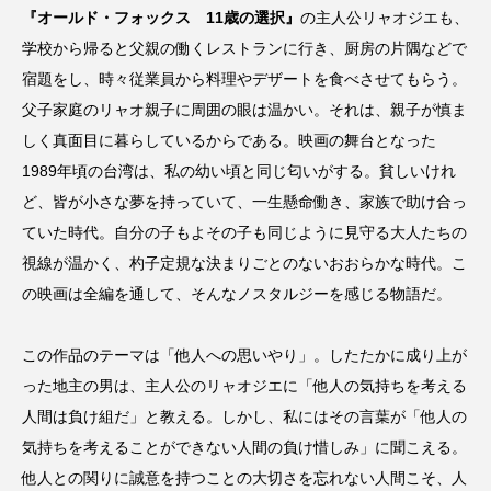
youtube
Yukoの子連れハワイ旅珍道中
『オールド・フォックス 11歳の選択』
の主人公リャオジエも、
学校から帰ると父親の働くレストランに行き、厨房の片隅などで
⻑尾謙杜
宿題をし、時々従業員から料理やデザートを食べさせてもらう。
父子家庭のリャオ親子に周囲の眼は温かい。それは、親子が慎ま
「THE オリバーな犬、（Gosh!!）このヤロウMOVIE」
しく真面目に暮らしているからである。映画の舞台となった
『今日の空が一番好き、とまだ言えない僕は』
1989年頃の台湾は、私の幼い頃と同じ匂いがする。貧しいけれ
ど、皆が小さな夢を持っていて、一生懸命働き、家族で助け合っ
あいはらひろゆき
ていた時代。自分の子もよその子も同じように見守る大人たちの
視線が温かく、杓子定規な決まりごとのないおおらかな時代。こ
あかしあジュニア合唱団「さくらんぼ」
の映画は全編を通して、そんなノスタルジーを感じる物語だ。
あかしあ台小学校
あじさいコンサート
この作品のテーマは「他人への思いやり」。したたかに成り上が
あっぷっぷのぷ～
あなたが眠る間
った地主の男は、主人公のリャオジエに「他人の気持ちを考える
人間は負け組だ」と教える。しかし、私にはその言葉が「他人の
あの歌を憶えている
あめぽったん
気持ちを考えることができない人間の負け惜しみ」に聞こえる。
他人との関りに誠意を持つことの大切さを忘れない人間こそ、人
いばら姫
おいしいおのまとぺ