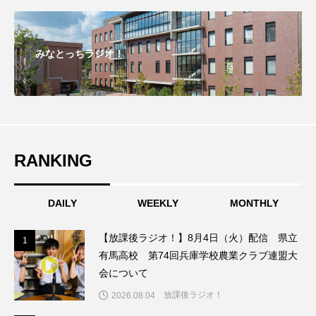
ジャネル・ツァイ
ジューン・スキップ
ジョディ・フォスター
ジョージア
スイス
みなとっちラジオ！
スイス映画
スウェーデン
スカーレット・ヨハンソン
スケルトン！のりもの編
RANKING
スターキャットアルバトロス・フィルム
DAILY
WEEKLY
MONTHLY
スティーブン・キング
スペイン映画
【放課後ラジオ！】8月4日（火）配信 県立
1
1
スペシャルナビゲーター
セイハ英語学院
有馬高校 第74回兵庫学校農業クラブ連盟大
会について
センチメンタル・バリュー
放課後ラジオ！
2026.08.04
ソミーラ・リア・フッディン
タイ映画