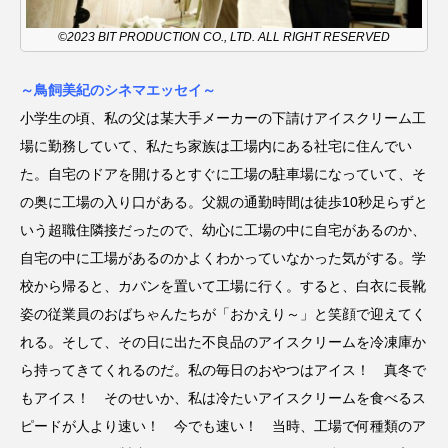
CONCLAVE
CROSSING 心の交差点
©2023 BIT PRODUCTION CO., LTD. ALL RIGHT RESERVED
DEPARTURES
FACES PLACES
globe
～鳥飼美紀のシネマエッセイ～
小学生の頃、私の父は某大手メーカーの下請けアイスクリーム工
HAMNET
HERE 時を越えて
HONEY
場に勤務していて、私たち家族は工場内にある社宅に住んでい
HONEY FM
IT’S OKAY！
J-POP
た。自宅のドアを開けるとすぐに工場の駐車場になっていて、そ
の奥に工場の入り口がある。父親の通勤時間は徒歩10秒足らずと
JAZZ
KADOKAWA
KDDI
いう超職住隣接だったので、幼心に工場の中に自宅があるのか、
自宅の中に工場があるのかよくわかっていなかった気がする。学
LATE SHIFT
Let's 追求 The 牛肉
校から帰ると、カバンを置いて工場に行く。すると、白衣に長靴
lets追求the牛肉
LOST LAND
姿の従業員のおばちゃんたちが「おかえり～」と笑顔で迎えてく
れる。そして、その日に出た不良品のアイスクリームを冷凍庫か
MOCOコレクション オムニバス
ら持ってきてくれるのだ。私の毎日のおやつはアイス！ 真冬で
もアイス！ そのせいか、私は冷たいアイスクリームを食べるス
Playground/校庭
ROKKO 森の音ミュージアム
ピードが人より速い！ 今でも速い！ 当時、工場で何種類のア