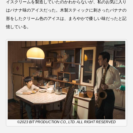
イスクリームを製造していたのかわからないが、私のお気に入り
ROKKO森の音ミュージアム
Rooting Aroma
はバナナ味のアイスだった。木製スティックに刺さったバナナの
SAKDAC HARMO
形をしたクリーム色のアイスは、まろやかで優しい味だったと記
憶している。
SANDA ORGANIC VILLAGE MEETINGのつながるラジオ
SDGs・タイプスマート農業推進プロジェクト関西学院
AgriNOVA
SIKIガーデン Autumn Season
Singing with a smile
snowwhite
SPOTTED PRODUCTIONS/TWIN
SUNSUNキッズ
The Room Next Door
This is SUEKI
We Live In Time
WICKED
©2023 BIT PRODUCTION CO., LTD. ALL RIGHT RESERVED