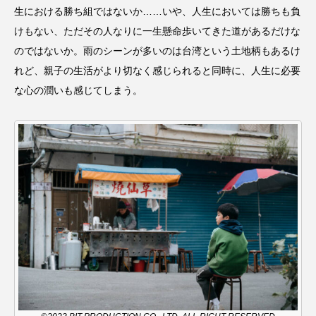
生における勝ち組ではないか……いや、人生においては勝ちも負
おいしいぱんぱんでんしゃ
おいしい絵本
けもない、ただその人なりに一生懸命歩いてきた道があるだけな
のではないか。雨のシーンが多いのは台湾という土地柄もあるけ
おしえて絵本
おでかけ情報
れど、親子の生活がより切なく感じられると同時に、人生に必要
な心の潤いも感じてしまう。
おばあちゃんと僕の約束
おもいおいも
おーい、応為
お知らせ
かしこいエルゼ
かしこいグレーテル
かもめ食堂
がんを知り、がんを考える
きてみで東北
きもちはなにいろ？
くまぐみ
くるまのなかには？
けやき台中学校
けやき台小学校