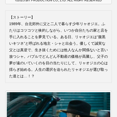
©2023 BIT PRODUCTION CO., LTD. ALL RIGHT RESERVED
こうべさんだ伝統文化体験フェスタ
【ストーリー】
こうべさんだ伝統文化体験フェスタ2026
1989年、台北郊外に父と二人で暮らす少年リャオジエ。ふ
たりはコツコツと倹約しながら、いつか自分たちの家と店を
こうべさんだ能・狂言・講談子ども教室
手に入れることを夢見ている。ある日、リャオジエは“腹黒
いキツネ”と呼ばれる地主・シャと出会う。優しくて誠実な
こぐまのいばしょ
こだわり城紀行
父とは真逆で、生き抜くためには他人なんか関係ないと言い
放つシャ。バブルでどんどん不動産の価格が高騰し、父子の
こども学芸員とつくる『夏のこども美術館』
夢が遠のいていくのを目の当たりにして、リャオジエの心は
揺らぎ始める。人生の選択を迫られたリャオジエが選び取っ
こばえちゃ東北
こーろ・るみえーる
た道とは…！？
さっちゃん社協だより
すずかけ台
すずかけ台小学校
すずきまみ
そんなにみないでくださいな
ちめいど