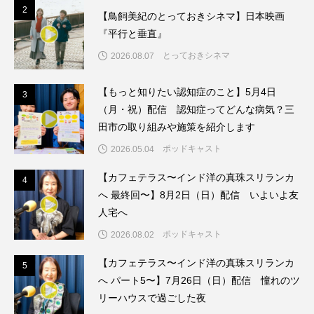
2
2
【鳥飼美紀のとっておきシネマ】日本映画
ダイヤモンド 私たちの衣装工房
『平行と垂直』
とっておきシネマ
2026.08.07
ダニエル・オートゥイユ
【もっと知りたい認知症のこと】5月4日
3
3
ダミアーノ・ミキエレット
チャイルド・フィルム
（月・祝）配信 認知症ってどんな病気？三
田市の取り組みや施策を紹介します
チャップリン
チャールズ・ディケンズ
ポッドキャスト
2026.05.04
チン・ソヨン
ツォウ・シーチン
【カフェテラス〜インド洋の真珠スリランカ
4
4
へ 最終回〜】8月2日（日）配信 いよいよ友
ツーリストファミリー
デュオ 1/2のピアニスト
人宅へ
デンマーク
トム・ヒドルストン
ポッドキャスト
2026.08.02
【カフェテラス〜インド洋の真珠スリランカ
トリデミー賞
トルコ
ドイツ
5
5
へ パート5〜】7月26日（日）配信 憧れのツ
リーハウスで過ごした夜
ドキュメンタリー
ドナルド・トランプ