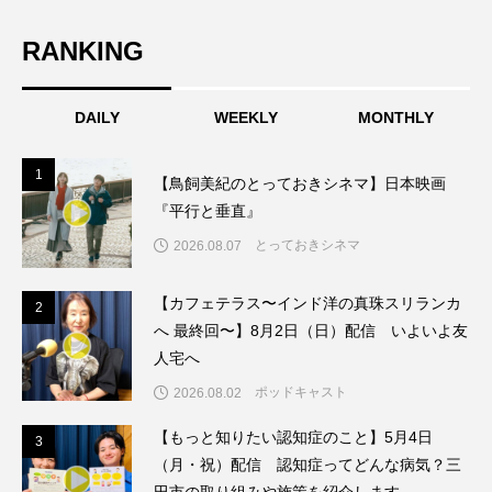
こうべさんだ伝統文化体験フェスタ
RANKING
こうべさんだ伝統文化体験フェスタ2026
DAILY
WEEKLY
MONTHLY
こうべさんだ能・狂言・講談子ども教室
1
1
【鳥飼美紀のとっておきシネマ】日本映画
こぐまのいばしょ
こだわり城紀行
『平行と垂直』
こども学芸員とつくる『夏のこども美術館』
とっておきシネマ
2026.08.07
こばえちゃ東北
こーろ・るみえーる
【カフェテラス〜インド洋の真珠スリランカ
2
2
へ 最終回〜】8月2日（日）配信 いよいよ友
さっちゃん社協だより
すずかけ台
人宅へ
ポッドキャスト
2026.08.02
すずかけ台小学校
すずきまみ
【もっと知りたい認知症のこと】5月4日
3
3
そんなにみないでくださいな
ちめいど
（月・祝）配信 認知症ってどんな病気？三
田市の取り組みや施策を紹介します