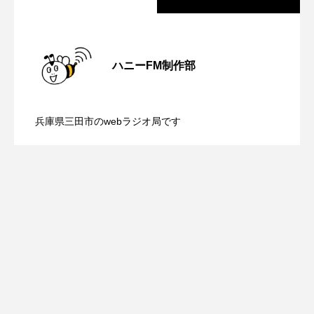
ROKKO森の音ミュージアム
Rooting Aroma
SAKDAC HARMO
【鳥飼美紀のとっておきシネマ】日本映
2026.08.07
ハニーFM制作部
SANDA ORGANIC VILLAGE MEETINGのつながるラジオ
【ミラクルウィッシュの夢を形にミラク
2026.08.07
画『平行と垂直』
SDGs・タイプスマート農業推進プロジェクト関西学院
AgriNOVA
兵庫県三田市のwebラジオ局です
【さっちゃん社協だより】8月6日（木）
2026.08.06
ルタイムズ】8月7日（金）配信 麹ラン
SIKIガーデン Autumn Season
Singing with a smile
snowwhite
配信 ボランティア活動センターを紹介
チを楽しみながら学ぶ親子コミュニケー
SPOTTED PRODUCTIONS/TWIN
します
ション講座開催！
SUNSUNキッズ
The Room Next Door
This is SUEKI
We Live In Time
WICKED