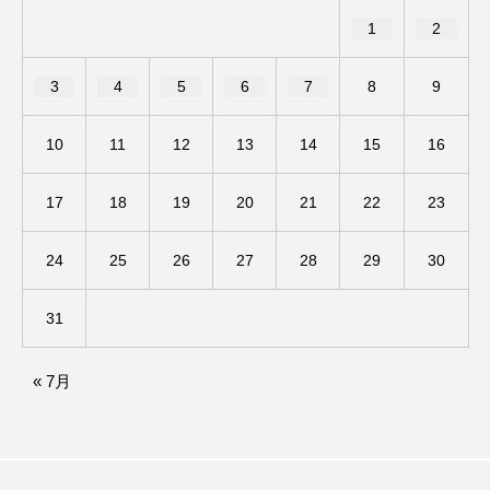
1
2
ままとこひろば
みなとっちラジオ！
3
4
5
6
7
8
9
みるくっくキッズクラブ逆瀬川
みるくっ子通信
10
11
12
13
14
15
16
みるくのえほん
みるく・ひまわり園
17
18
19
20
21
22
23
もたいまさこ
もっと知りたい認知症のこと
もんがきとしこの知りたい、聞きたい、伝えたい
24
25
26
27
28
29
30
やよい幼稚園
ゆたかな第三の人生のススメ
31
ゆりのき台中学校
ゆりのき台小学校
« 7月
わたしらしく心豊かに過ごすためのふくし情報！
わたなべあや
わらべうたベビーマッサージ