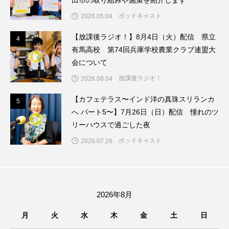
ちめいど雄介のお砂糖ミルクはどうされますか
ポッドキャスト
2026.05.04
つつじが丘小学校
つながりCafe‐Nanana no Moe
【放課後ラジオ！】8月4日（火）配信 県立
4
4
有馬高校 第74回兵庫学校農業クラブ連盟大
つなごーごー
てっぺんの向こうにあなたがいる
会について
放課後ラジオ！
とくとくトーク
とっておきシネマ
2026.08.04
【カフェテラス〜インド洋の真珠スリランカ
5
5
なきごえバス
にげてさがして
のん
へ パート5〜】7月26日（日）配信 憧れのツ
リーハウスで過ごした夜
はたらくおやさい バナナもいるよ！
ばらぐみ
ポッドキャスト
2026.07.26
ぱかっ
ひとつの机、ふたつの制服
ひろかわさえこ
ぴぽん
ふくし情報
2026年8月
ふじ幼稚園
ふたりの魔女
ふつうの子ども
月
火
水
木
金
土
日
ぶらりまち歩き
まこみちの爆笑肉トーク！