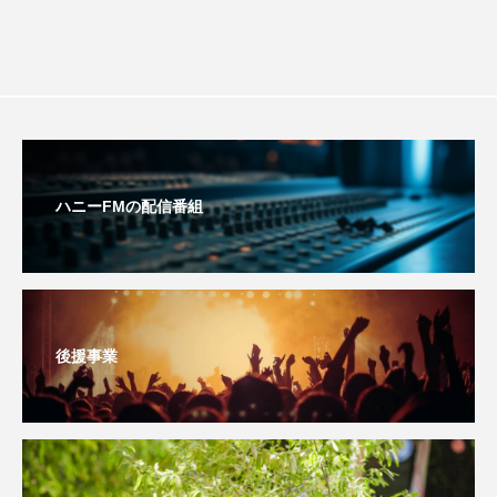
youtube
Yukoの子連れハワイ旅珍道中
⻑尾謙杜
「THE オリバーな犬、（Gosh!!）このヤロウMOVIE」
『今日の空が一番好き、とまだ言えない僕は』
ハニーFMの配信番組
あいはらひろゆき
あかしあジュニア合唱団「さくらんぼ」
あかしあ台小学校
あじさいコンサート
後援事業
あっぷっぷのぷ～
あなたが眠る間
あの歌を憶えている
あめぽったん
いばら姫
おいしいおのまとぺ