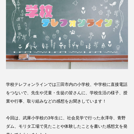
名
ス リバーサイド4部作を特集し
意識しています 三田グリーン
ました！
ットの山本さん
2024.03.07
2026.07.14
TAG LIST
10周年記念
12月号
1975年のケルン・コンサート
1学期
1年生
2024年度
2025年
2025年度
2026
学校テレフォンラインでは三田市内の小学校、中学校に直接電話
をつないで、先生や児童・生徒の皆さんに、学校生活の様子、授
2026年
2026年度
20周年
2学期
業や行事、取り組みなどの感想をお聞きしています！
3年生
4年生
6年生
6月号
77
今回は、武庫小学校の3年生に、社会見学で行った永澤寺、青野
ダム、モリタ工場で見たことや体験したことを書いた感想文を発
7月
accototo
BAD GENIUS
BL出版