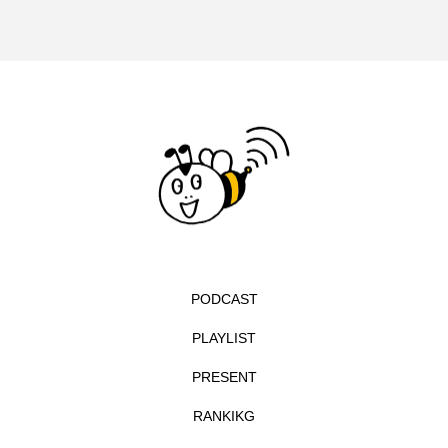
イエス・キリスト
イギリス
イギリス映画
イギリス製作
イタリア
イタリア映画
イベント
イラク
インタビュー
インド映画
イ・レ
ウィキッド
ウィキッド 永遠の約束
ウィリアム・シェイクスピア
ウインド・アンサンブル・コスモス
PODCAST
PLAYLIST
ウインド･アンサンブル･コスモス
PRESENT
エディントンへようこそ
エミリア・ペレス
RANKIKG
エミリー・ワトソン
エリーザ・シュロット