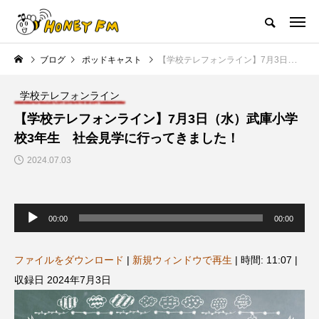
ハニーエフエム｜地域・人にフォーカスし発信するウェブラジオ局
ブログ
ポッドキャスト
【学校テレフォンライン】7月3日（水）武庫小学校3年生 社会見学に行ってきました！
HOME
ハニーFMの紹介
後援申請
フリーペーパー
プレイ
学校テレフォンライン
NEW POST
【学校テレフォンライン】7月3日（水）武庫小学
校3年生 社会見学に行ってきました！
JAZZ BAR COZY
MY SWEET GARDEN
2024.07.03
音
声
00:00
00:00
プ
レ
ー
ヤ
ファイルをダウンロード
|
新規ウィンドウで再生
|
時間: 11:07
|
ー
収録日 2024年7月3日
美
最終回【JAZZ Bar cozy】3月7
【マイスイートガーデン】7月1
日（木）今回はビル・エヴァン
日（火）配信 庭づくりは曲線