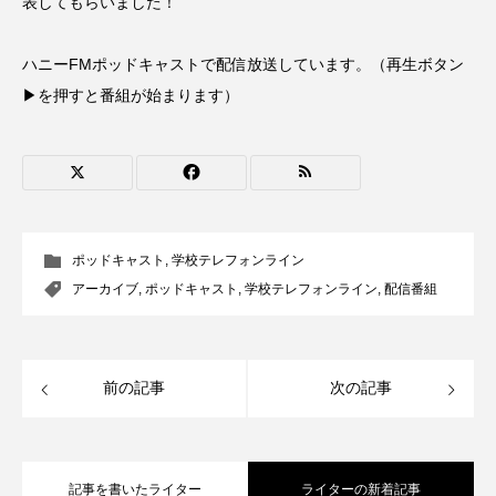
表してもらいました！
CONCLAVE
CROSSING 心の交差点
ハニーFMポッドキャストで配信放送しています。（再生ボタン
DEPARTURES
FACES PLACES
globe
▶を押すと番組が始まります）
HAMNET
HERE 時を越えて
HONEY
HONEY FM
IT’S OKAY！
J-POP
JAZZ
KADOKAWA
KDDI
ポッドキャスト
,
学校テレフォンライン
アーカイブ
,
ポッドキャスト
,
学校テレフォンライン
,
配信番組
LATE SHIFT
Let's 追求 The 牛肉
lets追求the牛肉
LOST LAND
前の記事
次の記事
MOCOコレクション オムニバス
Playground/校庭
ROKKO 森の音ミュージアム
記事を書いたライター
ライターの新着記事