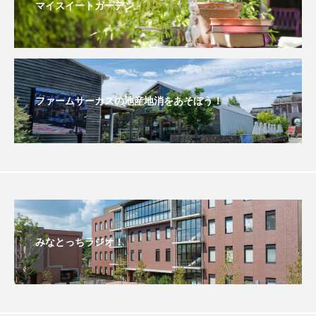
マイスイートガーデン
おいしいぱんぱんでんしゃ
おいしい絵本
おしえて絵本
おでかけ情報
おばあちゃんと僕の約束
おもいおいも
ファームサーカスの地産地消をあそぼう！
おーい、応為
お知らせ
かしこいエルゼ
かしこいグレーテル
かもめ食堂
がんを知り、がんを考える
きてみで東北
きもちはなにいろ？
くまぐみ
みなとっちラジオ！
くるまのなかには？
けやき台中学校
けやき台小学校