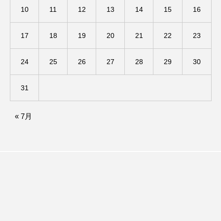
10
11
12
13
14
15
16
ままとこひろば
みなとっちラジオ！
17
18
19
20
21
22
23
みるくっくキッズクラブ逆瀬川
みるくっ子通信
24
25
26
27
28
29
30
みるくのえほん
みるく・ひまわり園
31
もたいまさこ
もっと知りたい認知症のこと
もんがきとしこの知りたい、聞きたい、伝えたい
« 7月
やよい幼稚園
ゆたかな第三の人生のススメ
ゆりのき台中学校
ゆりのき台小学校
わたしらしく心豊かに過ごすためのふくし情報！
わたなべあや
わらべうたベビーマッサージ