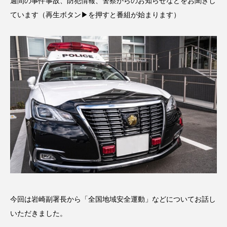
週間の事件事故、防犯情報、警察からのお知らせなどをお聞きし
名
ス リバーサイド4部作を特集し
意識しています 三田グリーン
ました！
ットの山本さん
2024.03.07
2026.07.14
ています（再生ボタン▶を押すと番組が始まります）
TAG LIST
10周年記念
12月号
1975年のケルン・コンサート
1学期
1年生
2024年度
2025年
2025年度
2026
2026年
2026年度
20周年
2学期
3年生
4年生
6年生
6月号
77
今回は岩崎副署長から「全国地域安全運動」などについてお話し
いただきました。
7月
accototo
BAD GENIUS
BL出版