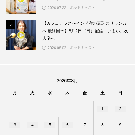
ちめいど雄介のお砂糖ミルクはどうされますか
ポッドキャスト
2026.07.22
つつじが丘小学校
つながりCafe‐Nanana no Moe
【カフェテラス〜インド洋の真珠スリランカ
5
5
へ 最終回〜】8月2日（日）配信 いよいよ友
つなごーごー
てっぺんの向こうにあなたがいる
人宅へ
とくとくトーク
とっておきシネマ
ポッドキャスト
2026.08.02
なきごえバス
にげてさがして
はたらくおやさい バナナもいるよ！
ばらぐみ
2026年8月
ぱかっ
ひとつの机、ふたつの制服
月
火
水
木
金
土
日
ひろかわさえこ
ぴぽん
ふくし情報
1
2
ふじ幼稚園
ふたりの魔女
ふつうの子ども
3
4
5
6
7
8
9
ぶらりまち歩き
まこみちの爆笑肉トーク！