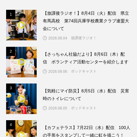
こうべさんだ伝統文化体験フェスタ
【放課後ラジオ！】8月4日（火）配信 県立
1
1
有馬高校 第74回兵庫学校農業クラブ連盟大
こうべさんだ伝統文化体験フェスタ2026
会について
こうべさんだ能・狂言・講談子ども教室
放課後ラジオ！
2026.08.04
2
2
こぐまのいばしょ
こだわり城紀行
【さっちゃん社協だより】8月6日（木）配
信 ボランティア活動センターを紹介します
こども学芸員とつくる『夏のこども美術館』
ポッドキャスト
2026.08.06
こばえちゃ東北
こーろ・るみえーる
3
3
【気軽にマイ防災】8月5日（水）配信 災害
さっちゃん社協だより
すずかけ台
時のトイレについて
ポッドキャスト
2026.08.05
すずかけ台小学校
すずきまみ
4
そんなにみないでくださいな
ちめいど
4
【カフェテラス】7月22日（水）配信 100人
の手形をスタンプして一緒に虹を描こう！