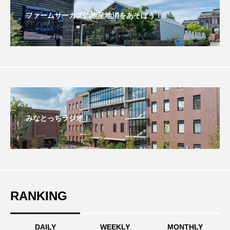
ファームサーカスの地産地消をあそぼう！
おいしいぱんぱんでんしゃ
おいしい絵本
おしえて絵本
おでかけ情報
おばあちゃんと僕の約束
おもいおいも
おーい、応為
お知らせ
かしこいエルゼ
みなとっちラジオ！
かしこいグレーテル
かもめ食堂
がんを知り、がんを考える
きてみで東北
きもちはなにいろ？
くまぐみ
RANKING
くるまのなかには？
けやき台中学校
けやき台小学校
DAILY
WEEKLY
MONTHLY