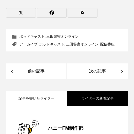
CONCLAVE
CROSSING 心の交差点
DEPARTURES
FACES PLACES
globe
HAMNET
HERE 時を越えて
HONEY
ポッドキャスト
,
三田警察オンライン
アーカイブ
,
ポッドキャスト
,
三田警察オンライン
,
配信番組
HONEY FM
IT’S OKAY！
J-POP
JAZZ
KADOKAWA
KDDI
前の記事
次の記事
LATE SHIFT
Let's 追求 The 牛肉
lets追求the牛肉
LOST LAND
記事を書いたライター
ライターの新着記事
MOCOコレクション オムニバス
【さっちゃん社協だより】8月6日（木）
2026.08.06
Playground/校庭
ROKKO 森の音ミュージアム
ハニーFM制作部