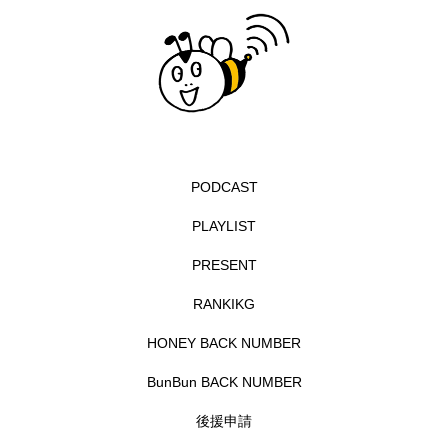
イエス・キリスト
イギリス
イギリス映画
イギリス製作
イタリア
イタリア映画
イベント
イラク
インタビュー
インド映画
イ・レ
ウィキッド
PODCAST
ウィキッド 永遠の約束
PLAYLIST
ウィリアム・シェイクスピア
PRESENT
ウインド・アンサンブル・コスモス
RANKIKG
HONEY BACK NUMBER
ウインド･アンサンブル･コスモス
BunBun BACK NUMBER
エディントンへようこそ
エミリア・ペレス
後援申請
エミリー・ワトソン
エリーザ・シュロット