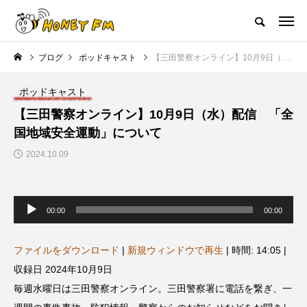
ハニーエフエム｜地域・人にフォーカスし発信するウェブラジオ局
ブログ
ポッドキャスト
【三田警察オンライン】10月9日（水）配信 「全国地域安全運動」について
HOME
ハニーFMの紹介
後援申請
フリーペーパー
プレイ
ポッドキャスト
NEW POST
【三田警察オンライン】10月9日（水）配信 「全
国地域安全運動」について
JAZZ BAR COZY
MY SWEET GARDEN
2024.10.09
音
声
00:00
00:00
プ
レ
ー
ヤ
ファイルをダウンロード
|
新規ウィンドウで再生
|
時間: 14:05
|
ー
収録日 2024年10月9日
美
最終回【JAZZ Bar cozy】3月7
【マイスイートガーデン】7月1
毎週水曜日は三田警察オンライン。三田警察署に電話を繋ぎ、一
日（木）今回はビル・エヴァン
日（火）配信 庭づくりは曲線