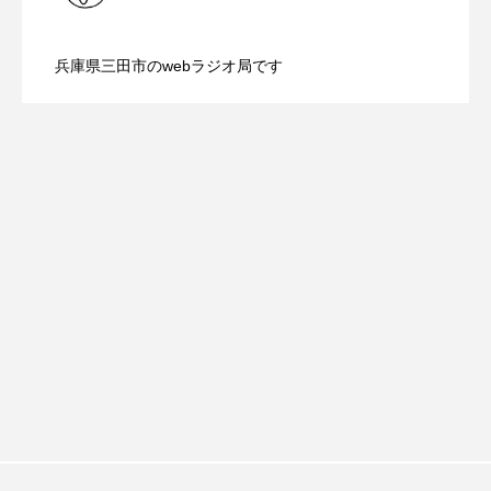
ROKKO森の音ミュージアム
Rooting Aroma
【三田警察オンライン】8月5日（水）配
2026.08.05
配信 ボランティア活動センターを紹介
SAKDAC HARMO
兵庫県三田市のwebラジオ局です
【幼稚園だより】8月5日（水）やよい幼
2026.08.05
信 一週間の事件事故と防犯ポイント、
します
SANDA ORGANIC VILLAGE MEETINGのつながるラジオ
SDGs・タイプスマート農業推進プロジェクト関西学院
稚園：先生に1学期や夏の過ごし方をお聞
防災に関する基礎知識について
AgriNOVA
SIKIガーデン Autumn Season
きしました♪
Singing with a smile
snowwhite
SPOTTED PRODUCTIONS/TWIN
SUNSUNキッズ
The Room Next Door
This is SUEKI
We Live In Time
WICKED