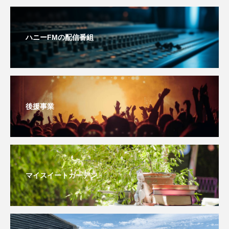
youtube
Yukoの子連れハワイ旅珍道中
⻑尾謙杜
ハニーFMの配信番組
「THE オリバーな犬、（Gosh!!）このヤロウMOVIE」
『今日の空が一番好き、とまだ言えない僕は』
あいはらひろゆき
後援事業
あかしあジュニア合唱団「さくらんぼ」
あかしあ台小学校
あじさいコンサート
マイスイートガーデン
あっぷっぷのぷ～
あなたが眠る間
あの歌を憶えている
あめぽったん
いばら姫
おいしいおのまとぺ