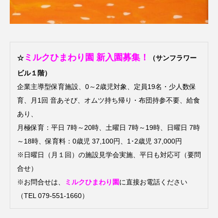
ROKKO森の音ミュージアム
Rooting Aroma
SAKDAC HARMO
SANDA ORGANIC VILLAGE MEETINGのつながるラジオ
ミルクひまわり園 新入園募集！
☆
（サンフラワー
ビル１階）
SDGs・タイプスマート農業推進プロジェクト関西学院
AgriNOVA
企業主導型保育施設、0～2歳児対象、定員19名・少人数保
育、月1回 音あそび、オムツ持ち帰り・布団持参不要、給食
SIKIガーデン Autumn Season
あり、
月極保育：平日 7時～20時、土曜日 7時～19時、日曜日 7時
Singing with a smile
snowwhite
～18時、保育料：0歳児 37,100円、1･2歳児 37,000円
SPOTTED PRODUCTIONS/TWIN
※日曜日（月１回）の施設見学会実施、平日も対応可（要問
合せ）
SUNSUNキッズ
The Room Next Door
※お問合せは、
ミルクひまわり園
に直接お電話ください
（TEL 079-551-1660）
This is SUEKI
We Live In Time
WICKED