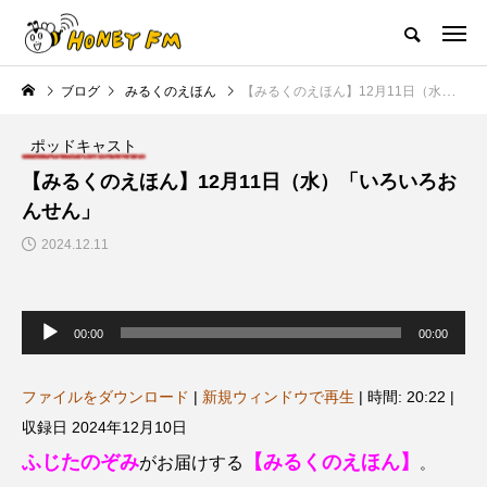
ハニーエフエム｜地域・人にフォーカスし発信するウェブラジオ局
ブログ
みるくのえほん
【みるくのえほん】12月11日（水）「いろいろおんせん」
HOME
ハニーFMの紹介
後援申請
フリーペーパー
プレイ
ポッドキャスト
NEW POST
【みるくのえほん】12月11日（水）「いろいろお
んせん」
JAZZ BAR COZY
MY SWEET GARDEN
2024.12.11
音
声
00:00
00:00
プ
レ
ー
ヤ
ファイルをダウンロード
|
新規ウィンドウで再生
|
時間: 20:22
|
ー
収録日 2024年12月10日
美
最終回【JAZZ Bar cozy】3月7
【マイスイートガーデン】7月1
ふじたのぞみ
【みるくのえほん】
がお届けする
。
日（木）今回はビル・エヴァン
日（火）配信 庭づくりは曲線