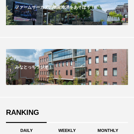
ちめいど雄介のお砂糖ミルクはどうされますか
ファームサーカスの地産地消をあそぼう！
つつじが丘小学校
つながりCafe‐Nanana no Moe
つなごーごー
てっぺんの向こうにあなたがいる
とくとくトーク
とっておきシネマ
なきごえバス
にげてさがして
のん
みなとっちラジオ！
はたらくおやさい バナナもいるよ！
ばらぐみ
ぱかっ
ひとつの机、ふたつの制服
ひろかわさえこ
ぴぽん
ふくし情報
RANKING
ふじ幼稚園
ふたりの魔女
ふつうの子ども
DAILY
WEEKLY
MONTHLY
ぶらりまち歩き
まこみちの爆笑肉トーク！