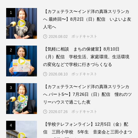
【カフェテラス〜インド洋の真珠スリランカ
1
1
ままとこひろば
みなとっちラジオ！
へ 最終回〜】8月2日（日）配信 いよいよ友
人宅へ
みるくっくキッズクラブ逆瀬川
みるくっ子通信
ポッドキャスト
2026.08.02
みるくのえほん
みるく・ひまわり園
【気軽に相談 まちの保健室】8月10日
2
2
（月）配信 学校生活、家庭環境、生活環境
もたいまさこ
もっと知りたい認知症のこと
の変化などで学校に行きづらくなる
もんがきとしこの知りたい、聞きたい、伝えたい
ポッドキャスト
2026.08.10
【カフェテラス〜インド洋の真珠スリランカ
やよい幼稚園
ゆたかな第三の人生のススメ
3
3
へ パート5〜】7月26日（日）配信 憧れのツ
ゆりのき台中学校
ゆりのき台小学校
リーハウスで過ごした夜
ポッドキャスト
2026.07.26
わたしらしく心豊かに過ごすためのふくし情報！
【学校テレフォンライン】12月5日（金）配
4
4
わたなべあや
わらべうたベビーマッサージ
信 三田小学校 5年生 音楽会と三田小まつ