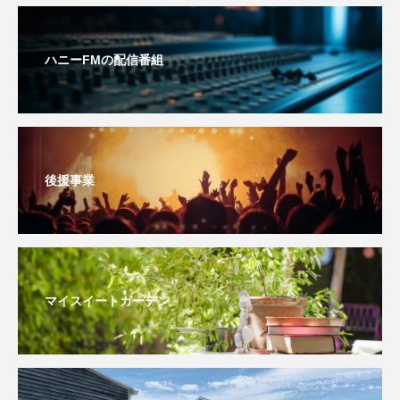
こうべさんだ伝統文化体験フェスタ
ハニーFMの配信番組
こうべさんだ伝統文化体験フェスタ2026
こうべさんだ能・狂言・講談子ども教室
こぐまのいばしょ
こだわり城紀行
後援事業
こども学芸員とつくる『夏のこども美術館』
こばえちゃ東北
こーろ・るみえーる
さっちゃん社協だより
すずかけ台
マイスイートガーデン
すずかけ台小学校
すずきまみ
そんなにみないでくださいな
ちめいど