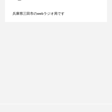
【内藤美保のこばえちゃ東北】8月8日
2026.08.08
（月）配信 学校生活、家庭環境、生活
おいしいぱんぱんでんしゃ
おいしい絵本
兵庫県三田市のwebラジオ局です
【鳥飼美紀のとっておきシネマ】日本映
2026.08.07
（土）配信 宮城県松島町「松島」
環境の変化などで学校に行きづらくなる
おしえて絵本
おでかけ情報
おばあちゃんと僕の約束
おもいおいも
画『平行と垂直』
おーい、応為
お知らせ
かしこいエルゼ
かしこいグレーテル
かもめ食堂
がんを知り、がんを考える
きてみで東北
きもちはなにいろ？
くまぐみ
くるまのなかには？
けやき台中学校
けやき台小学校