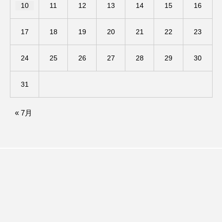
イエス・キリスト
イギリス
イギリス映画
10
11
12
13
14
15
16
イギリス製作
イタリア
イタリア映画
17
18
19
20
21
22
23
イベント
イラク
インタビュー
24
25
26
27
28
29
30
インド映画
イ・レ
ウィキッド
31
ウィキッド 永遠の約束
« 7月
ウィリアム・シェイクスピア
ウインド・アンサンブル・コスモス
ウインド･アンサンブル･コスモス
エディントンへようこそ
エミリア・ペレス
エミリー・ワトソン
エリーザ・シュロット