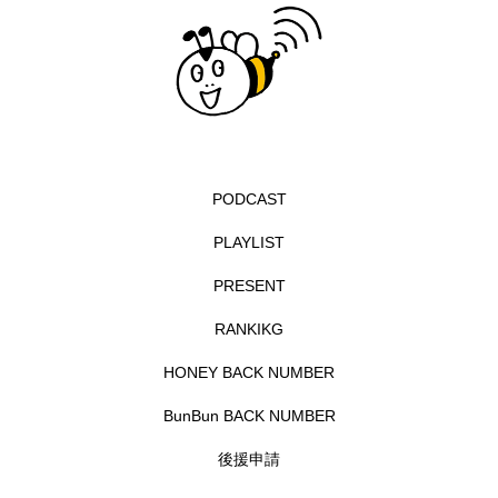
グリム童話
グリム童話の部屋
ケネス・ブラナー
ゲスト
コクヨ
コルベスどの
コンサート
コーラス
サニーサイドブックス
サリー
PODCAST
PLAYLIST
サンキュー、チャック
ザジフィルムズ
PRESENT
シネマエッセイ
シム・ウンギョン
RANKIKG
シム・ヒョンソ
シルヴィオ・ソルディーニ
HONEY BACK NUMBER
シンシア・エリヴォ
ジェシカ・チャステイン
BunBun BACK NUMBER
ジェシー・バックリー
ジオジオのかんむり
後援申請