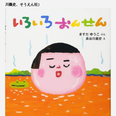
川義史、そうえん社）
CONCLAVE
CROSSING 心の交差点
DEPARTURES
FACES PLACES
globe
HAMNET
HERE 時を越えて
HONEY
HONEY FM
IT’S OKAY！
J-POP
JAZZ
KADOKAWA
KDDI
LATE SHIFT
Let's 追求 The 牛肉
lets追求the牛肉
LOST LAND
MOCOコレクション オムニバス
Playground/校庭
ROKKO 森の音ミュージアム