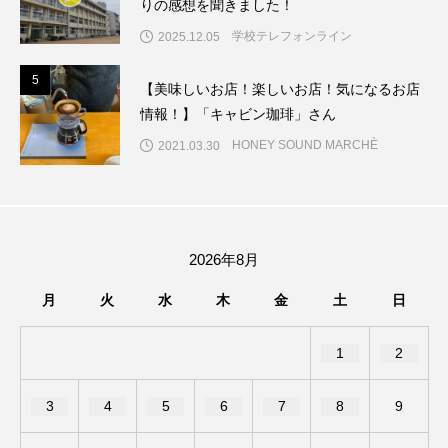
りの感想を聞きました！
アカデミックコモンズ
アクトスクエア
学校テレフォンライン
2025.12.05
アナ・レナス
5
5
【美味しいお店！楽しいお店！気になるお店
情報！】「キャビン珈琲」さん
アニバーサリースクラップブッキング
HONEY SOUND MARCHÈ
2021.03.30
アニメーション映画
アプレンティス
アメリカ
アメリカ・イギリス製作
2026年8月
アメリカ映画
アメリカ製作
月
火
水
木
金
土
日
アリのおでかけ
アリアナ・グランデ
1
2
アリス館
アル・パチーノ
アンプラグド
3
4
5
6
7
8
9
アン・ハサウェイ
アーカイブ
アート