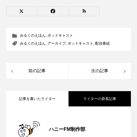
youtube
Yukoの子連れハワイ旅珍道中
⻑尾謙杜
「THE オリバーな犬、（Gosh!!）このヤロウMOVIE」
みるくのえほん
,
ポッドキャスト
みるくのえほん
,
アーカイブ
,
ポッドキャスト
,
配信番組
『今日の空が一番好き、とまだ言えない僕は』
あいはらひろゆき
前の記事
次の記事
あかしあジュニア合唱団「さくらんぼ」
あかしあ台小学校
あじさいコンサート
記事を書いたライター
ライターの新着記事
あっぷっぷのぷ～
あなたが眠る間
【気軽に相談 まちの保健室】8月10日
2026.08.10
あの歌を憶えている
あめぽったん
ハニーFM制作部
いばら姫
おいしいおのまとぺ