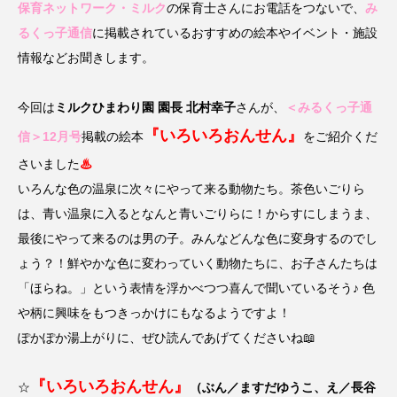
名
ス リバーサイド4部作を特集し
意識しています 三田グリーン
保育ネットワーク・ミルク
の保育士さんにお電話をつないで、
み
ました！
ットの山本さん
2024.03.07
2026.07.14
るくっ子通信
に掲載されているおすすめの絵本やイベント・施設
情報などお聞きします。
TAG LIST
今回は
ミルクひまわり園 園長 北村幸子
さんが、
＜みるくっ子通
『いろいろおんせん』
信＞12月号
掲載の絵本
をご紹介くだ
10周年記念
12月号
さいました
♨
いろんな色の温泉に次々にやって来る動物たち。茶色いごりら
1975年のケルン・コンサート
1学期
1年生
は、青い温泉に入るとなんと青いごりらに！からすにしまうま、
最後にやって来るのは男の子。みんなどんな色に変身するのでし
2024年度
2025年
2025年度
2026
ょう？！鮮やかな色に変わっていく動物たちに、お子さんたちは
「ほらね。」という表情を浮かべつつ喜んで聞いているそう♪ 色
2026年
2026年度
20周年
2学期
や柄に興味をもつきっかけにもなるようですよ！
3年生
4年生
6年生
6月号
77
ぽかぽか湯上がりに、ぜひ読んであげてくださいね📖
7月
accototo
BAD GENIUS
BL出版
『いろいろおんせん
』
☆
（ぶん／ますだゆうこ、え／長谷