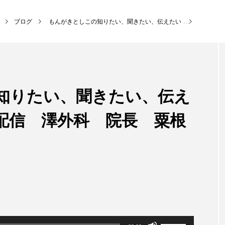
ブログ
もんがきとしこの知りたい、聞きたい、伝えたい
【もんが
NEW POST
知りたい、聞きたい、伝え
MY SWEET GARDEN
校区
）配信 澤外科 院長 粟根
ボ