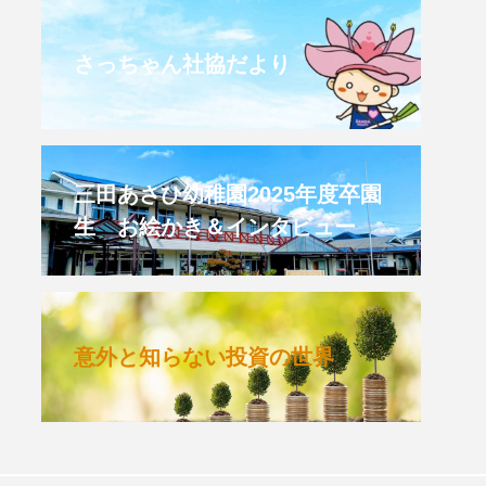
CROSSING 心の交差点
さっちゃん社協だより
HONEY
HONEY FM
et's 追求 The 牛肉
三田あさひ幼稚園2025年度卒園
生 お絵かき＆インタビュー
 HARMO
クト関西学院AgriNOVA
意外と知らない投資の世界
TIONS/TWIN
KED
youtube
IE」