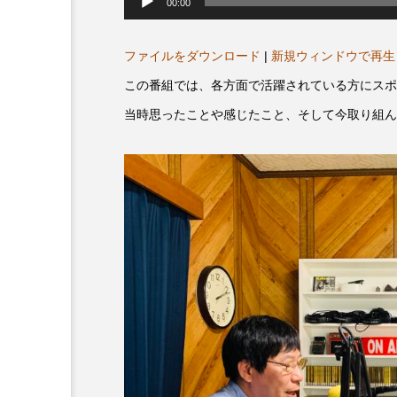
声
00:00
プレゼント】兵庫陶芸美
最終回【JAZZ Bar cozy】
プ
レ
展「こども学芸員とつく
（木）今回はビル・エヴ
ー
ヤ
ファイルをダウンロード
|
新規ウィンドウで再生
ども美術館』」 5名様
リバーサイド4部作を特集
ー
プレゼント！
た！
この番組では、各方面で活躍されている方にスポ
9
2024.03.07
当時思ったことや感じたこと、そして今取り組ん
10周年記念
12月号
2025年度
2026
2