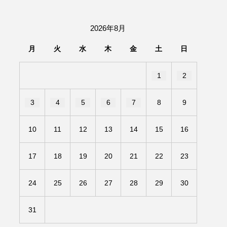
団「さくらんぼ」
2026年8月
あの歌を憶えている
月
火
水
木
金
土
日
いしい絵本
おしえて絵本
1
2
せ
かしこいエルゼ
3
4
5
6
7
8
9
きもちはなにいろ？
10
11
12
13
14
15
16
だ伝統文化体験フェスタ
17
18
19
20
21
22
23
のいばしょ
24
25
26
27
28
29
30
ろ・るみえーる
みないでくださいな
31