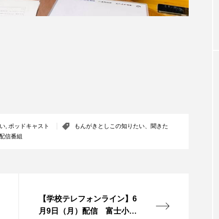
お砂糖ミルクはどうされますか
つつじが丘小学校
つながりC
向こうにあなたがいる
とくとくトーク
とっておきシネマ
はたらくおやさい バナナもいるよ！
ばらぐみ
ぱかっ
ひろかわさえこ
ぴぽん
ふくし情報
ふじ幼稚園
ち歩き
まこみちの爆笑肉トーク！
ままとこひろば
みるくっ子通信
みるくのえほん
みるく・ひまわり
い
,
ポッドキャスト
もんがきとしこの知りたい、聞きた
配信番組
もんがきとしこの知りたい、聞きたい、伝えたい
やよい幼
ゆりのき台中学校
ゆりのき台小学校
めのふくし情報！
わたなべあや
わらべうたベビーマッサ
【学校テレフォンライン】6
月9日（月）配信 富士小学
クトスクエア
アナ・レナス
アニバーサリースクラップブ