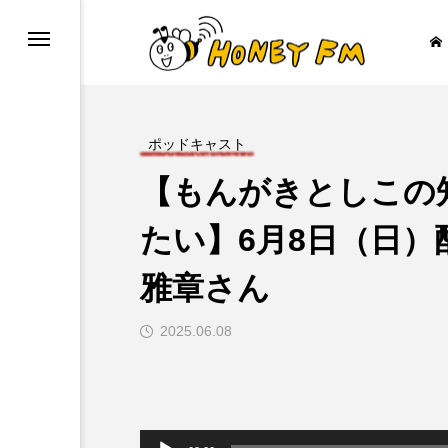
ポッドキャスト
【もんがきとしこの
ープレゼント
JAZZ BAR COZY
たい】6月8日（日
雅章さん

2025.06.08
音