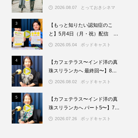
2026.08.07
とっておきシネマ
メリカ映画
アメリカ製作
3
3
【もっと知りたい認知症のこ
ド
アン・ハサウェイ
と】5月4日（月・祝）配信 認
知症ってどんな病気？三田市の
ス製作
イタリア
2026.05.04
ポッドキャスト
取り組みや施策を紹介します
ウィキッド
4
4
【カフェテラス〜インド洋の真
珠スリランカへ 最終回〜】8月2
日（日）配信 いよいよ友人宅
2026.08.02
ポッドキャスト
へ
リー・ワトソン
5
5
【カフェテラス〜インド洋の真
メント
オダギリジョー
珠スリランカへ パート5〜】7月
26日（日）配信 憧れのツリー
カフェテラス
2026.07.26
ポッドキャスト
ハウスで過ごした夜
キム・へヨン