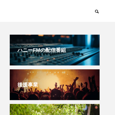
きとしこの知りたい、聞きたい、伝えたい】6月8日（日）配信 澤外科 院長 粟
すみからすみまで
放課後ラジオ！
ハニーFMの配信番組
後援事業
