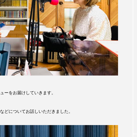
accototo
BAD GENIUS
BL出版
CONCLAVE
LACES
globe
HAMNET
HERE 時を越えて
JAZZ
KADOKAWA
KDDI
LATE SHIFT
L
AND
MOCOコレクション オムニバス
Playground/校庭
ROKKO森の音ミュージアム
Rooting Aroma
SAKDAC
 MEETINGのつながるラジオ
SDGs・タイプスマート農業推進プロジェ
ューをお届けしていきます。
Singing with a smile
snowwhite
SPOTTED PRODUC
などについてお話しいただきました。
m Next Door
This is SUEKI
We Live In Time
WIC
⻑尾謙杜
「THE オリバーな犬、（Gosh!!）このヤロウMOV