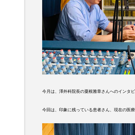
6月号
77
7月
DEPARTURES
FACES P
IT’S OKAY！
J-POP
lets追求the牛肉
LOST L
ROKKO 森の音ミュージアム
SANDA ORGANIC VILLAGE
今月は、澤外科院長の粟根雅章さんへのインタビ
SIKIガーデン Autumn Season
今回は、印象に残っている患者さん、現在の医療
SUNSUNキッズ
The Roo
Yukoの子連れハワイ旅珍道中