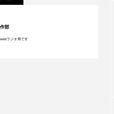
クラファン
クリスマス
クロエ・ジャオ
グリム兄
シネマ】日本映画『平行と垂直』
・ブラナー
ゲスト
コクヨ
コルベスどの
コ
制作部
リー
サンキュー、チャック
ザジフィルムズ
シネ
夢を形にミラクルタイムズ】8月7日（金）配信 麹ラ
webラジオ局です
ヒョンソ
シルヴィオ・ソルディーニ
シンシア・エリヴォ
】8月6日（木）配信 ボランティア活動センターを紹
親子コミュニケーション講座開催！
ジェシー・バックリー
ジオジオのかんむり
ジャネル・ツ
ディ・フォスター
ジョージア
スイス
スイス映画
スケルトン！のりもの編
スターキャットアルバトロス・フィ
ペイン映画
スペシャルナビゲーター
セイハ英語学院
タイ映画
ダイヤモンド 私たちの衣装工房
ダニエル