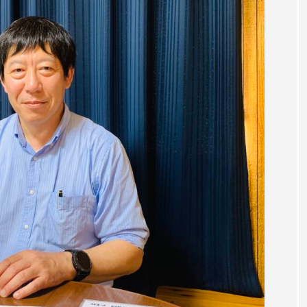
言えない僕は』
あいはらひろゆき
あかしあジュニア合唱
いコンサート
あっぷっぷのぷ～
あなたが眠る間
おいしいおのまとぺ
おいしいぱんぱんでんしゃ
お
んと僕の約束
おもいおいも
おーい、応為
お知ら
め食堂
がんを知り、がんを考える
きてみで東北
は？
けやき台中学校
けやき台小学校
こうべさん
2026
こうべさんだ能・狂言・講談子ども教室
こぐま
芸員とつくる『夏のこども美術館』
こばえちゃ東北
こー
ずかけ台
すずかけ台小学校
すずきまみ
そんなに