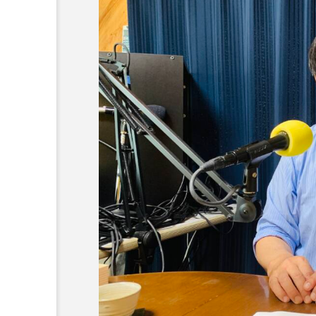
『今日の空が一番好き、とまだ
あかしあ台小学校
あじさ
あめぽったん
いばら姫
おでかけ情報
おばあちゃ
かしこいグレーテル
かも
くまぐみ
くるまのなかに
こうべさんだ伝統文化体験フェスタ
こだわり城紀行
こども学
さっちゃん社協だより
す