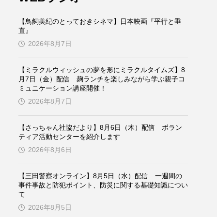
ケンズ
チン・ソヨン
【鳥飼美紀のとっておきシネマ】日本映画『平行と垂
トム・ヒドルストン
直』
2026年8月7日
ドマーニ！ 愛のことづて
【ミラクルウィッシュの夢を形にミラクルタイムズ】8
バッド・ジーニアス
月7日（金）配信 麹ランチを楽しみながら学ぶ親子コ
ミュニケーション講座開催！
役
ヒョン・ウソク
2026年8月7日
ザン・オズペテク
【さっちゃん社協だより】8月6日（木）配信 ボラン
ティア活動センターを紹介します
フランス
フランス映画
2026年8月6日
【三田警察オンライン】8月5日（水）配信 一週間の
事件事故と防犯ポイント、防災に関する基礎知識につい
ブレーメンの音楽隊
て
2026年8月5日
ペット写真大募集！