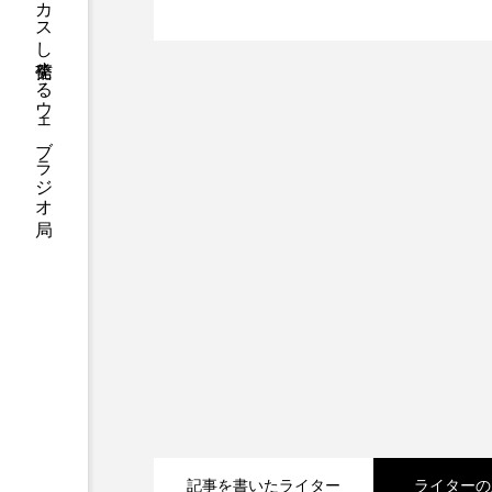
ハニーエフエム｜地域・人にフォーカスし発信するウェブラジオ局
北のあじさい名所
アニメーション映画
アプ
アリのおでかけ
アリアナ
アーカイブ
アート
イタリア映画
イベント
ウィキッド 永遠の約束
ウインド･アンサンブル･コスモ
エリーザ・シュロット
エ
オダギリ・ジョー
オム・
カラーモンスター
カンヌ
記事を書いたライター
ライターの