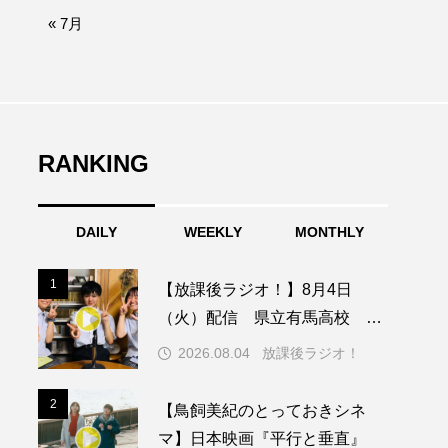
afe‐Nanana no Moe
« 7月
なきごえバス
ふたりの魔女
RANKING
みなとっちラジオ！
DAILY
WEEKLY
MONTHLY
園
もたいまさこ
1
1
【放課後ラジオ！】8月4日
稚園
（火）配信 県立有馬高校 第
74回兵庫学校農業クラブ連盟大
2026.08.04
放課後ラジオ！
会について
ージ
2
2
【鳥飼美紀のとっておきシネ
マ】日本映画『平行と垂直』
ッキング