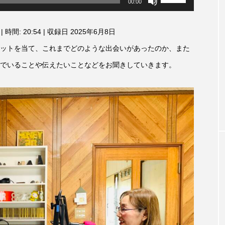
00:00
リ
3月7日
【マイスイートガーデン】7月14
【校区
ュ
ァンス
日（火）配信 庭づくりは曲線を
日（土
ー
|
時間: 20:54
|
収録日 2025年6月8日
しまし
意識しています 三田グリーンネ
ム
2024
調
ットの山本さん
ットを当て、これまでどのような出会いがあったのか、また
2026.07.14
節
に
でいることや伝えたいことなどをお聞きしていきます。
は
上
下
矢
印
キ
ー
を
使
TAG LIST
っ
て
く
だ
さ
1975年のケルン・コンサート
1学期
1年生
202
い。
026年
2026年度
20周年
2学期
3年生