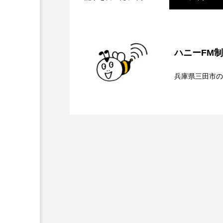
キング・オブ・キングス
2026.08.07
【鳥飼美紀のとっておき
グリム童話の部屋
ケネス
ハニーFM
サニーサイドブックス
サ
2026.08.07
【ミラクルウィッシュの
兵庫県三田市の
シム・ウンギョン
シム・
2026.08.06
【さっちゃん社協だより
ンチを楽しみながら学ぶ
ジェシカ・チャステイン
介します
ジューン・スキップ
ジョ
スカーレット・ヨハンソン
スティーブン・キング
ス
ソミーラ・リア・フッディン