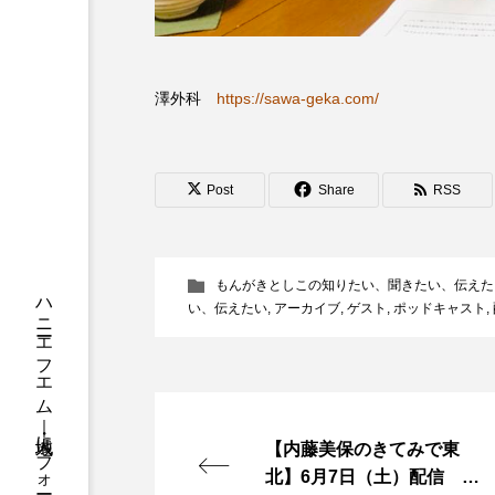
ちめいど
ちめいど雄介の
つなごーごー
てっぺんの
澤外科
https://sawa-geka.com/
にげてさがして
のん
ひとつの机、ふたつの制服
Post
Share
RSS
ふつうの子ども
ぶらりま
みるくっくキッズクラブ逆瀬川
もんがきとしこの知りたい、聞きたい、伝えた
い、伝えたい
,
アーカイブ
,
ゲスト
,
ポッドキャスト
,
もっと知りたい認知症のこと
ゆたかな第三の人生のススメ
わたしらしく心豊かに過ごすた
【内藤美保のきてみで東
北】6月7日（土）配信 東
アカデミックコモンズ
ア