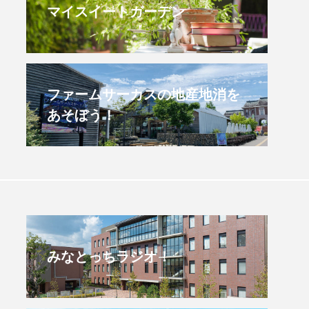
マイスイートガーデン
すみからすみまで】3月16
【放課後ラジオ！】8月
）三田市立 高平小学校
配信 県立有馬高校 第
学校農業クラブ連盟大
.03.16
2026.08.04
ファームサーカスの地産地消を
あそぼう！
みなとっちラジオ！
4年度
2025年
4年生
6年生