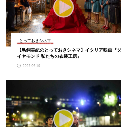
ちめいど雄介のお砂糖ミルクはどうされますか
つつじが丘小学校
つながりCafe‐Nanana no Moe
つなごーごー
てっぺんの向こうにあなたがいる
とっておきシネマ
とくとくトーク
とっておきシネマ
【鳥飼美紀のとっておきシネマ】イタリア映画『ダ
イヤモンド 私たちの衣装工房』
なきごえバス
にげてさがして
のん
2026.06.19
はたらくおやさい バナナもいるよ！
ばらぐみ
ぱかっ
ひとつの机、ふたつの制服
ひろかわさえこ
ぴぽん
ふくし情報
ふじ幼稚園
ふたりの魔女
ふつうの子ども
ぶらりまち歩き
まこみちの爆笑肉トーク！