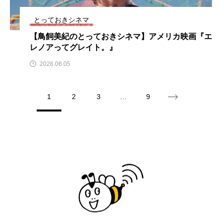
アカデミックコモンズ
アクトスクエア
とっておきシネマ
【鳥飼美紀のとっておきシネマ】アメリカ映画『エ
アナ・レナス
レノアってグレイト。』
アニバーサリースクラップブッキング
2026.06.05
アニメーション映画
アプレンティス
1
2
3
…
9
アメリカ
アメリカ・イギリス製作
アメリカ映画
アメリカ製作
アリのおでかけ
アリアナ・グランデ
アリス館
アル・パチーノ
アンプラグド
アン・ハサウェイ
アーカイブ
アート