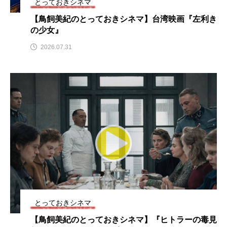
とっておきシネマ
CONCLAVE
CROSSING 心の交差点
【鳥飼美紀のとっておきシネマ】台湾映画『左利き
の少女』
DEPARTURES
FACES PLACES
globe
2026.07.31
HAMNET
HERE 時を越えて
HONEY
HONEY FM
IT’S OKAY！
J-POP
JAZZ
KADOKAWA
KDDI
LATE SHIFT
Let's 追求 The 牛肉
lets追求the牛肉
LOST LAND
MOCOコレクション オムニバス
とっておきシネマ
Playground/校庭
ROKKO 森の音ミュージアム
【鳥飼美紀のとっておきシネマ】『ヒトラーの毒見