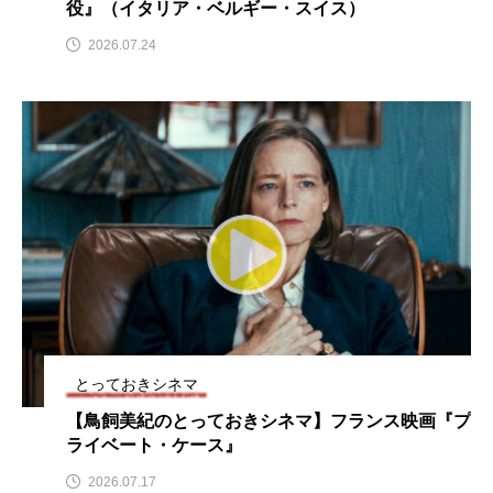
役』（イタリア・ベルギー・スイス）
ROKKO森の音ミュージアム
Rooting Aroma
2026.07.24
SAKDAC HARMO
SANDA ORGANIC VILLAGE MEETINGのつながるラジオ
SDGs・タイプスマート農業推進プロジェクト関西学院
AgriNOVA
SIKIガーデン Autumn Season
Singing with a smile
snowwhite
SPOTTED PRODUCTIONS/TWIN
とっておきシネマ
SUNSUNキッズ
The Room Next Door
【鳥飼美紀のとっておきシネマ】フランス映画『プ
ライベート・ケース』
This is SUEKI
We Live In Time
WICKED
2026.07.17