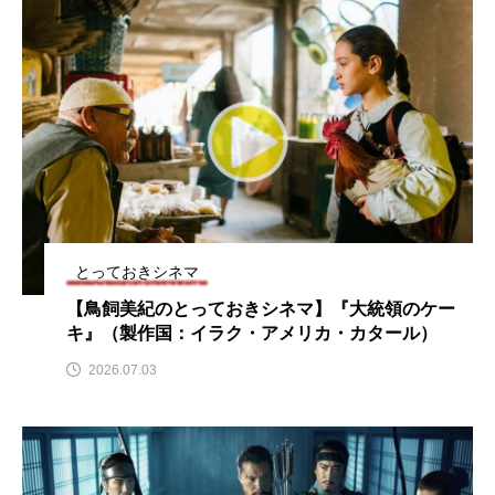
おいしいぱんぱんでんしゃ
おいしい絵本
おしえて絵本
おでかけ情報
おばあちゃんと僕の約束
おもいおいも
おーい、応為
お知らせ
かしこいエルゼ
かしこいグレーテル
かもめ食堂
とっておきシネマ
【鳥飼美紀のとっておきシネマ】『大統領のケー
がんを知り、がんを考える
きてみで東北
キ』（製作国：イラク・アメリカ・カタール）
きもちはなにいろ？
くまぐみ
2026.07.03
くるまのなかには？
けやき台中学校
けやき台小学校