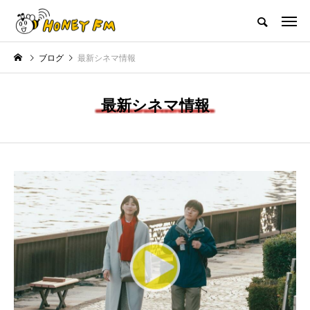
ハニーエフエム｜地域・人にフォーカスし発信するウェブラジオ局
ブログ
最新シネマ情報
HOME
ハニーFMの紹介
後援申請
フリーペーパー
プレイ
最新シネマ情報
NEW POST
JAZZ BAR COZY
MY SWEET GARDEN
美
最終回【JAZZ Bar cozy】3月7
【マイスイートガーデン】7月1
日（木）今回はビル・エヴァン
日（火）配信 庭づくりは曲線