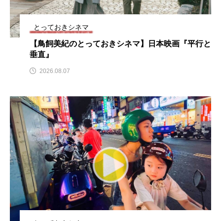
名
ス リバーサイド4部作を特集し
意識しています 三田グリーン
ました！
ットの山本さん
2024.03.07
2026.07.14
とっておきシネマ
【鳥飼美紀のとっておきシネマ】日本映画『平行と
垂直』
TAG LIST
2026.08.07
10周年記念
12月号
1975年のケルン・コンサート
1学期
1年生
2024年度
2025年
2025年度
2026
2026年
2026年度
20周年
2学期
3年生
4年生
6年生
6月号
77
7月
accototo
BAD GENIUS
BL出版