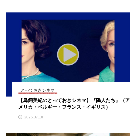
youtube
Yukoの子連れハワイ旅珍道中
⻑尾謙杜
「THE オリバーな犬、（Gosh!!）このヤロウMOVIE」
『今日の空が一番好き、とまだ言えない僕は』
あいはらひろゆき
あかしあジュニア合唱団「さくらんぼ」
とっておきシネマ
あかしあ台小学校
あじさいコンサート
【鳥飼美紀のとっておきシネマ】『隣人たち』（ア
あっぷっぷのぷ～
あなたが眠る間
メリカ・ベルギー・フランス・イギリス）
2026.07.10
あの歌を憶えている
あめぽったん
いばら姫
おいしいおのまとぺ