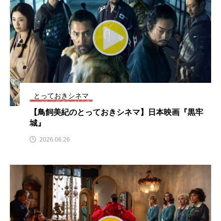
こうべさんだ伝統文化体験フェスタ
こうべさんだ伝統文化体験フェスタ2026
こうべさんだ能・狂言・講談子ども教室
こぐまのいばしょ
こだわり城紀行
とっておきシネマ
こども学芸員とつくる『夏のこども美術館』
【鳥飼美紀のとっておきシネマ】日本映画『黒牢
城』
こばえちゃ東北
こーろ・るみえーる
2026.06.26
さっちゃん社協だより
すずかけ台
すずかけ台小学校
すずきまみ
そんなにみないでくださいな
ちめいど