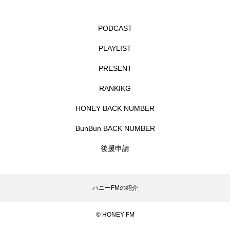
イエス・キリスト
イギリス
イギリス映画
PODCAST
イギリス製作
イタリア
イタリア映画
PLAYLIST
イベント
イラク
インタビュー
PRESENT
インド映画
イ・レ
ウィキッド
RANKIKG
ウィキッド 永遠の約束
HONEY BACK NUMBER
BunBun BACK NUMBER
ウィリアム・シェイクスピア
後援申請
ウインド・アンサンブル・コスモス
ウインド･アンサンブル･コスモス
ハニーFMの紹介
エディントンへようこそ
エミリア・ペレス
© HONEY FM
エミリー・ワトソン
エリーザ・シュロット