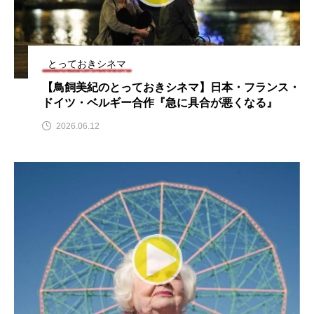
ままとこひろば
みなとっちラジオ！
みるくっくキッズクラブ逆瀬川
みるくっ子通信
とっておきシネマ
【鳥飼美紀のとっておきシネマ】日本・フランス・
みるくのえほん
みるく・ひまわり園
ドイツ・ベルギー合作『急に具合が悪くなる』
2026.06.12
もたいまさこ
もっと知りたい認知症のこと
もんがきとしこの知りたい、聞きたい、伝えたい
やよい幼稚園
ゆたかな第三の人生のススメ
ゆりのき台中学校
ゆりのき台小学校
わたしらしく心豊かに過ごすためのふくし情報！
わたなべあや
わらべうたベビーマッサージ