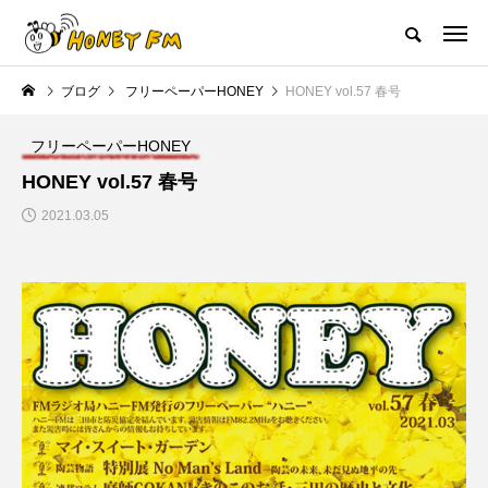
ハニーエフエム｜地域・人にフォーカスし発信するウェブラジオ局
ブログ
フリーペーパーHONEY
HONEY vol.57 春号
HOME
ハニーFMの紹介
後援申請
フリーペーパー
プレイ
フリーペーパーHONEY
NEW POST
HONEY vol.57 春号
2021.03.05
JAZZ BAR COZY
MY SWEET GARDEN
美
最終回【JAZZ Bar cozy】3月7
【マイスイートガーデン】7月1
日（木）今回はビル・エヴァン
日（火）配信 庭づくりは曲線