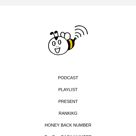
ベルギー映画
ペット写真大募集！
ホーリー・カウ
ポッドキャスト
ポーランド
ポール・メスカル
マイク・フラナガン
マイケル・キートン
マイスイートガーデン
マタニティ
PODCAST
マルティネス
マレフィセント
マレーシア
PLAYLIST
マーク・ハミル
マー・シーユエン
PRESENT
RANKIKG
ミモザフィルムズ
ミュージカル
HONEY BACK NUMBER
ミラクルウィッシュの夢を形にミラクルタイムズ