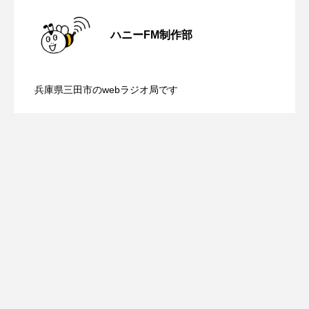
イエス・キリスト
イギリス
イギリス映画
【鳥飼美紀のとっておきシネマ】日本映
2026.08.07
ハニーFM制作部
イギリス製作
イタリア
イタリア映画
【ミラクルウィッシュの夢を形にミラク
2026.08.07
画『平行と垂直』
イベント
イラク
インタビュー
兵庫県三田市のwebラジオ局です
【さっちゃん社協だより】8月6日（木）
インド映画
イ・レ
ウィキッド
2026.08.06
ルタイムズ】8月7日（金）配信 麹ラン
ウィキッド 永遠の約束
配信 ボランティア活動センターを紹介
チを楽しみながら学ぶ親子コミュニケー
ウィリアム・シェイクスピア
します
ウインド・アンサンブル・コスモス
ション講座開催！
ウインド･アンサンブル･コスモス
エディントンへようこそ
エミリア・ペレス
エミリー・ワトソン
エリーザ・シュロット