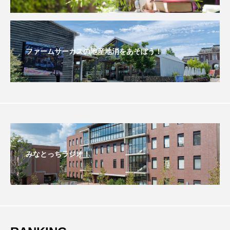
グリム童話
グリム童話の部屋
ケネス・ブラナー
ゲスト
コクヨ
ファームサーカスの地産地消をあそぼう！
コルベスどの
コンサート
コーラス
サニーサイドブックス
サリー
サンキュー、チャック
ザジフィルムズ
シネマエッセイ
シム・ウンギョン
みなとっちラジオ！
シム・ヒョンソ
シルヴィオ・ソルディーニ
シンシア・エリヴォ
ジェシカ・チャステイン
ジェシー・バックリー
ジオジオのかんむり