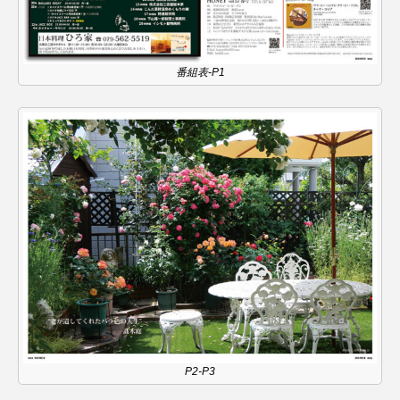
ROKKO森の音ミュージアム
Rooting Aroma
SAKDAC HARMO
番組表-P1
SANDA ORGANIC VILLAGE MEETINGのつながるラジオ
SDGs・タイプスマート農業推進プロジェクト関西学院
AgriNOVA
SIKIガーデン Autumn Season
Singing with a smile
snowwhite
SPOTTED PRODUCTIONS/TWIN
SUNSUNキッズ
The Room Next Door
This is SUEKI
We Live In Time
WICKED
P2-P3