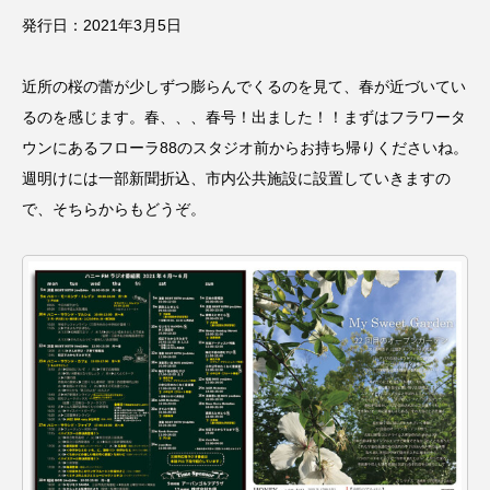
発行日：2021年3月5日
CONCLAVE
CROSSING 心の交差点
DEPARTURES
FACES PLACES
globe
近所の桜の蕾が少しずつ膨らんでくるのを見て、春が近づいてい
るのを感じます。春、、、春号！出ました！！まずはフラワータ
HAMNET
HERE 時を越えて
HONEY
ウンにあるフローラ88のスタジオ前からお持ち帰りくださいね。
週明けには一部新聞折込、市内公共施設に設置していきますの
HONEY FM
IT’S OKAY！
J-POP
で、そちらからもどうぞ。
JAZZ
KADOKAWA
KDDI
LATE SHIFT
Let's 追求 The 牛肉
lets追求the牛肉
LOST LAND
MOCOコレクション オムニバス
Playground/校庭
ROKKO 森の音ミュージアム