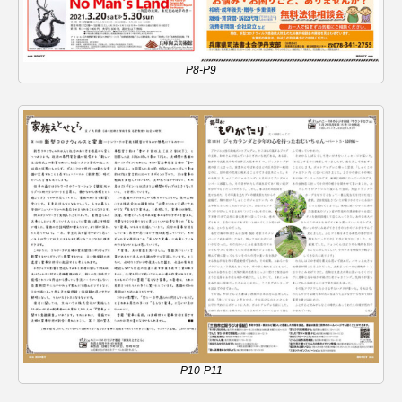
こうべさんだ伝統文化体験フェスタ
こうべさんだ伝統文化体験フェスタ2026
P8-P9
こうべさんだ能・狂言・講談子ども教室
こぐまのいばしょ
こだわり城紀行
こども学芸員とつくる『夏のこども美術館』
こばえちゃ東北
こーろ・るみえーる
さっちゃん社協だより
すずかけ台
すずかけ台小学校
すずきまみ
そんなにみないでくださいな
ちめいど
P10-P11