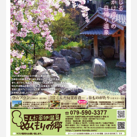
ままとこひろば
みなとっちラジオ！
みるくっくキッズクラブ逆瀬川
みるくっ子通信
みるくのえほん
みるく・ひまわり園
もたいまさこ
もっと知りたい認知症のこと
もんがきとしこの知りたい、聞きたい、伝えたい
やよい幼稚園
ゆたかな第三の人生のススメ
ゆりのき台中学校
ゆりのき台小学校
わたしらしく心豊かに過ごすためのふくし情報！
わたなべあや
わらべうたベビーマッサージ