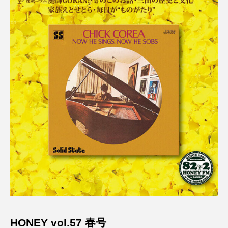
名
ス リバーサイド4部作を特集し
意識しています 三田グリーン
ました！
ットの山本さん
2024.03.07
2026.07.14
TAG LIST
10周年記念
12月号
1975年のケルン・コンサート
1学期
1年生
2024年度
2025年
2025年度
2026
2026年
2026年度
20周年
2学期
3年生
4年生
6年生
6月号
77
7月
accototo
BAD GENIUS
BL出版
HONEY vol.57 春号