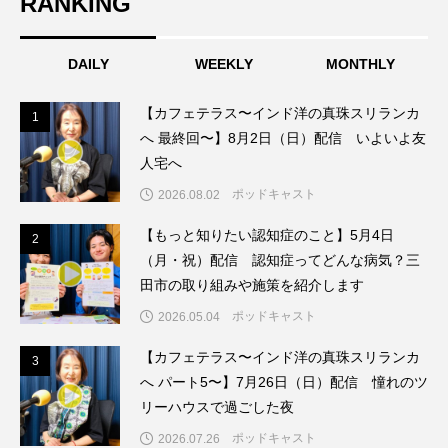
RANKING
ジャネル・ツァイ
ジューン・スキップ
ジョディ・フォスター
ジョージア
スイス
DAILY
WEEKLY
MONTHLY
スイス映画
スウェーデン
【カフェテラス〜インド洋の真珠スリランカ
1
1
へ 最終回〜】8月2日（日）配信 いよいよ友
スカーレット・ヨハンソン
人宅へ
ポッドキャスト
2026.08.02
スケルトン！のりもの編
【もっと知りたい認知症のこと】5月4日
2
2
スターキャットアルバトロス・フィルム
（月・祝）配信 認知症ってどんな病気？三
田市の取り組みや施策を紹介します
スティーブン・キング
スペイン映画
ポッドキャスト
2026.05.04
スペシャルナビゲーター
セイハ英語学院
【カフェテラス〜インド洋の真珠スリランカ
3
3
へ パート5〜】7月26日（日）配信 憧れのツ
センチメンタル・バリュー
リーハウスで過ごした夜
ポッドキャスト
2026.07.26
ソミーラ・リア・フッディン
タイ映画