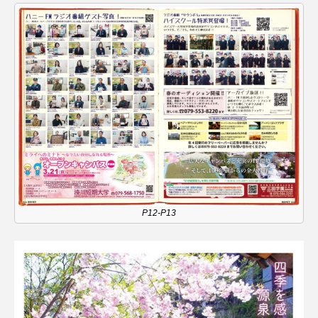
ちめいど雄介のお砂糖ミルクはどうされますか
つつじが丘小学校
つながりCafe‐Nanana no Moe
つなごーごー
てっぺんの向こうにあなたがいる
とくとくトーク
とっておきシネマ
なきごえバス
にげてさがして
のん
はたらくおやさい バナナもいるよ！
ばらぐみ
ぱかっ
ひとつの机、ふたつの制服
P12-P13
ひろかわさえこ
ぴぽん
ふくし情報
ふじ幼稚園
ふたりの魔女
ふつうの子ども
ぶらりまち歩き
まこみちの爆笑肉トーク！