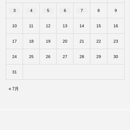
ドマーニ！ 愛のことづて
ナースコール
3
4
5
6
7
8
9
ニーナ・イエ
ノルウェー映画
10
11
12
13
14
15
16
ハサン・ハーディ
ハムネット
17
18
19
20
21
22
23
バッド・ジーニアス
24
25
26
27
28
29
30
バニーン・アハマド・ナーイフ
31
バンドー神戸青少年科学館
パルコ
« 7月
ヒトラーの毒見役
ヒョン・ウソク
ピチカート・ママ
ファームサーカスの地産地消をあそぼう！