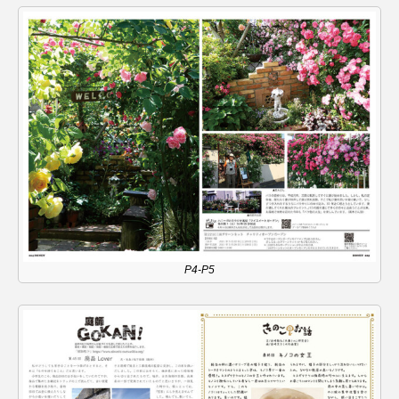
youtube
Yukoの子連れハワイ旅珍道中
⻑尾謙杜
「THE オリバーな犬、（Gosh!!）このヤロウMOVIE」
『今日の空が一番好き、とまだ言えない僕は』
あいはらひろゆき
あかしあジュニア合唱団「さくらんぼ」
あかしあ台小学校
あじさいコンサート
P4-P5
あっぷっぷのぷ～
あなたが眠る間
あの歌を憶えている
あめぽったん
いばら姫
おいしいおのまとぺ