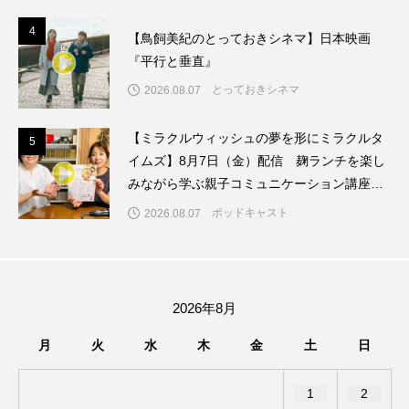
4
4
【鳥飼美紀のとっておきシネマ】日本映画
ダイヤモンド 私たちの衣装工房
『平行と垂直』
ダニエル・オートゥイユ
とっておきシネマ
2026.08.07
ダミアーノ・ミキエレット
チャイルド・フィルム
【ミラクルウィッシュの夢を形にミラクルタ
5
5
イムズ】8月7日（金）配信 麹ランチを楽し
チャップリン
チャールズ・ディケンズ
みながら学ぶ親子コミュニケーション講座開
催！
ポッドキャスト
2026.08.07
チン・ソヨン
ツォウ・シーチン
ツーリストファミリー
デュオ 1/2のピアニスト
デンマーク
トム・ヒドルストン
2026年8月
月
火
水
木
金
土
日
トリデミー賞
トルコ
ドイツ
ドキュメンタリー
ドナルド・トランプ
1
2