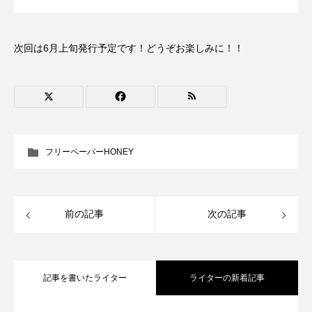
アカデミックコモンズ
アクトスクエア
次回は6月上旬発行予定です！どうぞお楽しみに！！
アナ・レナス
アニバーサリースクラップブッキング
アニメーション映画
アプレンティス
アメリカ
アメリカ・イギリス製作
フリーペーパーHONEY
アメリカ映画
アメリカ製作
前の記事
次の記事
アリのおでかけ
アリアナ・グランデ
アリス館
アル・パチーノ
アンプラグド
記事を書いたライター
ライターの新着記事
アン・ハサウェイ
アーカイブ
アート