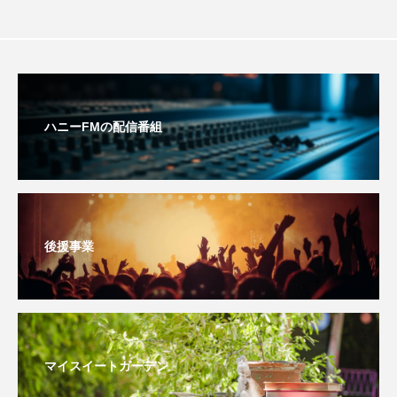
エル・ファニング
エレノアってグレイト。
エンターテインメント
オダギリジョー
オダギリ・ジョー
オム・ハヌル
ハニーFMの配信番組
オーケストラ
カタール
カナダ映画
カフェテラス
カラーモンスター
後援事業
カンヌ国際映画祭
カーテンコールの灯
ガーデニングラジオ
キム・へヨン
キング・オブ・キングス
クラファン
マイスイートガーデン
クリスマス
クロエ・ジャオ
グリム兄弟