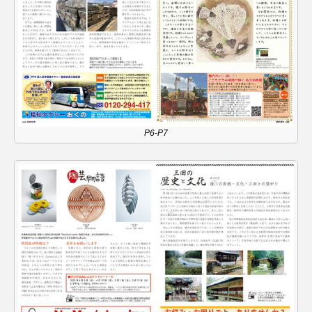
おいしいぱんぱんでんしゃ
おいしい絵本
おしえて絵本
おでかけ情報
おばあちゃんと僕の約束
おもいおいも
おーい、応為
お知らせ
かしこいエルゼ
P6-P7
かしこいグレーテル
かもめ食堂
がんを知り、がんを考える
きてみで東北
きもちはなにいろ？
くまぐみ
くるまのなかには？
けやき台中学校
けやき台小学校