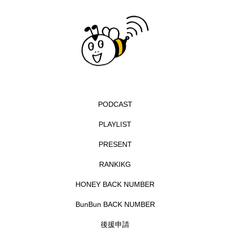
エル・ファニング
エレノアってグレイト。
エンターテインメント
オダギリジョー
オダギリ・ジョー
オム・ハヌル
オーケストラ
カタール
カナダ映画
PODCAST
カフェテラス
カラーモンスター
PLAYLIST
PRESENT
カンヌ国際映画祭
カーテンコールの灯
RANKIKG
ガーデニングラジオ
キム・へヨン
HONEY BACK NUMBER
キング・オブ・キングス
クラファン
BunBun BACK NUMBER
クリスマス
クロエ・ジャオ
グリム兄弟
後援申請