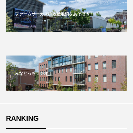
こうべさんだ伝統文化体験フェスタ
ファームサーカスの地産地消をあそぼう！
こうべさんだ伝統文化体験フェスタ2026
こうべさんだ能・狂言・講談子ども教室
こぐまのいばしょ
こだわり城紀行
こども学芸員とつくる『夏のこども美術館』
みなとっちラジオ！
こばえちゃ東北
こーろ・るみえーる
さっちゃん社協だより
すずかけ台
すずかけ台小学校
すずきまみ
RANKING
そんなにみないでくださいな
ちめいど