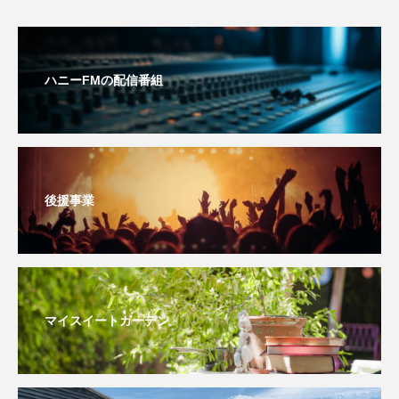
おいしいぱんぱんでんしゃ
おいしい絵本
ハニーFMの配信番組
おしえて絵本
おでかけ情報
おばあちゃんと僕の約束
おもいおいも
おーい、応為
お知らせ
かしこいエルゼ
後援事業
かしこいグレーテル
かもめ食堂
がんを知り、がんを考える
きてみで東北
きもちはなにいろ？
くまぐみ
マイスイートガーデン
くるまのなかには？
けやき台中学校
けやき台小学校