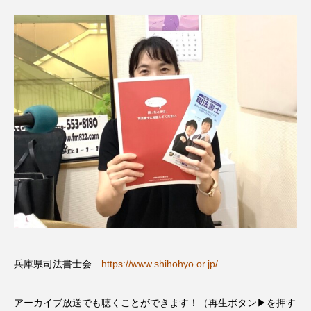
CONCLAVE
CROSSING 心の交差点
DEPARTURES
FACES PLACES
globe
HAMNET
HERE 時を越えて
HONEY
HONEY FM
IT’S OKAY！
J-POP
JAZZ
KADOKAWA
KDDI
LATE SHIFT
Let's 追求 The 牛肉
lets追求the牛肉
LOST LAND
MOCOコレクション オムニバス
兵庫県司法書士会
https://www.shihohyo.or.jp/
Playground/校庭
ROKKO 森の音ミュージアム
アーカイブ放送でも聴くことができます！（再生ボタン▶を押す