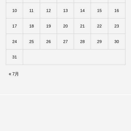
アカデミックコモンズ
アクトスクエア
10
11
12
13
14
15
16
アナ・レナス
17
18
19
20
21
22
23
アニバーサリースクラップブッキング
24
25
26
27
28
29
30
アニメーション映画
アプレンティス
31
アメリカ
アメリカ・イギリス製作
« 7月
アメリカ映画
アメリカ製作
アリのおでかけ
アリアナ・グランデ
アリス館
アル・パチーノ
アンプラグド
アン・ハサウェイ
アーカイブ
アート