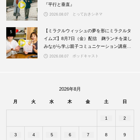
『平行と垂直』
ままとこひろば
みなとっちラジオ！
とっておきシネマ
2026.08.07
みるくっくキッズクラブ逆瀬川
みるくっ子通信
【ミラクルウィッシュの夢を形にミラクルタ
5
5
イムズ】8月7日（金）配信 麹ランチを楽し
みるくのえほん
みるく・ひまわり園
みながら学ぶ親子コミュニケーション講座開
催！
ポッドキャスト
2026.08.07
もたいまさこ
もっと知りたい認知症のこと
もんがきとしこの知りたい、聞きたい、伝えたい
やよい幼稚園
ゆたかな第三の人生のススメ
2026年8月
月
火
水
木
金
土
日
ゆりのき台中学校
ゆりのき台小学校
1
2
わたしらしく心豊かに過ごすためのふくし情報！
わたなべあや
わらべうたベビーマッサージ
3
4
5
6
7
8
9