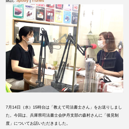
購読:
Spotify
|
iTunes
名
ス リバーサイド4部作を特集し
意識しています 三田グリーン
ました！
ットの山本さん
2024.03.07
2026.07.14
TAG LIST
10周年記念
12月号
1975年のケルン・コンサート
1学期
1年生
2024年度
2025年
2025年度
2026
2026年
2026年度
20周年
2学期
7月14日（水）15時台は「教えて司法書士さん」をお送りしまし
3年生
4年生
6年生
6月号
77
た。今回は、兵庫県司法書士会伊丹支部の森村さんに「後見制
7月
accototo
BAD GENIUS
BL出版
度」についてお話いただきました。