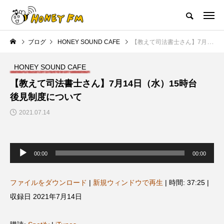
ハニーエフエム｜地域・人にフォーカスし発信するウェブラジオ局
ブログ
HONEY SOUND CAFE
【教えて司法書士さん】7月14日（水）15時台 後見制度について
HOME
ハニーFMの紹介
後援申請
フリーペーパー
プレイ
HONEY SOUND CAFE
NEW POST
【教えて司法書士さん】7月14日（水）15時台
後見制度について
JAZZ BAR COZY
MY SWEET GARDEN
2021.07.14
音
声
00:00
00:00
プ
レ
ー
ヤ
ファイルをダウンロード
|
新規ウィンドウで再生
|
時間: 37:25
|
ー
収録日 2021年7月14日
美
最終回【JAZZ Bar cozy】3月7
【マイスイートガーデン】7月1
日（木）今回はビル・エヴァン
日（火）配信 庭づくりは曲線