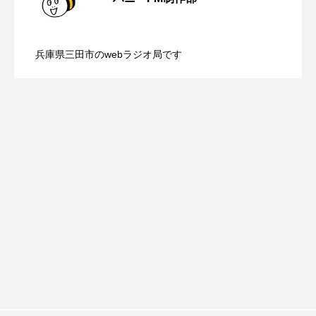
youtube
Yukoの子連れハワイ旅珍道中
【ミラクルウィッシュの夢を形にミラク
2026.08.07
画『平行と垂直』
⻑尾謙杜
兵庫県三田市のwebラジオ局です
【さっちゃん社協だより】8月6日（木）
2026.08.06
ルタイムズ】8月7日（金）配信 麹ラン
「THE オリバーな犬、（Gosh!!）このヤロウMOVIE」
『今日の空が一番好き、とまだ言えない僕は』
配信 ボランティア活動センターを紹介
チを楽しみながら学ぶ親子コミュニケー
あいはらひろゆき
します
ション講座開催！
あかしあジュニア合唱団「さくらんぼ」
あかしあ台小学校
あじさいコンサート
あっぷっぷのぷ～
あなたが眠る間
あの歌を憶えている
あめぽったん
いばら姫
おいしいおのまとぺ