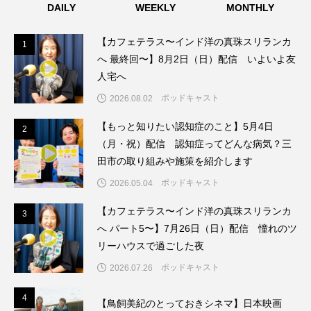
DAILY
WEEKLY
MONTHLY
ちめいど雄介のお砂糖ミルクはどうされますか
つつじが丘小学校
つながりCafe‐Nanana no Moe
【カフェテラス〜インド洋の真珠スリランカ
1
1
へ 最終回〜】8月2日（日）配信 いよいよ友
つなごーごー
てっぺんの向こうにあなたがいる
人宅へ
ポッドキャスト
2026.08.02
とくとくトーク
とっておきシネマ
【もっと知りたい認知症のこと】5月4日
2
2
なきごえバス
にげてさがして
のん
（月・祝）配信 認知症ってどんな病気？三
田市の取り組みや施策を紹介します
はたらくおやさい バナナもいるよ！
ばらぐみ
ポッドキャスト
2026.05.04
ぱかっ
ひとつの机、ふたつの制服
【カフェテラス〜インド洋の真珠スリランカ
3
3
へ パート5〜】7月26日（日）配信 憧れのツ
ひろかわさえこ
ぴぽん
ふくし情報
リーハウスで過ごした夜
ポッドキャスト
2026.07.26
ふじ幼稚園
ふたりの魔女
ふつうの子ども
4
4
【鳥飼美紀のとっておきシネマ】日本映画
ぶらりまち歩き
まこみちの爆笑肉トーク！