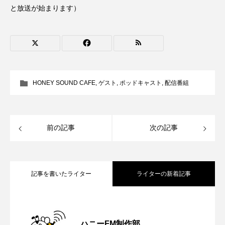
ROKKO森の音ミュージアム
Rooting Aroma
と放送が始まります）
SAKDAC HARMO
SANDA ORGANIC VILLAGE MEETINGのつながるラジオ
SDGs・タイプスマート農業推進プロジェクト関西学院
HONEY SOUND CAFE
,
ゲスト
,
ポッドキャスト
,
配信番組
AgriNOVA
SIKIガーデン Autumn Season
前の記事
次の記事
Singing with a smile
snowwhite
SPOTTED PRODUCTIONS/TWIN
記事を書いたライター
ライターの新着記事
SUNSUNキッズ
The Room Next Door
【鳥飼美紀のとっておきシネマ】日本映
2026.08.07
This is SUEKI
We Live In Time
WICKED
ハニーFM制作部