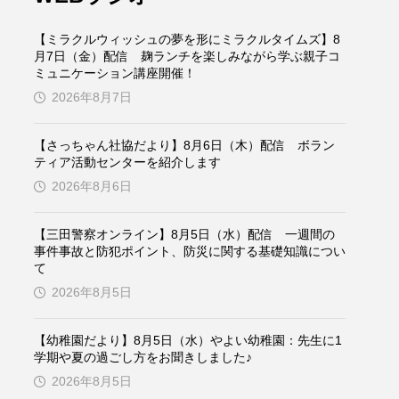
ケンズ
チン・ソヨン
【ミラクルウィッシュの夢を形にミラクルタイムズ】8
トム・ヒドルストン
月7日（金）配信 麹ランチを楽しみながら学ぶ親子コ
ミュニケーション講座開催！
2026年8月7日
ドマーニ！ 愛のことづて
バッド・ジーニアス
【さっちゃん社協だより】8月6日（木）配信 ボラン
ティア活動センターを紹介します
役
ヒョン・ウソク
2026年8月6日
ザン・オズペテク
【三田警察オンライン】8月5日（水）配信 一週間の
事件事故と防犯ポイント、防災に関する基礎知識につい
て
フランス
フランス映画
2026年8月5日
【幼稚園だより】8月5日（水）やよい幼稚園：先生に1
ブレーメンの音楽隊
学期や夏の過ごし方をお聞きしました♪
2026年8月5日
ペット写真大募集！