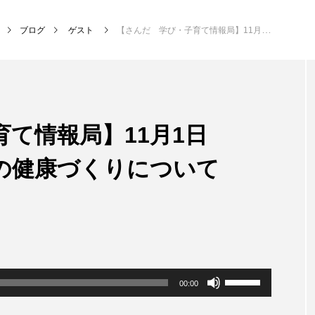
ブログ
ゲスト
【さんだ 学び・子育て情報局】11月1日（月）12時放送 歯の健康づくりについて
NEW POST
て情報局】11月1日
MY SWEET GARDEN
校区
歯の健康づくりについて
ボ
00:00
リ
ュ
ー