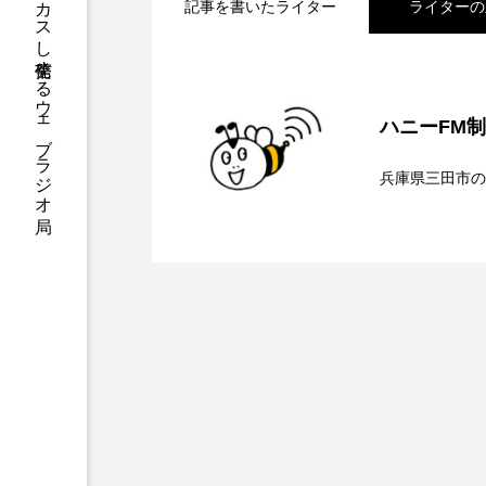
ハニーエフエム｜地域・人にフォーカスし発信するウェブラジオ局
記事を書いたライター
ライターの
アニメーション映画
アプ
2026.08.07
【ミラクルウィッシュの
アリのおでかけ
アリアナ
ハニーFM
2026.08.06
【さっちゃん社協だより
ンチを楽しみながら学ぶ
アーカイブ
アート
兵庫県三田市の
イタリア映画
イベント
2026.08.05
【三田警察オンライン】
介します
ウィキッド 永遠の約束
ト、防災に関する基礎知
ウインド･アンサンブル･コスモ
エリーザ・シュロット
エ
オダギリ・ジョー
オム・
カラーモンスター
カンヌ