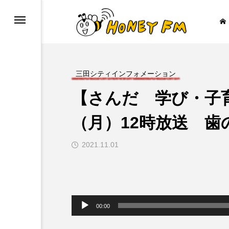
三田シティインフォメーション
【さんだ 学び・子育
ープレゼント
JAZZ BAR COZY
（月）12時放送 
2021.11.01

音
声
00:00
プ
レ
ー