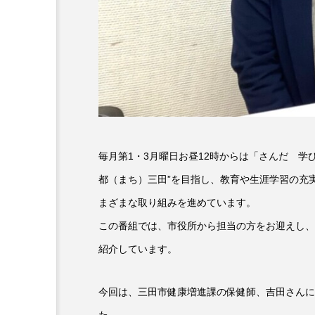
6月号
77
7月
DEPARTURES
FACES P
IT’S OKAY！
J-POP
lets追求the牛肉
LOST L
毎月第1・3月曜日お昼12時からは「さんだ 学
ROKKO 森の音ミュージアム
都（まち）三田”を目指し、教育や生涯学習の充
SANDA ORGANIC VILLAGE
まざまな取り組みを進めています。
この番組では、市役所から担当の方をお迎えし、
SIKIガーデン Autumn Season
紹介しています。
SUNSUNキッズ
The Roo
今回は、三田市健康増進課の保健師、吉田さんに
Yukoの子連れハワイ旅珍道中
た。