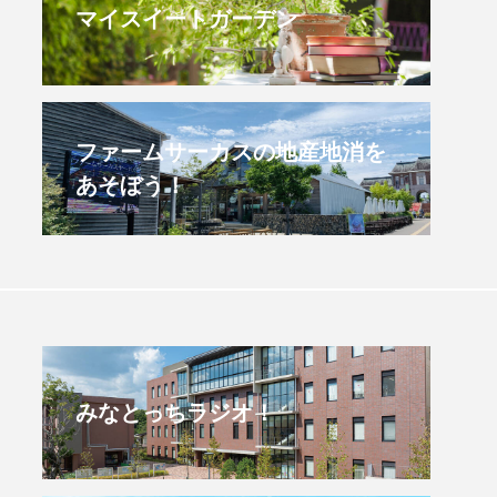
マイスイートガーデン
すみからすみまで】3月16
【放課後ラジオ！】8月
）三田市立 高平小学校
配信 県立有馬高校 第
学校農業クラブ連盟大
.03.16
2026.08.04
ファームサーカスの地産地消を
あそぼう！
みなとっちラジオ！
4年度
2025年
4年生
6年生