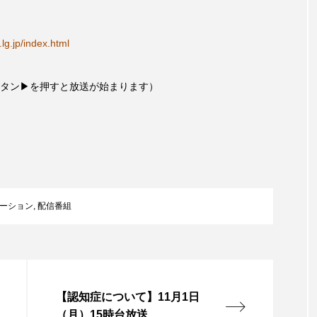
言えない僕は』
あいはらひろゆき
あかしあジュニア合唱
.lg.jp/index.html
いコンサート
あっぷっぷのぷ～
あなたが眠る間
タン▶を押すと放送が始まります）
おいしいおのまとぺ
おいしいぱんぱんでんしゃ
お
んと僕の約束
おもいおいも
おーい、応為
お知ら
め食堂
がんを知り、がんを考える
きてみで東北
は？
けやき台中学校
けやき台小学校
こうべさん
ーション
,
配信番組
2026
こうべさんだ能・狂言・講談子ども教室
こぐま
芸員とつくる『夏のこども美術館』
こばえちゃ東北
こー
ずかけ台
すずかけ台小学校
すずきまみ
そんなに
【認知症について】11月1日
（月）15時台放送