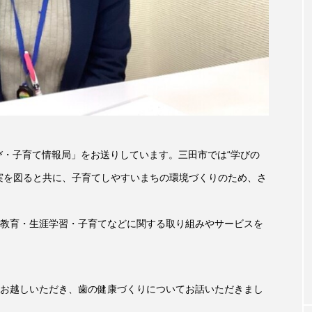
accototo
BAD GENIUS
BL出版
CONCLAVE
LACES
globe
HAMNET
HERE 時を越えて
JAZZ
KADOKAWA
KDDI
LATE SHIFT
L
AND
MOCOコレクション オムニバス
Playground/校庭
び・子育て情報局」をお送りしています。三田市では“学びの
ROKKO森の音ミュージアム
Rooting Aroma
SAKDAC
実を図ると共に、子育てしやすいまちの環境づくりのため、さ
 MEETINGのつながるラジオ
SDGs・タイプスマート農業推進プロジェ
教育・生涯学習・子育てなどに関する取り組みやサービスを
Singing with a smile
snowwhite
SPOTTED PRODUC
m Next Door
This is SUEKI
We Live In Time
WIC
お越しいただき、歯の健康づくりについてお話いただきまし
⻑尾謙杜
「THE オリバーな犬、（Gosh!!）このヤロウMOV