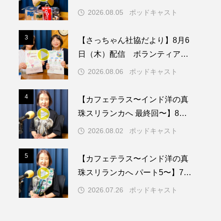
ついて
2026.08.05
ポッドキャスト
メリカ映画
アメリカ製作
3
3
【さっちゃん社協だより】8月6
ド
アン・ハサウェイ
日（木）配信 ボランティア活
動センターを紹介します
ス製作
イタリア
2026.08.06
ポッドキャスト
ウィキッド
4
4
【カフェテラス〜インド洋の真
珠スリランカへ 最終回〜】8月2
日（日）配信 いよいよ友人宅
2026.08.02
ポッドキャスト
へ
リー・ワトソン
5
5
【カフェテラス〜インド洋の真
メント
オダギリジョー
珠スリランカへ パート5〜】7月
26日（日）配信 憧れのツリー
カフェテラス
2026.07.26
ポッドキャスト
ハウスで過ごした夜
キム・へヨン