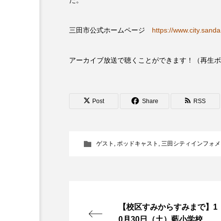
『今日の空が一番好き、とまだ
三田市公式ホームページ
https://www.city.sanda
あかしあ台小学校
あじさ
アーカイブ放送で聴くことができます！（再生ボ
あめぽったん
いばら姫
おでかけ情報
おばあちゃ
Post
Share
RSS
かしこいグレーテル
かも
くまぐみ
くるまのなかに
ゲスト
,
ポッドキャスト
,
三田シティインフォメ
こうべさんだ伝統文化体験フェスタ
こだわり城紀行
こども学
さっちゃん社協だより
す
【校区すみからすみまで】1
0月30日（土）藍小学校