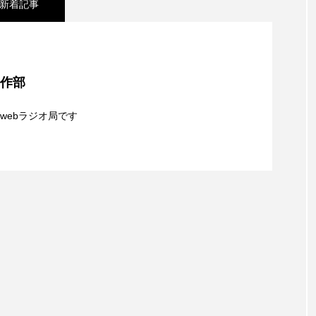
新着記事
レンティス
アメリカ
アメリカ・イギリス製作
ア
夢を形にミラクルタイムズ】8月7日（金）配信 麹ラ
・グランデ
アリス館
アル・パチーノ
アンプラグ
制作部
】8月6日（木）配信 ボランティア活動センターを紹
親子コミュニケーション講座開催！
イエス・キリスト
イギリス
イギリス映画
イギリ
webラジオ局です
イラク
インタビュー
インド映画
イ・レ
8月5日（水）配信 一週間の事件事故と防犯ポイン
ウィリアム・シェイクスピア
ウインド・アンサンブル・コスモス
識について
ス
エディントンへようこそ
エミリア・ペレス
エミ
ル・ファニング
エレノアってグレイト。
エンターテイン
ハヌル
オーケストラ
カタール
カナダ映画
国際映画祭
カーテンコールの灯
ガーデニングラジオ