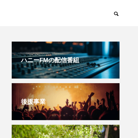
すみからすみまで
放課後ラジオ！
ハニーFMの配信番組
後援事業
