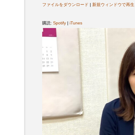
ヤ
プレゼント】兵庫陶芸美
最終回【JAZZ Bar cozy】
ファイルをダウンロード
|
新規ウィンドウで再生
ー
展「こども学芸員とつく
（木）今回はビル・エヴ
ども美術館』」 5名様
リバーサイド4部作を特集
購読:
Spotify
|
iTunes
プレゼント！
た！
9
2024.03.07
10周年記念
12月号
2025年度
2026
2