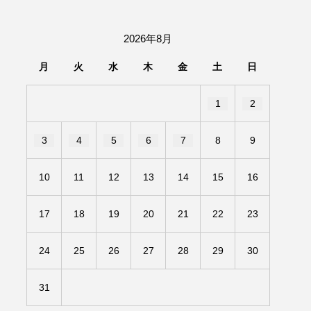
団「さくらんぼ」
2026年8月
あの歌を憶えている
月
火
水
木
金
土
日
いしい絵本
おしえて絵本
1
2
せ
かしこいエルゼ
3
4
5
6
7
8
9
きもちはなにいろ？
10
11
12
13
14
15
16
だ伝統文化体験フェスタ
17
18
19
20
21
22
23
のいばしょ
24
25
26
27
28
29
30
ろ・るみえーる
みないでくださいな
31