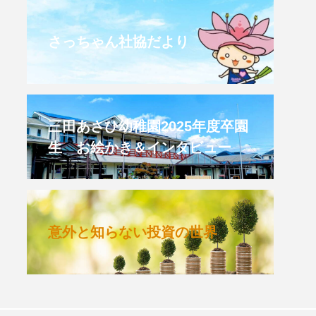
CROSSING 心の交差点
さっちゃん社協だより
HONEY
HONEY FM
et's 追求 The 牛肉
三田あさひ幼稚園2025年度卒園
生 お絵かき＆インタビュー
 HARMO
クト関西学院AgriNOVA
意外と知らない投資の世界
TIONS/TWIN
KED
youtube
IE」