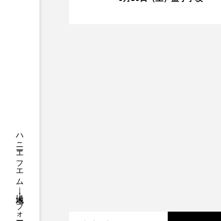
ちめいど
ちめいど雄介の
つなごーごー
てっぺんの
にげてさがして
はたらく
ひろかわさえこ
ぴぽん
ぶらりまち歩き
まこみち
みるくっくキッズクラブ逆瀬川
もっと知りたい認知症のこと
ゆたかな第三の人生のススメ
わたしらしく心豊かに過ごすた
アカデミックコモンズ
ア