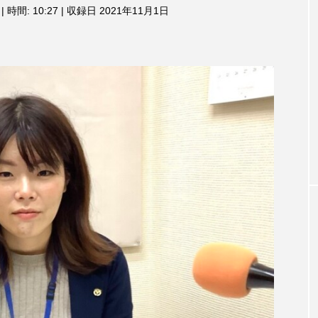
3月7日
【マイスイートガーデン】7月14
【校区
|
時間: 10:27
|
収録日 2021年11月1日
ム
調
ァンス
日（火）配信 庭づくりは曲線を
日（土
節
しまし
意識しています 三田グリーンネ
2024
に
ットの山本さん
は
2026.07.14
上
下
矢
印
キ
ー
を
使
っ
て
TAG LIST
く
だ
さ
い。
1975年のケルン・コンサート
1学期
1年生
202
026年
2026年度
20周年
2学期
3年生