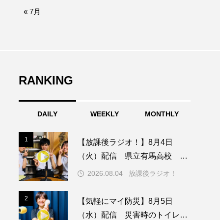
afe‐Nanana no Moe
« 7月
なきごえバス
つの机、ふたつの制服
の子ども
RANKING
DAILY
WEEKLY
MONTHLY
園
もたいまさこ
1
1
【放課後ラジオ！】8月4日
稚園
（火）配信 県立有馬高校 第
74回兵庫学校農業クラブ連盟大
2026.08.04
放課後ラジオ！
会について
ージ
2
2
【気軽にマイ防災】8月5日
（水）配信 災害時のトイレに
ッキング