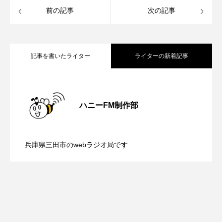
ROKKO森の音ミュージアム
Rooting Aroma
前の記事
次の記事
SAKDAC HARMO
SANDA ORGANIC VILLAGE MEETINGのつながるラジオ
記事を書いたライター
ライターの新着記事
SDGs・タイプスマート農業推進プロジェクト関西学院
AgriNOVA
【内藤美保のこばえちゃ東北】8月8日
2026.08.08
ハニーFM制作部
SIKIガーデン Autumn Season
【鳥飼美紀のとっておきシネマ】日本映
2026.08.07
（土）配信 宮城県松島町「松島」
Singing with a smile
snowwhite
兵庫県三田市のwebラジオ局です
SPOTTED PRODUCTIONS/TWIN
【ミラクルウィッシュの夢を形にミラク
2026.08.07
画『平行と垂直』
SUNSUNキッズ
The Room Next Door
ルタイムズ】8月7日（金）配信 麹ラン
This is SUEKI
We Live In Time
WICKED