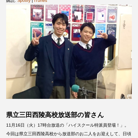
購読:
Spotify
|
iTunes
名
ス リバーサイド4部作を特集し
意識しています 三田グリーン
ました！
ットの山本さん
2024.03.07
2026.07.14
TAG LIST
10周年記念
12月号
1975年のケルン・コンサート
1学期
1年生
2024年度
2025年
2025年度
2026
2026年
2026年度
20周年
2学期
県立三田西陵高校放送部の皆さん
3年生
4年生
6年生
6月号
77
11月16日（火）17時台放送の「ハイスクール特派員登場！」。
7月
accototo
BAD GENIUS
BL出版
今回は県立三田西陵高校から放送部のお二人をお迎えして、日頃