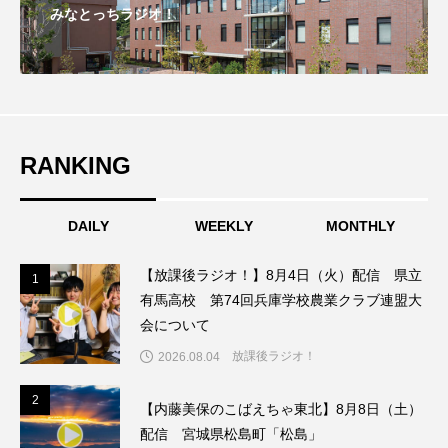
みなとっちラジオ！
こうべさんだ伝統文化体験フェスタ
こうべさんだ伝統文化体験フェスタ2026
こうべさんだ能・狂言・講談子ども教室
RANKING
こぐまのいばしょ
こだわり城紀行
こども学芸員とつくる『夏のこども美術館』
DAILY
WEEKLY
MONTHLY
こばえちゃ東北
こーろ・るみえーる
【放課後ラジオ！】8月4日（火）配信 県立
1
1
有馬高校 第74回兵庫学校農業クラブ連盟大
さっちゃん社協だより
すずかけ台
会について
放課後ラジオ！
2026.08.04
すずかけ台小学校
すずきまみ
2
2
【内藤美保のこばえちゃ東北】8月8日（土）
そんなにみないでくださいな
ちめいど
配信 宮城県松島町「松島」