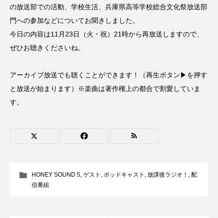
の放送部での活動、学校生活、兵庫県高等学校総合文化祭放送部
CONCLAVE
CROSSING 心の交差点
門への参加などについてお聞きしました。
今日の内容は11月23日（火・祝）21時から再放送しますので、
DEPARTURES
FACES PLACES
globe
ぜひお聴きくださいね。
HAMNET
HERE 時を越えて
HONEY
アーカイブ放送でも聴くことができます！（再生ボタン▶を押す
HONEY FM
IT’S OKAY！
J-POP
と放送が始まります）※楽曲は著作権上の都合で割愛していま
す。
JAZZ
KADOKAWA
KDDI
LATE SHIFT
Let's 追求 The 牛肉
lets追求the牛肉
LOST LAND
MOCOコレクション オムニバス
HONEY SOUND 5
,
ゲスト
,
ポッドキャスト
,
放課後ラジオ！
,
配
信番組
Playground/校庭
ROKKO 森の音ミュージアム