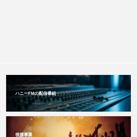
youtube
Yukoの子連れハワイ旅珍道中
チを楽しみながら学ぶ親子コミュニケー
⻑尾謙杜
ション講座開催！
「THE オリバーな犬、（Gosh!!）このヤロウMOVIE」
『今日の空が一番好き、とまだ言えない僕は』
あいはらひろゆき
あかしあジュニア合唱団「さくらんぼ」
あかしあ台小学校
あじさいコンサート
ハニーFMの配信番組
あっぷっぷのぷ～
あなたが眠る間
あの歌を憶えている
あめぽったん
後援事業
いばら姫
おいしいおのまとぺ