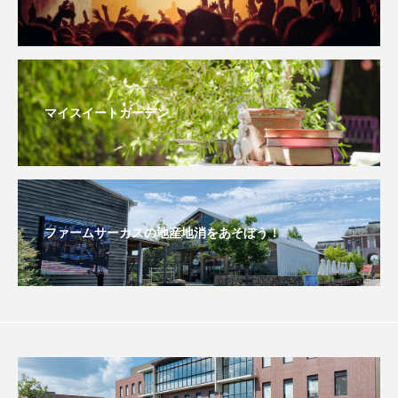
おいしいぱんぱんでんしゃ
おいしい絵本
おしえて絵本
おでかけ情報
マイスイートガーデン
おばあちゃんと僕の約束
おもいおいも
おーい、応為
お知らせ
かしこいエルゼ
かしこいグレーテル
かもめ食堂
ファームサーカスの地産地消をあそぼう！
がんを知り、がんを考える
きてみで東北
きもちはなにいろ？
くまぐみ
くるまのなかには？
けやき台中学校
けやき台小学校