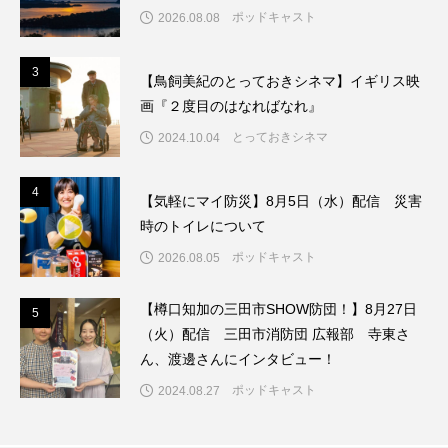
ちめいど雄介のお砂糖ミルクはどうされますか
ポッドキャスト
2026.08.08
つつじが丘小学校
つながりCafe‐Nanana no Moe
3
3
【鳥飼美紀のとっておきシネマ】イギリス映
画『２度目のはなればなれ』
つなごーごー
てっぺんの向こうにあなたがいる
とっておきシネマ
2024.10.04
とくとくトーク
とっておきシネマ
4
4
【気軽にマイ防災】8月5日（水）配信 災害
なきごえバス
にげてさがして
のん
時のトイレについて
はたらくおやさい バナナもいるよ！
ばらぐみ
ポッドキャスト
2026.08.05
ぱかっ
ひとつの机、ふたつの制服
【樽口知加の三田市SHOW防団！】8月27日
5
5
（火）配信 三田市消防団 広報部 寺東さ
ひろかわさえこ
ぴぽん
ふくし情報
ん、渡邊さんにインタビュー！
ポッドキャスト
2024.08.27
ふじ幼稚園
ふたりの魔女
ふつうの子ども
ぶらりまち歩き
まこみちの爆笑肉トーク！