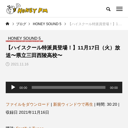
ハニーエフエム｜地域・人にフォーカスし発信するウェブラジオ局
ブログ
HONEY SOUND 5
【ハイスクール特派員登場！】11月17日（火）放送〜県立三田西陵高校〜
HOME
ハニーFMの紹介
後援申請
フリーペーパー
プレイ
HONEY SOUND 5
NEW POST
【ハイスクール特派員登場！】11月17日（火）放
送〜県立三田西陵高校〜
JAZZ BAR COZY
MY SWEET GARDEN
2021.11.16
音
声
00:00
00:00
プ
レ
ー
ヤ
ファイルをダウンロード
|
新規ウィンドウで再生
|
時間: 30:20
|
ー
収録日 2021年11月16日
美
最終回【JAZZ Bar cozy】3月7
【マイスイートガーデン】7月1
日（木）今回はビル・エヴァン
日（火）配信 庭づくりは曲線