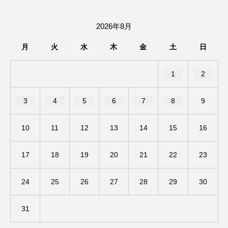
ままとこひろば
みなとっちラジオ！
2026年8月
みるくっくキッズクラブ逆瀬川
みるくっ子通信
月
火
水
木
金
土
日
みるくのえほん
みるく・ひまわり園
1
2
もたいまさこ
もっと知りたい認知症のこと
3
4
5
6
7
8
9
もんがきとしこの知りたい、聞きたい、伝えたい
10
11
12
13
14
15
16
やよい幼稚園
ゆたかな第三の人生のススメ
17
18
19
20
21
22
23
ゆりのき台中学校
ゆりのき台小学校
24
25
26
27
28
29
30
わたしらしく心豊かに過ごすためのふくし情報！
31
わたなべあや
わらべうたベビーマッサージ