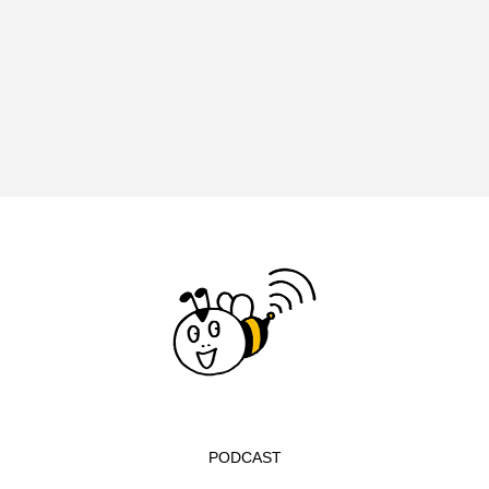
イエス・キリスト
イギリス
イギリス映画
イギリス製作
イタリア
イタリア映画
イベント
イラク
インタビュー
インド映画
イ・レ
ウィキッド
ウィキッド 永遠の約束
ウィリアム・シェイクスピア
ウインド・アンサンブル・コスモス
ウインド･アンサンブル･コスモス
エディントンへようこそ
エミリア・ペレス
PODCAST
エミリー・ワトソン
エリーザ・シュロット