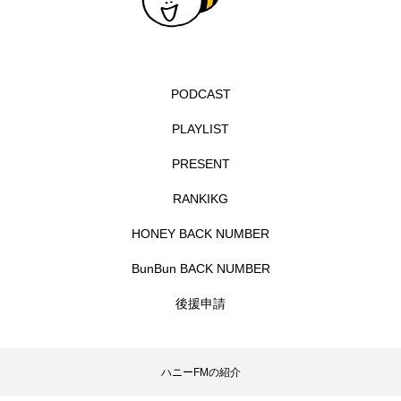
エル・ファニング
エレノアってグレイト。
エンターテインメント
オダギリジョー
PODCAST
オダギリ・ジョー
オム・ハヌル
PLAYLIST
PRESENT
オーケストラ
カタール
カナダ映画
RANKIKG
カフェテラス
カラーモンスター
HONEY BACK NUMBER
カンヌ国際映画祭
カーテンコールの灯
BunBun BACK NUMBER
ガーデニングラジオ
キム・へヨン
後援申請
キング・オブ・キングス
クラファン
ハニーFMの紹介
クリスマス
クロエ・ジャオ
グリム兄弟