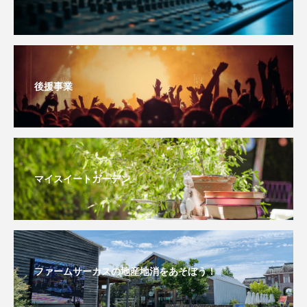
おいしいぱんぱんでんしゃ
おいしい絵本
おしえて絵本
おでかけ情報
後援事業
おばあちゃんと僕の約束
おもいおいも
おーい、応為
お知らせ
かしこいエルゼ
かしこいグレーテル
かもめ食堂
マイスイートガーデン
がんを知り、がんを考える
きてみで東北
きもちはなにいろ？
くまぐみ
くるまのなかには？
けやき台中学校
ファームサーカスの地産地消をあそぼう！
けやき台小学校