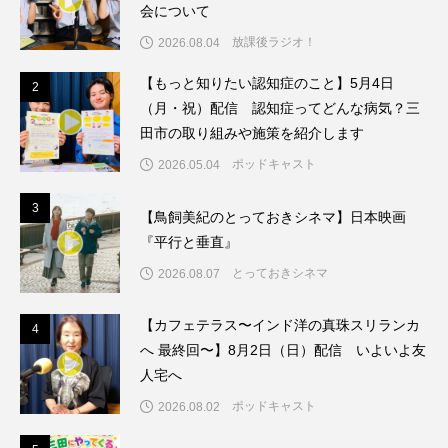
ちめいど雄介のお砂糖ミルクはどうされますか
会について
放課後ラジオ！
2026.08.04
つつじが丘小学校
つながりCafe‐Nanana no Moe
【もっと知りたい認知症のこと】5月4日
2
2
つなごーごー
てっぺんの向こうにあなたがいる
（月・祝）配信 認知症ってどんな病気？三
田市の取り組みや施策を紹介します
とくとくトーク
とっておきシネマ
ポッドキャスト
2026.05.04
なきごえバス
にげてさがして
のん
3
3
【鳥飼美紀のとっておきシネマ】日本映画
『平行と垂直』
はたらくおやさい バナナもいるよ！
ばらぐみ
とっておきシネマ
2026.08.07
ぱかっ
ひとつの机、ふたつの制服
【カフェテラス〜インド洋の真珠スリランカ
4
4
ひろかわさえこ
ぴぽん
ふくし情報
へ 最終回〜】8月2日（日）配信 いよいよ友
人宅へ
ふじ幼稚園
ふたりの魔女
ふつうの子ども
ポッドキャスト
2026.08.02
ぶらりまち歩き
まこみちの爆笑肉トーク！