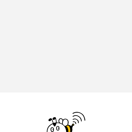
イエス・キリスト
イギリス
イギリス映画
イギリス製作
イタリア
イタリア映画
イベント
イラク
インタビュー
インド映画
イ・レ
ウィキッド
ウィキッド 永遠の約束
ウィリアム・シェイクスピア
ウインド・アンサンブル・コスモス
ウインド･アンサンブル･コスモス
エディントンへようこそ
エミリア・ペレス
エミリー・ワトソン
エリーザ・シュロット