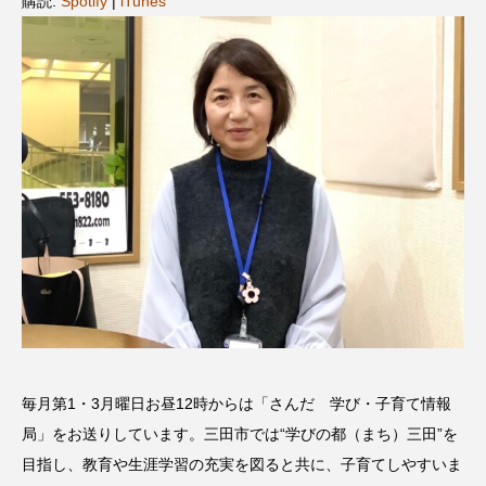
購読:
Spotify
|
iTunes
名
ス リバーサイド4部作を特集し
意識しています 三田グリーン
ました！
ットの山本さん
2024.03.07
2026.07.14
TAG LIST
10周年記念
12月号
1975年のケルン・コンサート
1学期
1年生
2024年度
2025年
2025年度
2026
2026年
2026年度
20周年
2学期
毎月第1・3月曜日お昼12時からは「さんだ 学び・子育て情報
3年生
4年生
6年生
6月号
77
局」をお送りしています。三田市では“学びの都（まち）三田”を
7月
accototo
BAD GENIUS
BL出版
目指し、教育や生涯学習の充実を図ると共に、子育てしやすいま