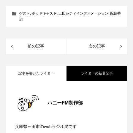
ROKKO森の音ミュージアム
Rooting Aroma
ゲスト
,
ポッドキャスト
,
三田シティインフォメーション
,
配信番
SAKDAC HARMO
組
SANDA ORGANIC VILLAGE MEETINGのつながるラジオ
SDGs・タイプスマート農業推進プロジェクト関西学院
前の記事
次の記事
AgriNOVA
SIKIガーデン Autumn Season
記事を書いたライター
ライターの新着記事
Singing with a smile
snowwhite
【内藤美保のこばえちゃ東北】8月8日
2026.08.08
SPOTTED PRODUCTIONS/TWIN
ハニーFM制作部
SUNSUNキッズ
The Room Next Door
【鳥飼美紀のとっておきシネマ】日本映
2026.08.07
（土）配信 宮城県松島町「松島」
This is SUEKI
We Live In Time
WICKED
兵庫県三田市のwebラジオ局です