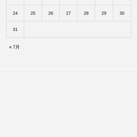
アカデミックコモンズ
アクトスクエア
24
25
26
27
28
29
30
アナ・レナス
31
アニバーサリースクラップブッキング
« 7月
アニメーション映画
アプレンティス
アメリカ
アメリカ・イギリス製作
アメリカ映画
アメリカ製作
アリのおでかけ
アリアナ・グランデ
アリス館
アル・パチーノ
アンプラグド
アン・ハサウェイ
アーカイブ
アート