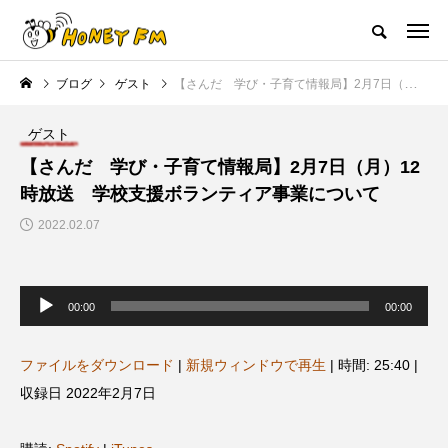
ハニーエフエム｜地域・人にフォーカスし発信するウェブラジオ局
ブログ
ゲスト
【さんだ 学び・子育て情報局】2月7日（月）12時放送 学校支援ボランティア事業について
HOME
ハニーFMの紹介
後援申請
フリーペーパー
プレイ
ゲスト
NEW POST
【さんだ 学び・子育て情報局】2月7日（月）12
時放送 学校支援ボランティア事業について
JAZZ BAR COZY
MY SWEET GARDEN
2022.02.07
音
声
00:00
00:00
プ
レ
ー
ヤ
ファイルをダウンロード
|
新規ウィンドウで再生
|
時間: 25:40
|
ー
収録日 2022年2月7日
美
最終回【JAZZ Bar cozy】3月7
【マイスイートガーデン】7月1
日（木）今回はビル・エヴァン
日（火）配信 庭づくりは曲線