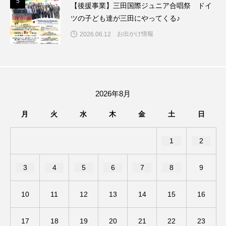
5
5
【後援事業】三田国際ジュニア合唱祭 ドイ
ツの子ども達が三田にやってくる♪
ままとこひろば
みなとっちラジオ！
お出かけ情報
2026.06.12
みるくっくキッズクラブ逆瀬川
みるくっ子通信
みるくのえほん
みるく・ひまわり園
2026年8月
もたいまさこ
もっと知りたい認知症のこと
月
火
水
木
金
土
日
もんがきとしこの知りたい、聞きたい、伝えたい
1
2
やよい幼稚園
ゆたかな第三の人生のススメ
ゆりのき台中学校
ゆりのき台小学校
3
4
5
6
7
8
9
わたしらしく心豊かに過ごすためのふくし情報！
10
11
12
13
14
15
16
わたなべあや
わらべうたベビーマッサージ
17
18
19
20
21
22
23