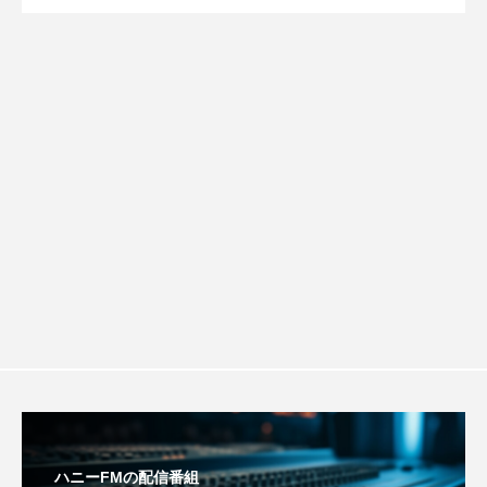
【ミラクルウィッシュの夢を形にミラク
2026.08.07
画『平行と垂直』
youtube
Yukoの子連れハワイ旅珍道中
⻑尾謙杜
ルタイムズ】8月7日（金）配信 麹ラン
「THE オリバーな犬、（Gosh!!）このヤロウMOVIE」
チを楽しみながら学ぶ親子コミュニケー
『今日の空が一番好き、とまだ言えない僕は』
あいはらひろゆき
ション講座開催！
あかしあジュニア合唱団「さくらんぼ」
あかしあ台小学校
あじさいコンサート
あっぷっぷのぷ～
あなたが眠る間
あの歌を憶えている
あめぽったん
ハニーFMの配信番組
いばら姫
おいしいおのまとぺ