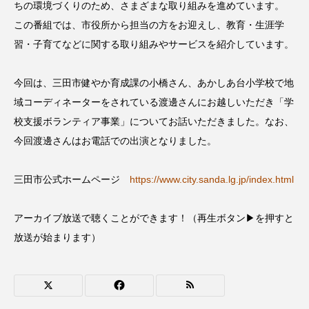
ちの環境づくりのため、さまざまな取り組みを進めています。
CONCLAVE
CROSSING 心の交差点
この番組では、市役所から担当の方をお迎えし、教育・生涯学
習・子育てなどに関する取り組みやサービスを紹介しています。
DEPARTURES
FACES PLACES
globe
HAMNET
HERE 時を越えて
HONEY
今回は、三田市健やか育成課の小橋さん、あかしあ台小学校で地
域コーディネーターをされている渡邊さんにお越しいただき「学
HONEY FM
IT’S OKAY！
J-POP
校支援ボランティア事業」についてお話いただきました。なお、
今回渡邊さんはお電話での出演となりました。
JAZZ
KADOKAWA
KDDI
三田市公式ホームページ
https://www.city.sanda.lg.jp/index.html
LATE SHIFT
Let's 追求 The 牛肉
lets追求the牛肉
LOST LAND
アーカイブ放送で聴くことができます！（再生ボタン▶を押すと
放送が始まります）
MOCOコレクション オムニバス
Playground/校庭
ROKKO 森の音ミュージアム