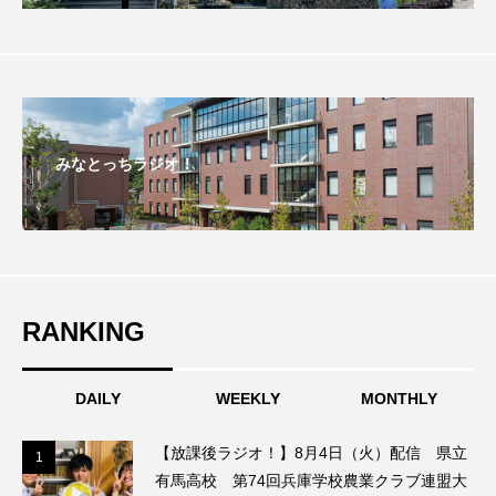
こうべさんだ伝統文化体験フェスタ
こうべさんだ伝統文化体験フェスタ2026
こうべさんだ能・狂言・講談子ども教室
みなとっちラジオ！
こぐまのいばしょ
こだわり城紀行
こども学芸員とつくる『夏のこども美術館』
こばえちゃ東北
こーろ・るみえーる
RANKING
さっちゃん社協だより
すずかけ台
DAILY
WEEKLY
MONTHLY
すずかけ台小学校
すずきまみ
【放課後ラジオ！】8月4日（火）配信 県立
そんなにみないでくださいな
ちめいど
1
1
有馬高校 第74回兵庫学校農業クラブ連盟大