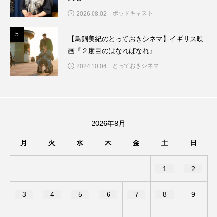
アカデミックコモンズ
アクトスクエア
ポッドキャスト
2026.08.02
5
アナ・レナス
5
【鳥飼美紀のとっておきシネマ】イギリス映
画『２度目のはなればなれ』
アニバーサリースクラップブッキング
とっておきシネマ
2024.10.04
アニメーション映画
アプレンティス
アメリカ
アメリカ・イギリス製作
2026年8月
アメリカ映画
アメリカ製作
月
火
水
木
金
土
日
アリのおでかけ
アリアナ・グランデ
1
2
アリス館
アル・パチーノ
アンプラグド
3
4
5
6
7
8
9
アン・ハサウェイ
アーカイブ
アート