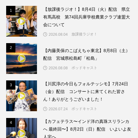
【放課後ラジオ！】8月4日（火）配信 県立
1
1
ままとこひろば
みなとっちラジオ！
有馬高校 第74回兵庫学校農業クラブ連盟大
会について
みるくっくキッズクラブ逆瀬川
みるくっ子通信
放課後ラジオ！
2026.08.04
みるくのえほん
みるく・ひまわり園
2
2
【内藤美保のこばえちゃ東北】8月8日（土）
もたいまさこ
もっと知りたい認知症のこと
配信 宮城県松島町「松島」
ポッドキャスト
2026.08.08
もんがきとしこの知りたい、聞きたい、伝えたい
【川尻淳の今日もフォルテッシモ】7月24日
3
3
やよい幼稚園
ゆたかな第三の人生のススメ
（金）配信 コンサートに来てくれた皆さ
ん！ありがとうございました！
ゆりのき台中学校
ゆりのき台小学校
ポッドキャスト
2026.07.24
わたしらしく心豊かに過ごすためのふくし情報！
【カフェテラス〜インド洋の真珠スリランカ
4
4
へ 最終回〜】8月2日（日）配信 いよいよ友
わたなべあや
わらべうたベビーマッサージ
人宅へ