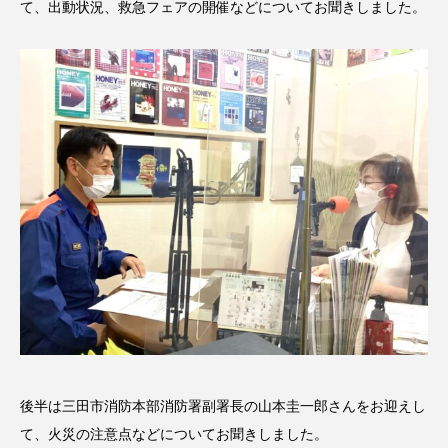
て、出動状況、救急フェアの開催などについてお聞きしました。
CONCLAVE
CROSSING 心の交差点
DEPARTURES
FACES PLACES
globe
HAMNET
HERE 時を越えて
HONEY
HONEY FM
IT’S OKAY！
J-POP
JAZZ
KADOKAWA
KDDI
LATE SHIFT
Let's 追求 The 牛肉
lets追求the牛肉
LOST LAND
MOCOコレクション オムニバス
後半は三田市消防本部消防署副署長の山本圭一郎さんをお迎えし
Playground/校庭
ROKKO 森の音ミュージアム
て、火災の注意点などについてお聞きしました。