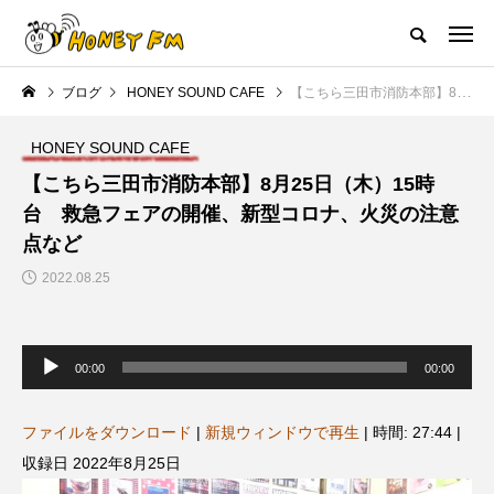
ハニーエフエム｜地域・人にフォーカスし発信するウェブラジオ局
ブログ
HONEY SOUND CAFE
【こちら三田市消防本部】8月25日（木）15時台 救急フェアの開催、新型コロナ、火災の注意点など
HOME
ハニーFMの紹介
後援申請
フリーペーパー
プレイ
HONEY SOUND CAFE
NEW POST
【こちら三田市消防本部】8月25日（木）15時
台 救急フェアの開催、新型コロナ、火災の注意
JAZZ BAR COZY
MY SWEET GARDEN
点など
2022.08.25
音
声
00:00
00:00
プ
レ
ー
ヤ
ファイルをダウンロード
|
新規ウィンドウで再生
|
時間: 27:44
|
ー
美
最終回【JAZZ Bar cozy】3月7
【マイスイートガーデン】7月1
収録日 2022年8月25日
日（木）今回はビル・エヴァン
日（火）配信 庭づくりは曲線