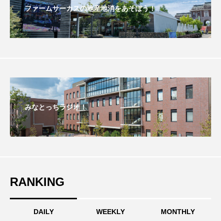
ちめいど雄介のお砂糖ミルクはどうされますか
ファームサーカスの地産地消をあそぼう！
つつじが丘小学校
つながりCafe‐Nanana no Moe
つなごーごー
てっぺんの向こうにあなたがいる
とくとくトーク
とっておきシネマ
なきごえバス
にげてさがして
のん
みなとっちラジオ！
はたらくおやさい バナナもいるよ！
ばらぐみ
ぱかっ
ひとつの机、ふたつの制服
ひろかわさえこ
ぴぽん
ふくし情報
RANKING
ふじ幼稚園
ふたりの魔女
ふつうの子ども
DAILY
WEEKLY
MONTHLY
ぶらりまち歩き
まこみちの爆笑肉トーク！