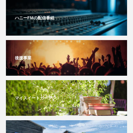
こうべさんだ伝統文化体験フェスタ
ハニーFMの配信番組
こうべさんだ伝統文化体験フェスタ2026
こうべさんだ能・狂言・講談子ども教室
こぐまのいばしょ
こだわり城紀行
後援事業
こども学芸員とつくる『夏のこども美術館』
こばえちゃ東北
こーろ・るみえーる
さっちゃん社協だより
すずかけ台
マイスイートガーデン
すずかけ台小学校
すずきまみ
そんなにみないでくださいな
ちめいど