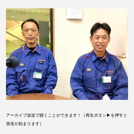
ROKKO森の音ミュージアム
Rooting Aroma
SAKDAC HARMO
SANDA ORGANIC VILLAGE MEETINGのつながるラジオ
SDGs・タイプスマート農業推進プロジェクト関西学院
AgriNOVA
SIKIガーデン Autumn Season
Singing with a smile
snowwhite
SPOTTED PRODUCTIONS/TWIN
SUNSUNキッズ
The Room Next Door
アーカイブ放送で聴くことができます！（再生ボタン▶を押すと
This is SUEKI
We Live In Time
WICKED
放送が始まります）