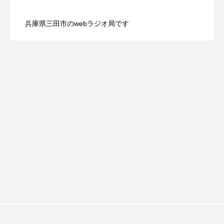
【鳥飼美紀のとっておきシネマ】日本映
2026.08.07
（土）配信 宮城県松島町「松島」
おいしいぱんぱんでんしゃ
おいしい絵本
兵庫県三田市のwebラジオ局です
【ミラクルウィッシュの夢を形にミラク
2026.08.07
画『平行と垂直』
おしえて絵本
おでかけ情報
おばあちゃんと僕の約束
おもいおいも
ルタイムズ】8月7日（金）配信 麹ラン
おーい、応為
お知らせ
かしこいエルゼ
チを楽しみながら学ぶ親子コミュニケー
かしこいグレーテル
かもめ食堂
がんを知り、がんを考える
きてみで東北
ション講座開催！
きもちはなにいろ？
くまぐみ
くるまのなかには？
けやき台中学校
けやき台小学校