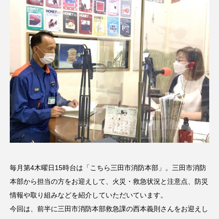
名
ス リバーサイド4部作を特集し
意識しています 三田グリーン
ました！
ットの山本さん
2024.03.07
2026.07.14
TAG LIST
10周年記念
12月号
1975年のケルン・コンサート
1学期
1年生
2024年度
2025年
2025年度
2026
2026年
2026年度
20周年
2学期
毎月第4木曜日15時台は「こちら三田市消防本部」。三田市消防
本部から担当の方をお迎えして、火災・救急状況と注意点、防災
3年生
4年生
6年生
6月号
77
情報や取り組みなどを紹介していただいています。
7月
accototo
BAD GENIUS
BL出版
今回は、前半に三田市消防本部救急課の西本義則さんをお迎えし