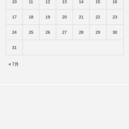
10
11
12
13
14
15
16
イエス・キリスト
イギリス
イギリス映画
イギリス製作
イタリア
イタリア映画
17
18
19
20
21
22
23
イベント
イラク
インタビュー
24
25
26
27
28
29
30
インド映画
イ・レ
ウィキッド
31
ウィキッド 永遠の約束
« 7月
ウィリアム・シェイクスピア
ウインド・アンサンブル・コスモス
ウインド･アンサンブル･コスモス
エディントンへようこそ
エミリア・ペレス
エミリー・ワトソン
エリーザ・シュロット