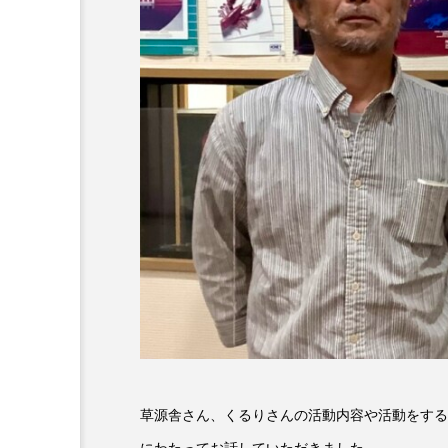
6月号
77
7月
DEPARTURES
FACES P
IT’S OKAY！
J-POP
lets追求the牛肉
LOST L
ROKKO 森の音ミュージアム
SANDA ORGANIC VILLAGE
SIKIガーデン Autumn Season
SUNSUNキッズ
The Roo
草源舎さん、くるりさんの活動内容や活動をする
Yukoの子連れハワイ旅珍道中
にわたってお話していただきました。