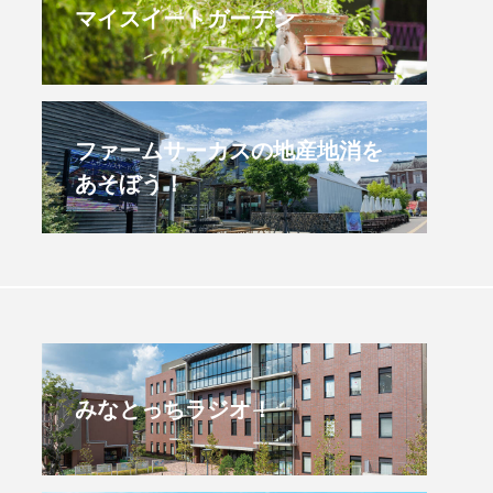
マイスイートガーデン
すみからすみまで】3月16
【放課後ラジオ！】8月
）三田市立 高平小学校
配信 県立有馬高校 第
学校農業クラブ連盟大
.03.16
2026.08.04
ファームサーカスの地産地消を
あそぼう！
みなとっちラジオ！
4年度
2025年
4年生
6年生