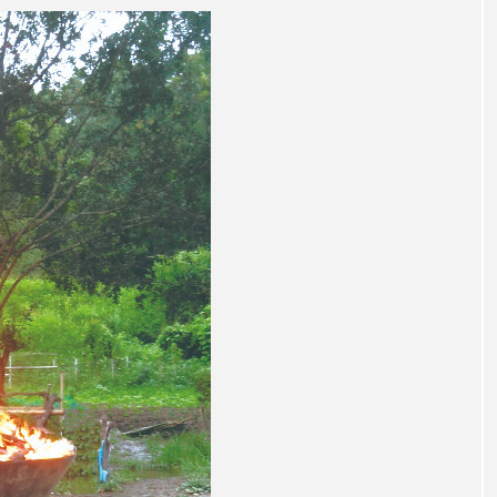
レンティス
アメリカ
アメリカ・イギリス製作
ア
・グランデ
アリス館
アル・パチーノ
アンプラグ
イエス・キリスト
イギリス
イギリス映画
イギリ
イラク
インタビュー
インド映画
イ・レ
ウィリアム・シェイクスピア
ウインド・アンサンブル・コスモス
ス
エディントンへようこそ
エミリア・ペレス
エミ
ル・ファニング
エレノアってグレイト。
エンターテイン
ハヌル
オーケストラ
カタール
カナダ映画
国際映画祭
カーテンコールの灯
ガーデニングラジオ