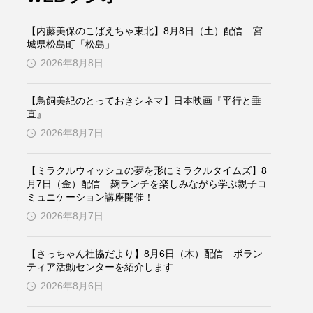
ケンズ
チン・ソヨン
【内藤美保のこばえちゃ東北】8月8日（土）配信 宮
トム・ヒドルストン
城県松島町「松島」
2026年8月8日
ドマーニ！ 愛のことづて
【鳥飼美紀のとっておきシネマ】日本映画『平行と垂
バッド・ジーニアス
直』
2026年8月7日
役
ヒョン・ウソク
【ミラクルウィッシュの夢を形にミラクルタイムズ】8
ザン・オズペテク
月7日（金）配信 麹ランチを楽しみながら学ぶ親子コ
ミュニケーション講座開催！
フランス
フランス映画
2026年8月7日
【さっちゃん社協だより】8月6日（木）配信 ボラン
ティア活動センターを紹介します
ブレーメンの音楽隊
2026年8月6日
ペット写真大募集！