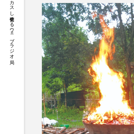
ハニーエフエム｜地域・人にフォーカスし発信するウェブラジオ局
アニメーション映画
アプ
アリのおでかけ
アリアナ
アーカイブ
アート
イタリア映画
イベント
ウィキッド 永遠の約束
ウインド･アンサンブル･コスモ
エリーザ・シュロット
エ
オダギリ・ジョー
オム・
カラーモンスター
カンヌ