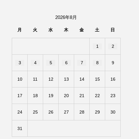
団「さくらんぼ」
2026年8月
あの歌を憶えている
月
火
水
木
金
土
日
いしい絵本
おしえて絵本
1
2
せ
かしこいエルゼ
3
4
5
6
7
8
9
きもちはなにいろ？
10
11
12
13
14
15
16
だ伝統文化体験フェスタ
17
18
19
20
21
22
23
のいばしょ
24
25
26
27
28
29
30
ろ・るみえーる
みないでくださいな
31