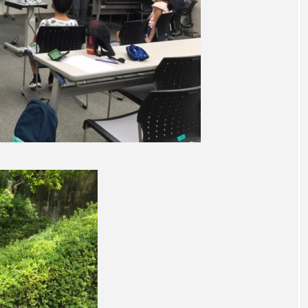
チャイルド・フィルム
チャップリン
チャールズ・ディ
ストファミリー
デュオ 1/2のピアニスト
デンマーク
ドイツ
ドキュメンタリー
ドナルド・トランプ
エ
ノルウェー映画
ハサン・ハーディ
ハムネット
バンドー神戸青少年科学館
パルコ
ヒトラーの毒見
ムサーカスの地産地消をあそぼう！
フィンランド
フェル
タウン市民センター
フラワータウン市民センターホール
ル館
ブノワ・ドゥローム
ブライアン・エプスタイン
ブリッタ・テッケントラップ
ブレーメンの町楽隊
レイリスト
プレゼント
ベルギー
ベルギー映画