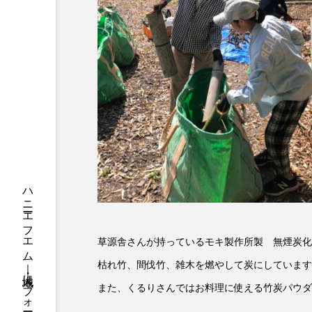
ちめいど
ちめいど雄介の
つなごーごー
てっぺんの
にげてさがして
のん
ひとつの机、ふたつの制服
ふつうの子ども
ぶらりま
みるくっくキッズクラブ逆瀬川
もっと知りたい認知症のこと
草源舎さんが持っているモキ製作所製 無煙炭化
ゆたかな第三の人生のススメ
枯れ竹、間伐竹、雑木を燃やして炭にしています
わたしらしく心豊かに過ごすた
また、くるりさんではお料理に使える竹炭パウダ
アカデミックコモンズ
ア