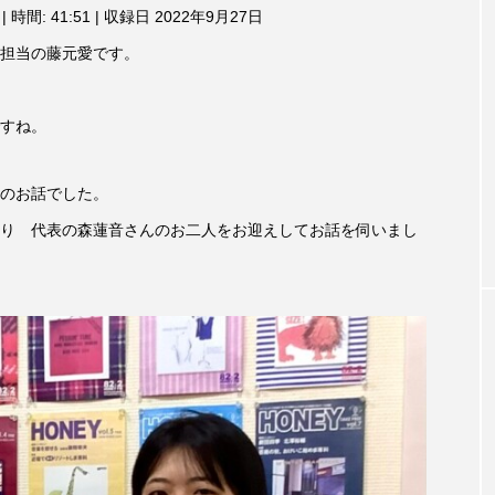
3月7日
【マイスイートガーデン】7月14
【校区
|
時間: 41:51
|
収録日 2022年9月27日
ム
調
ァンス
日（火）配信 庭づくりは曲線を
日（土
担当の藤元愛です。
節
しまし
意識しています 三田グリーンネ
2024
に
ットの山本さん
は
2026.07.14
上
すね。
下
矢
印
のお話でした。
キ
り 代表の森蓮音さんのお二人をお迎えしてお話を伺いまし
ー
を
使
っ
て
TAG LIST
く
だ
さ
い。
1975年のケルン・コンサート
1学期
1年生
202
026年
2026年度
20周年
2学期
3年生