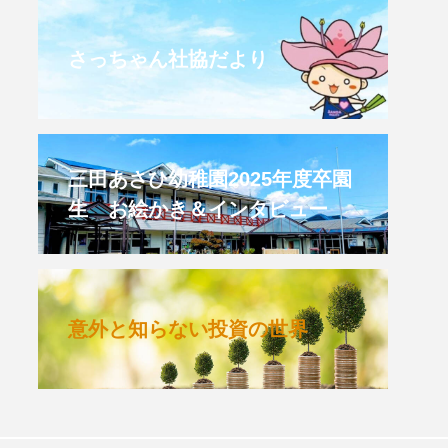
CROSSING 心の交差点
さっちゃん社協だより
HONEY
HONEY FM
et's 追求 The 牛肉
三田あさひ幼稚園2025年度卒園
生 お絵かき＆インタビュー
 HARMO
クト関西学院AgriNOVA
意外と知らない投資の世界
TIONS/TWIN
KED
youtube
IE」