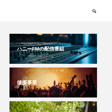
すみからすみまで
放課後ラジオ！
ハニーFMの配信番組
後援事業
