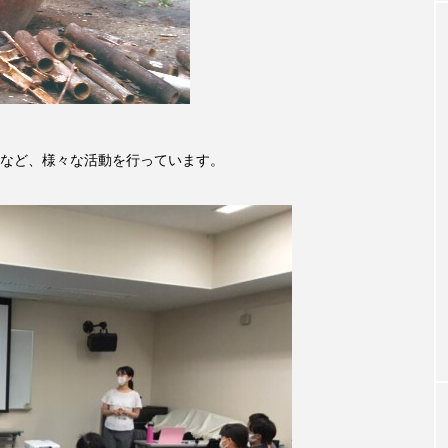
クラファン
クリスマス
クロエ・ジャオ
グリム兄
・ブラナー
ゲスト
コクヨ
コルベスどの
コ
リー
サンキュー、チャック
ザジフィルムズ
シネ
など、様々な活動を行っています。
ヒョンソ
シルヴィオ・ソルディーニ
シンシア・エリヴォ
ジェシー・バックリー
ジオジオのかんむり
ジャネル・ツ
ディ・フォスター
ジョージア
スイス
スイス映画
スケルトン！のりもの編
スターキャットアルバトロス・フィ
ペイン映画
スペシャルナビゲーター
セイハ英語学院
タイ映画
ダイヤモンド 私たちの衣装工房
ダニエル