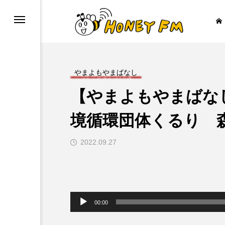
やまよもやまばなし
【やまよもやまばな
ープレゼント
JAZZ BAR COZY
境循環団体くるり 
2022.09.27

音
声
00:00
プ
レ
ー