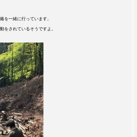
言えない僕は』
あいはらひろゆき
あかしあジュニア合唱
備を一緒に行っています。
いコンサート
あっぷっぷのぷ～
あなたが眠る間
動をされているそうですよ。
おいしいおのまとぺ
おいしいぱんぱんでんしゃ
お
んと僕の約束
おもいおいも
おーい、応為
お知ら
め食堂
がんを知り、がんを考える
きてみで東北
は？
けやき台中学校
けやき台小学校
こうべさん
2026
こうべさんだ能・狂言・講談子ども教室
こぐま
芸員とつくる『夏のこども美術館』
こばえちゃ東北
こー
ずかけ台
すずかけ台小学校
すずきまみ
そんなに