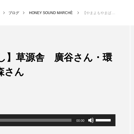
ブログ
HONEY SOUND MARCHÈ
【やまよもやまばなし】草源舎 廣谷さん・環境循環団体くるり 森さん
NEW POST
し】草源舎 廣谷さん・環
MY SWEET GARDEN
校区
森さん
ボ
00:00
リ
ュ
ー