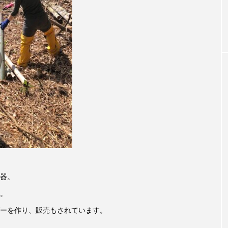
お砂糖ミルクはどうされますか
つつじが丘小学校
つながりC
向こうにあなたがいる
とくとくトーク
とっておきシネマ
はたらくおやさい バナナもいるよ！
ばらぐみ
ぱかっ
ひろかわさえこ
ぴぽん
ふくし情報
ふじ幼稚園
ち歩き
まこみちの爆笑肉トーク！
ままとこひろば
みるくっ子通信
みるくのえほん
みるく・ひまわり
もんがきとしこの知りたい、聞きたい、伝えたい
やよい幼
器。
ゆりのき台中学校
ゆりのき台小学校
。
めのふくし情報！
わたなべあや
わらべうたベビーマッサ
ーを作り、販売もされています。
クトスクエア
アナ・レナス
アニバーサリースクラップブ