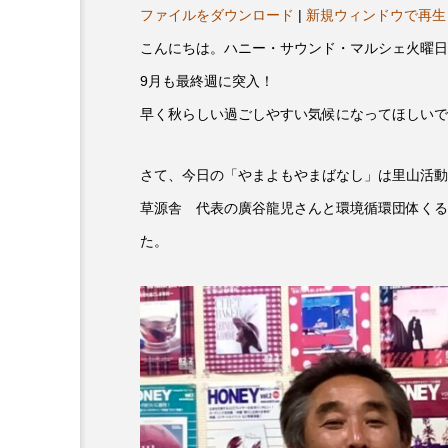
ヤ
プレゼント】兵庫陶芸美
最終回【JAZZ Bar cozy】
ファイルをダウンロード
|
新規ウィンドウで再生
ー
展「こども学芸員とつく
（木）今回はビル・エヴ
こんにちは。ハニー・サウンド・マルシェ火曜日
ども美術館』」 5名様
リバーサイド4部作を特集
9月も最終週に突入！
プレゼント！
た！
9
2024.03.07
早く秋らしい過ごしやすい気候になってほしいで
さて、今日の「やまよもやまばなし」は里山活動
草源舎 代表の廣谷龍児さんと環境循環団体くる
た。
10周年記念
12月号
2025年度
2026
2