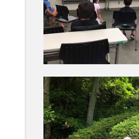
ダミアーノ・ミキエレット
ツォウ・シーチン
ツーリ
トリデミー賞
トルコ
ナースコール
ニーナ・イ
バニーン・アハマド・ナーイフ
ピチカート・ママ
ファー
フラワータウン
フラワー
フリーペーパー
フレーベ
ブリジット・ジョーンズの日記
プライベート・ケース
プ