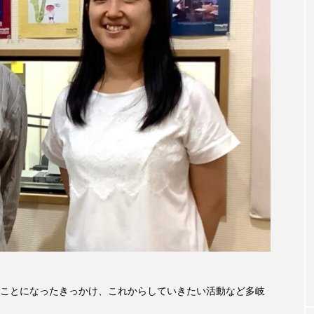
accototo
BAD GENIUS
BL出版
CONCLAVE
LACES
globe
HAMNET
HERE 時を越えて
JAZZ
KADOKAWA
KDDI
LATE SHIFT
L
AND
MOCOコレクション オムニバス
Playground/校庭
ROKKO森の音ミュージアム
Rooting Aroma
SAKDAC
 MEETINGのつながるラジオ
SDGs・タイプスマート農業推進プロジェ
Singing with a smile
snowwhite
SPOTTED PRODUC
m Next Door
This is SUEKI
We Live In Time
WIC
ことになったきっかけ、これからしていきたい活動など多岐
⻑尾謙杜
「THE オリバーな犬、（Gosh!!）このヤロウMOV