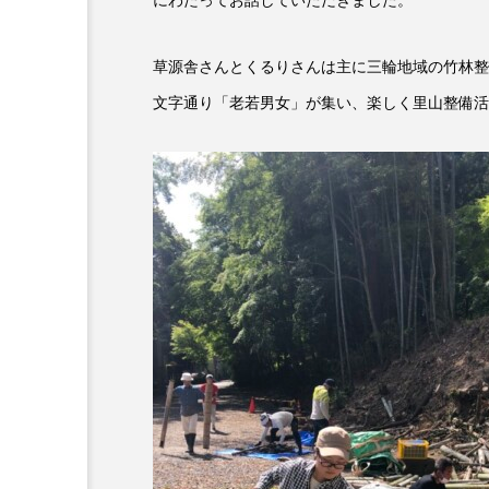
『今日の空が一番好き、とまだ
草源舎さんとくるりさんは主に三輪地域の竹林整
あかしあ台小学校
あじさ
文字通り「老若男女」が集い、楽しく里山整備活
あめぽったん
いばら姫
おでかけ情報
おばあちゃ
かしこいグレーテル
かも
くまぐみ
くるまのなかに
こうべさんだ伝統文化体験フェスタ
こだわり城紀行
こども学
さっちゃん社協だより
す