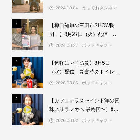
なればなれ』
2024.10.04
とっておきシネマ
メリカ映画
アメリカ製作
3
3
【樽口知加の三田市SHOW防
ド
アン・ハサウェイ
団！】8月27日（火）配信 三
田市消防団 広報部 寺東さん、
ス製作
イタリア
2024.08.27
ポッドキャスト
渡邊さんにインタビュー！
ウィキッド
4
4
【気軽にマイ防災】8月5日
（水）配信 災害時のトイレに
ついて
2026.08.05
ポッドキャスト
リー・ワトソン
5
5
【カフェテラス〜インド洋の真
メント
オダギリジョー
珠スリランカへ 最終回〜】8月2
日（日）配信 いよいよ友人宅
カフェテラス
2026.08.02
ポッドキャスト
へ
キム・へヨン