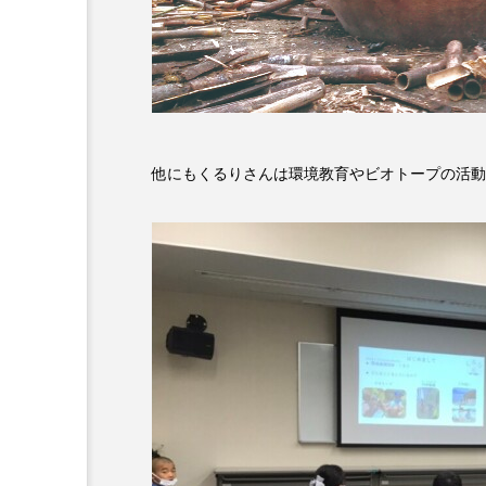
キング・オブ・キングス
グリム童話の部屋
ケネス
サニーサイドブックス
サ
他にもくるりさんは環境教育やビオトープの活動
シム・ウンギョン
シム・
ジェシカ・チャステイン
ジューン・スキップ
ジョ
スカーレット・ヨハンソン
スティーブン・キング
ス
ソミーラ・リア・フッディン