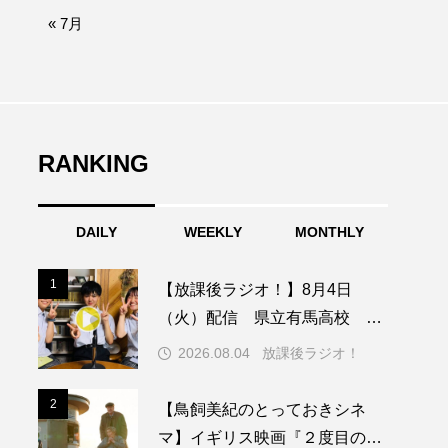
afe‐Nanana no Moe
« 7月
なきごえバス
ふたりの魔女
RANKING
みなとっちラジオ！
DAILY
WEEKLY
MONTHLY
園
もたいまさこ
1
1
【放課後ラジオ！】8月4日
稚園
（火）配信 県立有馬高校 第
74回兵庫学校農業クラブ連盟大
2026.08.04
放課後ラジオ！
会について
ージ
2
2
【鳥飼美紀のとっておきシネ
マ】イギリス映画『２度目のは
ッキング