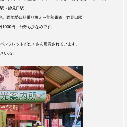
駅～妙見口駅
言えない僕は』
あいはらひろゆき
あかしあジュニア合唱
阪急川西能勢口駅乗り換え～能勢電鉄 妙見口駅
いコンサート
あっぷっぷのぷ～
あなたが眠る間
1000円 台数も少なめです。
おいしいおのまとぺ
おいしいぱんぱんでんしゃ
お
パンフレットがたくさん用意されています。
んと僕の約束
おもいおいも
おーい、応為
お知ら
さいね！
め食堂
がんを知り、がんを考える
きてみで東北
は？
けやき台中学校
けやき台小学校
こうべさん
2026
こうべさんだ能・狂言・講談子ども教室
こぐま
芸員とつくる『夏のこども美術館』
こばえちゃ東北
こー
ずかけ台
すずかけ台小学校
すずきまみ
そんなに