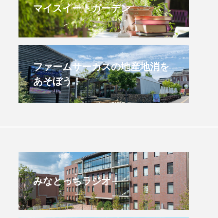
マイスイートガーデン
すみからすみまで】3月16
【放課後ラジオ！】8月
）三田市立 高平小学校
配信 県立有馬高校 第
学校農業クラブ連盟大
.03.16
2026.08.04
ファームサーカスの地産地消を
あそぼう！
みなとっちラジオ！
4年度
2025年
4年生
6年生