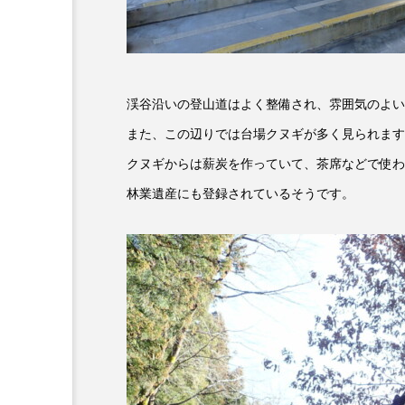
ダミアーノ・ミキエレット
ツォウ・シーチン
ツーリ
トリデミー賞
トルコ
渓谷沿いの登山道はよく整備され、雰囲気のよい
また、この辺りでは台場クヌギが多く見られます
ナースコール
ニーナ・イ
クヌギからは薪炭を作っていて、茶席などで使わ
バニーン・アハマド・ナーイフ
林業遺産にも登録されているそうです。
ピチカート・ママ
ファー
フラワータウン
フラワー
フリーペーパー
フレーベ
ブリジット・ジョーンズの日記
プライベート・ケース
プ