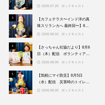
26日（日）配信 憧れのツリー
2026.07.26
ポッドキャスト
ハウスで過ごした夜
メリカ映画
アメリカ製作
3
3
【カフェテラス〜インド洋の真
ド
アン・ハサウェイ
珠スリランカへ 最終回〜】8月2
日（日）配信 いよいよ友人宅
ス製作
イタリア
2026.08.02
ポッドキャスト
へ
ウィキッド
4
4
【さっちゃん社協だより】8月6
日（木）配信 ボランティア活
動センターを紹介します
2026.08.06
ポッドキャスト
リー・ワトソン
5
5
【気軽にマイ防災】8月5日
メント
オダギリジョー
（水）配信 災害時のトイレに
ついて
カフェテラス
2026.08.05
ポッドキャスト
キム・へヨン