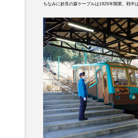
ちなみに妙見の森ケーブルは1925年開業。戦
キング・オブ・キングス
グリム童話の部屋
ケネス
サニーサイドブックス
サ
シム・ウンギョン
シム・
ジェシカ・チャステイン
ジューン・スキップ
ジョ
スカーレット・ヨハンソン
スティーブン・キング
ス
ソミーラ・リア・フッディン