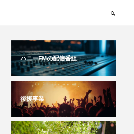
すみからすみまで
放課後ラジオ！
ハニーFMの配信番組
後援事業
