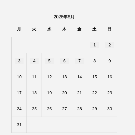
団「さくらんぼ」
2026年8月
あの歌を憶えている
月
火
水
木
金
土
日
いしい絵本
おしえて絵本
1
2
せ
かしこいエルゼ
3
4
5
6
7
8
9
きもちはなにいろ？
10
11
12
13
14
15
16
だ伝統文化体験フェスタ
17
18
19
20
21
22
23
のいばしょ
24
25
26
27
28
29
30
ろ・るみえーる
みないでくださいな
31