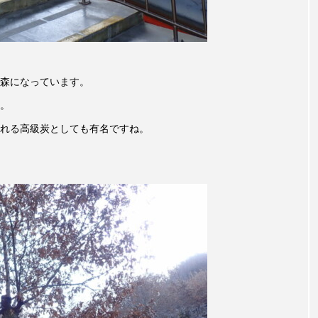
チャイルド・フィルム
チャップリン
チャールズ・ディ
ストファミリー
デュオ 1/2のピアニスト
デンマーク
ドイツ
ドキュメンタリー
ドナルド・トランプ
森になっています。
。
エ
ノルウェー映画
ハサン・ハーディ
ハムネット
れる高級炭としても有名ですね。
バンドー神戸青少年科学館
パルコ
ヒトラーの毒見
ムサーカスの地産地消をあそぼう！
フィンランド
フェル
タウン市民センター
フラワータウン市民センターホール
ル館
ブノワ・ドゥローム
ブライアン・エプスタイン
ブリッタ・テッケントラップ
ブレーメンの町楽隊
レイリスト
プレゼント
ベルギー
ベルギー映画