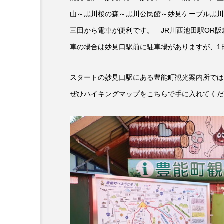
山～黒川桜の森～黒川公民館～妙見ケーブル黒川
『今日の空が一番好き、とまだ
三田から電車が便利です。 JR川西池田駅OR
あかしあ台小学校
あじさ
車の場合は妙見口駅前に駐車場がありますが、1日
あめぽったん
いばら姫
スタートの妙見口駅にある豊能町観光案内所では
おでかけ情報
おばあちゃ
ぜひハイキングマップをこちらで手に入れてくだ
かしこいグレーテル
かも
くまぐみ
くるまのなかに
こうべさんだ伝統文化体験フェスタ
こだわり城紀行
こども学
さっちゃん社協だより
す