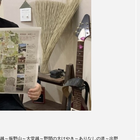
accototo
BAD GENIUS
BL出版
CONCLAVE
LACES
globe
HAMNET
HERE 時を越えて
JAZZ
KADOKAWA
KDDI
LATE SHIFT
L
AND
MOCOコレクション オムニバス
Playground/校庭
ROKKO森の音ミュージアム
Rooting Aroma
SAKDAC
 MEETINGのつながるラジオ
SDGs・タイプスマート農業推進プロジェ
Singing with a smile
snowwhite
SPOTTED PRODUC
m Next Door
This is SUEKI
We Live In Time
WIC
⻑尾謙杜
「THE オリバーな犬、（Gosh!!）このヤロウMOV
越～振野山～大堂越～野間の大けやき～ありなしの道～出野