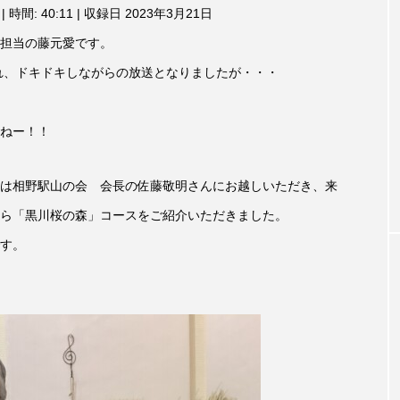
3月7日
【マイスイートガーデン】7月14
【校区
|
時間: 40:11
|
収録日 2023年3月21日
ム
調
ァンス
日（火）配信 庭づくりは曲線を
日（土
担当の藤元愛です。
節
しまし
意識しています 三田グリーンネ
2024
に
れ、ドキドキしながらの放送となりましたが・・・
ットの山本さん
は
2026.07.14
上
下
ねー！！
矢
印
キ
は相野駅山の会 会長の佐藤敬明さんにお越しいただき、来
ー
を
ら「黒川桜の森」コースをご紹介いただきました。
使
っ
す。
て
TAG LIST
く
だ
さ
い。
1975年のケルン・コンサート
1学期
1年生
202
026年
2026年度
20周年
2学期
3年生