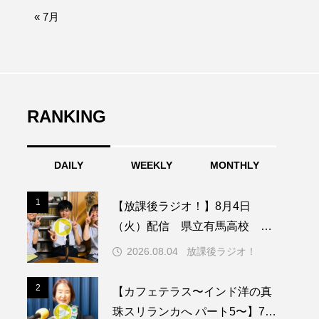
afe‐Nanana no Moe
« 7月
なきごえバス
つの机、ふたつの制服
の子ども
RANKING
DAILY
WEEKLY
MONTHLY
園
もたいまさこ
1
1
【放課後ラジオ！】8月4日
稚園
（火）配信 県立有馬高校 第
74回兵庫学校農業クラブ連盟大
2026.08.04
放課後ラジオ！
会について
ージ
2
2
【カフェテラス〜インド洋の真
珠スリランカへ パート5〜】7月
ッキング