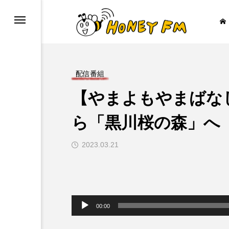
配信番組
【やまよもやまばな
ープレゼント
JAZZ BAR COZY
ら「黒川桜の森」へ
2023.03.21

音
声
00:00
プ
レ
ー