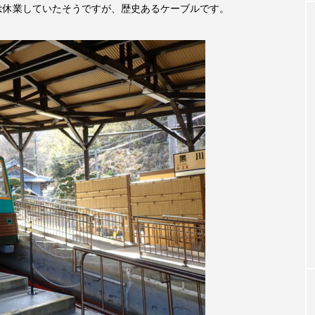
中は休業していたそうですが、歴史あるケーブルです。
クラファン
クリスマス
クロエ・ジャオ
グリム兄
・ブラナー
ゲスト
コクヨ
コルベスどの
コ
リー
サンキュー、チャック
ザジフィルムズ
シネ
ヒョンソ
シルヴィオ・ソルディーニ
シンシア・エリヴォ
ジェシー・バックリー
ジオジオのかんむり
ジャネル・ツ
ディ・フォスター
ジョージア
スイス
スイス映画
スケルトン！のりもの編
スターキャットアルバトロス・フィ
ペイン映画
スペシャルナビゲーター
セイハ英語学院
タイ映画
ダイヤモンド 私たちの衣装工房
ダニエル