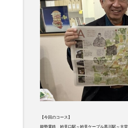
6月号
77
7月
DEPARTURES
FACES P
IT’S OKAY！
J-POP
lets追求the牛肉
LOST L
ROKKO 森の音ミュージアム
SANDA ORGANIC VILLAGE
SIKIガーデン Autumn Season
SUNSUNキッズ
The Roo
【今回のコース】
Yukoの子連れハワイ旅珍道中
能勢電鉄 妙見口駅～妙見ケーブル黒川駅～大堂