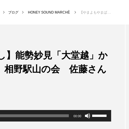
ブログ
HONEY SOUND MARCHÈ
【やまよもやまばなし】能勢妙見「大堂越」から「黒川桜の森」へ 相野駅山の会 佐藤さん
NEW POST
し】能勢妙見「大堂越」か
MY SWEET GARDEN
校区
 相野駅山の会 佐藤さん
ボ
00:00
リ
ュ
ー