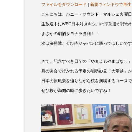
ヤ
プレゼント】兵庫陶芸美
最終回【JAZZ Bar cozy】
ファイルをダウンロード
|
新規ウィンドウで再生
ー
展「こども学芸員とつく
（木）今回はビル・エヴ
こんにちは。ハニー・サウンド・マルシェ火曜日
ども美術館』」 5名様
リバーサイド4部作を特集
生放送中にWBC日本対メキシコの準決勝が行わ
プレゼント！
た！
9
2024.03.07
まさかの劇的サヨナラ勝利！！
次は決勝戦、ぜひ侍ジャパンに勝ってほしいです
さて、記念すべき日？の「やまよもやまばなし」
月の例会で行かれる予定の能勢妙見「大堂越」か
日本の原風景を辿りながら桜を満喫するコースで
ぜひ桜が満開の時に歩きたいですね！
10周年記念
12月号
2025年度
2026
2