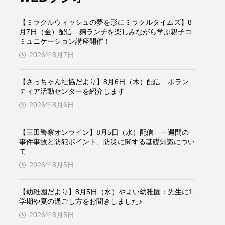
ケンズ
チン・ソヨン
【ミラクルウィッシュの夢を形にミラクルタイムズ】8
トム・ヒドルストン
月7日（金）配信 麹ランチを楽しみながら学ぶ親子コ
ミュニケーション講座開催！
2026年8月7日
ドマーニ！ 愛のことづて
バッド・ジーニアス
【さっちゃん社協だより】8月6日（木）配信 ボラン
ティア活動センターを紹介します
役
ヒョン・ウソク
2026年8月6日
ザン・オズペテク
【三田警察オンライン】8月5日（水）配信 一週間の
事件事故と防犯ポイント、防災に関する基礎知識につい
て
フランス
フランス映画
2026年8月5日
【幼稚園だより】8月5日（水）やよい幼稚園：先生に1
ブレーメンの音楽隊
学期や夏の過ごし方をお聞きしました♪
2026年8月5日
ペット写真大募集！