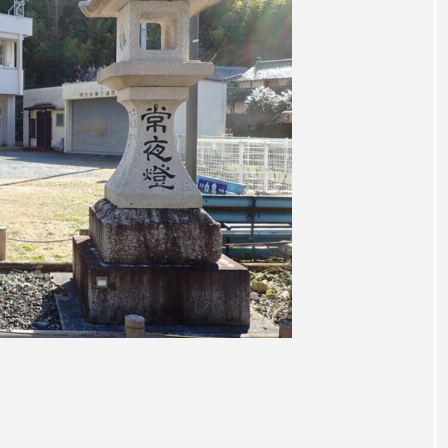
レンティス
アメリカ
アメリカ・イギリス製作
ア
・グランデ
アリス館
アル・パチーノ
アンプラグ
イエス・キリスト
イギリス
イギリス映画
イギリ
イラク
インタビュー
インド映画
イ・レ
ウィリアム・シェイクスピア
ウインド・アンサンブル・コスモス
ス
エディントンへようこそ
エミリア・ペレス
エミ
ル・ファニング
エレノアってグレイト。
エンターテイン
ハヌル
オーケストラ
カタール
カナダ映画
国際映画祭
カーテンコールの灯
ガーデニングラジオ