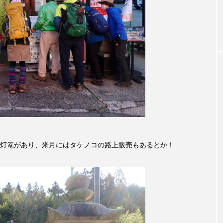
お砂糖ミルクはどうされますか
つつじが丘小学校
つながりC
向こうにあなたがいる
とくとくトーク
とっておきシネマ
おやさい バナナもいるよ！
ばらぐみ
ぱかっ
ひと
ふくし情報
ふじ幼稚園
ふたりの魔女
ふつう
の爆笑肉トーク！
ままとこひろば
みなとっちラジオ！
みるくっ子通信
みるくのえほん
みるく・ひまわり
灯篭があり、来月にはタケノコの路上販売もあるとか！
もんがきとしこの知りたい、聞きたい、伝えたい
やよい幼
ゆりのき台中学校
ゆりのき台小学校
めのふくし情報！
わたなべあや
わらべうたベビーマッサ
クトスクエア
アナ・レナス
アニバーサリースクラップブ