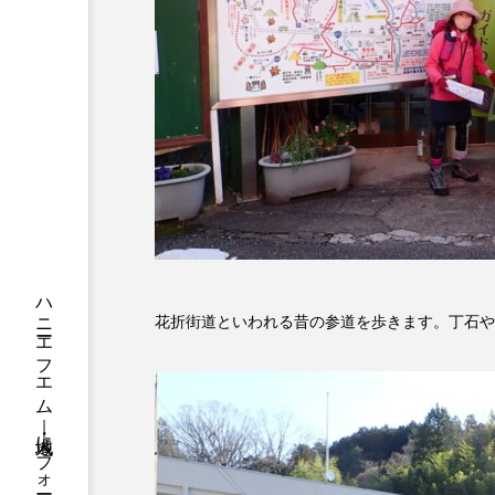
ちめいど
ちめいど雄介の
つなごーごー
てっぺんの
にげてさがして
はたらく
ひろかわさえこ
ぴぽん
ぶらりまち歩き
まこみち
みるくっくキッズクラブ逆瀬川
花折街道といわれる昔の参道を歩きます。丁石や
もっと知りたい認知症のこと
ゆたかな第三の人生のススメ
わたしらしく心豊かに過ごすた
アカデミックコモンズ
ア