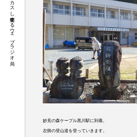
ハニーエフエム｜地域・人にフォーカスし発信するウェブラジオ局
アニメーション映画
アプ
アリのおでかけ
アリアナ
アーカイブ
アート
イタリア映画
イベント
ウィキッド 永遠の約束
ウインド･アンサンブル･コスモ
エリーザ・シュロット
エ
オダギリ・ジョー
オム・
妙見の森ケーブル黒川駅に到着。
左側の登山道を登っていきます。
カラーモンスター
カンヌ