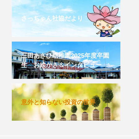
CROSSING 心の交差点
さっちゃん社協だより
HONEY
HONEY FM
et's 追求 The 牛肉
三田あさひ幼稚園2025年度卒園
生 お絵かき＆インタビュー
 HARMO
クト関西学院AgriNOVA
意外と知らない投資の世界
TIONS/TWIN
KED
youtube
IE」