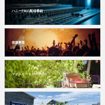
youtube
Yukoの子連れハワイ旅珍道中
ハニーFMの配信番組
⻑尾謙杜
「THE オリバーな犬、（Gosh!!）このヤロウMOVIE」
『今日の空が一番好き、とまだ言えない僕は』
後援事業
あいはらひろゆき
あかしあジュニア合唱団「さくらんぼ」
あかしあ台小学校
あじさいコンサート
マイスイートガーデン
あっぷっぷのぷ～
あなたが眠る間
あの歌を憶えている
あめぽったん
いばら姫
おいしいおのまとぺ