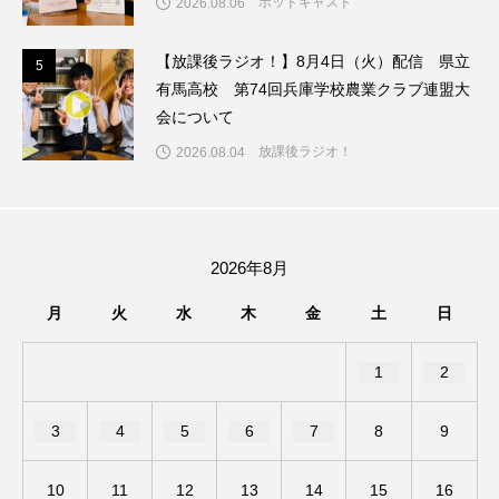
ポッドキャスト
2026.08.06
ちめいど雄介のお砂糖ミルクはどうされますか
【放課後ラジオ！】8月4日（火）配信 県立
つつじが丘小学校
つながりCafe‐Nanana no Moe
5
5
有馬高校 第74回兵庫学校農業クラブ連盟大
会について
つなごーごー
てっぺんの向こうにあなたがいる
放課後ラジオ！
2026.08.04
とくとくトーク
とっておきシネマ
なきごえバス
にげてさがして
のん
2026年8月
はたらくおやさい バナナもいるよ！
ばらぐみ
月
火
水
木
金
土
日
ぱかっ
ひとつの机、ふたつの制服
1
2
ひろかわさえこ
ぴぽん
ふくし情報
3
4
5
6
7
8
9
ふじ幼稚園
ふたりの魔女
ふつうの子ども
10
11
12
13
14
15
16
ぶらりまち歩き
まこみちの爆笑肉トーク！