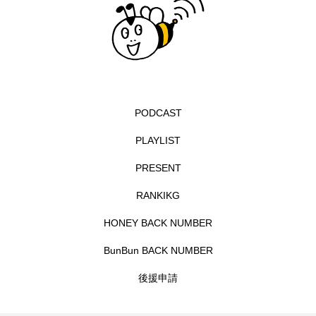
イエス・キリスト
イギリス
イギリス映画
イギリス製作
イタリア
イタリア映画
イベント
イラク
インタビュー
インド映画
イ・レ
ウィキッド
PODCAST
PLAYLIST
ウィキッド 永遠の約束
PRESENT
ウィリアム・シェイクスピア
RANKIKG
ウインド・アンサンブル・コスモス
HONEY BACK NUMBER
ウインド･アンサンブル･コスモス
BunBun BACK NUMBER
後援申請
エディントンへようこそ
エミリア・ペレス
エミリー・ワトソン
エリーザ・シュロット