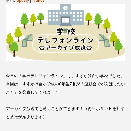
購読:
Spotify
|
iTunes
名
ス リバーサイド4部作を特集し
意識しています 三田グリーン
ました！
ットの山本さん
2024.03.07
2026.07.14
TAG LIST
10周年記念
12月号
1975年のケルン・コンサート
1学期
1年生
今日の「学校テレフォンライン」は、すずかけ台小学校でした。
2024年度
2025年
2025年度
2026
今回は、すずかけ台小学校の6年生7名が「運動会でがんばりたい
こと」を発表してくれました！
2026年
2026年度
20周年
2学期
アーカイブ放送でも聴くことができます！（再生ボタン▶を押す
3年生
4年生
6年生
6月号
77
と放送が始まります）
7月
accototo
BAD GENIUS
BL出版