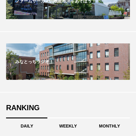
ファームサーカスの地産地消をあそぼう！
おいしいぱんぱんでんしゃ
おいしい絵本
おしえて絵本
おでかけ情報
おばあちゃんと僕の約束
おもいおいも
おーい、応為
お知らせ
かしこいエルゼ
みなとっちラジオ！
かしこいグレーテル
かもめ食堂
がんを知り、がんを考える
きてみで東北
きもちはなにいろ？
くまぐみ
RANKING
くるまのなかには？
けやき台中学校
DAILY
WEEKLY
MONTHLY
けやき台小学校