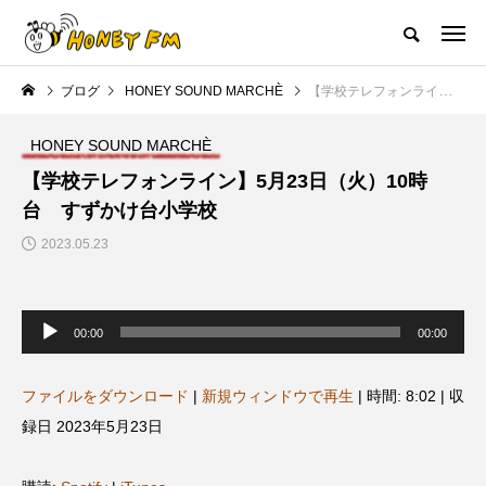
ハニーエフエム｜地域・人にフォーカスし発信するウェブラジオ局
ブログ
HONEY SOUND MARCHÈ
【学校テレフォンライン】5月23日（火）10時台 すずかけ台小学校
HOME
ハニーFMの紹介
後援申請
フリーペーパー
プレイ
HONEY SOUND MARCHÈ
NEW POST
【学校テレフォンライン】5月23日（火）10時
台 すずかけ台小学校
JAZZ BAR COZY
MY SWEET GARDEN
2023.05.23
音
声
00:00
00:00
プ
レ
ー
ヤ
ファイルをダウンロード
|
新規ウィンドウで再生
|
時間: 8:02
|
収
ー
録日 2023年5月23日
美
最終回【JAZZ Bar cozy】3月7
【マイスイートガーデン】7月1
日（木）今回はビル・エヴァン
日（火）配信 庭づくりは曲線