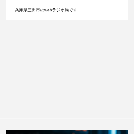
ROKKO森の音ミュージアム
Rooting Aroma
兵庫県三田市のwebラジオ局です
SAKDAC HARMO
【さっちゃん社協だより】8月6日（木）
2026.08.06
ルタイムズ】8月7日（金）配信 麹ラン
SANDA ORGANIC VILLAGE MEETINGのつながるラジオ
配信 ボランティア活動センターを紹介
チを楽しみながら学ぶ親子コミュニケー
SDGs・タイプスマート農業推進プロジェクト関西学院
AgriNOVA
します
ション講座開催！
SIKIガーデン Autumn Season
Singing with a smile
snowwhite
SPOTTED PRODUCTIONS/TWIN
SUNSUNキッズ
The Room Next Door
This is SUEKI
We Live In Time
WICKED