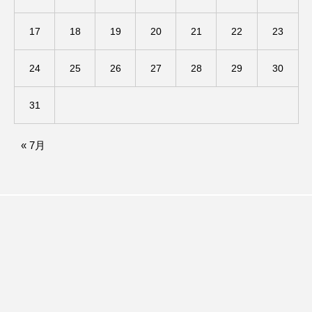
ままとこひろば
みなとっちラジオ！
17
18
19
20
21
22
23
みるくっくキッズクラブ逆瀬川
みるくっ子通信
24
25
26
27
28
29
30
みるくのえほん
みるく・ひまわり園
31
もたいまさこ
もっと知りたい認知症のこと
« 7月
もんがきとしこの知りたい、聞きたい、伝えたい
やよい幼稚園
ゆたかな第三の人生のススメ
ゆりのき台中学校
ゆりのき台小学校
わたしらしく心豊かに過ごすためのふくし情報！
わたなべあや
わらべうたベビーマッサージ