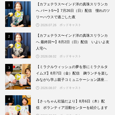
【カフェテラス〜インド洋の真珠スリランカ
1
1
こうべさんだ伝統文化体験フェスタ
へ パート5〜】7月26日（日）配信 憧れのツ
リーハウスで過ごした夜
こうべさんだ伝統文化体験フェスタ2026
ポッドキャスト
2026.07.26
こうべさんだ能・狂言・講談子ども教室
【カフェテラス〜インド洋の真珠スリランカ
2
2
へ 最終回〜】8月2日（日）配信 いよいよ友
こぐまのいばしょ
こだわり城紀行
人宅へ
こども学芸員とつくる『夏のこども美術館』
ポッドキャスト
2026.08.02
【ミラクルウィッシュの夢を形にミラクルタ
3
3
こばえちゃ東北
こーろ・るみえーる
イムズ】8月7日（金）配信 麹ランチを楽し
みながら学ぶ親子コミュニケーション講座開
さっちゃん社協だより
すずかけ台
催！
ポッドキャスト
2026.08.07
すずかけ台小学校
すずきまみ
4
4
【さっちゃん社協だより】8月6日（木）配
そんなにみないでくださいな
ちめいど
信 ボランティア活動センターを紹介します