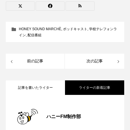
CONCLAVE
CROSSING 心の交差点
DEPARTURES
FACES PLACES
globe
HONEY SOUND MARCHÈ
,
ポッドキャスト
,
学校テレフォンラ
HAMNET
HERE 時を越えて
HONEY
イン
,
配信番組
HONEY FM
IT’S OKAY！
J-POP
前の記事
次の記事
JAZZ
KADOKAWA
KDDI
LATE SHIFT
Let's 追求 The 牛肉
記事を書いたライター
ライターの新着記事
lets追求the牛肉
LOST LAND
MOCOコレクション オムニバス
【鳥飼美紀のとっておきシネマ】日本映
2026.08.07
ハニーFM制作部
Playground/校庭
ROKKO 森の音ミュージアム
【ミラクルウィッシュの夢を形にミラク
2026.08.07
画『平行と垂直』