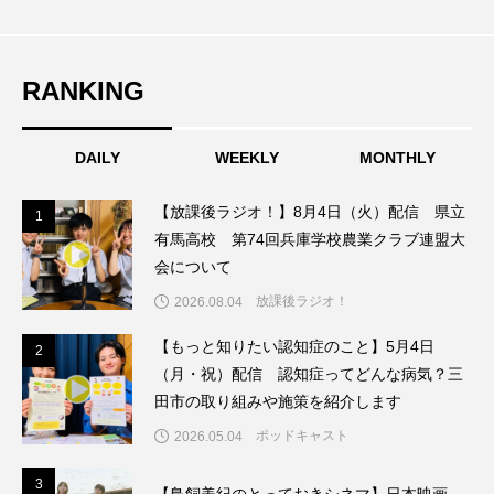
こうべさんだ伝統文化体験フェスタ
こうべさんだ伝統文化体験フェスタ2026
RANKING
こうべさんだ能・狂言・講談子ども教室
DAILY
WEEKLY
MONTHLY
こぐまのいばしょ
こだわり城紀行
【放課後ラジオ！】8月4日（火）配信 県立
1
1
有馬高校 第74回兵庫学校農業クラブ連盟大
こども学芸員とつくる『夏のこども美術館』
会について
こばえちゃ東北
こーろ・るみえーる
放課後ラジオ！
2026.08.04
【もっと知りたい認知症のこと】5月4日
さっちゃん社協だより
すずかけ台
2
2
（月・祝）配信 認知症ってどんな病気？三
すずかけ台小学校
すずきまみ
田市の取り組みや施策を紹介します
ポッドキャスト
2026.05.04
そんなにみないでくださいな
ちめいど
3
3
【鳥飼美紀のとっておきシネマ】日本映画