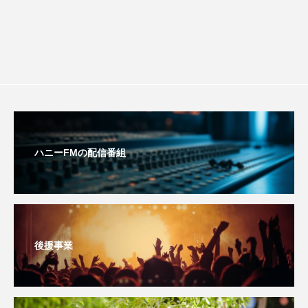
ション講座開催！
youtube
Yukoの子連れハワイ旅珍道中
⻑尾謙杜
「THE オリバーな犬、（Gosh!!）このヤロウMOVIE」
『今日の空が一番好き、とまだ言えない僕は』
あいはらひろゆき
ハニーFMの配信番組
あかしあジュニア合唱団「さくらんぼ」
あかしあ台小学校
あじさいコンサート
あっぷっぷのぷ～
あなたが眠る間
後援事業
あの歌を憶えている
あめぽったん
いばら姫
おいしいおのまとぺ