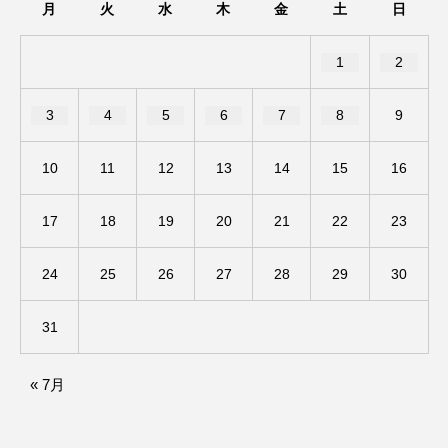
月
火
水
木
金
土
日
ままとこひろば
みなとっちラジオ！
1
2
みるくっくキッズクラブ逆瀬川
みるくっ子通信
3
4
5
6
7
8
9
みるくのえほん
みるく・ひまわり園
10
11
12
13
14
15
16
もたいまさこ
もっと知りたい認知症のこと
17
18
19
20
21
22
23
もんがきとしこの知りたい、聞きたい、伝えたい
24
25
26
27
28
29
30
やよい幼稚園
ゆたかな第三の人生のススメ
31
ゆりのき台中学校
ゆりのき台小学校
わたしらしく心豊かに過ごすためのふくし情報！
« 7月
わたなべあや
わらべうたベビーマッサージ