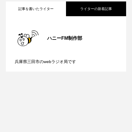
ROKKO森の音ミュージアム
Rooting Aroma
記事を書いたライター
ライターの新着記事
SAKDAC HARMO
【内藤美保のこばえちゃ東北】8月8日
2026.08.08
SANDA ORGANIC VILLAGE MEETINGのつながるラジオ
ハニーFM制作部
SDGs・タイプスマート農業推進プロジェクト関西学院
【鳥飼美紀のとっておきシネマ】日本映
2026.08.07
（土）配信 宮城県松島町「松島」
AgriNOVA
兵庫県三田市のwebラジオ局です
SIKIガーデン Autumn Season
【ミラクルウィッシュの夢を形にミラク
2026.08.07
画『平行と垂直』
Singing with a smile
snowwhite
ルタイムズ】8月7日（金）配信 麹ラン
SPOTTED PRODUCTIONS/TWIN
SUNSUNキッズ
The Room Next Door
チを楽しみながら学ぶ親子コミュニケー
This is SUEKI
We Live In Time
WICKED