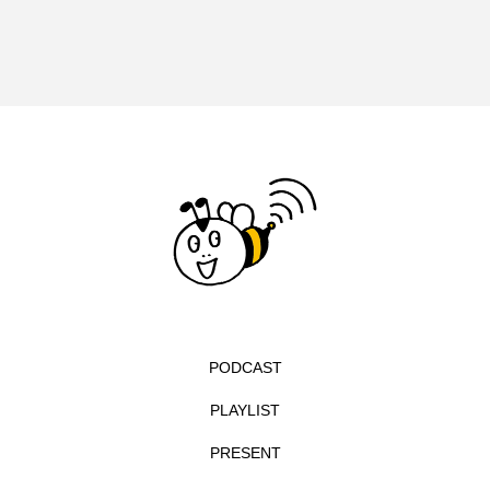
イエス・キリスト
イギリス
イギリス映画
イギリス製作
イタリア
イタリア映画
イベント
イラク
インタビュー
インド映画
イ・レ
ウィキッド
ウィキッド 永遠の約束
ウィリアム・シェイクスピア
ウインド・アンサンブル・コスモス
PODCAST
ウインド･アンサンブル･コスモス
PLAYLIST
エディントンへようこそ
エミリア・ペレス
PRESENT
エミリー・ワトソン
エリーザ・シュロット