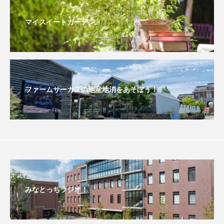
おいしいぱんぱんでんしゃ
おいしい絵本
マイスイートガーデン
おしえて絵本
おでかけ情報
おばあちゃんと僕の約束
おもいおいも
ファームサーカスの地産地消をあそぼう！
おーい、応為
お知らせ
かしこいエルゼ
かしこいグレーテル
かもめ食堂
がんを知り、がんを考える
きてみで東北
きもちはなにいろ？
くまぐみ
みなとっちラジオ！
くるまのなかには？
けやき台中学校
けやき台小学校