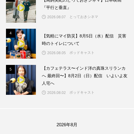
ちめいど雄介のお砂糖ミルクはどうされますか
『平行と垂直』
とっておきシネマ
2026.08.07
つつじが丘小学校
つながりCafe‐Nanana no Moe
つなごーごー
てっぺんの向こうにあなたがいる
4
4
【気軽にマイ防災】8月5日（水）配信 災害
時のトイレについて
とくとくトーク
とっておきシネマ
ポッドキャスト
2026.08.05
なきごえバス
にげてさがして
のん
【カフェテラス〜インド洋の真珠スリランカ
5
5
はたらくおやさい バナナもいるよ！
ばらぐみ
へ 最終回〜】8月2日（日）配信 いよいよ友
人宅へ
ぱかっ
ひとつの机、ふたつの制服
ポッドキャスト
2026.08.02
ひろかわさえこ
ぴぽん
ふくし情報
ふじ幼稚園
ふたりの魔女
ふつうの子ども
2026年8月
ぶらりまち歩き
まこみちの爆笑肉トーク！