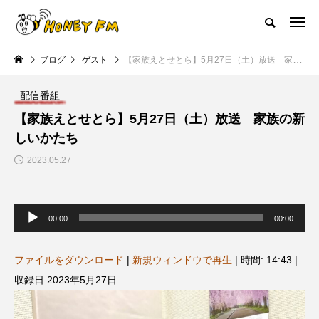
ハニーエフエム｜地域・人にフォーカスし発信するウェブラジオ局
ブログ
ゲスト
【家族えとせとら】5月27日（土）放送 家族の新しいかたち
HOME
ハニーFMの紹介
後援申請
フリーペーパー
プレイ
配信番組
NEW POST
【家族えとせとら】5月27日（土）放送 家族の新
しいかたち
JAZZ BAR COZY
MY SWEET GARDEN
2023.05.27
音
声
00:00
00:00
プ
レ
ー
ヤ
ファイルをダウンロード
|
新規ウィンドウで再生
|
時間: 14:43
|
ー
収録日 2023年5月27日
美
最終回【JAZZ Bar cozy】3月7
【マイスイートガーデン】7月1
日（木）今回はビル・エヴァン
日（火）配信 庭づくりは曲線