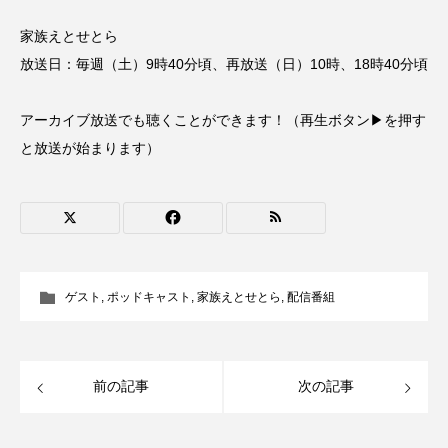
CONCLAVE
CROSSING 心の交差点
家族えとせとら
放送日：毎週（土）9時40分頃、再放送（日）10時、18時40分頃
DEPARTURES
FACES PLACES
globe
HAMNET
HERE 時を越えて
HONEY
アーカイブ放送でも聴くことができます！（再生ボタン▶を押す
と放送が始まります）
HONEY FM
IT’S OKAY！
J-POP
JAZZ
KADOKAWA
KDDI
LATE SHIFT
Let's 追求 The 牛肉
ゲスト
,
ポッドキャスト
,
家族えとせとら
,
配信番組
lets追求the牛肉
LOST LAND
MOCOコレクション オムニバス
前の記事
次の記事
Playground/校庭
ROKKO 森の音ミュージアム