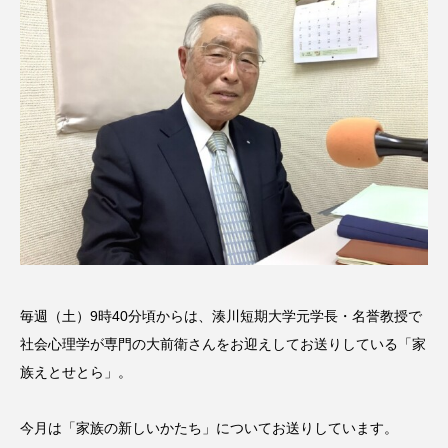
名
ス リバーサイド4部作を特集し
意識しています 三田グリーン
ました！
ットの山本さん
2024.03.07
2026.07.14
TAG LIST
10周年記念
12月号
1975年のケルン・コンサート
1学期
1年生
2024年度
2025年
2025年度
2026
毎週（土）9時40分頃からは、湊川短期大学元学長・名誉教授で
2026年
2026年度
20周年
2学期
社会心理学が専門の大前衛さんをお迎えしてお送りしている「家
族えとせとら」。
3年生
4年生
6年生
6月号
77
7月
accototo
BAD GENIUS
BL出版
今月は「家族の新しいかたち」についてお送りしています。