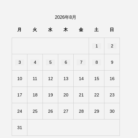
団「さくらんぼ」
2026年8月
あの歌を憶えている
月
火
水
木
金
土
日
いしい絵本
おしえて絵本
1
2
せ
かしこいエルゼ
3
4
5
6
7
8
9
きもちはなにいろ？
10
11
12
13
14
15
16
だ伝統文化体験フェスタ
17
18
19
20
21
22
23
のいばしょ
24
25
26
27
28
29
30
ろ・るみえーる
みないでくださいな
31