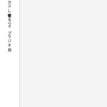
ハニーエフエム｜地域・人にフォーカスし発信するウェブラジオ局
アニメーション映画
アプ
アリのおでかけ
アリアナ
アーカイブ
アート
イタリア映画
イベント
ウィキッド 永遠の約束
ウインド･アンサンブル･コスモ
エリーザ・シュロット
エ
オダギリ・ジョー
オム・
カラーモンスター
カンヌ