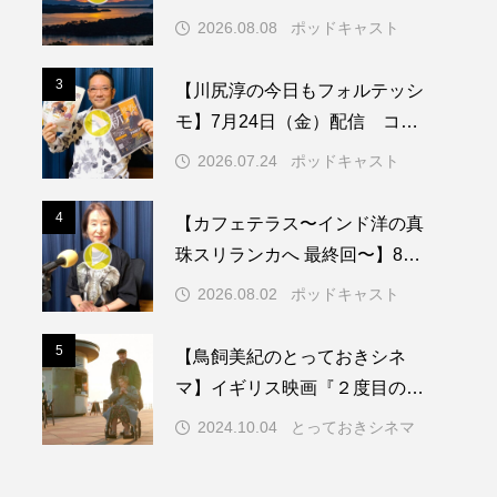
町「松島」
2026.08.08
ポッドキャスト
メリカ映画
アメリカ製作
3
3
【川尻淳の今日もフォルテッシ
ド
アン・ハサウェイ
モ】7月24日（金）配信 コン
サートに来てくれた皆さん！あ
ス製作
イタリア
2026.07.24
ポッドキャスト
りがとうございました！
ウィキッド
4
4
【カフェテラス〜インド洋の真
珠スリランカへ 最終回〜】8月2
日（日）配信 いよいよ友人宅
2026.08.02
ポッドキャスト
へ
リー・ワトソン
5
5
【鳥飼美紀のとっておきシネ
メント
オダギリジョー
マ】イギリス映画『２度目のは
なればなれ』
カフェテラス
2024.10.04
とっておきシネマ
キム・へヨン