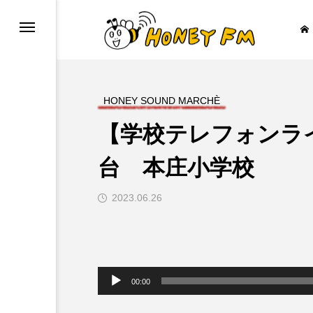
HONEY SOUND MARCHÈ
【学校テレフォンライ
ープレゼント
JAZZ BAR COZY
台 本庄小学校
2023.06.26

音
声
00:00
プ
レ
ー