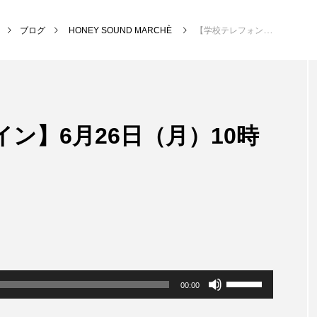
ブログ
HONEY SOUND MARCHÈ
【学校テレフォンライン】6月26日（月）10時台 本庄小学校
NEW POST
ン】6月26日（月）10時
MY SWEET GARDEN
校区
ボ
00:00
リ
ュ
ー