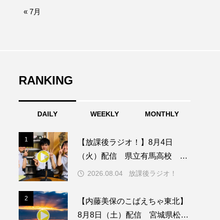
afe‐Nanana no Moe
« 7月
なきごえバス
ふたりの魔女
RANKING
みなとっちラジオ！
DAILY
WEEKLY
MONTHLY
園
もたいまさこ
1
1
【放課後ラジオ！】8月4日
稚園
（火）配信 県立有馬高校 第
74回兵庫学校農業クラブ連盟大
2026.08.04
放課後ラジオ！
会について
ージ
2
2
【内藤美保のこばえちゃ東北】
8月8日（土）配信 宮城県松島
ッキング