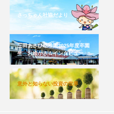
CROSSING 心の交差点
さっちゃん社協だより
HONEY
HONEY FM
et's 追求 The 牛肉
三田あさひ幼稚園2025年度卒園
生 お絵かき＆インタビュー
 HARMO
クト関西学院AgriNOVA
意外と知らない投資の世界
TIONS/TWIN
KED
youtube
IE」