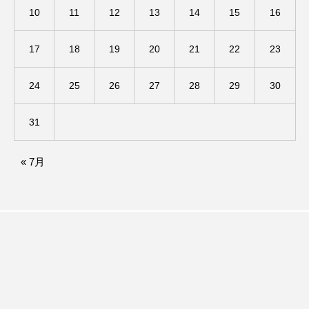
10
11
12
13
14
15
16
ままとこひろば
みなとっちラジオ！
17
18
19
20
21
22
23
みるくっくキッズクラブ逆瀬川
みるくっ子通信
24
25
26
27
28
29
30
みるくのえほん
みるく・ひまわり園
31
もたいまさこ
もっと知りたい認知症のこと
« 7月
もんがきとしこの知りたい、聞きたい、伝えたい
やよい幼稚園
ゆたかな第三の人生のススメ
ゆりのき台中学校
ゆりのき台小学校
わたしらしく心豊かに過ごすためのふくし情報！
わたなべあや
わらべうたベビーマッサージ