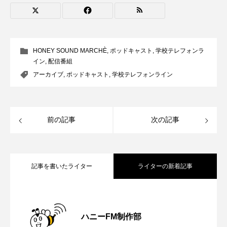
CONCLAVE
CROSSING 心の交差点
DEPARTURES
FACES PLACES
globe
HONEY SOUND MARCHÈ
,
ポッドキャスト
,
学校テレフォンラ
HAMNET
HERE 時を越えて
HONEY
イン
,
配信番組
アーカイブ
,
ポッドキャスト
,
学校テレフォンライン
HONEY FM
IT’S OKAY！
J-POP
JAZZ
KADOKAWA
KDDI
前の記事
次の記事
LATE SHIFT
Let's 追求 The 牛肉
lets追求the牛肉
LOST LAND
記事を書いたライター
ライターの新着記事
MOCOコレクション オムニバス
【鳥飼美紀のとっておきシネマ】日本映
2026.08.07
Playground/校庭
ROKKO 森の音ミュージアム
ハニーFM制作部