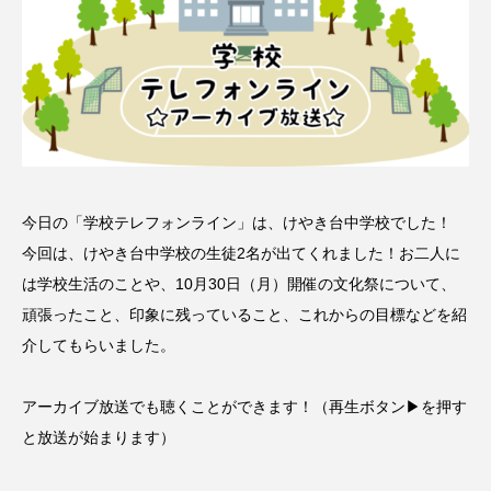
名
ス リバーサイド4部作を特集し
意識しています 三田グリーン
ました！
ットの山本さん
2024.03.07
2026.07.14
TAG LIST
10周年記念
12月号
今日の「学校テレフォンライン」は、けやき台中学校でした！
今回は、けやき台中学校の生徒2名が出てくれました！お二人に
1975年のケルン・コンサート
1学期
1年生
は学校生活のことや、10月30日（月）開催の文化祭について、
2024年度
2025年
2025年度
2026
頑張ったこと、印象に残っていること、これからの目標などを紹
介してもらいました。
2026年
2026年度
20周年
2学期
アーカイブ放送でも聴くことができます！（再生ボタン▶を押す
3年生
4年生
6年生
6月号
77
と放送が始まります）
7月
accototo
BAD GENIUS
BL出版