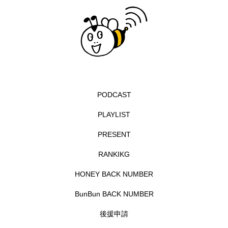
イエス・キリスト
イギリス
イギリス映画
イギリス製作
イタリア
イタリア映画
イベント
イラク
インタビュー
インド映画
イ・レ
ウィキッド
PODCAST
ウィキッド 永遠の約束
PLAYLIST
ウィリアム・シェイクスピア
PRESENT
ウインド・アンサンブル・コスモス
RANKIKG
HONEY BACK NUMBER
ウインド･アンサンブル･コスモス
BunBun BACK NUMBER
エディントンへようこそ
エミリア・ペレス
後援申請
エミリー・ワトソン
エリーザ・シュロット