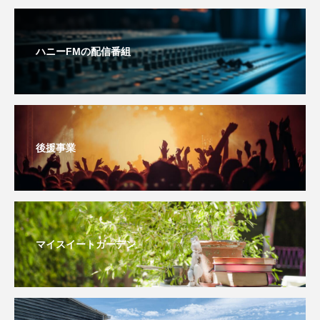
youtube
Yukoの子連れハワイ旅珍道中
⻑尾謙杜
ハニーFMの配信番組
「THE オリバーな犬、（Gosh!!）このヤロウMOVIE」
『今日の空が一番好き、とまだ言えない僕は』
あいはらひろゆき
後援事業
あかしあジュニア合唱団「さくらんぼ」
あかしあ台小学校
あじさいコンサート
マイスイートガーデン
あっぷっぷのぷ～
あなたが眠る間
あの歌を憶えている
あめぽったん
いばら姫
おいしいおのまとぺ