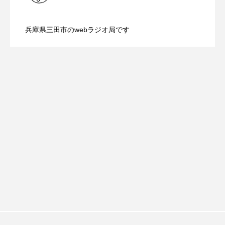
ROKKO森の音ミュージアム
Rooting Aroma
【ミラクルウィッシュの夢を形にミラク
2026.08.07
画『平行と垂直』
SAKDAC HARMO
兵庫県三田市のwebラジオ局です
【さっちゃん社協だより】8月6日（木）
2026.08.06
ルタイムズ】8月7日（金）配信 麹ラン
SANDA ORGANIC VILLAGE MEETINGのつながるラジオ
SDGs・タイプスマート農業推進プロジェクト関西学院
配信 ボランティア活動センターを紹介
チを楽しみながら学ぶ親子コミュニケー
AgriNOVA
SIKIガーデン Autumn Season
します
ション講座開催！
Singing with a smile
snowwhite
SPOTTED PRODUCTIONS/TWIN
SUNSUNキッズ
The Room Next Door
This is SUEKI
We Live In Time
WICKED