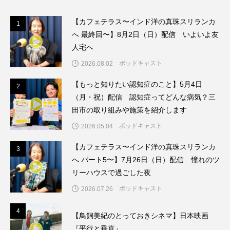
こうべさんだ伝統文化体験フェスタ
【カフェテラス〜インド洋の真珠スリランカ
1
1
へ 最終回〜】8月2日（日）配信 いよいよ友
こうべさんだ伝統文化体験フェスタ2026
人宅へ
こうべさんだ能・狂言・講談子ども教室
ポッドキャスト
2026.08.02
【もっと知りたい認知症のこと】5月4日
2
2
こぐまのいばしょ
こだわり城紀行
（月・祝）配信 認知症ってどんな病気？三
田市の取り組みや施策を紹介します
こども学芸員とつくる『夏のこども美術館』
ポッドキャスト
2026.05.04
こばえちゃ東北
こーろ・るみえーる
【カフェテラス〜インド洋の真珠スリランカ
3
3
へ パート5〜】7月26日（日）配信 憧れのツ
さっちゃん社協だより
すずかけ台
リーハウスで過ごした夜
すずかけ台小学校
すずきまみ
ポッドキャスト
2026.07.26
そんなにみないでくださいな
ちめいど
4
4
【鳥飼美紀のとっておきシネマ】日本映画
『平行と垂直』