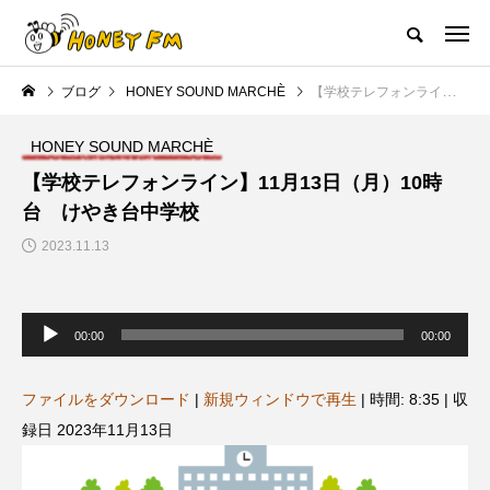
ハニーエフエム｜地域・人にフォーカスし発信するウェブラジオ局
ブログ
HONEY SOUND MARCHÈ
【学校テレフォンライン】11月13日（月）10時台 けやき台中学校
HOME
ハニーFMの紹介
後援申請
フリーペーパー
プレイ
HONEY SOUND MARCHÈ
NEW POST
【学校テレフォンライン】11月13日（月）10時
台 けやき台中学校
JAZZ BAR COZY
MY SWEET GARDEN
2023.11.13
音
声
00:00
00:00
プ
レ
ー
ヤ
ファイルをダウンロード
|
新規ウィンドウで再生
|
時間: 8:35
|
収
ー
録日 2023年11月13日
美
最終回【JAZZ Bar cozy】3月7
【マイスイートガーデン】7月1
日（木）今回はビル・エヴァン
日（火）配信 庭づくりは曲線