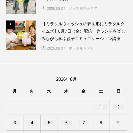
ちめいど雄介のお砂糖ミルクはどうされますか
とっておきシネマ
2026.08.07
つつじが丘小学校
つながりCafe‐Nanana no Moe
【ミラクルウィッシュの夢を形にミラクルタ
5
5
イムズ】8月7日（金）配信 麹ランチを楽し
つなごーごー
てっぺんの向こうにあなたがいる
みながら学ぶ親子コミュニケーション講座開
とくとくトーク
とっておきシネマ
催！
ポッドキャスト
2026.08.07
なきごえバス
にげてさがして
のん
はたらくおやさい バナナもいるよ！
ばらぐみ
2026年8月
ぱかっ
ひとつの机、ふたつの制服
月
火
水
木
金
土
日
ひろかわさえこ
ぴぽん
ふくし情報
1
2
ふじ幼稚園
ふたりの魔女
ふつうの子ども
3
4
5
6
7
8
9
ぶらりまち歩き
まこみちの爆笑肉トーク！