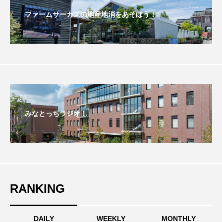
ファームサーカスの地産地消をあそぼう！
おいしいぱんぱんでんしゃ
おいしい絵本
おしえて絵本
おでかけ情報
おばあちゃんと僕の約束
おもいおいも
おーい、応為
お知らせ
かしこいエルゼ
みなとっちラジオ！
かしこいグレーテル
かもめ食堂
がんを知り、がんを考える
きてみで東北
きもちはなにいろ？
くまぐみ
RANKING
くるまのなかには？
けやき台中学校
けやき台小学校
DAILY
WEEKLY
MONTHLY