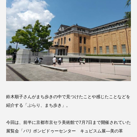
意識しています 三田グリーンネ
2024.03.16
ットの山本さん
2026.07.14
TAG LIST
10周年記念
12月号
1975年のケルン・コンサート
1学期
1年生
2024年度
2025年
2025年度
2026
鈴木順子さんがまち歩きの中で見つけたことや感じたことなどを
2026年
2026年度
20周年
2学期
紹介する「ぶらり、まち歩き」。
3年生
4年生
6年生
6月号
77
今回は、前半に京都市京セラ美術館で7月7日まで開催されていた
7月
accototo
BAD GENIUS
BL出版
展覧会「パリ ポンピドゥーセンター キュビスム展—美の革