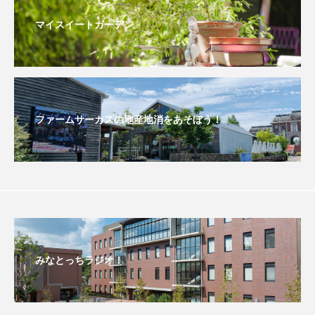
マイスイートガーデン
ダイヤモンド 私たちの衣装工房
ダニエル・オートゥイユ
ダミアーノ・ミキエレット
チャイルド・フィルム
ファームサーカスの地産地消をあそぼう！
チャップリン
チャールズ・ディケンズ
チン・ソヨン
ツォウ・シーチン
ツーリストファミリー
デュオ 1/2のピアニスト
デンマーク
トム・ヒドルストン
みなとっちラジオ！
トリデミー賞
トルコ
ドイツ
ドキュメンタリー
ドナルド・トランプ