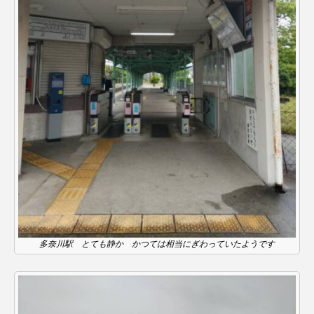
ちめいど雄介のお砂糖ミルクはどうされますか
つつじが丘小学校
つながりCafe‐Nanana no Moe
つなごーごー
てっぺんの向こうにあなたがいる
とくとくトーク
とっておきシネマ
なきごえバス
にげてさがして
のん
はたらくおやさい バナナもいるよ！
ばらぐみ
ぱかっ
ひとつの机、ふたつの制服
ひろかわさえこ
ぴぽん
ふくし情報
多奈川駅 とても静か かつては相当にぎわっていたようです
ふじ幼稚園
ふたりの魔女
ふつうの子ども
ぶらりまち歩き
まこみちの爆笑肉トーク！