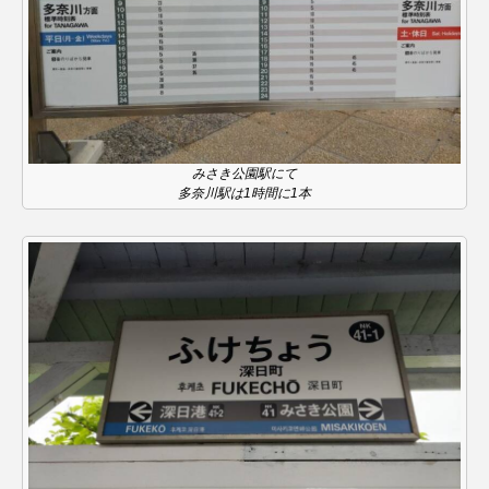
youtube
Yukoの子連れハワイ旅珍道中
⻑尾謙杜
「THE オリバーな犬、（Gosh!!）このヤロウMOVIE」
『今日の空が一番好き、とまだ言えない僕は』
みさき公園駅にて
多奈川駅は1時間に1本
あいはらひろゆき
あかしあジュニア合唱団「さくらんぼ」
あかしあ台小学校
あじさいコンサート
あっぷっぷのぷ～
あなたが眠る間
あの歌を憶えている
あめぽったん
いばら姫
おいしいおのまとぺ