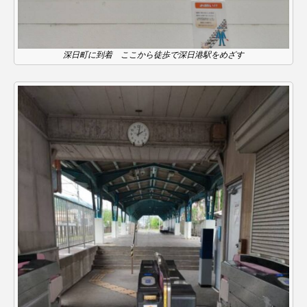
おいしいぱんぱんでんしゃ
おいしい絵本
深日町に到着 ここから徒歩で深日港駅をめざす
おしえて絵本
おでかけ情報
おばあちゃんと僕の約束
おもいおいも
おーい、応為
お知らせ
かしこいエルゼ
かしこいグレーテル
かもめ食堂
がんを知り、がんを考える
きてみで東北
きもちはなにいろ？
くまぐみ
くるまのなかには？
けやき台中学校
けやき台小学校