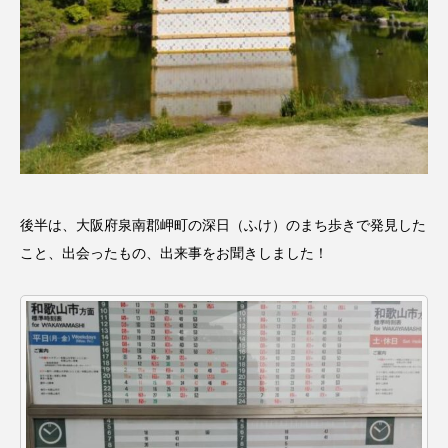
ROKKO森の音ミュージアム
Rooting Aroma
SAKDAC HARMO
SANDA ORGANIC VILLAGE MEETINGのつながるラジオ
SDGs・タイプスマート農業推進プロジェクト関西学院
AgriNOVA
SIKIガーデン Autumn Season
後半は、大阪府泉南郡岬町の深日（ふけ）のまち歩きで発見した
こと、出会ったもの、出来事をお聞きしました！
Singing with a smile
snowwhite
SPOTTED PRODUCTIONS/TWIN
SUNSUNキッズ
The Room Next Door
This is SUEKI
We Live In Time
WICKED