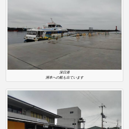
ままとこひろば
みなとっちラジオ！
みるくっくキッズクラブ逆瀬川
みるくっ子通信
みるくのえほん
みるく・ひまわり園
もたいまさこ
もっと知りたい認知症のこと
もんがきとしこの知りたい、聞きたい、伝えたい
深日港
洲本への船も出ています
やよい幼稚園
ゆたかな第三の人生のススメ
ゆりのき台中学校
ゆりのき台小学校
わたしらしく心豊かに過ごすためのふくし情報！
わたなべあや
わらべうたベビーマッサージ