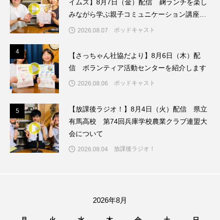
イムズ】8月7日（金）配信 麹ランチを楽し
フィンランド
フェルザン・オズペテク
みながら学ぶ親子コミュニケーション講座開
催！
フラワータウン
フラワータウン市民センター
ポッドキャスト
2026.08.07
4
4
フラワータウン市民センターホール
フランス
【さっちゃん社協だより】8月6日（木）配
信 ボランティア活動センターを紹介します
フランス映画
フリーペーパー
ポッドキャスト
2026.08.06
フレーベル館
ブノワ・ドゥローム
【放課後ラジオ！】8月4日（火）配信 県立
5
5
有馬高校 第74回兵庫学校農業クラブ連盟大
ブライアン・エプスタイン
会について
ブリジット・ジョーンズの日記
放課後ラジオ！
2026.08.04
ブリッタ・テッケントラップ
ブレーメンの町楽隊
ブレーメンの音楽隊
プライベート・ケース
2026年8月
プレイリスト
プレゼント
ベルギー
月
火
水
木
金
土
日