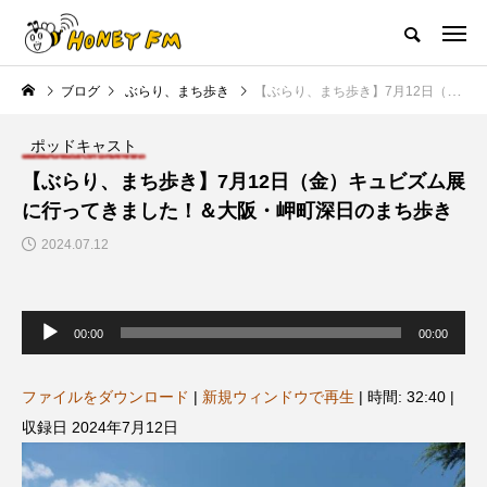
ハニーエフエム｜地域・人にフォーカスし発信するウェブラジオ局
ブログ
ぶらり、まち歩き
【ぶらり、まち歩き】7月12日（金）キュビズム展に行ってきました！＆大阪・岬町深日のまち歩き
HOME
ハニーFMの紹介
後援申請
フリーペーパー
プレイ
ポッドキャスト
NEW POST
【ぶらり、まち歩き】7月12日（金）キュビズム展
に行ってきました！＆大阪・岬町深日のまち歩き
MY SWEET GARDEN
校区すみからすみまで
2024.07.12
音
声
00:00
00:00
プ
レ
ー
ヤ
ファイルをダウンロード
|
新規ウィンドウで再生
|
時間: 32:40
|
ー
収録日 2024年7月12日
【マイスイートガーデン】7月14
【校区すみからすみまで】3月1
日（火）配信 庭づくりは曲線を
日（土）三田市立 高平小学校