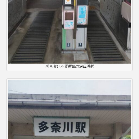
こうべさんだ伝統文化体験フェスタ
こうべさんだ伝統文化体験フェスタ2026
こうべさんだ能・狂言・講談子ども教室
こぐまのいばしょ
こだわり城紀行
落ち着いた雰囲気の深日港駅
こども学芸員とつくる『夏のこども美術館』
こばえちゃ東北
こーろ・るみえーる
さっちゃん社協だより
すずかけ台
すずかけ台小学校
すずきまみ
そんなにみないでくださいな
ちめいど