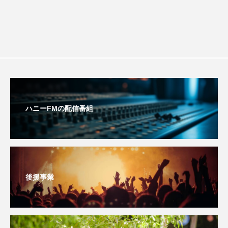
ジャネル・ツァイ
ジューン・スキップ
ジョディ・フォスター
ジョージア
スイス
スイス映画
スウェーデン
スカーレット・ヨハンソン
スケルトン！のりもの編
ハニーFMの配信番組
スターキャットアルバトロス・フィルム
スティーブン・キング
スペイン映画
スペシャルナビゲーター
セイハ英語学院
後援事業
センチメンタル・バリュー
ソミーラ・リア・フッディン
タイ映画