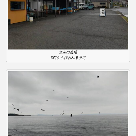
アカデミックコモンズ
アクトスクエア
アナ・レナス
アニバーサリースクラップブッキング
アニメーション映画
アプレンティス
魚市の会場
3時から行われる予定
アメリカ
アメリカ・イギリス製作
アメリカ映画
アメリカ製作
アリのおでかけ
アリアナ・グランデ
アリス館
アル・パチーノ
アンプラグド
アン・ハサウェイ
アーカイブ
アート