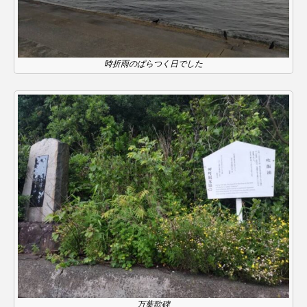
イエス・キリスト
イギリス
イギリス映画
イギリス製作
イタリア
イタリア映画
時折雨のぱらつく日でした
イベント
イラク
インタビュー
インド映画
イ・レ
ウィキッド
ウィキッド 永遠の約束
ウィリアム・シェイクスピア
ウインド・アンサンブル・コスモス
ウインド･アンサンブル･コスモス
エディントンへようこそ
エミリア・ペレス
エミリー・ワトソン
エリーザ・シュロット
万葉歌碑