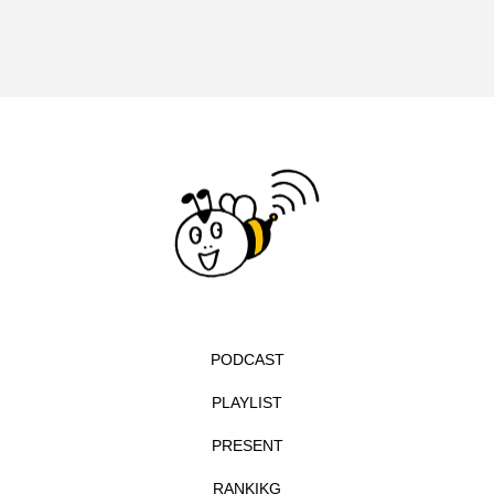
リレー
リード・タイプ宇宙教育プロジェクトUNIVERSE＆
リー・ミラー 彼女の瞳が映す世界
ルイーザ・ラニエリ
ルノワール
レイラへの扉
レオニー・ベネシュ
レベッカ・ズロトヴスキ
ロザリー
ロストランド
ロヒンギャ
PODCAST
ヴィヴァルディと私
PLAYLIST
ヴォルフラーツハウゼン児童合唱団
PRESENT
一ノ葉千穂芸道６０周年リサイタル（足立紫颯吟道３５
RANKIKG