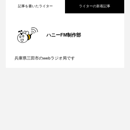
記事を書いたライター
ライターの新着記事
グリム童話
グリム童話の部屋
ケネス・ブラナー
ゲスト
コクヨ
【鳥飼美紀のとっておきシネマ】日本映
2026.08.07
ハニーFM制作部
コルベスどの
コンサート
コーラス
【ミラクルウィッシュの夢を形にミラク
2026.08.07
画『平行と垂直』
サニーサイドブックス
サリー
兵庫県三田市のwebラジオ局です
サンキュー、チャック
ザジフィルムズ
【さっちゃん社協だより】8月6日（木）
2026.08.06
ルタイムズ】8月7日（金）配信 麹ラン
シネマエッセイ
シム・ウンギョン
配信 ボランティア活動センターを紹介
チを楽しみながら学ぶ親子コミュニケー
シム・ヒョンソ
シルヴィオ・ソルディーニ
シンシア・エリヴォ
ジェシカ・チャステイン
します
ション講座開催！
ジェシー・バックリー
ジオジオのかんむり