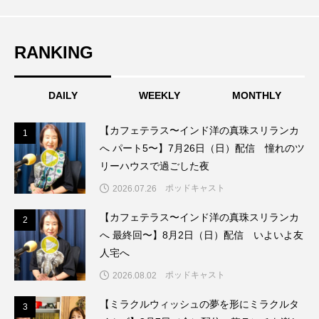
ドマーニ！ 愛のことづて
ナースコール
RANKING
ニーナ・イエ
ノルウェー映画
ハサン・ハーディ
ハムネット
DAILY
WEEKLY
MONTHLY
バッド・ジーニアス
【カフェテラス〜インド洋の真珠スリランカ
1
1
へ パート5〜】7月26日（日）配信 憧れのツ
バニーン・アハマド・ナーイフ
リーハウスで過ごした夜
ポッドキャスト
2026.07.26
バンドー神戸青少年科学館
パルコ
【カフェテラス〜インド洋の真珠スリランカ
2
2
ヒトラーの毒見役
ヒョン・ウソク
へ 最終回〜】8月2日（日）配信 いよいよ友
人宅へ
ピチカート・ママ
ポッドキャスト
2026.08.02
ファームサーカスの地産地消をあそぼう！
【ミラクルウィッシュの夢を形にミラクルタ
3
3