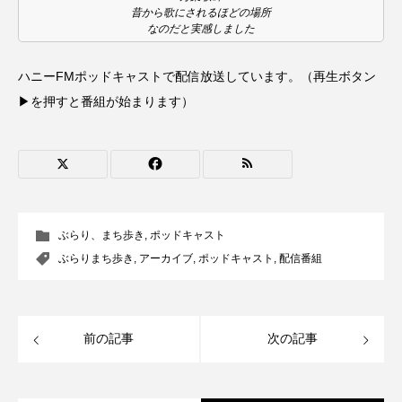
昔から歌にされるほどの場所
なのだと実感しました
エル・ファニング
エレノアってグレイト。
ハニーFMポッドキャストで配信放送しています。（再生ボタン
エンターテインメント
オダギリジョー
▶を押すと番組が始まります）
オダギリ・ジョー
オム・ハヌル
オーケストラ
カタール
カナダ映画
カフェテラス
カラーモンスター
ぶらり、まち歩き
,
ポッドキャスト
カンヌ国際映画祭
カーテンコールの灯
ぶらりまち歩き
,
アーカイブ
,
ポッドキャスト
,
配信番組
ガーデニングラジオ
キム・へヨン
前の記事
次の記事
キング・オブ・キングス
クラファン
クリスマス
クロエ・ジャオ
グリム兄弟