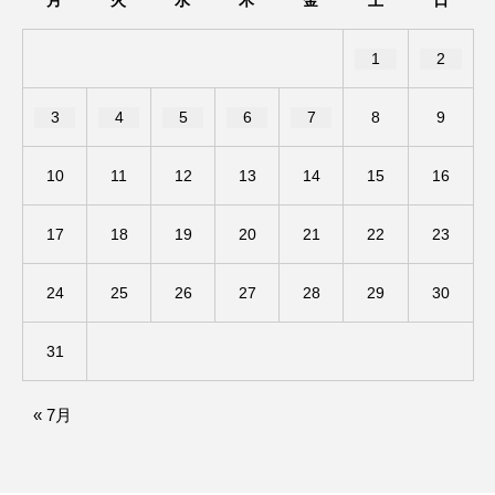
ベルギー映画
ペット写真大募集！
1
2
ホーリー・カウ
ポッドキャスト
3
4
5
6
7
8
9
ポーランド
ポール・メスカル
10
11
12
13
14
15
16
マイク・フラナガン
マイケル・キートン
17
18
19
20
21
22
23
マイスイートガーデン
マタニティ
24
25
26
27
28
29
30
マルティネス
マレフィセント
マレーシア
31
マーク・ハミル
マー・シーユエン
« 7月
ミモザフィルムズ
ミュージカル
ミラクルウィッシュの夢を形にミラクルタイムズ