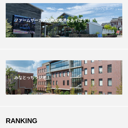
こうべさんだ伝統文化体験フェスタ
ファームサーカスの地産地消をあそぼう！
こうべさんだ伝統文化体験フェスタ2026
こうべさんだ能・狂言・講談子ども教室
こぐまのいばしょ
こだわり城紀行
こども学芸員とつくる『夏のこども美術館』
こばえちゃ東北
こーろ・るみえーる
みなとっちラジオ！
さっちゃん社協だより
すずかけ台
すずかけ台小学校
すずきまみ
そんなにみないでくださいな
ちめいど
RANKING