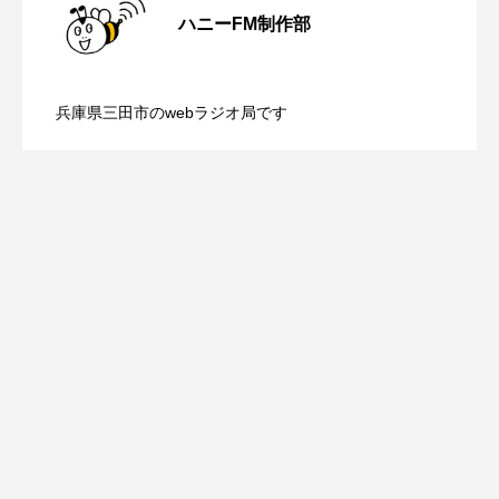
youtube
Yukoの子連れハワイ旅珍道中
ハニーFM制作部
【ミラクルウィッシュの夢を形にミラク
2026.08.07
画『平行と垂直』
⻑尾謙杜
兵庫県三田市のwebラジオ局です
「THE オリバーな犬、（Gosh!!）このヤロウMOVIE」
【さっちゃん社協だより】8月6日（木）
2026.08.06
ルタイムズ】8月7日（金）配信 麹ラン
『今日の空が一番好き、とまだ言えない僕は』
配信 ボランティア活動センターを紹介
チを楽しみながら学ぶ親子コミュニケー
あいはらひろゆき
あかしあジュニア合唱団「さくらんぼ」
します
ション講座開催！
あかしあ台小学校
あじさいコンサート
あっぷっぷのぷ～
あなたが眠る間
あの歌を憶えている
あめぽったん
いばら姫
おいしいおのまとぺ