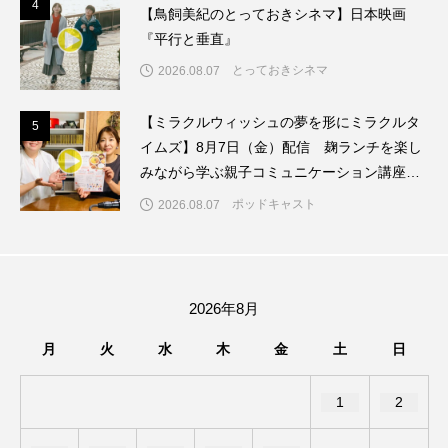
4
4
【鳥飼美紀のとっておきシネマ】日本映画
『平行と垂直』
ままとこひろば
みなとっちラジオ！
とっておきシネマ
2026.08.07
みるくっくキッズクラブ逆瀬川
みるくっ子通信
【ミラクルウィッシュの夢を形にミラクルタ
5
5
みるくのえほん
みるく・ひまわり園
イムズ】8月7日（金）配信 麹ランチを楽し
みながら学ぶ親子コミュニケーション講座開
もたいまさこ
もっと知りたい認知症のこと
催！
ポッドキャスト
2026.08.07
もんがきとしこの知りたい、聞きたい、伝えたい
やよい幼稚園
ゆたかな第三の人生のススメ
2026年8月
ゆりのき台中学校
ゆりのき台小学校
月
火
水
木
金
土
日
わたしらしく心豊かに過ごすためのふくし情報！
1
2
わたなべあや
わらべうたベビーマッサージ