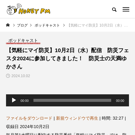
ハニーエフエム｜地域・人にフォーカスし発信するウェブラジオ局
ブログ
ポッドキャスト
【気軽にマイ防災】10月2日（水）配信 防災フェスタ2024に参加してきました！ 防災士の天満ゆかさん
HOME
ハニーFMの紹介
後援申請
フリーペーパー
プレイ
ポッドキャスト
NEW POST
【気軽にマイ防災】10月2日（水）配信 防災フェ
スタ2024に参加してきました！ 防災士の天満ゆ
JAZZ BAR COZY
MY SWEET GARDEN
かさん
2024.10.02
音
声
00:00
00:00
プ
レ
ー
ヤ
ファイルをダウンロード
|
新規ウィンドウで再生
|
時間: 32:27
|
ー
美
最終回【JAZZ Bar cozy】3月7
【マイスイートガーデン】7月1
収録日 2024年10月2日
日（木）今回はビル・エヴァン
日（火）配信 庭づくりは曲線