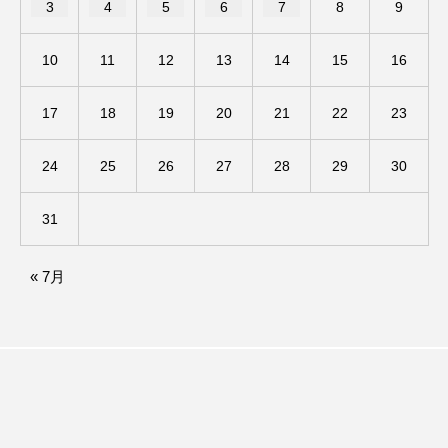
3
4
5
6
7
8
9
アカデミックコモンズ
アクトスクエア
10
11
12
13
14
15
16
アナ・レナス
17
18
19
20
21
22
23
アニバーサリースクラップブッキング
24
25
26
27
28
29
30
アニメーション映画
アプレンティス
アメリカ
アメリカ・イギリス製作
31
アメリカ映画
アメリカ製作
« 7月
アリのおでかけ
アリアナ・グランデ
アリス館
アル・パチーノ
アンプラグド
アン・ハサウェイ
アーカイブ
アート