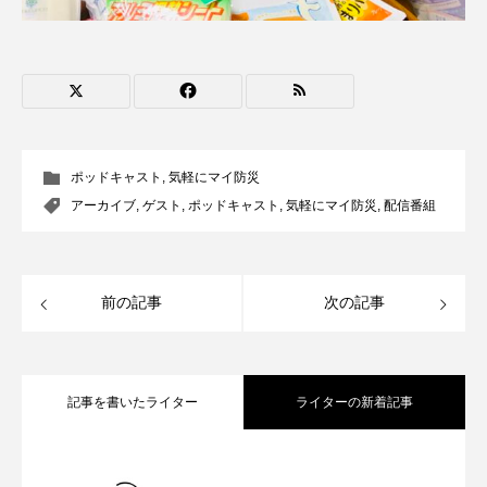
ROKKO森の音ミュージアム
Rooting Aroma
SAKDAC HARMO
SANDA ORGANIC VILLAGE MEETINGのつながるラジオ
SDGs・タイプスマート農業推進プロジェクト関西学院
ポッドキャスト
,
気軽にマイ防災
AgriNOVA
アーカイブ
,
ゲスト
,
ポッドキャスト
,
気軽にマイ防災
,
配信番組
SIKIガーデン Autumn Season
Singing with a smile
snowwhite
前の記事
次の記事
SPOTTED PRODUCTIONS/TWIN
SUNSUNキッズ
The Room Next Door
記事を書いたライター
ライターの新着記事
This is SUEKI
We Live In Time
WICKED
【鳥飼美紀のとっておきシネマ】日本映
2026.08.07