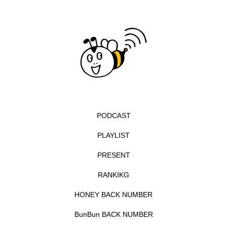
エル・ファニング
エレノアってグレイト。
エンターテインメント
オダギリジョー
オダギリ・ジョー
オム・ハヌル
オーケストラ
カタール
カナダ映画
PODCAST
カフェテラス
カラーモンスター
PLAYLIST
カンヌ国際映画祭
カーテンコールの灯
PRESENT
ガーデニングラジオ
キム・へヨン
RANKIKG
キング・オブ・キングス
クラファン
HONEY BACK NUMBER
BunBun BACK NUMBER
クリスマス
クロエ・ジャオ
グリム兄弟