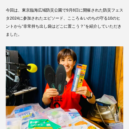
CONCLAVE
CROSSING 心の交差点
今回は、東京臨海広域防災公園で9月8日に開催された防災フェス
タ2024に参加されたエピソード、こころ＆いのちの守る10のヒ
DEPARTURES
FACES PLACES
globe
ントから“非常持ち出し袋はどこに置こう？”を紹介していただき
ました。
HAMNET
HERE 時を越えて
HONEY
HONEY FM
IT’S OKAY！
J-POP
JAZZ
KADOKAWA
KDDI
LATE SHIFT
Let's 追求 The 牛肉
lets追求the牛肉
LOST LAND
MOCOコレクション オムニバス
Playground/校庭
ROKKO 森の音ミュージアム