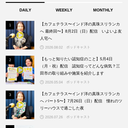
ちめいど雄介のお砂糖ミルクはどうされますか
DAILY
WEEKLY
MONTHLY
つつじが丘小学校
つながりCafe‐Nanana no Moe
【カフェテラス〜インド洋の真珠スリランカ
1
1
つなごーごー
てっぺんの向こうにあなたがいる
へ 最終回〜】8月2日（日）配信 いよいよ友
人宅へ
とくとくトーク
とっておきシネマ
ポッドキャスト
2026.08.02
なきごえバス
にげてさがして
のん
【もっと知りたい認知症のこと】5月4日
2
2
（月・祝）配信 認知症ってどんな病気？三
はたらくおやさい バナナもいるよ！
ばらぐみ
田市の取り組みや施策を紹介します
ポッドキャスト
2026.05.04
ぱかっ
ひとつの机、ふたつの制服
【カフェテラス〜インド洋の真珠スリランカ
3
3
ひろかわさえこ
ぴぽん
ふくし情報
へ パート5〜】7月26日（日）配信 憧れのツ
リーハウスで過ごした夜
ふじ幼稚園
ふたりの魔女
ふつうの子ども
ポッドキャスト
2026.07.26
ぶらりまち歩き
まこみちの爆笑肉トーク！