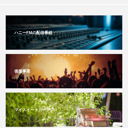
おいしいぱんぱんでんしゃ
おいしい絵本
おしえて絵本
おでかけ情報
ハニーFMの配信番組
おばあちゃんと僕の約束
おもいおいも
おーい、応為
お知らせ
かしこいエルゼ
かしこいグレーテル
かもめ食堂
後援事業
がんを知り、がんを考える
きてみで東北
きもちはなにいろ？
くまぐみ
くるまのなかには？
けやき台中学校
マイスイートガーデン
けやき台小学校