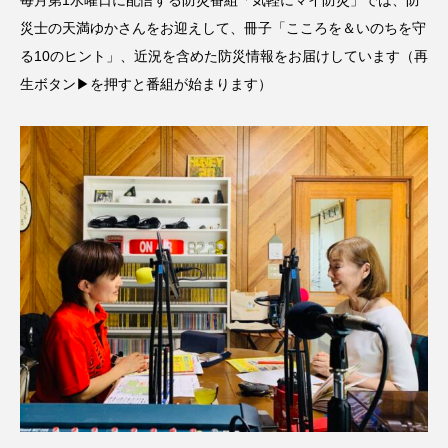
毎月第1水曜日に配信する防災番組「気軽にマイ防災」では、防
名
ス リバーサイド4部作を特集し
意識しています 三田グリーン
ました！
ットの山本さん
災士の天満ゆかさんをお迎えして、冊子「こころを＆いのちを守
2024.03.07
2026.07.14
る10のヒント」、近況を含めた防災情報をお届けしています（再
生ボタン▶を押すと番組が始まります）
TAG LIST
10周年記念
12月号
1975年のケルン・コンサート
1学期
1年生
2024年度
2025年
2025年度
2026
2026年
2026年度
20周年
2学期
3年生
4年生
6年生
6月号
77
7月
accototo
BAD GENIUS
BL出版