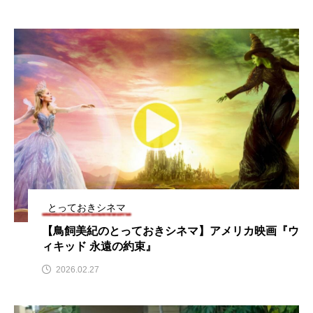
youtube
Yukoの子連れハワイ旅珍道中
⻑尾謙杜
「THE オリバーな犬、（Gosh!!）このヤロウMOVIE」
『今日の空が一番好き、とまだ言えない僕は』
あいはらひろゆき
あかしあジュニア合唱団「さくらんぼ」
とっておきシネマ
あかしあ台小学校
あじさいコンサート
【鳥飼美紀のとっておきシネマ】アメリカ映画『ウ
あっぷっぷのぷ～
あなたが眠る間
ィキッド 永遠の約束』
2026.02.27
あの歌を憶えている
あめぽったん
いばら姫
おいしいおのまとぺ