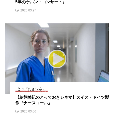
5年のケルン・コンサート』
ROKKO森の音ミュージアム
Rooting Aroma
2026.03.27
SAKDAC HARMO
SANDA ORGANIC VILLAGE MEETINGのつながるラジオ
SDGs・タイプスマート農業推進プロジェクト関西学院
AgriNOVA
SIKIガーデン Autumn Season
Singing with a smile
snowwhite
SPOTTED PRODUCTIONS/TWIN
とっておきシネマ
SUNSUNキッズ
The Room Next Door
【鳥飼美紀のとっておきシネマ】スイス・ドイツ製
作『ナースコール』
This is SUEKI
We Live In Time
WICKED
2026.03.06