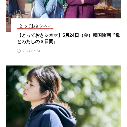
ままとこひろば
みなとっちラジオ！
みるくっくキッズクラブ逆瀬川
みるくっ子通信
とっておきシネマ
【とっておきシネマ】5月24日（金）韓国映画『母
みるくのえほん
みるく・ひまわり園
とわたしの３日間』
2024.05.24
もたいまさこ
もっと知りたい認知症のこと
もんがきとしこの知りたい、聞きたい、伝えたい
やよい幼稚園
ゆたかな第三の人生のススメ
ゆりのき台中学校
ゆりのき台小学校
わたしらしく心豊かに過ごすためのふくし情報！
わたなべあや
わらべうたベビーマッサージ