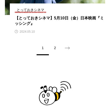
アカデミックコモンズ
アクトスクエア
とっておきシネマ
【とっておきシネマ】5月10日（金）日本映画『ミ
アナ・レナス
ッシング』
アニバーサリースクラップブッキング
2024.05.10
アニメーション映画
アプレンティス
1
2
アメリカ
アメリカ・イギリス製作
アメリカ映画
アメリカ製作
アリのおでかけ
アリアナ・グランデ
アリス館
アル・パチーノ
アンプラグド
アン・ハサウェイ
アーカイブ
アート