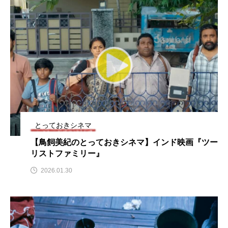
おいしいぱんぱんでんしゃ
おいしい絵本
おしえて絵本
おでかけ情報
おばあちゃんと僕の約束
おもいおいも
おーい、応為
お知らせ
かしこいエルゼ
かしこいグレーテル
かもめ食堂
とっておきシネマ
【鳥飼美紀のとっておきシネマ】インド映画『ツー
がんを知り、がんを考える
きてみで東北
リストファミリー』
きもちはなにいろ？
くまぐみ
2026.01.30
くるまのなかには？
けやき台中学校
けやき台小学校