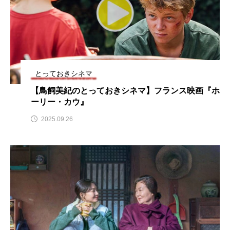
ちめいど雄介のお砂糖ミルクはどうされますか
つつじが丘小学校
つながりCafe‐Nanana no Moe
つなごーごー
てっぺんの向こうにあなたがいる
とっておきシネマ
とくとくトーク
とっておきシネマ
【鳥飼美紀のとっておきシネマ】フランス映画『ホ
ーリー・カウ』
なきごえバス
にげてさがして
のん
2025.09.26
はたらくおやさい バナナもいるよ！
ばらぐみ
ぱかっ
ひとつの机、ふたつの制服
ひろかわさえこ
ぴぽん
ふくし情報
ふじ幼稚園
ふたりの魔女
ふつうの子ども
ぶらりまち歩き
まこみちの爆笑肉トーク！