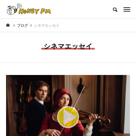
ハニーエフエム｜地域・人にフォーカスし発信するウェブラジオ局
ブログ
シネマエッセイ
HOME
ハニーFMの紹介
後援申請
フリーペーパー
プレイ
シネマエッセイ
NEW POST
JAZZ BAR COZY
MY SWEET GARDEN
美
最終回【JAZZ Bar cozy】3月7
【マイスイートガーデン】7月1
日（木）今回はビル・エヴァン
日（火）配信 庭づくりは曲線