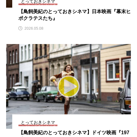
とっておきシネマ
CONCLAVE
CROSSING 心の交差点
【鳥飼美紀のとっておきシネマ】日本映画『幕末ヒ
ポクラテスたち』
DEPARTURES
FACES PLACES
globe
2026.05.08
HAMNET
HERE 時を越えて
HONEY
HONEY FM
IT’S OKAY！
J-POP
JAZZ
KADOKAWA
KDDI
LATE SHIFT
Let's 追求 The 牛肉
lets追求the牛肉
LOST LAND
MOCOコレクション オムニバス
とっておきシネマ
Playground/校庭
ROKKO 森の音ミュージアム
【鳥飼美紀のとっておきシネマ】ドイツ映画『197