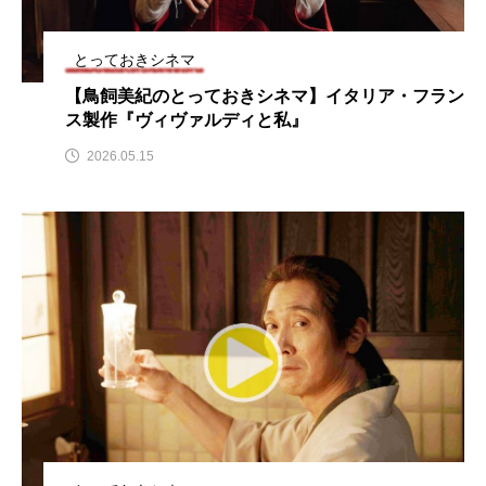
名
ス リバーサイド4部作を特集し
意識しています 三田グリーン
ました！
ットの山本さん
2024.03.07
2026.07.14
とっておきシネマ
【鳥飼美紀のとっておきシネマ】イタリア・フラン
ス製作『ヴィヴァルディと私』
TAG LIST
2026.05.15
10周年記念
12月号
1975年のケルン・コンサート
1学期
1年生
2024年度
2025年
2025年度
2026
2026年
2026年度
20周年
2学期
3年生
4年生
6年生
6月号
77
7月
accototo
BAD GENIUS
BL出版