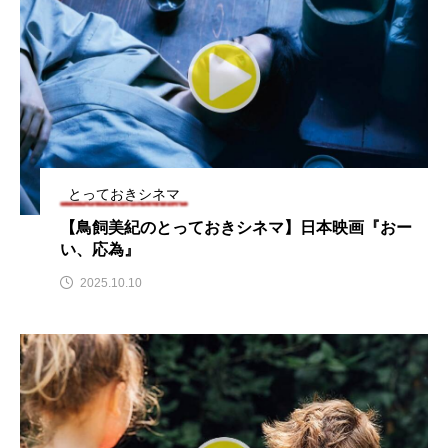
こうべさんだ伝統文化体験フェスタ
こうべさんだ伝統文化体験フェスタ2026
こうべさんだ能・狂言・講談子ども教室
こぐまのいばしょ
こだわり城紀行
とっておきシネマ
こども学芸員とつくる『夏のこども美術館』
【鳥飼美紀のとっておきシネマ】日本映画『おー
い、応為』
こばえちゃ東北
こーろ・るみえーる
2025.10.10
さっちゃん社協だより
すずかけ台
すずかけ台小学校
すずきまみ
そんなにみないでくださいな
ちめいど