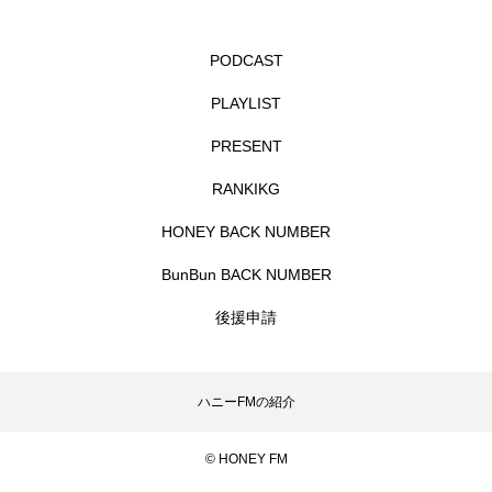
イエス・キリスト
イギリス
イギリス映画
PODCAST
イギリス製作
イタリア
イタリア映画
PLAYLIST
イベント
イラク
インタビュー
PRESENT
インド映画
イ・レ
ウィキッド
RANKIKG
ウィキッド 永遠の約束
HONEY BACK NUMBER
BunBun BACK NUMBER
ウィリアム・シェイクスピア
後援申請
ウインド・アンサンブル・コスモス
ウインド･アンサンブル･コスモス
ハニーFMの紹介
エディントンへようこそ
エミリア・ペレス
© HONEY FM
エミリー・ワトソン
エリーザ・シュロット